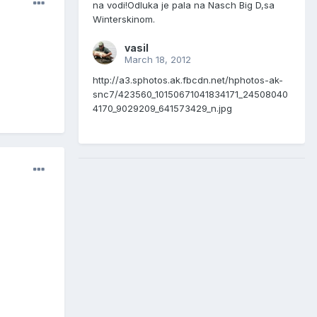
na vodi!Odluka je pala na Nasch Big D,sa
Winterskinom.
vasil
March 18, 2012
http://a3.sphotos.ak.fbcdn.net/hphotos-ak-
snc7/423560_10150671041834171_24508040
4170_9029209_641573429_n.jpg