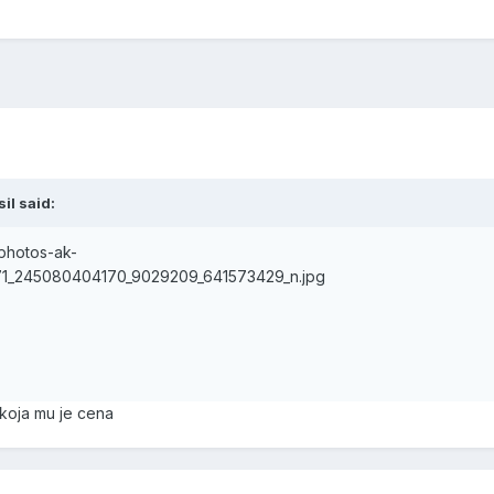
il said:
hphotos-ak-
71_245080404170_9029209_641573429_n.jpg
 koja mu je cena