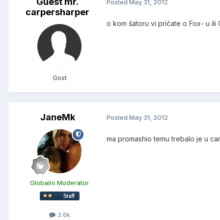
Guest mr.
Posted
May 31, 2012
carpersharper
o kom šatoru vi pričate o Fox- u il
Gost
JaneMk
Posted
May 31, 2012
ma promashio temu trebalo je u c
Globalni Moderator
3.6k