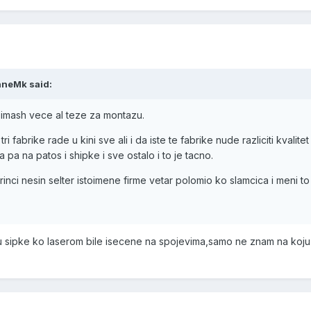
aneMk said:
 imash vece al teze za montazu.
ri fabrike rade u kini sve ali i da iste te fabrike nude razliciti kvalitet
 pa na patos i shipke i sve ostalo i to je tacno.
rinci nesin selter istoimene firme vetar polomio ko slamcica i meni to
u sipke ko laserom bile isecene na spojevima,samo ne znam na koju