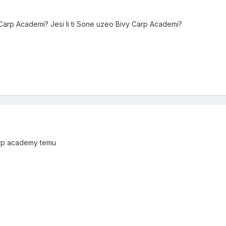
i Carp Academi? Jesi li ti Sone uzeo Bivy Carp Academi?
arp academy temu