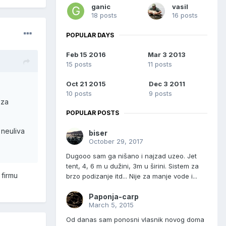
ganic
vasil
18 posts
16 posts
POPULAR DAYS
Feb 15 2016
Mar 3 2013
15 posts
11 posts
Oct 21 2015
Dec 3 2011
10 posts
9 posts
 za
POPULAR POSTS
 neuliva
biser
October 29, 2017
Dugooo sam ga nišano i najzad uzeo. Jet
tent, 4, 6 m u dužini, 3m u širini. Sistem za
 firmu
brzo podizanje itd... Nije za manje vode i...
Paponja-carp
March 5, 2015
Od danas sam ponosni vlasnik novog doma