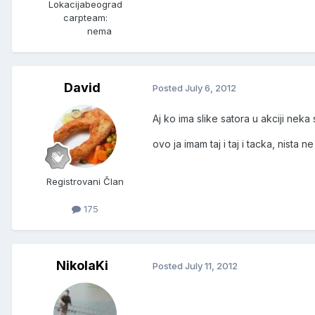
Lokacija
beograd
carpteam:
nema
David
Posted
July 6, 2012
Aj ko ima slike satora u akciji neka
ovo ja imam taj i taj i tacka, nista ne
Registrovani Član
175
NikolaKi
Posted
July 11, 2012