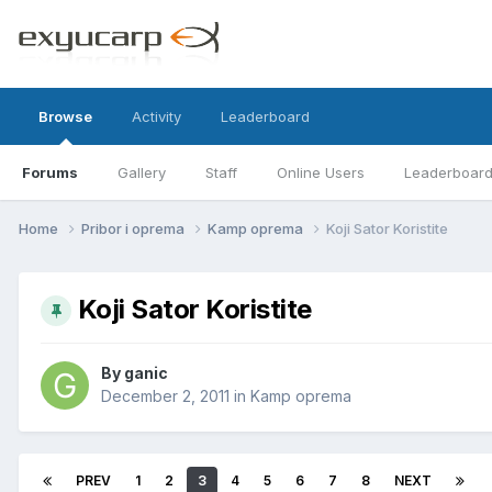
Browse
Activity
Leaderboard
Forums
Gallery
Staff
Online Users
Leaderboar
Home
Pribor i oprema
Kamp oprema
Koji Sator Koristite
Koji Sator Koristite
By
ganic
December 2, 2011
in
Kamp oprema
PREV
1
2
3
4
5
6
7
8
NEXT