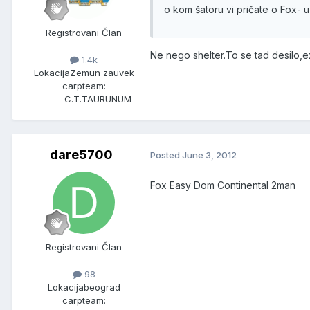
o kom šatoru vi pričate o Fox- u
Registrovani Član
Ne nego shelter.To se tad desilo,e
1.4k
Lokacija
Zemun zauvek
carpteam:
C.T.TAURUNUM
dare5700
Posted
June 3, 2012
Fox Easy Dom Continental 2man
Registrovani Član
98
Lokacija
beograd
carpteam: