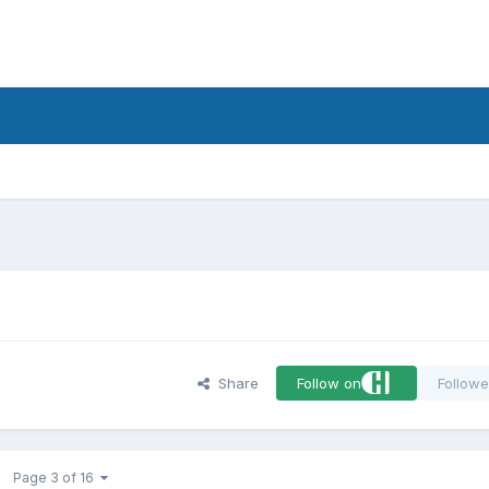
d
Share
Follow on
Followe
Page 3 of 16