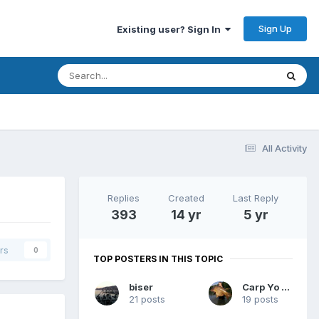
Sign Up
Existing user? Sign In
All Activity
Replies
Created
Last Reply
393
14 yr
5 yr
rs
0
TOP POSTERS IN THIS TOPIC
biser
Carp Yo Yo
21 posts
19 posts