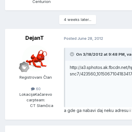
Centurion
4 weeks later...
DejanT
Posted
June 28, 2012
On 3/18/2012 at 9:48 PM, vas
http://a3.sphotos.ak.fbcdn.net/
snc7/423560_101506710418341
Registrovani Član
60
Lokacija
Kačarevo
carpteam:
CT Slamčica
a gde ga nabavi daj neku adresu i