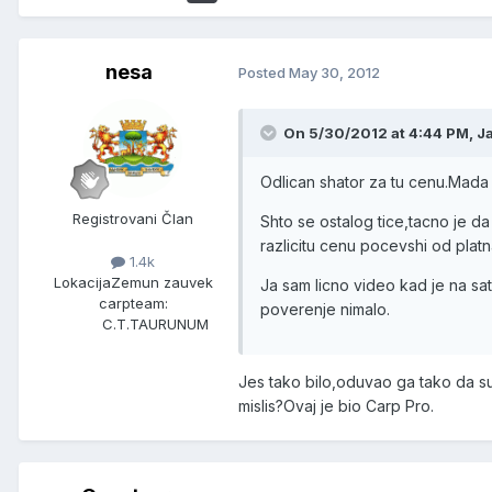
nesa
Posted
May 30, 2012
On 5/30/2012 at 4:44 PM, J
Odlican shator za tu cenu.Mada
Registrovani Član
Shto se ostalog tice,tacno je da t
razlicitu cenu pocevshi od platna
1.4k
Lokacija
Zemun zauvek
Ja sam licno video kad je na sat
carpteam:
poverenje nimalo.
C.T.TAURUNUM
Jes tako bilo,oduvao ga tako da s
mislis?Ovaj je bio Carp Pro.