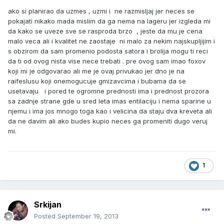
ako si planirao da uzmes , uzmi i ne razmisljaj jer neces se
pokajati nikako mada mislim da ga nema na lageru jer izgleda mi
da kako se uveze sve se rasproda brzo , jeste da mu je cena
malo veca ali i kvalitet ne zaostaje ni malo za nekim najskupljijim i
s obzirom da sam promenio podosta satora i brolija mogu ti reci
da ti od ovog nista vise nece trebati . pre ovog sam imao foxov
koji mi je odgovarao ali me je ovaj privukao jer dno je na
raifeslusu koji onemogucuje gmizavcima i bubama da se
usetavaju i pored te ogromne prednosti ima i prednost prozora
sa zadnje strane gde u sred leta imas entilaciju i nema sparine u
njemu i ima jos mnogo toga kao i velicina da staju dva kreveta ali
da ne davim ali ako budes kupio neces ga promeniti dugo veruj
mi.
1
Srkijan
Posted
September 19, 2013