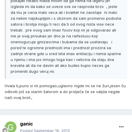
pokajati nikako mada mislim da ga nema na lageru jer
izgleda mi da kako se uveze sve se rasproda brzo , jeste
da mu je cena malo veca ali i kvalitet ne zaostaje ni malo
za nekim najskupljijim i s obzirom da sam promenio podosta
satora i brolija mogu ti reci da ti od ovog nista vise nece
trebati . pre ovog sam imao foxov koji mi je odgovarao ali
me je ovaj privukao jer dno je na raifeslusu koji
onemogucuje gmizavcima i bubama da se usetavaju i
pored te ogromne prednosti ima i prednost prozora sa
zadnje strane gde u sred leta imas entilaciju i nema sparine
u njemu i ima jos mnogo toga kao i velicina da staju dva
kreveta ali da ne davim ali ako budes kupio neces ga
promeniti dugo veruj mi.
Hvala ti,puno si mi pomogao,uglavno nigde mi se ne žuri,jesen ču
odloviti još sa starim šatorom a do prolječa če se valjda negde
nači ovaj broli.,
ganic
Posted
September 19, 2013