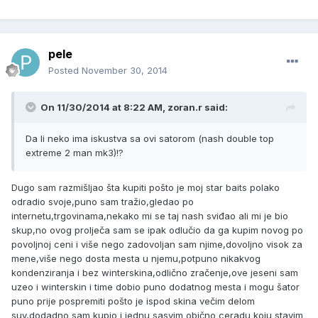
pele
Posted
November 30, 2014
On 11/30/2014 at 8:22 AM, zoran.r said:
Da li neko ima iskustva sa ovi satorom (nash double top
extreme 2 man mk3)!?
Dugo sam razmišljao šta kupiti pošto je moj star baits polako
odradio svoje,puno sam tražio,gledao po
internetu,trgovinama,nekako mi se taj nash sviđao ali mi je bio
skup,no ovog prolječa sam se ipak odlučio da ga kupim novog po
povoljnoj ceni i više nego zadovoljan sam njime,dovoljno visok za
mene,više nego dosta mesta u njemu,potpuno nikakvog
kondenziranja i bez winterskina,odlično zračenje,ove jeseni sam
uzeo i winterskin i time dobio puno dodatnog mesta i mogu šator
puno prije pospremiti pošto je ispod skina večim delom
suv,dodadno sam kupio i jednu sasvim obično ceradu koju stavim