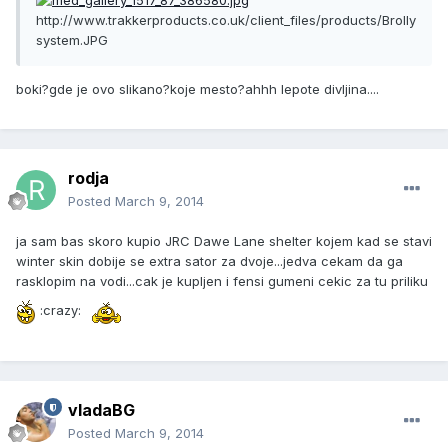
http://www.trakkerproducts.co.uk/client_files/products/Brolly
system.JPG
boki?gde je ovo slikano?koje mesto?ahhh lepote divljina....
rodja
Posted
March 9, 2014
ja sam bas skoro kupio JRC Dawe Lane shelter kojem kad se stavi
winter skin dobije se extra sator za dvoje...jedva cekam da ga
rasklopim na vodi...cak je kupljen i fensi gumeni cekic za tu priliku
:crazy:
vladaBG
Posted
March 9, 2014