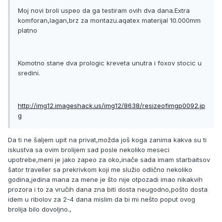
Moj novi broli uspeo da ga testiram ovih dva dana.Extra
komforan,lagan,brz za montazu.aqatex materijal 10.000mm
platno
Komotno stane dva prologic kreveta unutra i foxov stocic u
sredini.
http://img12.imageshack.us/img12/8638/resizeofimgp0092.jp
g
Da ti ne šaljem upit na privat,možda još koga zanima kakva su ti
iskustva sa ovim brolijem sad posle nekoliko meseci
upotrebe,meni je jako zapeo za oko,inače sada imam starbaitsov
šator traveller sa prekrivkom koji me služio odlično nekoliko
godina,jedina mana za mene je što nije otpozadi imao nikakvih
prozora i to za vručih dana zna biti dosta neugodno,pošto dosta
idem u ribolov za 2-4 dana mislim da bi mi nešto poput ovog
brolija bilo dovoljno.,