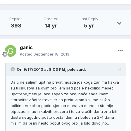
Replies
Created
Last Reply
393
14 yr
5 yr
ganic
Posted
September 18, 2013
On 9/17/2013 at 8:03 PM, pele said:
Da ti ne šaljem upit na privat,možda još koga zanima kakva
su ti iskustva sa ovim brolijem sad posle nekoliko meseci
upotrebe,meni je jako zapeo za oko,inače sada imam
starbaitsov šator traveller sa prekrivkom koji me služio
odlično nekoliko godina,jedina mana za mene je što nije
otpozadi imao nikakvih prozora i to za vručih dana zna biti
dosta neugodno,pošto dosta idem u ribolov za 2-4 dana
mislim da bi mi nešto poput ovog brolija bilo dovoljno.,