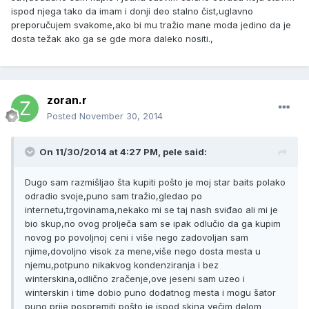
ispod njega tako da imam i donji deo stalno čist,uglavno
preporučujem svakome,ako bi mu tražio mane moda jedino da je
dosta težak ako ga se gde mora daleko nositi.,
zoran.r
Posted
November 30, 2014
On 11/30/2014 at 4:27 PM, pele said:
Dugo sam razmišljao šta kupiti pošto je moj star baits polako
odradio svoje,puno sam tražio,gledao po
internetu,trgovinama,nekako mi se taj nash sviđao ali mi je
bio skup,no ovog prolječa sam se ipak odlučio da ga kupim
novog po povoljnoj ceni i više nego zadovoljan sam
njime,dovoljno visok za mene,više nego dosta mesta u
njemu,potpuno nikakvog kondenziranja i bez
winterskina,odlično zračenje,ove jeseni sam uzeo i
winterskin i time dobio puno dodatnog mesta i mogu šator
puno prije pospremiti pošto je ispod skina večim delom