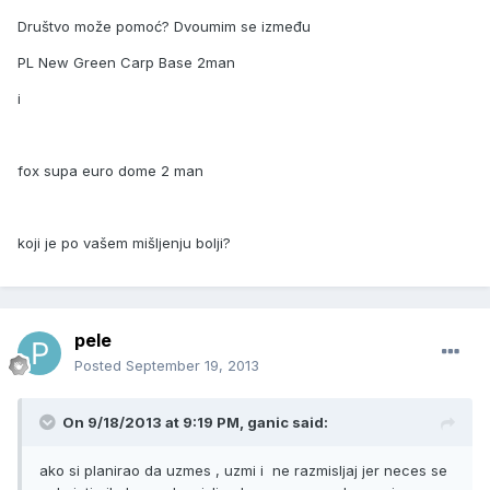
Društvo može pomoć? Dvoumim se između
PL New Green Carp Base 2man
i
fox supa euro dome 2 man
koji je po vašem mišljenju bolji?
pele
Posted
September 19, 2013
On 9/18/2013 at 9:19 PM, ganic said:
ako si planirao da uzmes , uzmi i ne razmisljaj jer neces se