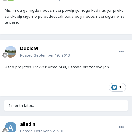
Mislim da ga nigde neces naci povoljnije nego kod nas jer preko
su skuplji sigurno po pedesetak eur.a bolji neces naci sigurno za
te pare.
DucicM
Posted
September 19, 2013
Uzeo proljetos Trakker Armo MKII, i zasad prezadovoljan.
1
1 month later...
alladin
Posted
October 22, 2013