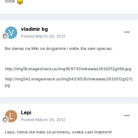
nista!
vladimir bg
Posted
March 29, 2012
Bio danas na Miki sa drugarima i vidite šta sam upecao.
http://img18.imageshack.us/img18/9731/mikaalas2932012g066.jpg
http://img542.imageshack.us/img542/6530/mikaalas2932012g127.j
pg
Lepi
Posted
March 29, 2012
Lepo, nema sta malo za promenu, svaka cast majstore!