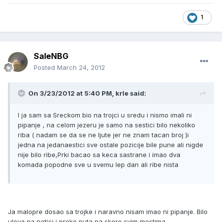
1
SaleNBG
Posted
March 24, 2012
On 3/23/2012 at 5:40 PM, krle said:
I ja sam sa Sreckom bio na trojci u sredu i nismo imali ni
pipanje , na celom jezeru je samo na sestici bilo nekoliko
riba ( nadam se da se ne ljute jer ne znam tacan broj )i
jedna na jedanaestici sve ostale pozicije bile pune ali nigde
nije bilo ribe,Prki bacao sa keca sastrane i imao dva
komada popodne sve u svemu lep dan ali ribe nista
Ja malopre dosao sa trojke i naravno nisam imao ni pipanje. Bilo
ulova na petici i preko puta na skoro svim mestima.