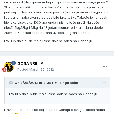
četri na različito dipovane bojle,uglavnom mesne arome,a ja na 11
2kom. na squid&octopus solarov.Kum na različitim daljinama,ja
pod sajlom.Nismo hranili,samo pva.Inače nas je vetar ubio,pravo u
lice,pa je i zabacivanje sa pva bilo jako teško.Takođe je i pritisak
bio jako visok oko 1030 ,pa onda i nismo loše prošli.Najveće
ribe:11.5kg,12kg i 13kg.Na 13 jedan momak pri kraju dana dobio
2kom.,a Kule ispred restorana uz obalu i granje 3kom.
Eto Billy,da ti bude malo lakše dok ne odeš na Čonoplju.
GORANBILLY
Posted
March 29, 2012
On 3/28/2012 at 9:08 PM, bingo said:
Eto Billy,da ti bude malo lakše dok ne odeš na Čonoplju.
E hvala ti druze ali se bojim da od Conoplje ovog proleca nema