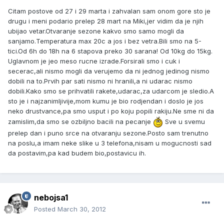
Citam postove od 27 i 29 marta i zahvalan sam onom gore sto je
drugu i meni podario prelep 28 mart na Miki,jer vidim da je njih
ubijao vetar.Otvaranje sezone kakvo smo samo mogli da
sanjamo.Temperatura max 20c a jos i bez vetra.Bili smo na 5-
tici.Od 6h do 18h na 6 stapova preko 30 sarana! Od 10kg do 15kg.
Uglavnom je jeo meso rucne izrade.Forsirali smo i cuk i
secerac,ali nismo mogli da verujemo da ni jednog jedinog nismo
dobili na to.Prvih par sati nismo ni hranili,a ni udarac nismo
dobili.Kako smo se prihvatili rakete,udarac,za udarcom je sledio.A
sto je i najzanimljivije,mom kumu je bio rodjendan i doslo je jos
neko drustvance,pa smo usput i po koju popili rakiju.Ne sme ni da
zamislim,da smo se ozbiljno bacili na pecanje
Sve u svemu
prelep dan i puno srce na otvaranju sezone.Posto sam trenutno
na poslu,a imam neke slike u 3 telefona,nisam u mogucnosti sad
da postavim,pa kad budem bio,postavicu ih.
nebojsa1
Posted
March 30, 2012