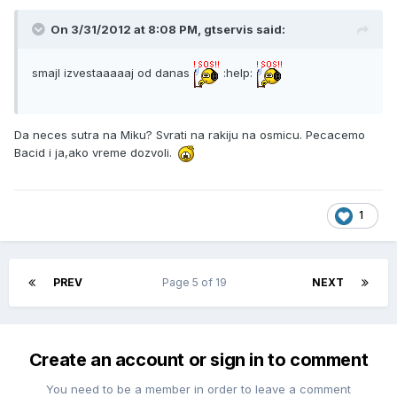
On 3/31/2012 at 8:08 PM, gtservis said:
smajl izvestaaaaaj od danas
:help:
Da neces sutra na Miku? Svrati na rakiju na osmicu. Pecacemo
Bacid i ja,ako vreme dozvoli.
1
PREV
Page 5 of 19
NEXT
Create an account or sign in to comment
You need to be a member in order to leave a comment