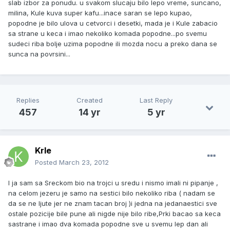
slab izbor za ponudu. u svakom slucaju bilo lepo vreme, suncano,
milina, Kule kuva super kafu...inace saran se lepo kupao,
popodne je bilo ulova u cetvorci i desetki, mada je i Kule zabacio
sa strane u keca i imao nekoliko komada popodne...po svemu
sudeci riba bolje uzima popodne ili mozda nocu a preko dana se
sunca na povrsini...
Replies
Created
Last Reply
457
14 yr
5 yr
Krle
Posted
March 23, 2012
I ja sam sa Sreckom bio na trojci u sredu i nismo imali ni pipanje ,
na celom jezeru je samo na sestici bilo nekoliko riba ( nadam se
da se ne ljute jer ne znam tacan broj )i jedna na jedanaestici sve
ostale pozicije bile pune ali nigde nije bilo ribe,Prki bacao sa keca
sastrane i imao dva komada popodne sve u svemu lep dan ali