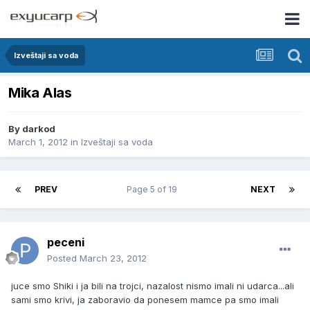
Izveštaji sa voda
Mika Alas
By
darkod
March 1, 2012
in
Izveštaji sa voda
PREV
Page 5 of 19
NEXT
peceni
Posted
March 23, 2012
juce smo Shiki i ja bili na trojci, nazalost nismo imali ni udarca...ali
sami smo krivi, ja zaboravio da ponesem mamce pa smo imali