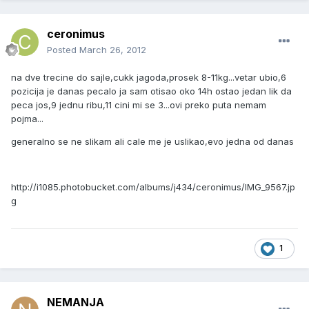
ceronimus
Posted
March 26, 2012
na dve trecine do sajle,cukk jagoda,prosek 8-11kg...vetar ubio,6
pozicija je danas pecalo ja sam otisao oko 14h ostao jedan lik da
peca jos,9 jednu ribu,11 cini mi se 3...ovi preko puta nemam
pojma...
generalno se ne slikam ali cale me je uslikao,evo jedna od danas
http://i1085.photobucket.com/albums/j434/ceronimus/IMG_9567.jp
g
1
NEMANJA