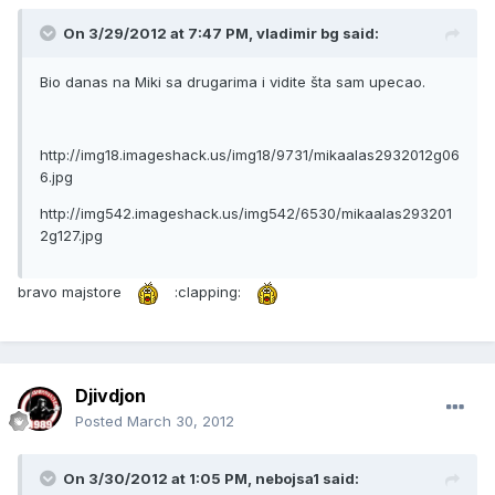
On 3/29/2012 at 7:47 PM, vladimir bg said:
Bio danas na Miki sa drugarima i vidite šta sam upecao.
http://img18.imageshack.us/img18/9731/mikaalas2932012g06
6.jpg
http://img542.imageshack.us/img542/6530/mikaalas293201
2g127.jpg
bravo majstore
:clapping:
Djivdjon
Posted
March 30, 2012
On 3/30/2012 at 1:05 PM, nebojsa1 said: