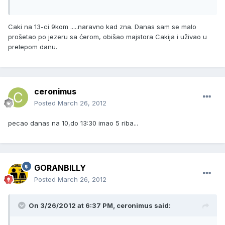
Caki na 13-ci 9kom .....naravno kad zna. Danas sam se malo
prošetao po jezeru sa ćerom, obišao majstora Cakija i uživao u
prelepom danu.
ceronimus
Posted
March 26, 2012
pecao danas na 10,do 13:30 imao 5 riba...
GORANBILLY
Posted
March 26, 2012
On 3/26/2012 at 6:37 PM, ceronimus said: