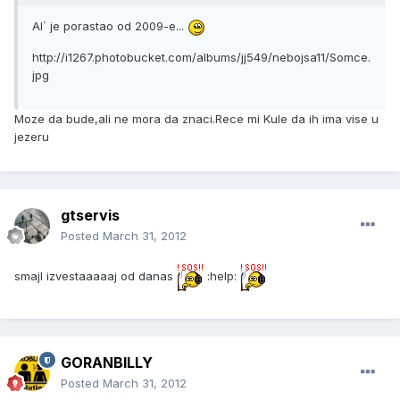
Al` je porastao od 2009-e...
http://i1267.photobucket.com/albums/jj549/nebojsa11/Somce.
jpg
Moze da bude,ali ne mora da znaci.Rece mi Kule da ih ima vise u
jezeru
gtservis
Posted
March 31, 2012
smajl izvestaaaaaj od danas
:help:
GORANBILLY
Posted
March 31, 2012