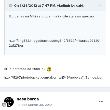
On 3/29/2012 at 7:47 PM, vladimir bg said:
Bio danas na Miki sa drugarima i vidite šta sam upecao.
http://img542.imageshack.us/img542/6530/mikaalas293201
2g127.jpg
Al` je porastao od 2009-e...
http://i1267.photobucket.com/albums/jj549/nebojsa11/Somce.jpg
nesa borca
Posted
March 30, 2012