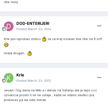
ribe nista
DOD-ENTERIJERI
Posted
March 23, 2012
Krle jesi isprobao stolicu
Ja za kraj izvukao dve ribe na 6 ici!!!
Hvala drugari...
Krle
Posted
March 23, 2012
Jesam i tog dana na Miki a i danas na Safariju ala je lepo ccc
uzivancia prosto ti se ne ustaje , kada se vidimo sledeci put
probaces pa da vidis merak