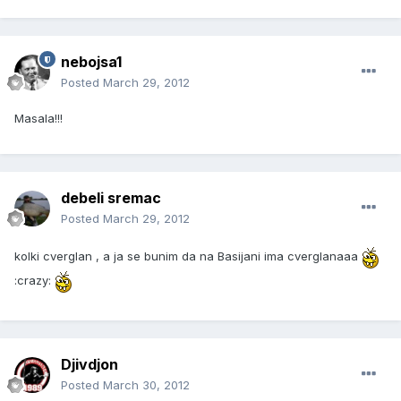
nebojsa1
Posted
March 29, 2012
Masala!!!
debeli sremac
Posted
March 29, 2012
kolki cverglan , a ja se bunim da na Basijani ima cverglanaaa
:crazy:
Djivdjon
Posted
March 30, 2012