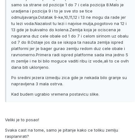
samo sa strane od pozicije 1 do 7 i cela pozicija 8.Malo je
uradjena i pozicija 9 i to je sve sto se tice
odmuljavanja.Ostatak 9-ke,10,11,12 i 13 ne mogu da rade jer
tu lezi voda.Nazalost tu lezi i najvise mulja,pogotovo na 12 i
13 gde je bukvalno do kolena.Zemlja koja je ociscena je
nagurana duz cele obale od 1 do 7 i celom sirinom uz obalu
od 7 do 8.Ostaje jos da se iskopa ta nasuta zemlja ispred
platformi jer je bager gurao zemlju redom duz cele obale i
ravnomerno.Primera radi ispred platforme sada ima jedno 5
m zemlje i ne bi bilo moguce vaditi ribu iz vode,ali to ce ovih
dana biti uklonjeno.
Po sredini jezera izmedju zica gde je nekada bilo granje su
napravljena 3 mala ostrva.
Kad budem ugrabio vremena postavicu slike.
Veliki je to posao!
Svaka cast na tome, samo je pitanje kako ce toliku zemlju
rasplanirati?