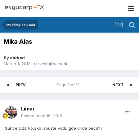
Izveštaji sa voda
Mika Alas
By
darkod
March 1, 2012
in
Izveštaji sa voda
PREV
Page 9 of 19
NEXT
Limar
Posted
June 16, 2015
Sunce ti zarko,ako ispuste vodu gde onda pecati?!