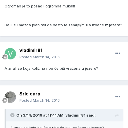
Ogroman je to posao i ogromna muka!!!
Da li su mozda planirali da nesto te zemlje/mulja izbace iz jezera?
vladimir81
Posted
March 14, 2016
A znali se koja količina ribe će biti vraćena u jezero?
Srle carp .
Posted
March 14, 2016
On 3/14/2016 at 11:41 AM, vladimir81 said:
A znali se koja količina ribe će biti vraćena u jezero?