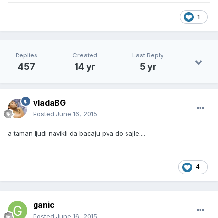
1
Replies
Created
Last Reply
457
14 yr
5 yr
vladaBG
Posted
June 16, 2015
a taman ljudi navikli da bacaju pva do sajle....
4
ganic
Posted
June 16, 2015