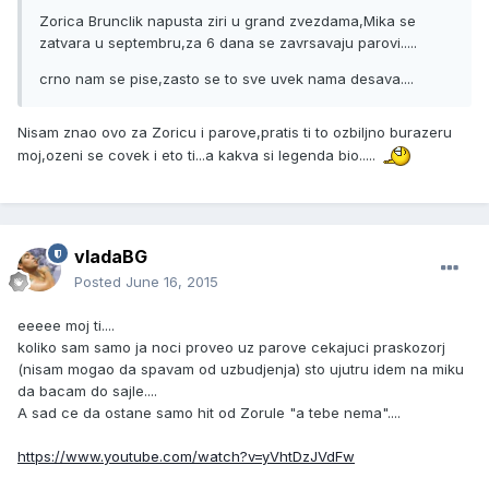
Zorica Brunclik napusta ziri u grand zvezdama,Mika se
zatvara u septembru,za 6 dana se zavrsavaju parovi.....
crno nam se pise,zasto se to sve uvek nama desava....
Nisam znao ovo za Zoricu i parove,pratis ti to ozbiljno burazeru
moj,ozeni se covek i eto ti...a kakva si legenda bio.....
vladaBG
Posted
June 16, 2015
eeeee moj ti....
koliko sam samo ja noci proveo uz parove cekajuci praskozorj
(nisam mogao da spavam od uzbudjenja) sto ujutru idem na miku
da bacam do sajle....
A sad ce da ostane samo hit od Zorule "a tebe nema"....
https://www.youtube.com/watch?v=yVhtDzJVdFw