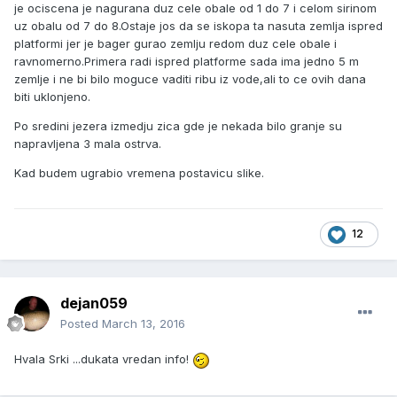
je ociscena je nagurana duz cele obale od 1 do 7 i celom sirinom
uz obalu od 7 do 8.Ostaje jos da se iskopa ta nasuta zemlja ispred
platformi jer je bager gurao zemlju redom duz cele obale i
ravnomerno.Primera radi ispred platforme sada ima jedno 5 m
zemlje i ne bi bilo moguce vaditi ribu iz vode,ali to ce ovih dana
biti uklonjeno.
Po sredini jezera izmedju zica gde je nekada bilo granje su
napravljena 3 mala ostrva.
Kad budem ugrabio vremena postavicu slike.
12
dejan059
Posted
March 13, 2016
Hvala Srki ...dukata vredan info!