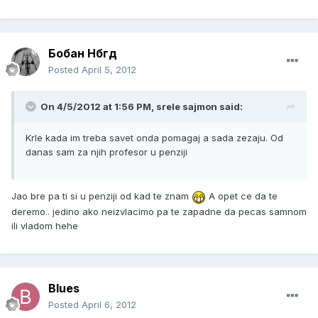
Бобан Нбгд
Posted
April 5, 2012
On 4/5/2012 at 1:56 PM, srele sajmon said:
Krle kada im treba savet onda pomagaj a sada zezaju. Od
danas sam za njih profesor u penziji
Jao bre pa ti si u penziji od kad te znam
A opet ce da te
deremo.. jedino ako neizvlacimo pa te zapadne da pecas samnom
ili vladom hehe
Blues
Posted
April 6, 2012