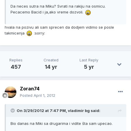
Da neces sutra na Miku? Svrati na rakiju na osmicu.
Pecacemo Bacid i ja,ako vreme dozvoli.
hvala na pozivu ali sam sprecen da dodjem vidimo se posle
takmicenja
:sorry:
Replies
Created
Last Reply
457
14 yr
5 yr
Zoran74
Posted
April 1, 2012
On 3/29/2012 at 7:47 PM, vladimir bg said:
Bio danas na Miki sa drugarima i vidite šta sam upecao.