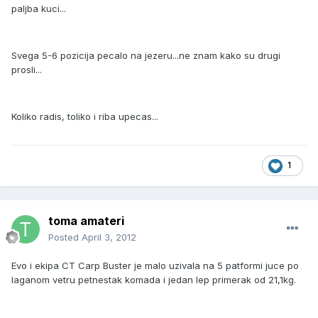
paljba kuci...
Svega 5-6 pozicija pecalo na jezeru...ne znam kako su drugi
prosli...
Koliko radis, toliko i riba upecas...
1
toma amateri
Posted
April 3, 2012
Evo i ekipa CT Carp Buster je malo uzivala na 5 patformi juce po
laganom vetru petnestak komada i jedan lep primerak od 21,1kg.