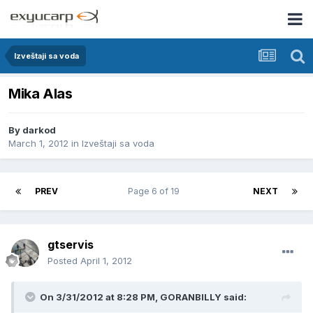
Izveštaji sa voda
Mika Alas
By
darkod
March 1, 2012
in
Izveštaji sa voda
PREV
Page 6 of 19
NEXT
gtservis
Posted
April 1, 2012
On 3/31/2012 at 8:28 PM, GORANBILLY said: