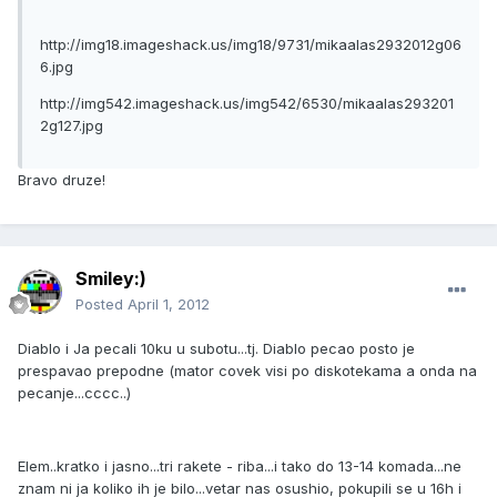
http://img18.imageshack.us/img18/9731/mikaalas2932012g06
6.jpg
http://img542.imageshack.us/img542/6530/mikaalas293201
2g127.jpg
Bravo druze!
Smiley:)
Posted
April 1, 2012
Diablo i Ja pecali 10ku u subotu...tj. Diablo pecao posto je
prespavao prepodne (mator covek visi po diskotekama a onda na
pecanje...cccc..)
Elem..kratko i jasno...tri rakete - riba...i tako do 13-14 komada...ne
znam ni ja koliko ih je bilo...vetar nas osushio, pokupili se u 16h i