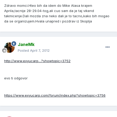
Zdravo momci.Hteo bih da idem do Mike Alasa krajem
Aprila,tacnije 28-29.04-tog,ali cuo sam da je taj vikend
takmicenje.Dali mozda zna neko dali je to tacno,kako bih mogao
da se organizujem.Hvala unapred i pozdrav iz Skoplja
JaneMk
Posted
April 7, 2012
http://www.exyucarp....?showtopic=3752
evo ti odgovor
https://www.exyucarp.com/forum/index.php?showtopic=3756