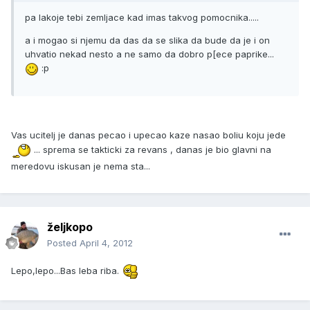
pa lakoje tebi zemljace kad imas takvog pomocnika.....
a i mogao si njemu da das da se slika da bude da je i on
uhvatio nekad nesto a ne samo da dobro p[ece paprike...
:p
Vas ucitelj je danas pecao i upecao kaze nasao boliu koju jede
... sprema se takticki za revans , danas je bio glavni na
meredovu iskusan je nema sta...
željkopo
Posted
April 4, 2012
Lepo,lepo...Bas leba riba.