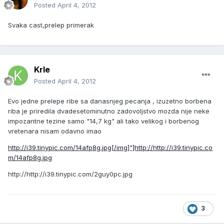
Posted
April 4, 2012
Svaka cast,prelep primerak
Krle
Posted
April 4, 2012
Evo jedne prelepe ribe sa danasnjeg pecanja , izuzetno borbena
riba je priredila dvadesetominutno zadovoljstvo mozda nije neke
impozantne tezine samo "14,7 kg" ali tako velikog i borbenog
vretenara nisam odavno imao
http://i39.tinypic.com/14afp8g.jpg[/img]"]http://
http://i39.tinypic.co
m/14afp8g.jpg
http://
http://i39.tinypic.com/2guy0pc.jpg
3