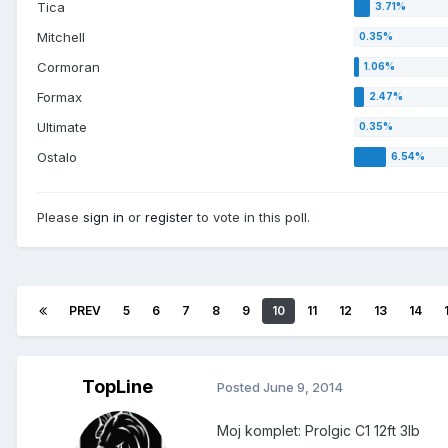
Tica
Mitchell
Cormoran
Formax
Ultimate
Ostalo
Please
sign in
or
register
to vote in this poll.
PREV
5
6
7
8
9
10
11
12
13
14
TopLine
Posted
June 9, 2014
Moj komplet: Prolgic C1 12ft 3lb