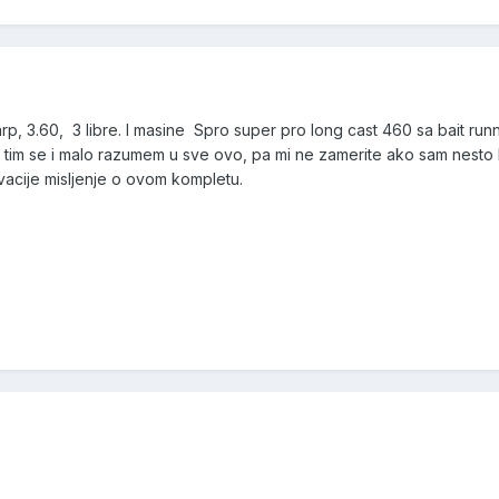
arp, 3.60, 3 libre. I masine Spro super pro long cast 460 sa bait ru
tim se i malo razumem u sve ovo, pa mi ne zamerite ako sam nesto lo
vacije misljenje o ovom kompletu.