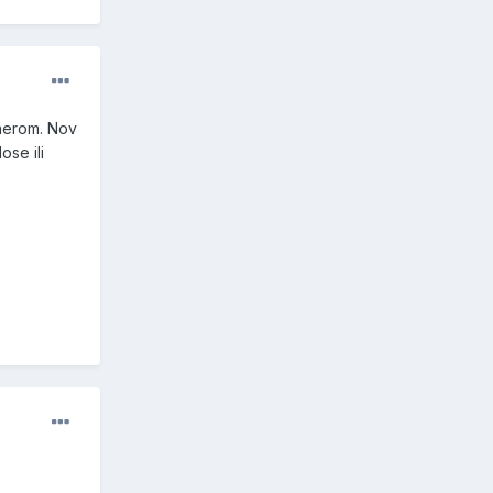
nnerom. Nov
se ili