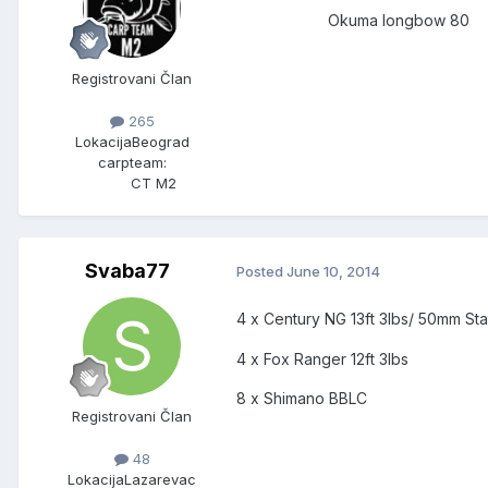
Okuma longbow 80
Registrovani Član
265
Lokacija
Beograd
carpteam:
CT M2
Svaba77
Posted
June 10, 2014
4 x Century NG 13ft 3lbs/ 50mm Star
4 x Fox Ranger 12ft 3lbs
8 x Shimano BBLC
Registrovani Član
48
Lokacija
Lazarevac