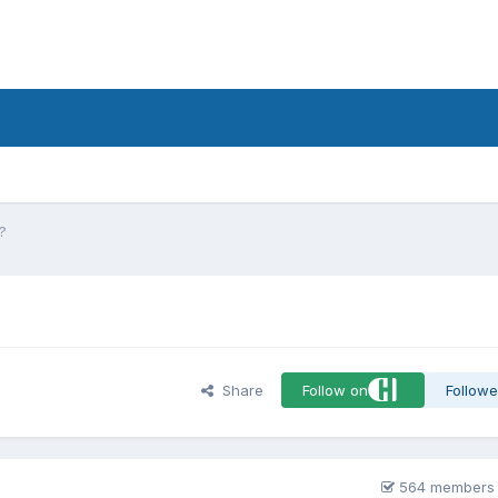
d
e?
Share
Follow on
Followe
564 members 