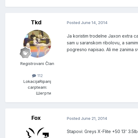
Tkd
Posted
June 14, 2014
Ja koristim trodelne Jaxon extra c
sam u saranskom ribolovu, a samim 
pogresno napisao. Ali me zanima s
Registrovani Član
112
Lokacija
Ripanj
carpteam:
Шегрти
Fox
Posted
June 21, 2014
Stapovi: Greys X-Flite +50 13' 3.5lb