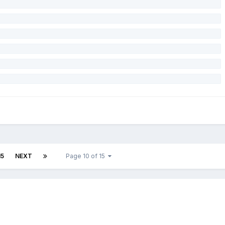
15
NEXT
Page 10 of 15