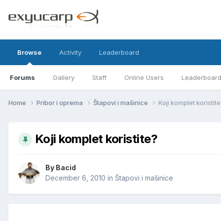
Browse
Activity
Leaderboard
Forums
Gallery
Staff
Online Users
Leaderboar
Home
Pribor i oprema
Štapovi i mašinice
Koji komplet koristit
Koji komplet koristite?
By
Bacid
December 6, 2010
in
Štapovi i mašinice