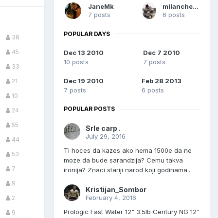
JaneMk
milancheshow
7 posts
6 posts
POPULAR DAYS
38
45
Dec 13 2010
Dec 7 2010
10 posts
7 posts
33
Dec 19 2010
Feb 28 2013
21
7 posts
6 posts
10
POPULAR POSTS
24
55
Srle carp .
July 29, 2016
44
Ti hoces da kazes ako nema 1500e da ne
53
moze da bude sarandzija? Cemu takva
7
ironija? Znaci stariji narod koji godinama...
9
Kristijan_Sombor
February 4, 2016
2
Prologic Fast Water 12" 3.5lb Century NG 12"
9