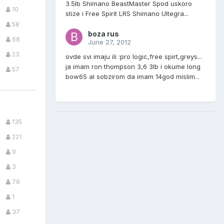
3.5lb Shimano BeastMaster Spod uskoro
10
stize i Free Spirit LRS Shimano Ultegra...
58
boza rus
68
June 27, 2012
23
ovde svi imaju ili :pro logic,free spirt,greys...
ja imam ron thompson 3,6 3lb i okume long
57
bow65 al sobzirom da imam 14god mislim...
135
221
9
3
78
1
37