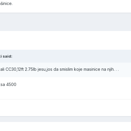
šinice.
i said:
i CC30,12ft 2.75lb jesu,jos da smislim koje masinice na njih. . .
 xsa 4500