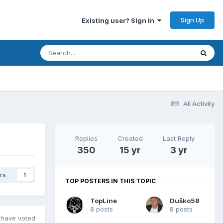
Sign Up
Existing user? Sign In
All Activity
Replies
Created
Last Reply
350
15 yr
3 yr
rs
1
TOP POSTERS IN THIS TOPIC
TopLine
Duško58
8 posts
8 posts
have voted