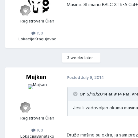
Masine: Shimano BBLC XTR-A Ci4+
Registrovani Član
150
Lokacija
Kragujevac
3 weeks later...
Majkan
Posted
July 9, 2014
On 5/13/2014 at 8:14 PM, Pr
Jesi li zadovoljan okuma masina
Registrovani Član
100
Druže mašine su extra, ja sam pre
Lokacija
Banatsko