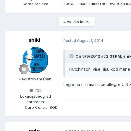
spod, i imam samo reči hvale za ma
Karadjordjevo
4 weeks later...
shiki
Posted
August 1, 2014
On 5/9/2012 at 2:31 PM, shik
Hutchinsoni vise nisu kod mene al
Registrovani Član
Legle na njih masinice ultegre Ci4
705
Lokacija
beograd
carpteam:
Carp Control BGD
nole