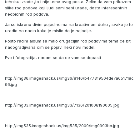
tehniku izrade ,to i nije tema ovog posta. Zelim da vam prikazem
slike rod podova koji ljudi sami sebi urade, dosta interesantnih ,
neobicnih rod podova.
Ja se iskreno divim pojedincima na kreativnom duhu , svako je to
uradio na nacin kako je mislio da je najbolje.
Posto radim album sa malo drugacijim rod podovima tema ce biti
nadogradjivana cim se pojavi neki novi model.
Evo i fotografija, nadam se da ce vam se dopasti
http://img36.imageshack.us/img36/8146/b477319504de7a651718c
96.jpg
http://img33.imageshack.us/img33/7136/201008190005.jpg
http://img535.imageshack.us/img535/2009/img0993bb.jpg