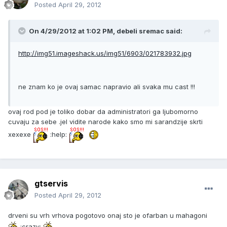
Posted
April 29, 2012
On 4/29/2012 at 1:02 PM, debeli sremac said:
http://img51.imageshack.us/img51/6903/021783932.jpg
ne znam ko je ovaj samac napravio ali svaka mu cast !!!
ovaj rod pod je toliko dobar da administratori ga ljubomorno
cuvaju za sebe .jel vidite narode kako smo mi sarandzije skrti
xexexe
:help:
gtservis
Posted
April 29, 2012
drveni su vrh vrhova pogotovo onaj sto je ofarban u mahagoni
:crazy: