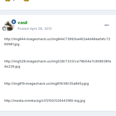
vasil
Posted
April 28, 2012
http://img844.imageshack.us/img844/7399/ba462a4d48aafa1c72
69981.jpg
http://img528.imageshack.us/img528/7333/ce78b04e7c808638fa
4e226.jpg
http://img819.imageshack.us/img819/48/35a845y.jpg
http://media.snimka.bg/s1/0100/026443189-big.jpg