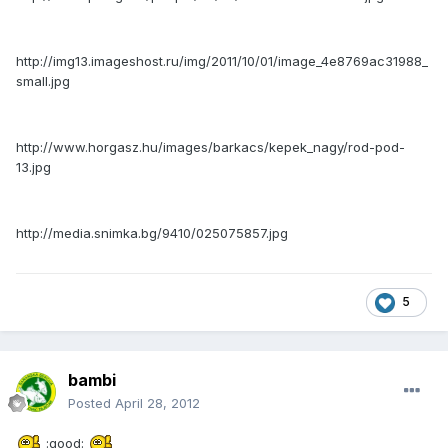
http://img13.imageshost.ru/img/2011/10/01/image_4e8769ac31988_
small.jpg
http://www.horgasz.hu/images/barkacs/kepek_nagy/rod-pod-
13.jpg
http://media.snimka.bg/9410/025075857.jpg
5
bambi
Posted
April 28, 2012
:good: