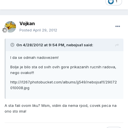
1
Vojkan
Posted
April 29, 2012
On 4/28/2012 at 9:54 PM, nebojsa1 said:
I da se odmah nadovezem!
Bolje je bilo sta od svih ovih gore prikazanih rucnih radova,
nego ovako!!!
http://i1267.photobucket.com/albums/jj549/nebojsa11/29072
010008.jpg
A sta fali ovom liku? Msm, vidim da nema rpod, covek peca na
ono sto ima!