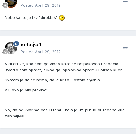
Posted
April 29, 2012
Nebojša, to je tzv "direktaš"
nebojsa1
Posted
April 29, 2012
Vidi druze, kad sam ga video kako se raspakovao i zabacio,
izvadio sam aparat, slikao ga, spakovao opremu i otisao kuci!
Svatam ja da se nema, da je kriza, i ostala sr@nja...
Ali, ovo je bilo previse!
No, da ne kvarimo Vasilu temu, koja je uz-put-budi-receno vrlo
zanimljiva!