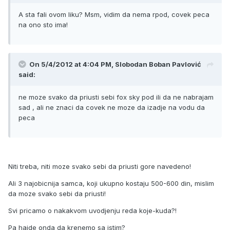
A sta fali ovom liku? Msm, vidim da nema rpod, covek peca
na ono sto ima!
On 5/4/2012 at 4:04 PM, Slobodan Boban Pavlović
said:
ne moze svako da priusti sebi fox sky pod ili da ne nabrajam
sad , ali ne znaci da covek ne moze da izadje na vodu da
peca
Niti treba, niti moze svako sebi da priusti gore navedeno!
Ali 3 najobicnija samca, koji ukupno kostaju 500-600 din, mislim
da moze svako sebi da priusti!
Svi pricamo o nakakvom uvodjenju reda koje-kuda?!
Pa hajde onda da krenemo sa istim?