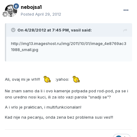
nebojsa1
Posted
April 29, 2012
On 4/28/2012 at 7:45 PM, vasil said:
http://img13.imageshost.ru/img/2011/10/01/image_4e8769ac3
1988_small.jpg
Ali, ovaj mi je vrh!!!
:yahoo:
Ne znam samo da li i ovo kamenje potpada pod rod-pod, pa se i
ono uredno nosi kuci, ili za isto vazi parola "snadji se"?
A i vrlo je praktican, i multifunkcionalan!
Kad nije na pecanju, onda zena bez problema susi ves!!!