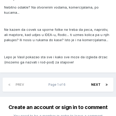
Nebitno odakle? Na otvorenim vodama, komercijalama, po
kucama...
Ne kazem da covek sa sporne fotke ne treba da peca, naprotiv,
ali majstore, kad udjes u IDEA-u, Rodic... ti uzmes kolica pa u njih
pakujes? Ili nosis u rukama do kase? Isto je i na komercijalama...
Lepo je Vasil pokazao sta sve i kako sve moze da izgleda drzac
(mozemo ga nazvati i rod-pod) za stapove!
PREV
Page 1 of 6
NEXT
Create an account or sign in to comment
You need to be a member in order to leave a comment