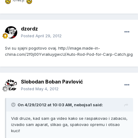
dzordz
Posted
April 29, 2012
Svi su sjajni pogotovo ovaj.
http://image.made-in-
china.com/2f0j00YvraliuygwcU/Auto-Rod-Pod-for-Carp-Catch.jpg
Slobodan Boban Pavlović
Posted
May 4, 2012
On 4/29/2012 at 10:03 AM, nebojsa1 said:
Vidi druze, kad sam ga video kako se raspakovao i zabacio,
izvadio sam aparat, slikao ga, spakovao opremu i otisao
kuci!