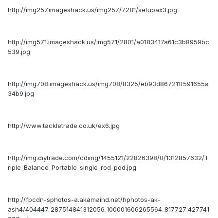
http://img257.imageshack.us/img257/7281/setupax3.jpg
http://img571.imageshack.us/img571/2801/a0183417a61c3b8959bc
539.jpg
http://img708.imageshack.us/img708/8325/eb93d867211f591655a
34b9.jpg
http://www.tackletrade.co.uk/ex6.jpg
http://img.diytrade.com/cdimg/1455121/22826398/0/1312857632/T
riple_Balance_Portable_single_rod_pod.jpg
http://fbcdn-sphotos-a.akamaihd.net/hphotos-ak-
ash4/404447_287514841312056_100001606265564_817727_427741