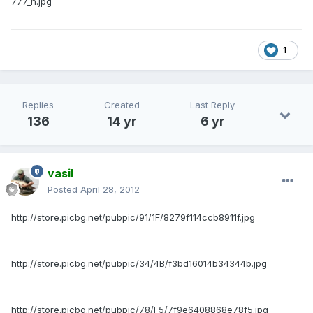
777_n.jpg
1
Replies
Created
Last Reply
136
14 yr
6 yr
vasil
Posted
April 28, 2012
http://store.picbg.net/pubpic/91/1F/8279f114ccb8911f.jpg
http://store.picbg.net/pubpic/34/4B/f3bd16014b34344b.jpg
http://store.picbg.net/pubpic/78/F5/7f9e6408868e78f5.jpg