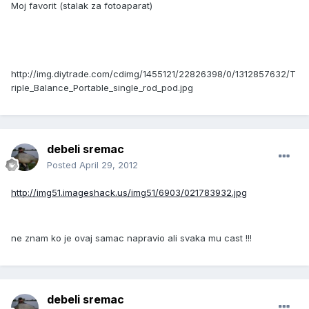
Moj favorit (stalak za fotoaparat)
http://img.diytrade.com/cdimg/1455121/22826398/0/1312857632/T
riple_Balance_Portable_single_rod_pod.jpg
debeli sremac
Posted
April 29, 2012
http://img51.imageshack.us/img51/6903/021783932.jpg
ne znam ko je ovaj samac napravio ali svaka mu cast !!!
debeli sremac