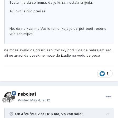
Svatam ja da se nema, da je kriza, i ostala sr@nja...
Ali, ovo je bilo previse!
No, da ne kvarimo Vasilu temu, koja je uz-put-budi-receno
vrlo zanimljiva!
ne moze svako da priusti sebi fox sky pod ili da ne nabrajam sad ,
ali ne znaci da covek ne moze da izadje na vodu da peca
1
nebojsa1
Posted
May 4, 2012
On 4/29/2012 at 11:16 AM, Vojkan said: