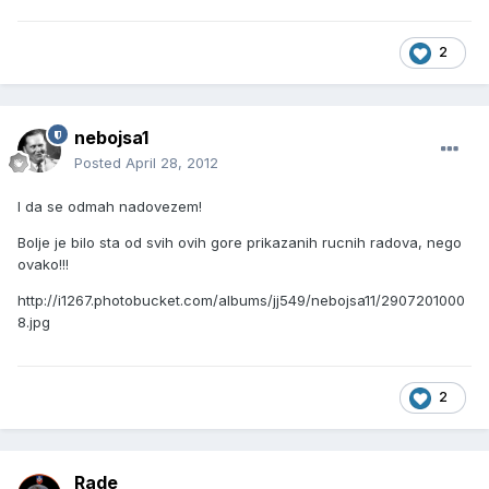
2
nebojsa1
Posted
April 28, 2012
I da se odmah nadovezem!
Bolje je bilo sta od svih ovih gore prikazanih rucnih radova, nego
ovako!!!
http://i1267.photobucket.com/albums/jj549/nebojsa11/2907201000
8.jpg
2
Rade