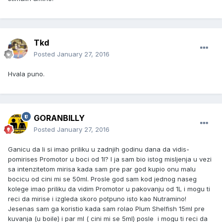
Tkd
Posted
January 27, 2016
Hvala puno.
GORANBILLY
Posted
January 27, 2016
Ganicu da li si imao priliku u zadnjih godinu dana da vidis-
pomirises Promotor u boci od 1l? I ja sam bio istog misljenja u vezi
sa intenzitetom mirisa kada sam pre par god kupio onu malu
bocicu od cini mi se 50ml. Prosle god sam kod jednog naseg
kolege imao priliku da vidim Promotor u pakovanju od 1L i mogu ti
reci da mirise i izgleda skoro potpuno isto kao Nutramino!
Jesenas sam ga koristio kada sam rolao Plum Shelfish 15ml pre
kuvanja (u boile) i par ml ( cini mi se 5ml) posle i mogu ti reci da