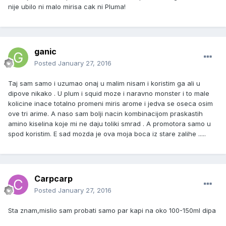
nije ubilo ni malo mirisa cak ni Pluma!
ganic
Posted
January 27, 2016
Taj sam samo i uzumao onaj u malim nisam i koristim ga ali u
dipove nikako . U plum i squid moze i naravno monster i to male
kolicine inace totalno promeni miris arome i jedva se oseca osim
ove tri arime. A naso sam bolji nacin kombinacijom praskastih
amino kiselina koje mi ne daju toliki smrad . A promotora samo u
spod koristim. E sad mozda je ova moja boca iz stare zalihe .....
Carpcarp
Posted
January 27, 2016
Sta znam,mislio sam probati samo par kapi na oko 100-150ml dipa