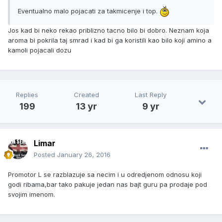
Eventualno malo pojacati za takmicenje i top.
Jos kad bi neko rekao priblizno tacno bilo bi dobro. Neznam koja
aroma bi pokrila taj smrad i kad bi ga koristili kao bilo koji amino a
kamoli pojacali dozu
Replies
Created
Last Reply
199
13 yr
9 yr
Limar
Posted
January 26, 2016
Promotor L se razblazuje sa necim i u odredjenom odnosu koji
godi ribama,bar tako pakuje jedan nas bajt guru pa prodaje pod
svojim imenom.