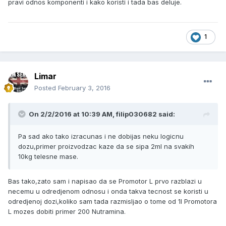
pravi odnos komponenti i kako koristi i tada bas deluje.
1
Limar
Posted
February 3, 2016
On 2/2/2016 at 10:39 AM, filip030682 said:
Pa sad ako tako izracunas i ne dobijas neku logicnu
dozu,primer proizvodzac kaze da se sipa 2ml na svakih
10kg telesne mase.
Bas tako,zato sam i napisao da se Promotor L prvo razblazi u
necemu u odredjenom odnosu i onda takva tecnost se koristi u
odredjenoj dozi,koliko sam tada razmisljao o tome od 1l Promotora
L mozes dobiti primer 200 Nutramina.