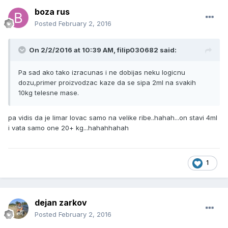
boza rus
Posted
February 2, 2016
On 2/2/2016 at 10:39 AM, filip030682 said:
Pa sad ako tako izracunas i ne dobijas neku logicnu
dozu,primer proizvodzac kaze da se sipa 2ml na svakih
10kg telesne mase.
pa vidis da je limar lovac samo na velike ribe..hahah...on stavi 4ml
i vata samo one 20+ kg...hahahhahah
1
dejan zarkov
Posted
February 2, 2016