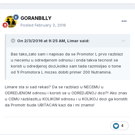
GORANBILLY
Posted
February 3, 2016
On 2/3/2016 at 9:25 AM, Limar said:
Bas tako,zato sam i napisao da se Promotor L prvo razblazi
u necemu u odredjenom odnosu i onda takva tecnost se
koristi u odredjenoj dozi,koliko sam tada razmisljao o tome
od 1l Promotora L mozes dobiti primer 200 Nutramina.
Limare sta si sad rekao? Da se razblazi u NECEMU u
ODREDJENOM odnosu i koristi se u ODREDJENOJ dozi?! Ako znas
u CEMU razblaziti,u KOLIKOM odnosu i u KOLIKOJ dozi ga koristiti
da Promotr bude UBITACAN kazi da i mi znamo!
4