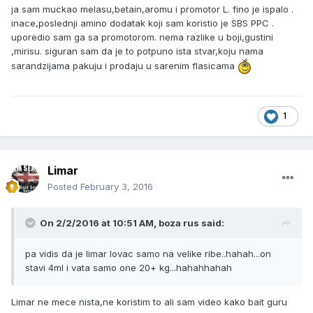
ja sam muckao melasu,betain,aromu i promotor L. fino je ispalo .
inace,poslednji amino dodatak koji sam koristio je SBS PPC .
uporedio sam ga sa promotorom. nema razlike u boji,gustini
,mirisu. siguran sam da je to potpuno ista stvar,koju nama
sarandzijama pakuju i prodaju u sarenim flasicama
1
Limar
Posted
February 3, 2016
On 2/2/2016 at 10:51 AM, boza rus said:
pa vidis da je limar lovac samo na velike ribe..hahah...on
stavi 4ml i vata samo one 20+ kg...hahahhahah
Limar ne mece nista,ne koristim to ali sam video kako bait guru