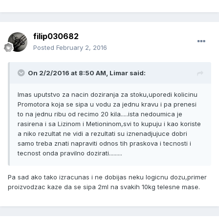
filip030682
Posted
February 2, 2016
On 2/2/2016 at 8:50 AM, Limar said:
Imas uputstvo za nacin doziranja za stoku,uporedi kolicinu
Promotora koja se sipa u vodu za jednu kravu i pa prenesi
to na jednu ribu od recimo 20 kila.....ista nedoumica je
rasirena i sa Lizinom i Metioninom,svi to kupuju i kao koriste
a niko rezultat ne vidi a rezultati su iznenadjujuce dobri
samo treba znati napraviti odnos tih praskova i tecnosti i
tecnost onda pravilno dozirati.........
Pa sad ako tako izracunas i ne dobijas neku logicnu dozu,primer
proizvodzac kaze da se sipa 2ml na svakih 10kg telesne mase.