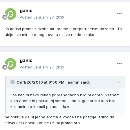
ganic
Posted
January 27, 2016
Ko koristi promotr dzabe mu arome u preporucenim dozama . To
ubije sve mirise a pogotovo u dipive neide nikako .
ganic
Posted
January 27, 2016
On 1/26/2016 at 9:56 PM, jasmin said:
Jos kad bi neko rekao priblizno tacno bilo bi dobro. Neznam
koja aroma bi pokrila taj smrad i kad bi ga koristili kao bilo
koji amino a kamoli pojacali dozu
ne pokriva ga ni jedna aroma a vocne i ne postoje jedino da
stavis celu bocicu arime i 5 ml promotora.