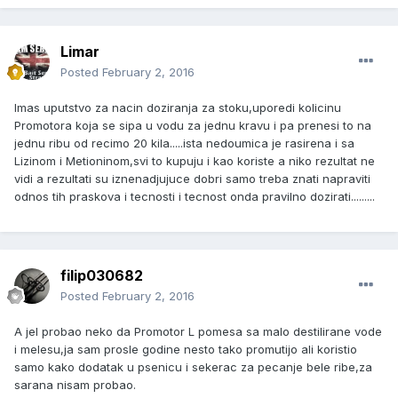
Limar
Posted
February 2, 2016
Imas uputstvo za nacin doziranja za stoku,uporedi kolicinu
Promotora koja se sipa u vodu za jednu kravu i pa prenesi to na
jednu ribu od recimo 20 kila.....ista nedoumica je rasirena i sa
Lizinom i Metioninom,svi to kupuju i kao koriste a niko rezultat ne
vidi a rezultati su iznenadjujuce dobri samo treba znati napraviti
odnos tih praskova i tecnosti i tecnost onda pravilno dozirati.........
filip030682
Posted
February 2, 2016
A jel probao neko da Promotor L pomesa sa malo destilirane vode
i melesu,ja sam prosle godine nesto tako promutijo ali koristio
samo kako dodatak u psenicu i sekerac za pecanje bele ribe,za
sarana nisam probao.