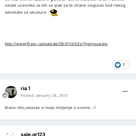
ostale ucesnike.Ja bih se ipak sa te strane osigurao kod nekog
advokata za ubuduce
http://www10.pic-upload.de/28.01.13/52zj7hgrnsua.jpg
1
ria 1
Posted
January 28, 2013
Bravo otto,iskazao si moje misljenje o ovome..:-)
sale.gr123