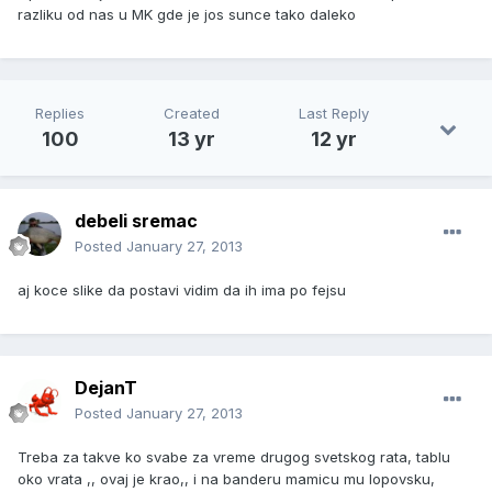
razliku od nas u MK gde je jos sunce tako daleko
Replies
Created
Last Reply
100
13 yr
12 yr
debeli sremac
Posted
January 27, 2013
aj koce slike da postavi vidim da ih ima po fejsu
DejanT
Posted
January 27, 2013
Treba za takve ko svabe za vreme drugog svetskog rata, tablu
oko vrata ,, ovaj je krao,, i na banderu mamicu mu lopovsku,