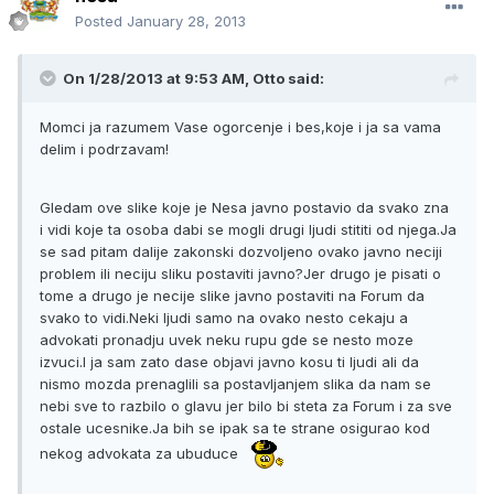
Posted
January 28, 2013
On 1/28/2013 at 9:53 AM, Otto said:
Momci ja razumem Vase ogorcenje i bes,koje i ja sa vama
delim i podrzavam!
Gledam ove slike koje je Nesa javno postavio da svako zna
i vidi koje ta osoba dabi se mogli drugi ljudi stititi od njega.Ja
se sad pitam dalije zakonski dozvoljeno ovako javno neciji
problem ili neciju sliku postaviti javno?Jer drugo je pisati o
tome a drugo je necije slike javno postaviti na Forum da
svako to vidi.Neki ljudi samo na ovako nesto cekaju a
advokati pronadju uvek neku rupu gde se nesto moze
izvuci.I ja sam zato dase objavi javno kosu ti ljudi ali da
nismo mozda prenaglili sa postavljanjem slika da nam se
nebi sve to razbilo o glavu jer bilo bi steta za Forum i za sve
ostale ucesnike.Ja bih se ipak sa te strane osigurao kod
nekog advokata za ubuduce