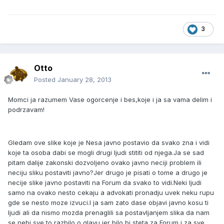
3
Otto
Posted
January 28, 2013
Momci ja razumem Vase ogorcenje i bes,koje i ja sa vama delim i
podrzavam!
Gledam ove slike koje je Nesa javno postavio da svako zna i vidi
koje ta osoba dabi se mogli drugi ljudi stititi od njega.Ja se sad
pitam dalije zakonski dozvoljeno ovako javno neciji problem ili
neciju sliku postaviti javno?Jer drugo je pisati o tome a drugo je
necije slike javno postaviti na Forum da svako to vidi.Neki ljudi
samo na ovako nesto cekaju a advokati pronadju uvek neku rupu
gde se nesto moze izvuci.I ja sam zato dase objavi javno kosu ti
ljudi ali da nismo mozda prenaglili sa postavljanjem slika da nam
se nebi sve to razbilo o glavu jer bilo bi steta za Forum i za sve