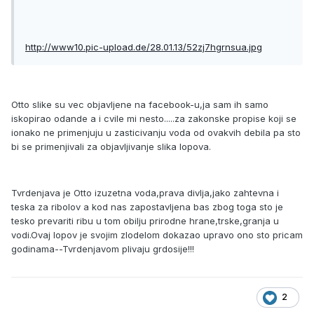
http://www10.pic-upload.de/28.01.13/52zj7hgrnsua.jpg
Otto slike su vec objavljene na facebook-u,ja sam ih samo
iskopirao odande a i cvile mi nesto.....za zakonske propise koji se
ionako ne primenjuju u zasticivanju voda od ovakvih debila pa sto
bi se primenjivali za objavljivanje slika lopova.
Tvrdenjava je Otto izuzetna voda,prava divlja,jako zahtevna i
teska za ribolov a kod nas zapostavljena bas zbog toga sto je
tesko prevariti ribu u tom obilju prirodne hrane,trske,granja u
vodi.Ovaj lopov je svojim zlodelom dokazao upravo ono sto pricam
godinama--Tvrdenjavom plivaju grdosije!!!
2