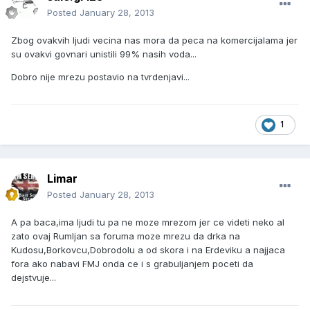
Posted
January 28, 2013
Zbog ovakvih ljudi vecina nas mora da peca na komercijalama jer
su ovakvi govnari unistili 99% nasih voda...
Dobro nije mrezu postavio na tvrdenjavi...
1
Limar
Posted
January 28, 2013
A pa baca,ima ljudi tu pa ne moze mrezom jer ce videti neko al
zato ovaj Rumljan sa foruma moze mrezu da drka na
Kudosu,Borkovcu,Dobrodolu a od skora i na Erdeviku a najjaca
fora ako nabavi FMJ onda ce i s grabuljanjem poceti da
dejstvuje...