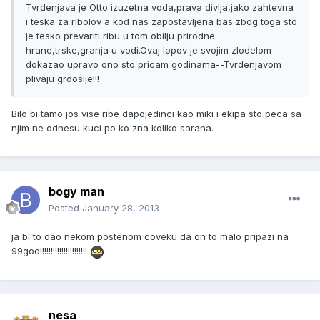
Tvrdenjava je Otto izuzetna voda,prava divlja,jako zahtevna
i teska za ribolov a kod nas zapostavljena bas zbog toga sto
je tesko prevariti ribu u tom obilju prirodne
hrane,trske,granja u vodi.Ovaj lopov je svojim zlodelom
dokazao upravo ono sto pricam godinama--Tvrdenjavom
plivaju grdosije!!!
Bilo bi tamo jos vise ribe dapojedinci kao miki i ekipa sto peca sa
njim ne odnesu kuci po ko zna koliko sarana.
bogy man
Posted
January 28, 2013
ja bi to dao nekom postenom coveku da on to malo pripazi na
99god!!!!!!!!!!!!!!!!!!!!!!
nesa