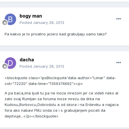
bogy man
Posted
January 28, 2013
Pa kakvo je to privatno jezero kad grabuljaju samo tako?
dacha
Posted
January 28, 2013
<blockquote class='ipsBlockquote'data-author="Limar" data-
cid="72220" data-time="1359374692"><p>
A pa baca,ima ljudi tu pa ne moze mrezom jer ce videti neko al
zato ovaj Rumljan sa foruma moze mrezu da drka na
Kudosu,Borkovcu,Dobrodolu a od skora i na Erdeviku a najjaca
fora ako nabavi FMJ onda ce i s grabuljanjem poceti da
dejstvuje...</p></blockquote>