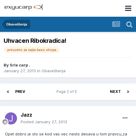
Obaveštenja
Uhvacen Ribokradica!
preuzeto za sajta bass shopa
By
Srle carp .
January 27, 2013
in
Obaveštenja
PREV
Page 2 of 5
NEXT
Jazz
Posted
January 27, 2013
Opet dobro je sto se kod vas vec nesto desava u tom pravcu,za