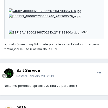
MIKI
lep neki čovek ovaj Miki,ovde pomaže samo Fekalno obradjena
motka,vidi mu se u očima da je L...v.
Bait Service
Posted
January 28, 2013
Neka mu porodica spremi ovu ribu za parastos!!!
nesa