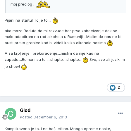
moj predlog .
Pijani na startu! To je to....
ako moze Raduta da mi razvuce bar prvo zabacivanje dok se
malo adaptiram na rad alkohola u Rumuniji....Mislim da nas ne bi
pusti preko granice kad bi videli koliko alkohola nosimo
A za krpljenje i prekoracenje....mislim da nije kao na
zapadu....Rumuni su to ....shapte....shapte....
Sve, sve ali jezik im
je show!
2
Glod
Posted
December 6, 2013
Komplikovano je to. I ne baš jeftino. Mnogo opreme nosite,