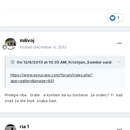
1
milivoj
Posted
December 6, 2013
On 12/6/2013 at 10:35 AM, Kristijan_Sombor said:
https://www.exyucarp.com/forum/index.php?
app=gallery&image=641
Prelepe ribe brate a kontam da su borbene za orden.? Ti baš
znaš za šta živiš svaka čast.
ria 1