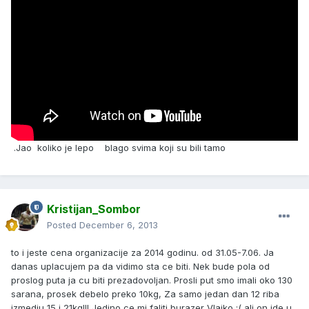
.Jao koliko je lepo blago svima koji su bili tamo
Kristijan_Sombor
Posted
December 6, 2013
to i jeste cena organizacije za 2014 godinu. od 31.05-7.06. Ja
danas uplacujem pa da vidimo sta ce biti. Nek bude pola od
proslog puta ja cu biti prezadovoljan. Prosli put smo imali oko 130
sarana, prosek debelo preko 10kg, Za samo jedan dan 12 riba
izmedju 15 i 21kg!!! Jedino ce mi faliti burazer Vlajko :( ali on ide u