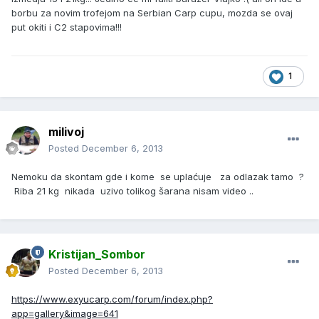
borbu za novim trofejom na Serbian Carp cupu, mozda se ovaj
put okiti i C2 stapovima!!!
1
milivoj
Posted
December 6, 2013
Nemoku da skontam gde i kome se uplaćuje za odlazak tamo ?
Riba 21 kg nikada uzivo tolikog šarana nisam video ..
Kristijan_Sombor
Posted
December 6, 2013
https://www.exyucarp.com/forum/index.php?
app=gallery&image=641