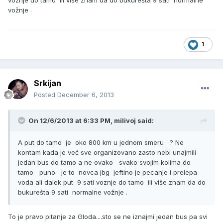
voznje do tamo ili više znam da do bukurešta 9 sati normalne
vožnje .
1
Srkijan
Posted
December 6, 2013
On 12/6/2013 at 6:33 PM, milivoj said:
A put do tamo je oko 800 km u jednom smeru ? Ne
kontam kada je već sve organizovano zasto nebi unajmili
jedan bus do tamo a ne ovako svako svojim kolima do
tamo puno je to novca jbg jeftino je pecanje i prelepa
voda ali dalek put 9 sati voznje do tamo ili više znam da do
bukurešta 9 sati normalne vožnje .
To je pravo pitanje za Gloda....sto se ne iznajmi jedan bus pa svi