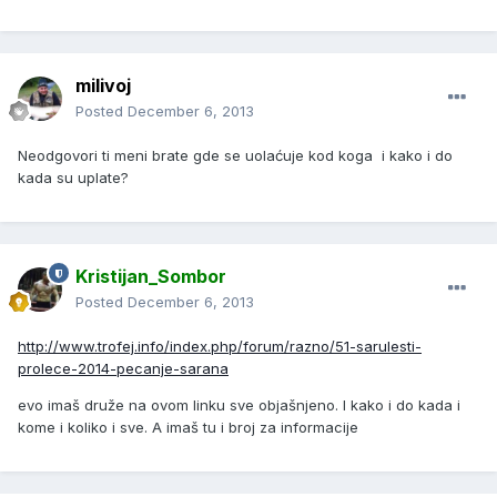
milivoj
Posted
December 6, 2013
Neodgovori ti meni brate gde se uolaćuje kod koga i kako i do
kada su uplate?
Kristijan_Sombor
Posted
December 6, 2013
http://www.trofej.info/index.php/forum/razno/51-sarulesti-
prolece-2014-pecanje-sarana
evo imaš druže na ovom linku sve objašnjeno. I kako i do kada i
kome i koliko i sve. A imaš tu i broj za informacije