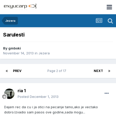
Jezera
Sarulesti
By
gmboki
November 14, 2013
in
Jezera
PREV
Page 2 of 17
NEXT
ria 1
Posted
December 1, 2013
Dajem rec da cu i ja otici na pecanje tamo,ako je vectako
dobro.Izvadio sam pasos ove godine,sada mogu...