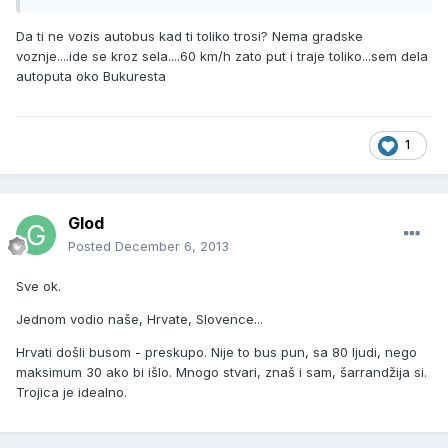
Da ti ne vozis autobus kad ti toliko trosi? Nema gradske
voznje....ide se kroz sela....60 km/h zato put i traje toliko...sem dela
autoputa oko Bukuresta
1
Glod
Posted
December 6, 2013
Sve ok.
Jednom vodio naše, Hrvate, Slovence...
Hrvati došli busom - preskupo. Nije to bus pun, sa 80 ljudi, nego
maksimum 30 ako bi išlo. Mnogo stvari, znaš i sam, šarrandžija si.
Trojica je idealno.