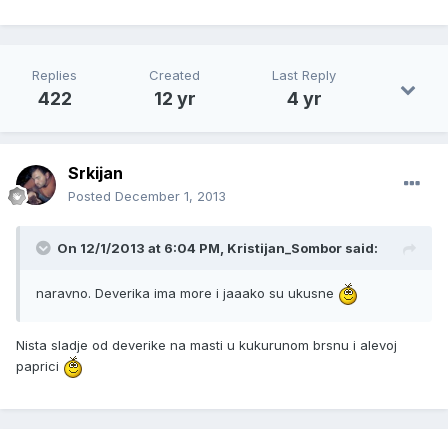
Replies
Created
Last Reply
422
12 yr
4 yr
Srkijan
Posted
December 1, 2013
On 12/1/2013 at 6:04 PM, Kristijan_Sombor said:
naravno. Deverika ima more i jaaako su ukusne
Nista sladje od deverike na masti u kukurunom brsnu i alevoj
paprici