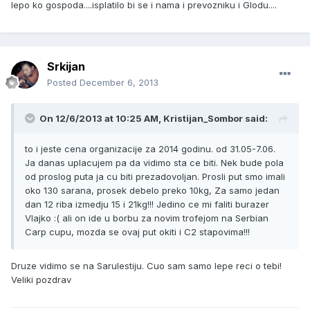
lepo ko gospoda....isplatilo bi se i nama i prevozniku i Glodu....
Srkijan
Posted
December 6, 2013
On 12/6/2013 at 10:25 AM, Kristijan_Sombor said:
to i jeste cena organizacije za 2014 godinu. od 31.05-7.06.
Ja danas uplacujem pa da vidimo sta ce biti. Nek bude pola
od proslog puta ja cu biti prezadovoljan. Prosli put smo imali
oko 130 sarana, prosek debelo preko 10kg, Za samo jedan
dan 12 riba izmedju 15 i 21kg!!! Jedino ce mi faliti burazer
Vlajko :( ali on ide u borbu za novim trofejom na Serbian
Carp cupu, mozda se ovaj put okiti i C2 stapovima!!!
Druze vidimo se na Sarulestiju. Cuo sam samo lepe reci o tebi!
Veliki pozdrav