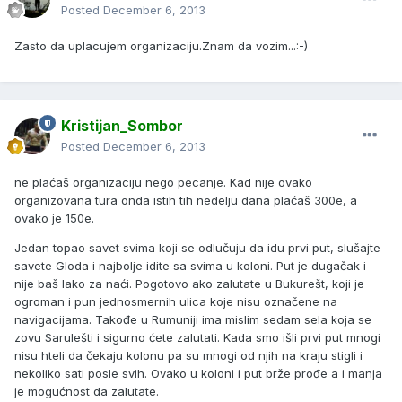
Posted
December 6, 2013
Zasto da uplacujem organizaciju.Znam da vozim...:-)
Kristijan_Sombor
Posted
December 6, 2013
ne plaćaš organizaciju nego pecanje. Kad nije ovako
organizovana tura onda istih tih nedelju dana plaćaš 300e, a
ovako je 150e.
Jedan topao savet svima koji se odlučuju da idu prvi put, slušajte
savete Gloda i najbolje idite sa svima u koloni. Put je dugačak i
nije baš lako za naći. Pogotovo ako zalutate u Bukurešt, koji je
ogroman i pun jednosmernih ulica koje nisu označene na
navigacijama. Takođe u Rumuniji ima mislim sedam sela koja se
zovu Sarulešti i sigurno ćete zalutati. Kada smo išli prvi put mnogi
nisu hteli da čekaju kolonu pa su mnogi od njih na kraju stigli i
nekoliko sati posle svih. Ovako u koloni i put brže prođe a i manja
je mogućnost da zalutate.