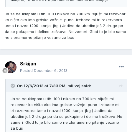
Ja se neuklapam u tih 100 l nikako na 700 km sljušti mi rezevoar
ko ništa ako ima grdske vožnje puno trebace mi tri rezervoara
tamo i nazad (200 konja jbg ) Jedino da ubedim još 2 druga pa
da se pokupimo i delimo troškove .Ne zameri Glod to je bilo samo
ne zlonamerno pitanje vezano za bus
Srkijan
Posted
December 6, 2013
On 12/6/2013 at 7:33 PM, milivoj said:
Ja se neuklapam u tih 100 l nikako na 700 km sljušti mi
rezevoar ko ništa ako ima grdske vožnje puno trebace mi
tri rezervoara tamo i nazad (200 konja jbg ) Jedino da
ubedim još 2 druga pa da se pokupimo i delimo troškove .Ne
zameri Glod to je bilo samo ne zlonamerno pitanje vezano
za bus