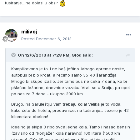
tusiranje....ne dolazi u obzir
milivoj
Posted
December 6, 2013
On 12/6/2013 at 7:28 PM, Glod said:
Komplikovano je to. I ne baš jeftino. Mnogo opreme nosite,
autobus bi bio krcat, a recimo samo 35-40 šarandžija.
Mnogo bi skupo izašlo. Jer tamo bus ne ceka 7 dana, ko bi
pšlaćao ležarine, dnevnice vozaču. Vrati se u Srbiju, pa opet
po nas za 7 dana - ukupno 3000 km.
Drugo, na Saruleštiju vam trebaju kola! Velika je to voda,
kako ćete do hotela, prodavnice, na tuširanje... Jezero je 42
kilometara obalom!
Idealno je ekipa 3 ribolovca jedna kola. Tamo i nazad benzin
(zavisno od "konjaže" kola naravno) 100 litara (1500 km
ukupno). OKo 50 evra po ribolovcu. Bus bi bio skuplji!