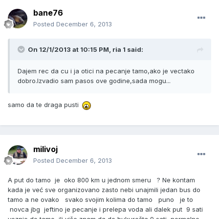
bane76
Posted
December 6, 2013
On 12/1/2013 at 10:15 PM, ria 1 said:
Dajem rec da cu i ja otici na pecanje tamo,ako je vectako
dobro.Izvadio sam pasos ove godine,sada mogu...
samo da te draga pusti
milivoj
Posted
December 6, 2013
A put do tamo je oko 800 km u jednom smeru ? Ne kontam
kada je već sve organizovano zasto nebi unajmili jedan bus do
tamo a ne ovako svako svojim kolima do tamo puno je to
novca jbg jeftino je pecanje i prelepa voda ali dalek put 9 sati