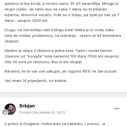
autobus bi bio krcat, a recimo samo 35-40 šarandžija. Mnogo bi
skupo izašlo. Jer tamo bus ne ceka 7 dana, ko bi pšlaćao
ležarine, dnevnice vozaču. Vrati se u Srbiju, pa opet po nas za 7
dana - ukupno 3000 km.
Drugo, na Saruleštiju vam trebaju kola! Velika je to voda, kako
ćete do hotela, prodavnice, na tuširanje... Jezero je 42 kilometara
obalom!
Idealno je ekipa 3 ribolovca jedna kola. Tamo i nazad benzin
(zavisno od "konjaže" kola naravno) 100 litara (1500 km ukupno).
OKo 50 evra po ribolovcu. Bus bi bio skuplji!
Naravno, ko bi vas sve sakupio, jer sigurno 80% ne želi busom.
Već imam 14 prijavljenih, svi kolima.
Srkijan
Posted
December 6, 2013
U pravu si Dragane....treba auto za nabavku...i prevoz....a