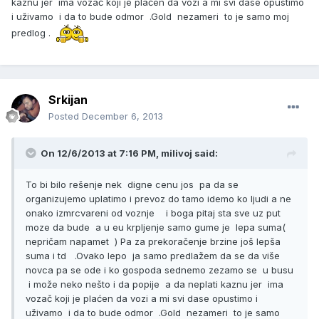
kaznu jer ima vozač koji je plaćen da vozi a mi svi dase opustimo
i uživamo i da to bude odmor .Gold nezameri to je samo moj
predlog .
Srkijan
Posted
December 6, 2013
On 12/6/2013 at 7:16 PM, milivoj said:
To bi bilo rešenje nek digne cenu jos pa da se
organizujemo uplatimo i prevoz do tamo idemo ko ljudi a ne
onako izmrcvareni od voznje i boga pitaj sta sve uz put
moze da bude a u eu krpljenje samo gume je lepa suma(
nepričam napamet ) Pa za prekoračenje brzine još lepša
suma i td .Ovako lepo ja samo predlažem da se da više
novca pa se ode i ko gospoda sednemo zezamo se u busu
i može neko nešto i da popije a da neplati kaznu jer ima
vozač koji je plaćen da vozi a mi svi dase opustimo i
uživamo i da to bude odmor .Gold nezameri to je samo