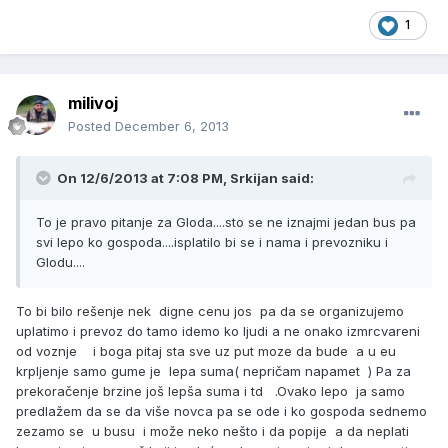
1
milivoj
Posted
December 6, 2013
On 12/6/2013 at 7:08 PM, Srkijan said:
To je pravo pitanje za Gloda....sto se ne iznajmi jedan bus pa
svi lepo ko gospoda....isplatilo bi se i nama i prevozniku i
Glodu....
To bi bilo rešenje nek digne cenu jos pa da se organizujemo
uplatimo i prevoz do tamo idemo ko ljudi a ne onako izmrcvareni
od voznje i boga pitaj sta sve uz put moze da bude a u eu
krpljenje samo gume je lepa suma( nepričam napamet ) Pa za
prekoračenje brzine još lepša suma i td .Ovako lepo ja samo
predlažem da se da više novca pa se ode i ko gospoda sednemo
zezamo se u busu i može neko nešto i da popije a da neplati