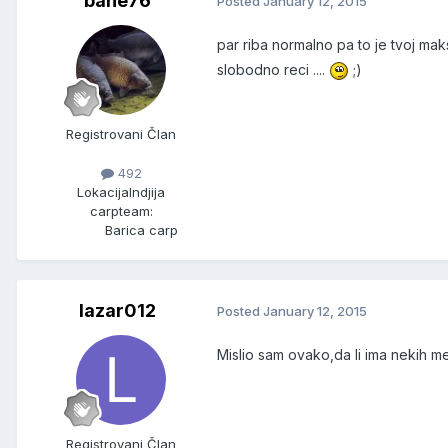
bane76
Posted
January 12, 2015
par riba normalno pa to je tvoj m
slobodno reci ....
;)
Registrovani Član
492
Lokacija
Indjija
carpteam:
Barica carp
lazar012
Posted
January 12, 2015
Mislio sam ovako,da li ima nekih me
Registrovani Član