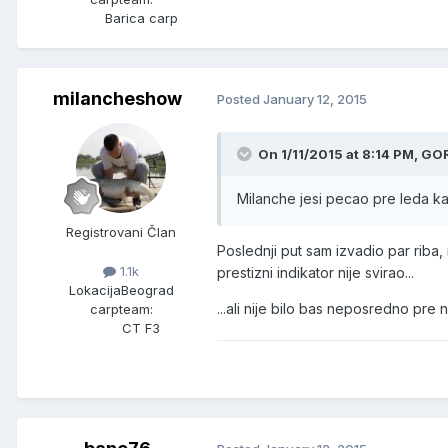
Barica carp
milancheshow
Posted
January 12, 2015
On 1/11/2015 at 8:14 PM, GO
Milanche jesi pecao pre leda ka
Registrovani Član
Poslednji put sam izvadio par riba, m
1.1k
prestizni indikator nije svirao...
Lokacija
Beograd
...ali nije bilo bas neposredno pre 
carpteam:
CT F3