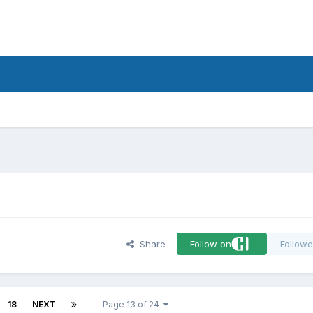
d
Share
Follow on
Followe
18
NEXT
Page 13 of 24