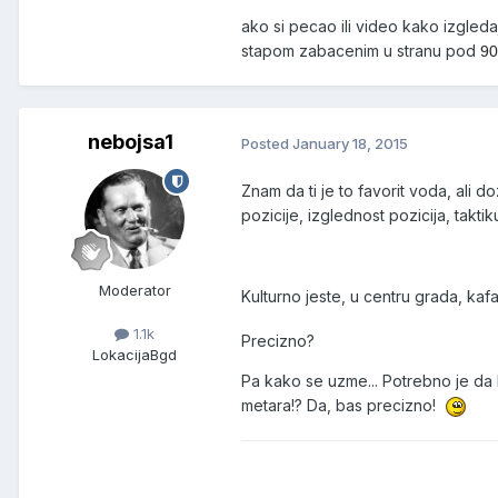
ako si pecao ili video kako izgledaj
stapom zabacenim u stranu pod
9
nebojsa1
Posted
January 18, 2015
Znam da ti je to favorit voda, ali d
pozicije, izglednost pozicija, taktiku
Moderator
Kulturno jeste, u centru grada, kaf
1.1k
Precizno?
Lokacija
Bgd
Pa kako se uzme... Potrebno je da b
metara!? Da, bas precizno!