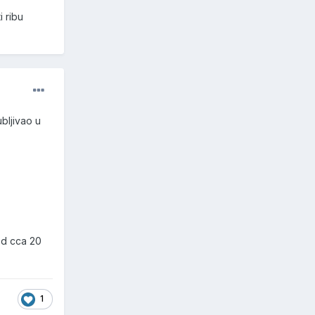
i ribu
ubljivao u
od cca 20
1