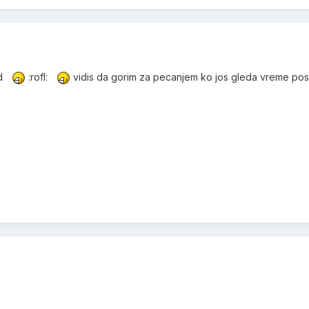
ed
:rofl:
vidis da gorim za pecanjem ko jos gleda vreme po