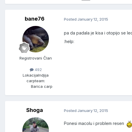
bane76
Posted
January 12, 2015
pa da padala je kisa i otopijo se l
:help:
Registrovani Član
492
Lokacija
Indjija
carpteam:
Barica carp
Shoga
Posted
January 12, 2015
Ponesi macolu i problem resen