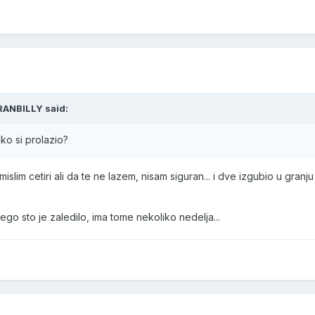
RANBILLY said:
ko si prolazio?
islim cetiri ali da te ne lazem, nisam siguran... i dve izgubio u granju 
nego sto je zaledilo, ima tome nekoliko nedelja...