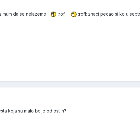
aksimum da se nelazemo
:rofl:
:rofl: znaci pecao si ko u sep
sta koja su malo bolje od ostlih?