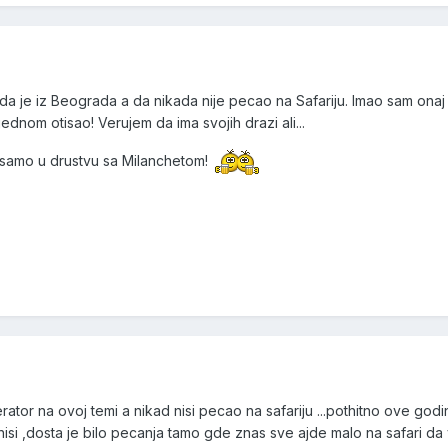
da je iz Beograda a da nikada nije pecao na Safariju. Imao sam ona
ednom otisao! Verujem da ima svojih drazi ali...
i samo u drustvu sa Milanchetom!
erator na ovoj temi a nikad nisi pecao na safariju ...pothitno ove godi
i ,dosta je bilo pecanja tamo gde znas sve ajde malo na safari da v