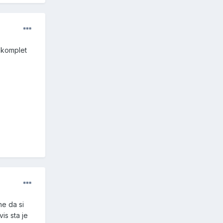
j komplet
ne da si
is sta je