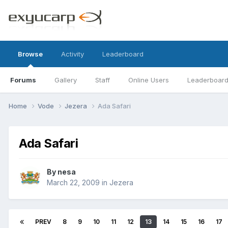
Browse
Activity
Leaderboard
Forums
Gallery
Staff
Online Users
Leaderboar
Home
Vode
Jezera
Ada Safari
Ada Safari
By
nesa
March 22, 2009
in
Jezera
PREV
8
9
10
11
12
13
14
15
16
17