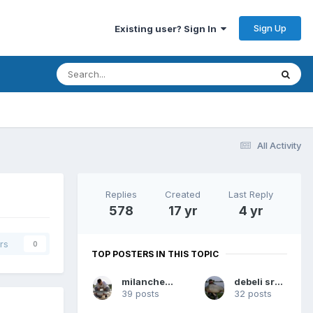
Sign Up
Existing user? Sign In
All Activity
Replies
Created
Last Reply
578
17 yr
4 yr
rs
0
TOP POSTERS IN THIS TOPIC
milancheshow
debeli sremac
39 posts
32 posts