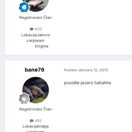
Registrovani Član
830
Lokacija
Jakovo
carpteam:
Enigma
bane76
Posted
January 12, 2015
posolite jezero hahahha
Registrovani Član
492
Lokacija
Indjija
carpteam: