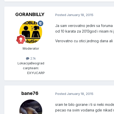
GORANBILLY
Posted
January 18, 2015
Ja sam verovatno jedini sa foruma 
od 10 karata za 2013god i nisam ni j
Verovatno cu otici jednog dana al
Moderator
2.1k
Lokacija
Beograd
carpteam:
EXYUCARP
bane76
Posted
January 18, 2015
sram te bilo gorane i ti si neki mod
pecao na svim vodama gde nikad nis