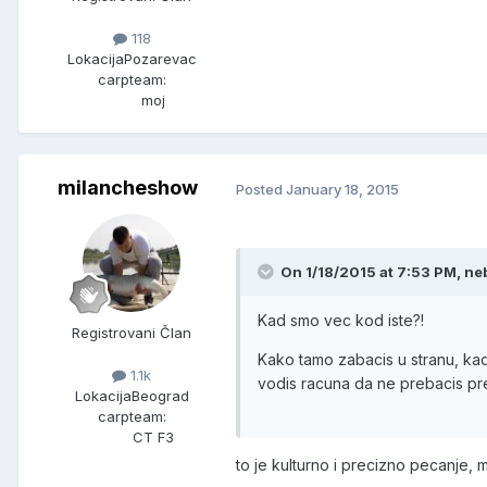
118
Lokacija
Pozarevac
carpteam:
moj
milancheshow
Posted
January 18, 2015
On 1/18/2015 at 7:53 PM, neb
Kad smo vec kod iste?!
Registrovani Član
Kako tamo zabacis u stranu, kad
1.1k
vodis racuna da ne prebacis p
Lokacija
Beograd
carpteam:
CT F3
to je kulturno i precizno pecanje,