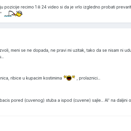
u pozicije recimo 1 ili 24 video si da je vrlo izgledno probati prevarit
0°
ozvoli, meni se ne dopada, ne pravi mi uzitak, tako da se nisam ni ud
...
anica, ribice u kupacim kostimima
, prolaznici...
acis pored (cuvenog) stuba a ispod (cuvene) sajle... Al' na daljini 