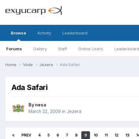
Browse
Activity
Leaderboard
Forums
Gallery
Staff
Online Users
Leaderboar
Home
Vode
Jezera
Ada Safari
Ada Safari
By
nesa
March 22, 2009
in
Jezera
PREV
4
5
6
7
8
9
10
11
12
13
1