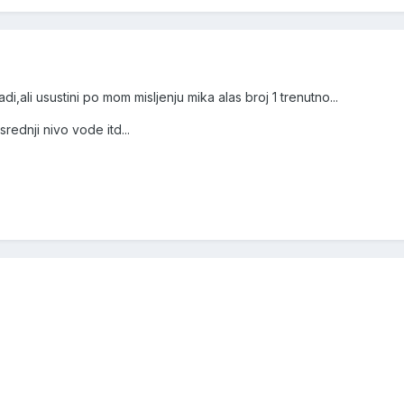
di,ali usustini po mom misljenju mika alas broj 1 trenutno...
rednji nivo vode itd...