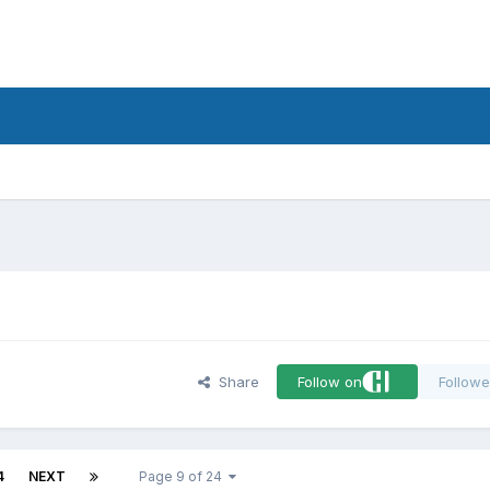
d
Share
Follow on
Followe
4
NEXT
Page 9 of 24