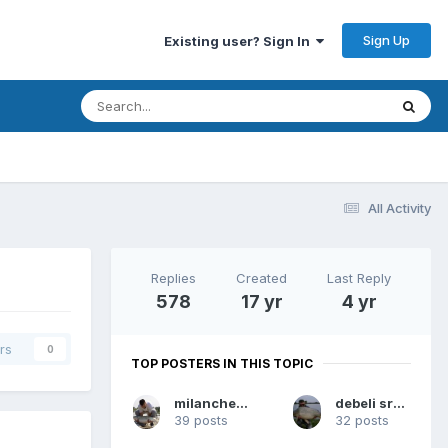
Sign Up
Existing user? Sign In
All Activity
Replies
Created
Last Reply
578
17 yr
4 yr
rs
0
TOP POSTERS IN THIS TOPIC
milancheshow
debeli sremac
39 posts
32 posts