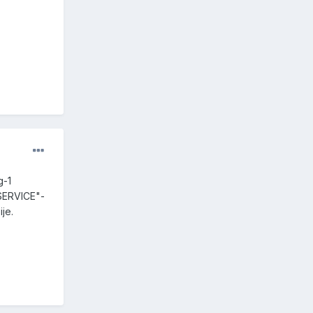
g-1
 SERVICE"-
je.