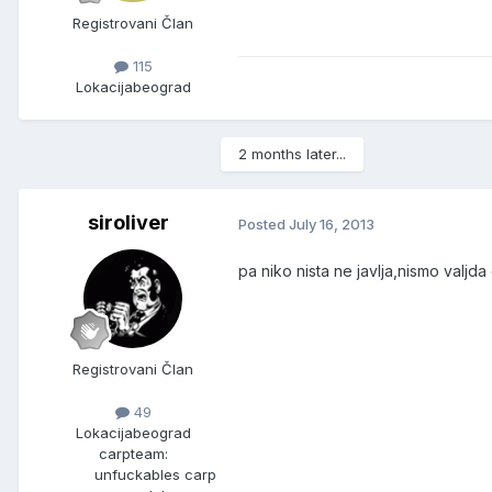
Registrovani Član
115
Lokacija
beograd
2 months later...
siroliver
Posted
July 16, 2013
pa niko nista ne javlja,nismo valjd
Registrovani Član
49
Lokacija
beograd
carpteam:
unfuckables carp