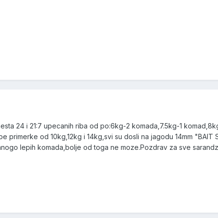
 mesta 24 i 21:7 upecanih riba od po:6kg-2 komada,7.5kg-1 komad,8k
e primerke od 10kg,12kg i 14kg,svi su dosli na jagodu 14mm "BAIT
mnogo lepih komada,bolje od toga ne moze.Pozdrav za sve sarandzi