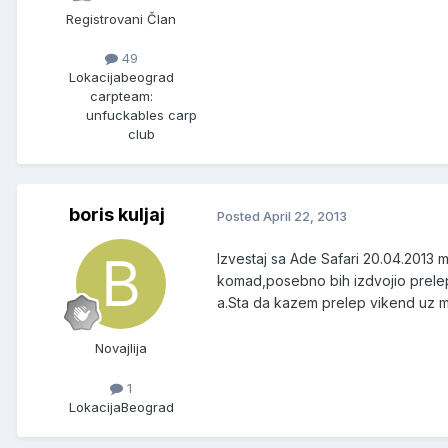
Registrovani Član
49
Lokacija
beograd
carpteam:
unfuckables carp
club
boris kuljaj
Posted
April 22, 2013
Izvestaj sa Ade Safari 20.04.2013
komad,posebno bih izdvojio prelep
a.Sta da kazem prelep vikend uz 
Novajlija
1
Lokacija
Beograd