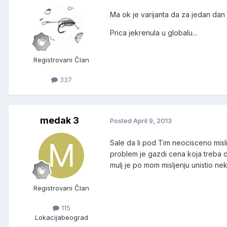
Ma ok je varijanta da za jedan dan
Prica jekrenula u globalu...
Registrovani Član
337
medak 3
Posted
April 9, 2013
Sale da li pod Tim neocisceno mis
problem je gazdi cena koja treba d
mulj je po mom misljenju unistio nek
Registrovani Član
115
Lokacija
beograd