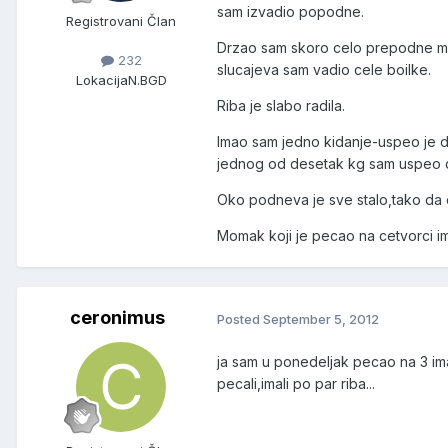
sam izvadio popodne.
Registrovani Član
Drzao sam skoro celo prepodne mons
232
slucajeva sam vadio cele boilke.
Lokacija
N.BGD
Riba je slabo radila.
Imao sam jedno kidanje-uspeo je d
jednog od desetak kg sam uspeo 
Oko podneva je sve stalo,tako da 
Momak koji je pecao na cetvorci i
ceronimus
Posted
September 5, 2012
ja sam u ponedeljak pecao na 3 imao 
pecali,imali po par riba...