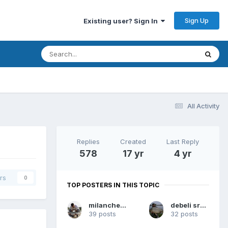
Sign Up
Existing user? Sign In
All Activity
Replies
Created
Last Reply
578
17 yr
4 yr
rs
0
TOP POSTERS IN THIS TOPIC
milancheshow
debeli sremac
39 posts
32 posts