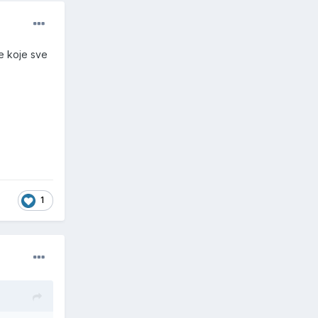
e koje sve
1