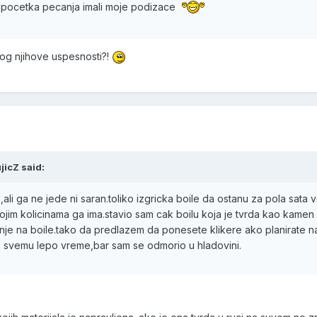
od pocetka pecanja imali moje podizace
log njihove uspesnosti?!
jicZ said:
li ga ne jede ni saran.toliko izgricka boile da ostanu za pola sata v
ojim kolicinama ga ima.stavio sam cak boilu koja je tvrda kao kamen a
e na boile.tako da predlazem da ponesete klikere ako planirate n
u svemu lepo vreme,bar sam se odmorio u hladovini.