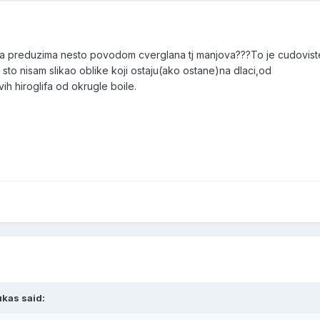
zera preduzima nesto povodom cverglana tj manjova???To je cudovist
 sto nisam slikao oblike koji ostaju(ako ostane)na dlaci,od
h hiroglifa od okrugle boile.
kas said: