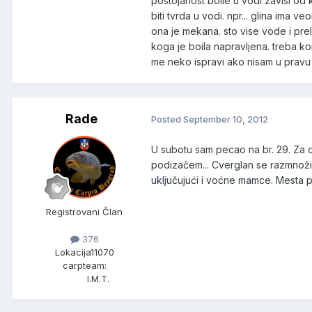
postojanost boile u vodi zavisi od 
biti tvrda u vodi. npr... glina ima
ona je mekana. sto vise vode i prel
koga je boila napravljena. treba kor
me neko ispravi ako nisam u prav
Rade
Posted
September 10, 2012
U subotu sam pecao na br. 29. Za 
podizačem... Cverglan se razmnožio
uključujući i voćne mamce. Mesta pr
Registrovani Član
376
Lokacija
11070
carpteam:
I.M.T.