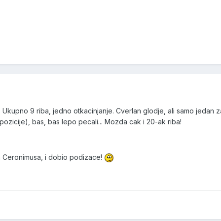
 i 5. Ukupno 9 riba, jedno otkacinjanje. Cverlan glodje, ali samo jedan 
zicije), bas, bas lepo pecali... Mozda cak i 20-ak riba!
am Ceronimusa, i dobio podizace!