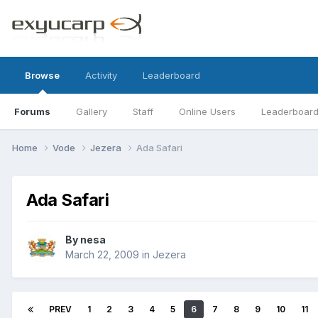
Browse
Activity
Leaderboard
Forums
Gallery
Staff
Online Users
Leaderboar
Home
Vode
Jezera
Ada Safari
Ada Safari
By
nesa
March 22, 2009
in
Jezera
PREV
1
2
3
4
5
6
7
8
9
10
11