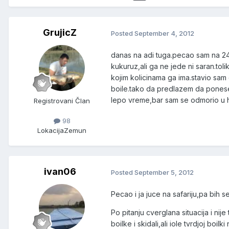
GrujicZ
Posted
September 4, 2012
danas na adi tuga.pecao sam na 24
kukuruz,ali ga ne jede ni saran.toli
kojim kolicinama ga ima.stavio sam
boile.tako da predlazem da ponese
lepo vreme,bar sam se odmorio u h
Registrovani Član
98
Lokacija
Zemun
ivan06
Posted
September 5, 2012
Pecao i ja juce na safariju,pa bih
Po pitanju cverglana situacija i ni
boilke i skidali,ali iole tvrdjoj boi