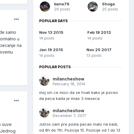
bane76
Shoga
26 posts
25 posts
POPULAR DAYS
ede samo
Nov 13 2015
Feb 18 2013
14 posts
14 posts
 normalno u
 pecanje na
Jan 19 2015
Nov 25 2017
u svemu
14 posts
13 posts
POPULAR POSTS
milancheshow
February 18, 2014
moj sin ce moci da se hvali kako je poceo
da peca kada je imao 3 meseca
milancheshow
December 7, 2017
Jutros sam pre posla pecao malo na kadi,
no suve
od 8h do 11h. Pozicija 15. Pozicije od 1 do 13
me.Jednog