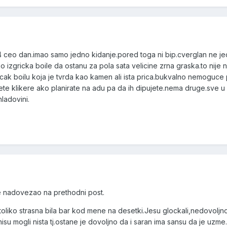
 ceo dan.imao samo jedno kidanje.pored toga ni bip.cverglan ne j
ko izgricka boile da ostanu za pola sata velicine zrna graska.to nije
 cak boilu koja je tvrda kao kamen ali ista prica.bukvalno nemoguce
te klikere ako planirate na adu pa da ih dipujete.nema druge.sve 
ladovini.
 se nadovezao na prethodni post.
je toliko strasna bila bar kod mene na desetki.Jesu glockali,nedovolj
lki nisu mogli nista tj.ostane je dovoljno da i saran ima sansu da je uz