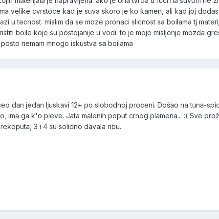
kojih materijala je napravljena. ako je ona tvrda u ruci na suvom ne 
 veoma velike cvrstoce kad je suva skoro je ko kamen, ali kad joj dod
azi u tecnost. mislim da se moze pronaci slicnost sa boilama tj mater
istiti boile koje su postojanije u vodi. to je moje misljenje mozda gr
u posto nemam mnogo iskustva sa boilama
ceo dan jedan ljuskavi 12+ po slobodnoj proceni. Došao na tuna-spi
, ima ga k'o pleve. Jata malenih poput crnog plamena... :( Sve pro
ekoputa, 3 i 4 su solidno davala ribu.