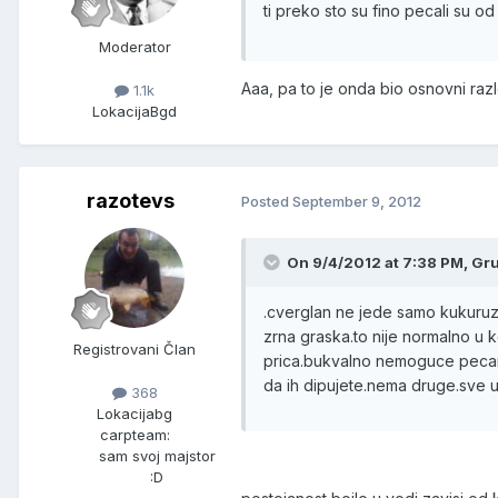
ti preko sto su fino pecali su 
Moderator
Aaa, pa to je onda bio osnovni raz
1.1k
Lokacija
Bgd
razotevs
Posted
September 9, 2012
On 9/4/2012 at 7:38 PM, Gru
.cverglan ne jede samo kukuruz,a
zrna graska.to nije normalno u k
Registrovani Član
prica.bukvalno nemoguce pecanj
da ih dipujete.nema druge.sve 
368
Lokacija
bg
carpteam:
sam svoj majstor
:D