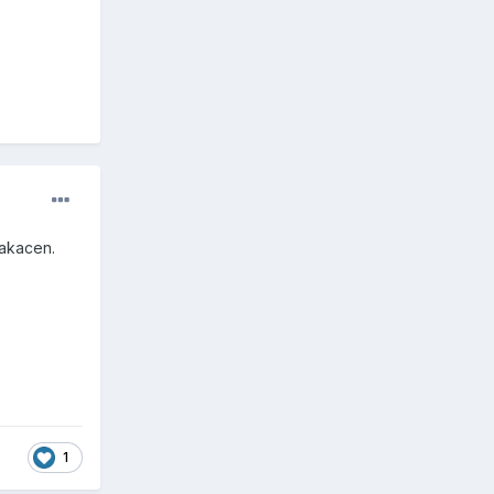
zakacen.
1