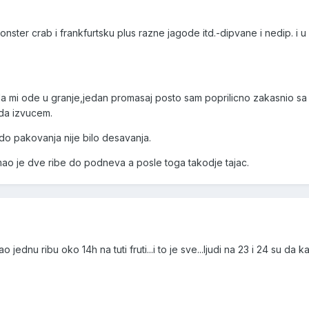
ter crab i frankfurtsku plus razne jagode itd.-dipvane i nedip. i u
a mi ode u granje,jedan promasaj posto sam poprilicno zakasnio sa 
da izvucem.
do pakovanja nije bilo desavanja.
mao je dve ribe do podneva a posle toga takodje tajac.
jednu ribu oko 14h na tuti fruti...i to je sve...ljudi na 23 i 24 su da 