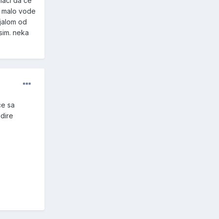
znaci da ce
as malo vode
ijalom od
esim. neka
ce sa
ždire