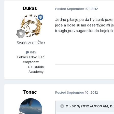
Dukas
Posted
September 10, 2012
Jedno pitanje,pa da li vlasnik je
jede a boile su mu desert!Zao mi je
trougla,pravougaonika do kojekakvi
Registrovani Član
645
Lokacija
Novi Sad
carpteam:
CT Dukas
Academy
Tonac
Posted
September 10, 2012
On 9/10/2012 at 9:03 AM, Du