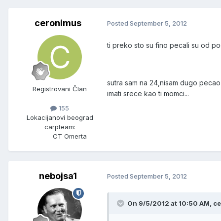
ceronimus
Posted
September 5, 2012
ti preko sto su fino pecali su od 
sutra sam na 24,nisam dugo pecao 
Registrovani Član
imati srece kao ti momci...
155
Lokacija
novi beograd
carpteam:
CT Omerta
nebojsa1
Posted
September 5, 2012
On 9/5/2012 at 10:50 AM, c