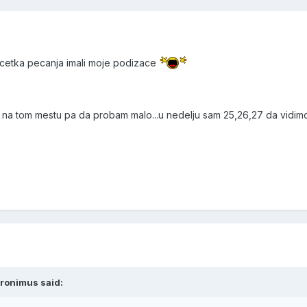
pocetka pecanja imali moje podizace
na tom mestu pa da probam malo...u nedelju sam 25,26,27 da vidimo
eronimus said: