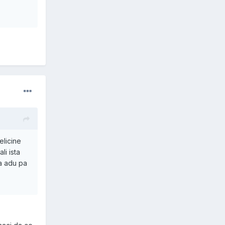
elicine
li ista
a adu pa