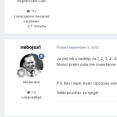
Registrovani Član
155
Lokacija
novi beograd
carpteam:
CT Omerta
nebojsa1
Posted
September 5, 2012
Ja (mi) bili u nedelju na 1, 2, 3, 4
Momci preko puta (ne znam tacne po
Moderator
P.S. Bilo i lepih stvari. Upoznao s
1.1k
Veliki pozdrav za njega!
Lokacija
Bgd