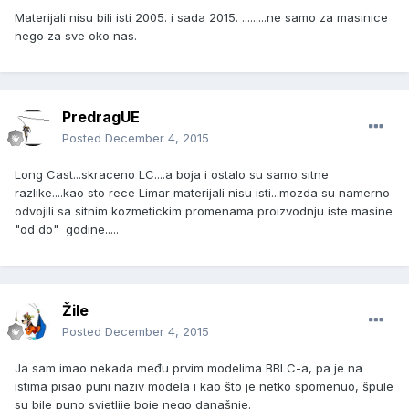
Materijali nisu bili isti 2005. i sada 2015. .........ne samo za masinice
nego za sve oko nas.
PredragUE
Posted
December 4, 2015
Long Cast...skraceno LC....a boja i ostalo su samo sitne
razlike....kao sto rece Limar materijali nisu isti...mozda su namerno
odvojili sa sitnim kozmetickim promenama proizvodnju iste masine
"od do" godine.....
Žile
Posted
December 4, 2015
Ja sam imao nekada među prvim modelima BBLC-a, pa je na
istima pisao puni naziv modela i kao što je netko spomenuo, špule
su bile puno svjetlije boje nego današnje.