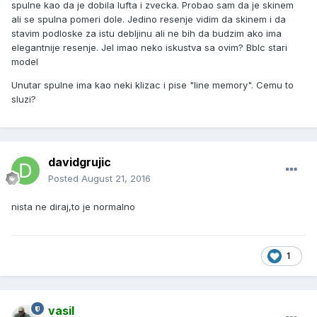
spulne kao da je dobila lufta i zvecka. Probao sam da je skinem
ali se spulna pomeri dole. Jedino resenje vidim da skinem i da
stavim podloske za istu debljinu ali ne bih da budzim ako ima
elegantnije resenje. Jel imao neko iskustva sa ovim? Bblc stari
model
Unutar spulne ima kao neki klizac i pise "line memory". Cemu to
sluzi?
davidgrujic
Posted
August 21, 2016
nista ne diraj,to je normalno
1
vasil