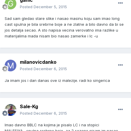
ganic
Posted
December 5, 2015
Sad sam gledao stare slike i nasao masinu koju sam imao long
cast spulna je bila srebrne boje a ne zlatne a bilo davno da bi se
jos detalja secao. A sto napisa vecina verovatno ima razlike u
materijalima mada nisam bio nasao zamerke i lc -u
milanovicdanko
Posted
December 6, 2015
Ja imam jos i dan danas ove iz malezije. radi ko singerica
Sale-Kg
Posted
December 6, 2015
Imao davno BBLC na kojima je pisalo LC i na stopici
MALESIYA....spulna srebrne boje...za 2 sezone nisam im nasao