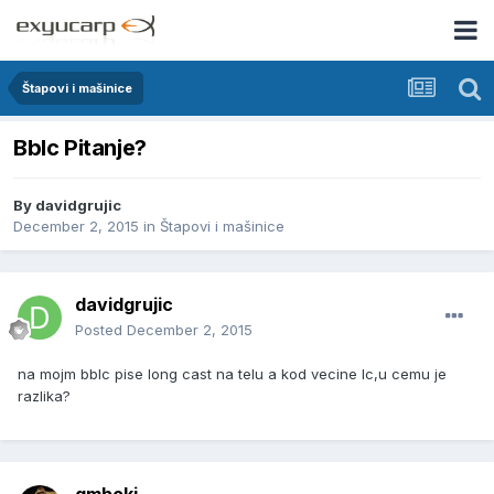
Štapovi i mašinice
Bblc Pitanje?
By
davidgrujic
December 2, 2015
in
Štapovi i mašinice
davidgrujic
Posted
December 2, 2015
na mojm bblc pise long cast na telu a kod vecine lc,u cemu je
razlika?