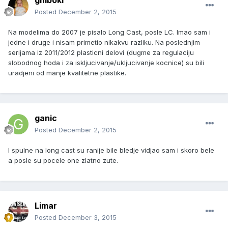
gmboki
Posted
December 2, 2015
Na modelima do 2007 je pisalo Long Cast, posle LC. Imao sam i
jedne i druge i nisam primetio nikakvu razliku. Na poslednjim
serijama iz 2011/2012 plasticni delovi (dugme za regulaciju
slobodnog hoda i za iskljucivanje/ukljucivanje kocnice) su bili
uradjeni od manje kvalitetne plastike.
ganic
Posted
December 2, 2015
I spulne na long cast su ranije bile bledje vidjao sam i skoro bele
a posle su pocele one zlatno zute.
Limar
Posted
December 3, 2015