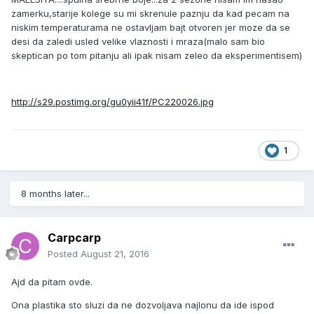
zamerku,starije kolege su mi skrenule paznju da kad pecam na
niskim temperaturama ne ostavljam bajt otvoren jer moze da se
desi da zaledi usled velike vlaznosti i mraza(malo sam bio
skeptican po tom pitanju ali ipak nisam zeleo da eksperimentisem)
http://s29.postimg.org/gu0yii41f/PC220026.jpg
1
8 months later...
Carpcarp
Posted
August 21, 2016
Ajd da pitam ovde.
Ona plastika sto sluzi da ne dozvoljava najlonu da ide ispod