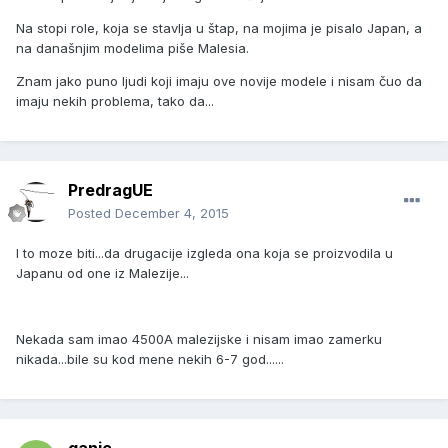
Na stopi role, koja se stavlja u štap, na mojima je pisalo Japan, a
na današnjim modelima piše Malesia.
Znam jako puno ljudi koji imaju ove novije modele i nisam čuo da
imaju nekih problema, tako da...
PredragUE
Posted
December 4, 2015
I to moze biti...da drugacije izgleda ona koja se proizvodila u
Japanu od one iz Malezije...
Nekada sam imao 4500A malezijske i nisam imao zamerku
nikada...bile su kod mene nekih 6-7 god......