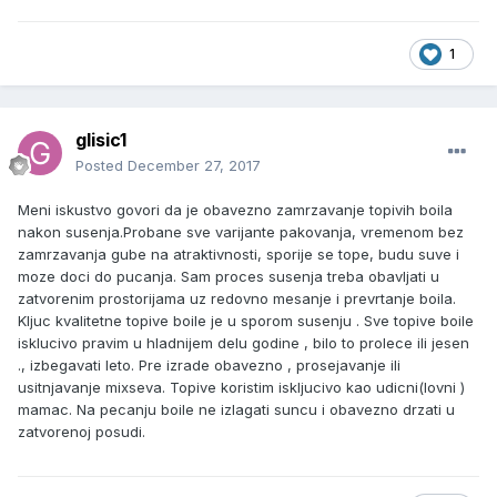
1
glisic1
Posted
December 27, 2017
Meni iskustvo govori da je obavezno zamrzavanje topivih boila
nakon susenja.Probane sve varijante pakovanja, vremenom bez
zamrzavanja gube na atraktivnosti, sporije se tope, budu suve i
moze doci do pucanja. Sam proces susenja treba obavljati u
zatvorenim prostorijama uz redovno mesanje i prevrtanje boila.
Kljuc kvalitetne topive boile je u sporom susenju . Sve topive boile
isklucivo pravim u hladnijem delu godine , bilo to prolece ili jesen
., izbegavati leto. Pre izrade obavezno , prosejavanje ili
usitnjavanje mixseva. Topive koristim iskljucivo kao udicni(lovni )
mamac. Na pecanju boile ne izlagati suncu i obavezno drzati u
zatvorenoj posudi.