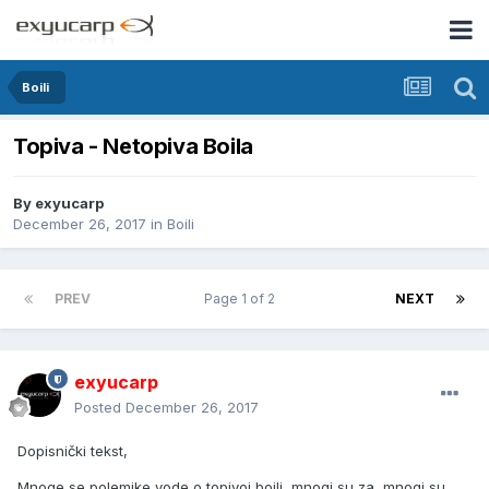
Boili
Topiva - Netopiva Boila
By
exyucarp
December 26, 2017
in
Boili
PREV
Page 1 of 2
NEXT
exyucarp
Posted
December 26, 2017
Dopisnički tekst,
Mnoge se polemike vode o topivoj boili, mnogi su za, mnogi su