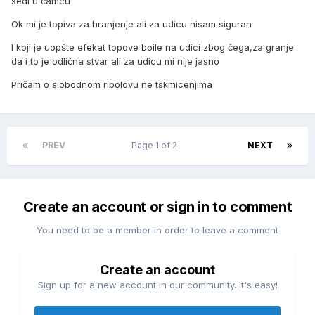
sedi u čamcu
Ok mi je topiva za hranjenje ali za udicu nisam siguran
I koji je uopšte efekat topove boile na udici zbog čega,za granje
da i to je odlična stvar ali za udicu mi nije jasno
Pričam o slobodnom ribolovu ne tskmicenjima
PREV
Page 1 of 2
NEXT
Create an account or sign in to comment
You need to be a member in order to leave a comment
Create an account
Sign up for a new account in our community. It's easy!