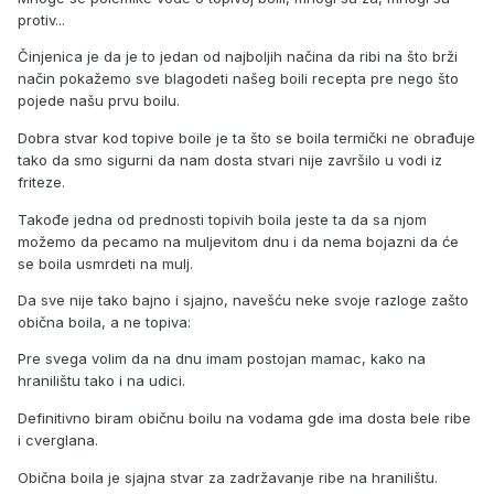
protiv...
Činjenica je da je to jedan od najboljih načina da ribi na što brži
način pokažemo sve blagodeti našeg boili recepta pre nego što
pojede našu prvu boilu.
Dobra stvar kod topive boile je ta što se boila termički ne obrađuje
tako da smo sigurni da nam dosta stvari nije završilo u vodi iz
friteze.
Takođe jedna od prednosti topivih boila jeste ta da sa njom
možemo da pecamo na muljevitom dnu i da nema bojazni da će
se boila usmrdeti na mulj.
Da sve nije tako bajno i sjajno, navešću neke svoje razloge zašto
obična boila, a ne topiva:
Pre svega volim da na dnu imam postojan mamac, kako na
hranilištu tako i na udici.
Definitivno biram običnu boilu na vodama gde ima dosta bele ribe
i cverglana.
Obična boila je sjajna stvar za zadržavanje ribe na hranilištu.