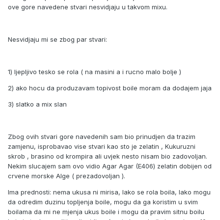
ove gore navedene stvari nesvidjaju u takvom mixu.
Nesvidjaju mi se zbog par stvari:
1) ljepljivo tesko se rola ( na masini a i rucno malo bolje )
2) ako hocu da produzavam topivost boile moram da dodajem jaja
3) slatko a mix slan
Zbog ovih stvari gore navedenih sam bio prinudjen da trazim
zamjenu, isprobavao vise stvari kao sto je zelatin , Kukuruzni
skrob , brasino od krompira ali uvjek nesto nisam bio zadovoljan.
Nekim slucajem sam ovo vidio Agar Agar (E406) zelatin dobijen od
crvene morske Alge ( prezadovoljan ).
Ima prednosti: nema ukusa ni mirisa, lako se rola boila, lako mogu
da odredim duzinu topljenja boile, mogu da ga koristim u svim
boilama da mi ne mjenja ukus boile i mogu da pravim sitnu boilu