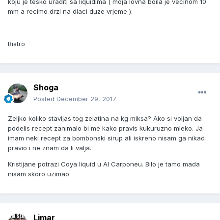
koju je tesko uraditi sa liquidima ( moja lovna boila je vecinom 10
mm a recimo drzi na dlaci duze vrjeme ).
Bistro
Shoga
Posted
December 29, 2017
Zeljko koliko stavljas tog zelatina na kg miksa? Ako si voljan da
podelis recept zanimalo bi me kako pravis kukuruzno mleko. Ja
imam neki recept za bombonski sirup ali iskreno nisam ga nikad
pravio i ne znam da li valja.
Kristijane potrazi Coya liquid u Al Carponeu. Bilo je tamo mada
nisam skoro uzimao
Limar