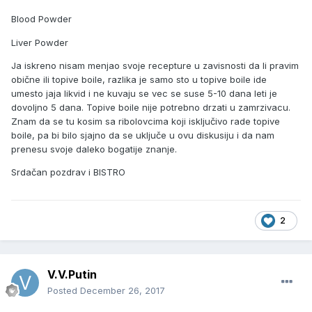
Blood Powder
Liver Powder
Ja iskreno nisam menjao svoje recepture u zavisnosti da li pravim
obične ili topive boile, razlika je samo sto u topive boile ide
umesto jaja likvid i ne kuvaju se vec se suse 5-10 dana leti je
dovoljno 5 dana. Topive boile nije potrebno drzati u zamrzivacu.
Znam da se tu kosim sa ribolovcima koji isključivo rade topive
boile, pa bi bilo sjajno da se uključe u ovu diskusiju i da nam
prenesu svoje daleko bogatije znanje.
Srdačan pozdrav i BISTRO
2
V.V.Putin
Posted
December 26, 2017