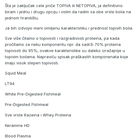
Šta je zaključak cele priče TOPIVA ili NETOPIVA, ja definitivno
biram i jednu i drugu opciju i volim da radim sa obe vrste boila na
jednom hranilištu.
Ja bih izdvojio meni omiljenu karakteristiku i prednost topivih boila.
Sve više čitamo o topivosti i razgradivosti proteina, pa kada
pročitamo za neku komponentu npr. da sadrži 70% proteina
topivosti do 95%, ovakve karakteristike su daleko izražajnije u
topivim boilama. Napraviću spisak praškastih komponenata koje
imaju visok stepen topivosti.
Squid Meal
LT94
White Pre-Digested Fishmeal
Pre-Digested FIshmeal
Sve vrste Kazeina i Whey Proteina
Keramine HD
Blood Plasma