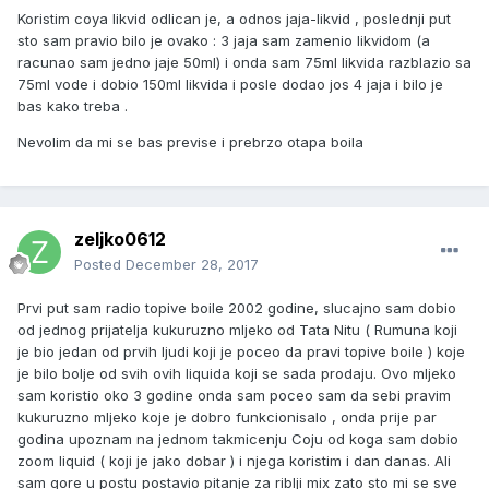
Koristim coya likvid odlican je, a odnos jaja-likvid , poslednji put
sto sam pravio bilo je ovako : 3 jaja sam zamenio likvidom (a
racunao sam jedno jaje 50ml) i onda sam 75ml likvida razblazio sa
75ml vode i dobio 150ml likvida i posle dodao jos 4 jaja i bilo je
bas kako treba .
Nevolim da mi se bas previse i prebrzo otapa boila
zeljko0612
Posted
December 28, 2017
Prvi put sam radio topive boile 2002 godine, slucajno sam dobio
od jednog prijatelja kukuruzno mljeko od Tata Nitu ( Rumuna koji
je bio jedan od prvih ljudi koji je poceo da pravi topive boile ) koje
je bilo bolje od svih ovih liquida koji se sada prodaju. Ovo mljeko
sam koristio oko 3 godine onda sam poceo sam da sebi pravim
kukuruzno mljeko koje je dobro funkcionisalo , onda prije par
godina upoznam na jednom takmicenju Coju od koga sam dobio
zoom liquid ( koji je jako dobar ) i njega koristim i dan danas. Ali
sam gore u postu postavio pitanje za riblji mix zato sto mi se sve