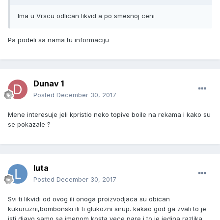
Ima u Vrscu odlican likvid a po smesnoj ceni
Pa podeli sa nama tu informaciju
Dunav 1
Posted
December 30, 2017
Mene interesuje jeli kpristio neko topive boile na rekama i kako su
se pokazale ?
luta
Posted
December 30, 2017
Svi ti likvidi od ovog ili onoga proizvodjaca su obican
kukuruzni,bombonski ili ti glukozni sirup. kakao god ga zvali to je
isti djavo samo sa imenom kosta vece pare i to je jedina razlika.