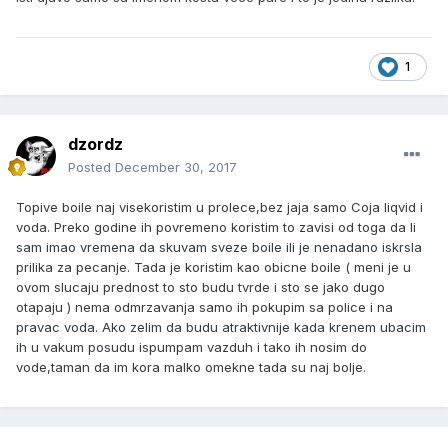
1
dzordz
Posted
December 30, 2017
Topive boile naj visekoristim u prolece,bez jaja samo Coja liqvid i
voda. Preko godine ih povremeno koristim to zavisi od toga da li
sam imao vremena da skuvam sveze boile ili je nenadano iskrsla
prilika za pecanje. Tada je koristim kao obicne boile ( meni je u
ovom slucaju prednost to sto budu tvrde i sto se jako dugo
otapaju ) nema odmrzavanja samo ih pokupim sa police i na
pravac voda. Ako zelim da budu atraktivnije kada krenem ubacim
ih u vakum posudu ispumpam vazduh i tako ih nosim do
vode,taman da im kora malko omekne tada su naj bolje.