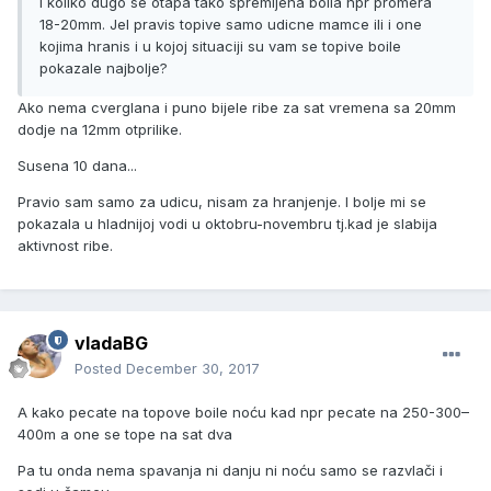
I koliko dugo se otapa tako spremljena boila npr promera
18-20mm. Jel pravis topive samo udicne mamce ili i one
kojima hranis i u kojoj situaciji su vam se topive boile
pokazale najbolje?
Ako nema cverglana i puno bijele ribe za sat vremena sa 20mm
dodje na 12mm otprilike.
Susena 10 dana...
Pravio sam samo za udicu, nisam za hranjenje. I bolje mi se
pokazala u hladnijoj vodi u oktobru-novembru tj.kad je slabija
aktivnost ribe.
vladaBG
Posted
December 30, 2017
A kako pecate na topove boile noću kad npr pecate na 250-300–
400m a one se tope na sat dva
Pa tu onda nema spavanja ni danju ni noću samo se razvlači i