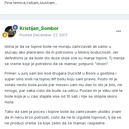
Fina temica,cekam,slusham...
Kristijan_Sombor
Posted
December 27, 2017
Istina je da se topive boile ne moraju zamrzavati ali samo u
slucaju ako planiramo da ih potrosimo u bliskoj buducnosti. Jer
definitivno je da boile sto duze stoje sve su manje topive. Tj menja
se vreme koje je potrebno da se mamac potpuno "otvori".
Primer: u junj sam bio kod drugara DucicM u Bosni u gostima i
super smo lovili na topivu M1 boilu koju sam pravio. Posto mi je
ostalo nesto boila posle par meseci sam mu dao to sto je bilo, ne
mnogo, par saka cisto da bude za udicu. Poslao mi je sliku iste te
boile koja je u casi stajala vise od 10 sati i nije se otopila skoro
nista.
Tako da sam ja poceo i topive boile da zamrzavam ukoliko znam
da ih necu brzo potrositi, cisto da ne bi izgubile topivost, tj da se
ne produzi vreme za koje zelim da se mamac raspadne