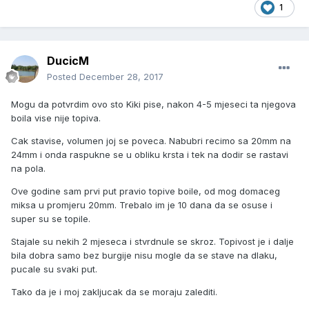
1
DucicM
Posted
December 28, 2017
Mogu da potvrdim ovo sto Kiki pise, nakon 4-5 mjeseci ta njegova
boila vise nije topiva.
Cak stavise, volumen joj se poveca. Nabubri recimo sa 20mm na
24mm i onda raspukne se u obliku krsta i tek na dodir se rastavi
na pola.
Ove godine sam prvi put pravio topive boile, od mog domaceg
miksa u promjeru 20mm. Trebalo im je 10 dana da se osuse i
super su se topile.
Stajale su nekih 2 mjeseca i stvrdnule se skroz. Topivost je i dalje
bila dobra samo bez burgije nisu mogle da se stave na dlaku,
pucale su svaki put.
Tako da je i moj zakljucak da se moraju zalediti.