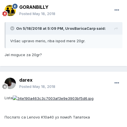
GORANBILLY
Posted
May 18, 2018
On 5/18/2018 at 5:09 PM, UrosBaricaCarp said:
Vršac upravo merio, riba ispod mere 20gr.
Jel moguce za 20gr?
darex
Posted
May 18, 2018
Lista
Послато са Lenovo K10a40 уз помоћ Тапатока