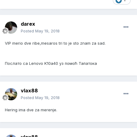
darex
Posted
May 19, 2018
VIP merio dve ribe,mesaros tri to je sto znam za sad.
Послато са Lenovo K10a40 уз помоћ Тапатока
vlax88
Posted
May 19, 2018
Hering ima dve za merenje.