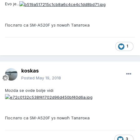
Evo je...
Послато са SM-A520F уз помоћ Тапатока
1
koskas
Posted
May 19, 2018
Mozda se ovde bolje vidi
Послато са SM-A520F уз помоћ Тапатока
3