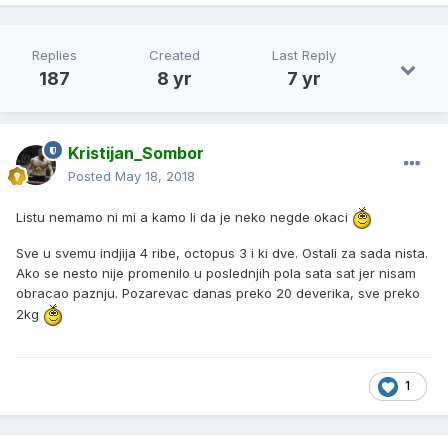
Replies
Created
Last Reply
187
8 yr
7 yr
Kristijan_Sombor
Posted
May 18, 2018
Listu nemamo ni mi a kamo li da je neko negde okaci
Sve u svemu indjija 4 ribe, octopus 3 i ki dve. Ostali za sada nista.
Ako se nesto nije promenilo u poslednjih pola sata sat jer nisam
obracao paznju. Pozarevac danas preko 20 deverika, sve preko
2kg
1