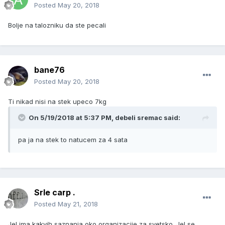
Posted
May 20, 2018
Bolje na talozniku da ste pecali
bane76
Posted
May 20, 2018
Ti nikad nisi na stek upeco 7kg
On 5/19/2018 at 5:37 PM, debeli sremac said:
pa ja na stek to natucem za 4 sata
Srle carp .
Posted
May 21, 2018
Jel ima kakvih saznanja oko organizacije za svetsko. Jel se