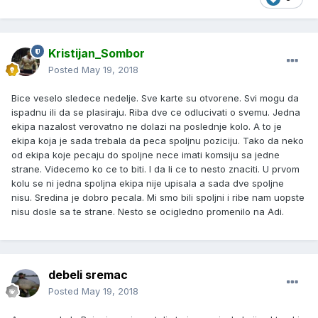
Kristijan_Sombor
Posted
May 19, 2018
Bice veselo sledece nedelje. Sve karte su otvorene. Svi mogu da
ispadnu ili da se plasiraju. Riba dve ce odlucivati o svemu. Jedna
ekipa nazalost verovatno ne dolazi na poslednje kolo. A to je
ekipa koja je sada trebala da peca spoljnu poziciju. Tako da neko
od ekipa koje pecaju do spoljne nece imati komsiju sa jedne
strane. Videcemo ko ce to biti. I da li ce to nesto znaciti. U prvom
kolu se ni jedna spoljna ekipa nije upisala a sada dve spoljne
nisu. Sredina je dobro pecala. Mi smo bili spoljni i ribe nam uopste
nisu dosle sa te strane. Nesto se ocigledno promenilo na Adi.
debeli sremac
Posted
May 19, 2018