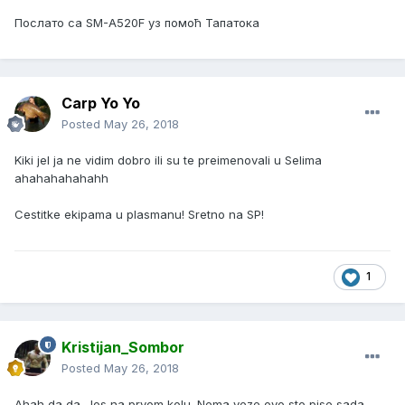
Послато са SM-A520F уз помоћ Тапатока
Carp Yo Yo
Posted
May 26, 2018
Kiki jel ja ne vidim dobro ili su te preimenovali u Selima
ahahahahahahh
Cestitke ekipama u plasmanu! Sretno na SP!
1
Kristijan_Sombor
Posted
May 26, 2018
Ahah da da. Jos na prvom kolu. Nema veze ovo sto pise sada.