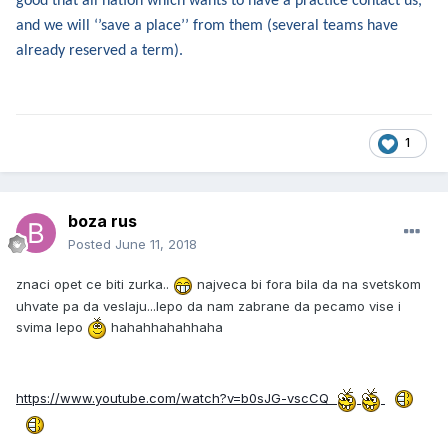
good that all nation which wants to have a practice contact us,
and we will ‘’save a place’’ from them (several teams have
already reserved a term).
1
boza rus
Posted
June 11, 2018
znaci opet ce biti zurka..
najveca bi fora bila da na svetskom
uhvate pa da veslaju...lepo da nam zabrane da pecamo vise i
svima lepo
hahahhahahhaha
https://www.youtube.com/watch?v=b0sJG-vscCQ