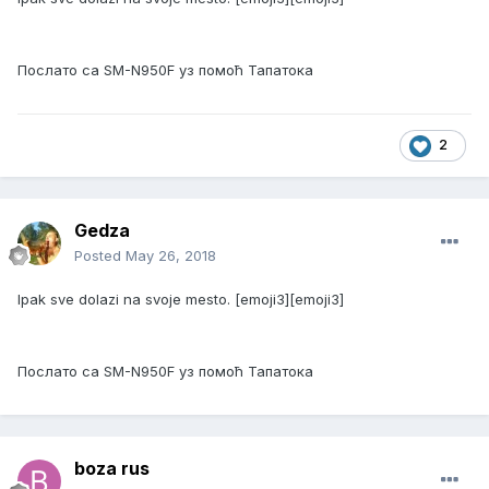
Послато са SM-N950F уз помоћ Тапатока
2
Gedza
Posted
May 26, 2018
Ipak sve dolazi na svoje mesto. [emoji3][emoji3]
Послато са SM-N950F уз помоћ Тапатока
boza rus