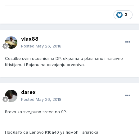
3
vlax88
Posted
May 26, 2018
Cestitke svim ucesnicima DP, ekipama u plasmanu i naravno
Kristijanu i Bojanu na osvajanju prventva.
darex
Posted
May 26, 2018
Bravo za sve,puno srece na SP.
Послато са Lenovo K10a40 уз помоћ Тапатока