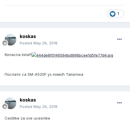
1
koskas
Posted
May 26, 2018
Konacna lista!!!
Послато са SM-A520F уз помоћ Тапатока
koskas
Posted
May 26, 2018
Cestitke za sve ucesnike