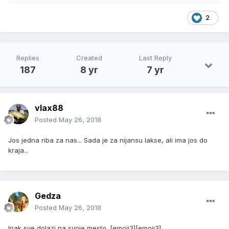
2
Replies
Created
Last Reply
187
8 yr
7 yr
vlax88
Posted
May 26, 2018
Jos jedna riba za nas... Sada je za nijansu lakse, ali ima jos do
kraja...
Gedza
Posted
May 26, 2018
Ipak sve dolazi na svoje mesto. [emoji3][emoji3]