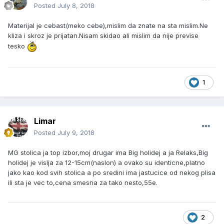
Posted
July 8, 2018
Materijal je cebast(meko cebe),mislim da znate na sta mislim.Ne
kliza i skroz je prijatan.Nisam skidao ali mislim da nije previse
tesko
1
Limar
Posted
July 9, 2018
MG stolica ja top izbor,moj drugar ima Big holidej a ja Relaks,Big
holidej je vislja za 12-15cm(naslon) a ovako su identicne,platno
jako kao kod svih stolica a po sredini ima jastucice od nekog plisa
ili sta je vec to,cena smesna za tako nesto,55e.
2