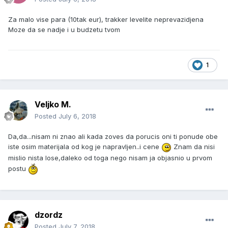
Za malo vise para (10tak eur), trakker levelite neprevazidjena
Moze da se nadje i u budzetu tvom
1
Veljko M.
Posted
July 6, 2018
Da,da...nisam ni znao ali kada zoves da porucis oni ti ponude obe
iste osim materijala od kog je napravljen..i cene
Znam da nisi
mislio nista lose,daleko od toga nego nisam ja objasnio u prvom
postu
dzordz
Posted
July 7, 2018