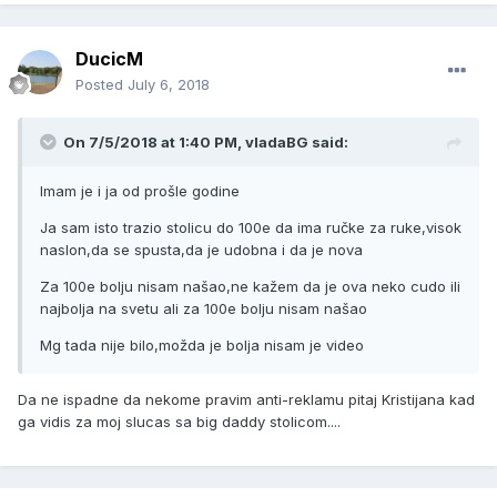
DucicM
Posted
July 6, 2018
On 7/5/2018 at 1:40 PM, vladaBG said:
Imam je i ja od prošle godine
Ja sam isto trazio stolicu do 100e da ima ručke za ruke,visok
naslon,da se spusta,da je udobna i da je nova
Za 100e bolju nisam našao,ne kažem da je ova neko cudo ili
najbolja na svetu ali za 100e bolju nisam našao
Mg tada nije bilo,možda je bolja nisam je video
Da ne ispadne da nekome pravim anti-reklamu pitaj Kristijana kad
ga vidis za moj slucas sa big daddy stolicom....