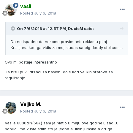
vasil
Posted
July 6, 2018
On 7/6/2018 at 12:57 PM, DucicM said:
Da ne ispadne da nekome pravim anti-reklamu pitaj
Kristijana kad ga vidis za moj slucas sa big daddy stolicom....
Ovo mi postaje interesantno
Da nisu pukli drzaci za naslon, dole kod velikih srafova za
regulisanje
Veljko M.
Posted
July 6, 2018
Vasile 6800din(56€) sam ja platio u maju ove godine.E sad...u
ponudi ima 2 iste s'tim sto je jedna aluminijumska a druga