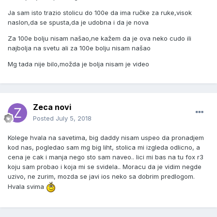
Ja sam isto trazio stolicu do 100e da ima ručke za ruke,visok
naslon,da se spusta,da je udobna i da je nova
Za 100e bolju nisam našao,ne kažem da je ova neko cudo ili
najbolja na svetu ali za 100e bolju nisam našao
Mg tada nije bilo,možda je bolja nisam je video
Zeca novi
Posted
July 5, 2018
Kolege hvala na savetima, big daddy nisam uspeo da pronadjem
kod nas, pogledao sam mg big liht, stolica mi izgleda odlicno, a
cena je cak i manja nego sto sam naveo.. lici mi bas na tu fox r3
koju sam probao i koja mi se svidela.. Moracu da je vidim negde
uzivo, ne zurim, mozda se javi ios neko sa dobrim predlogom.
Hvala svima