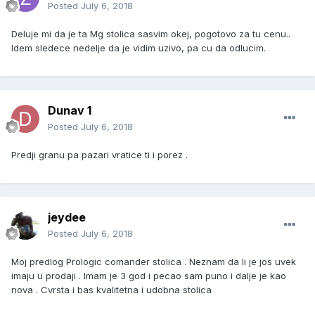
Posted
July 6, 2018
Deluje mi da je ta Mg stolica sasvim okej, pogotovo za tu cenu..
Idem sledece nedelje da je vidim uzivo, pa cu da odlucim.
Dunav 1
Posted
July 6, 2018
Predji granu pa pazari vratice ti i porez .
jeydee
Posted
July 6, 2018
Moj predlog Prologic comander stolica . Neznam da li je jos uvek
imaju u prodaji . Imam je 3 god i pecao sam puno i dalje je kao
nova . Cvrsta i bas kvalitetna i udobna stolica