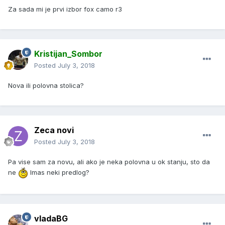
Za sada mi je prvi izbor fox camo r3
Kristijan_Sombor
Posted
July 3, 2018
Nova ili polovna stolica?
Zeca novi
Posted
July 3, 2018
Pa vise sam za novu, ali ako je neka polovna u ok stanju, sto da
ne
Imas neki predlog?
vladaBG