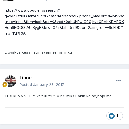
https://www.google.rs/search?
q=vde+fruit+mix&client=safari&channel=iphone_bm&prmd=ivn&so
urce=lnms&tbm=isch&sa=X&ved=0ahUKEwiC9OjkveXRAhXDVRQK
Hdh6BOQQ_AUIBygB&biw=375&bih=559&dpr=2#imgrc=FE9oFDDY
nlbT1M%3A
E ovakva kesa! Izvinjavam se na linku
Limar
Posted
January 28, 2017
Ti si kupio VDE miks tuti fruti A ne miks Bakin kolac,bajo moj....
1