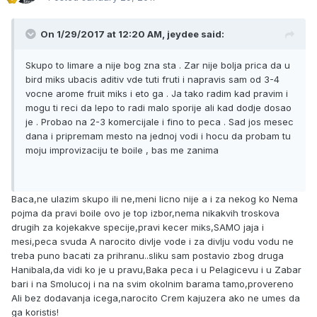
On 1/29/2017 at 12:20 AM, jeydee said:
Skupo to limare a nije bog zna sta . Zar nije bolja prica da u
bird miks ubacis aditiv vde tuti fruti i napravis sam od 3-4
vocne arome fruit miks i eto ga . Ja tako radim kad pravim i
mogu ti reci da lepo to radi malo sporije ali kad dodje dosao
je . Probao na 2-3 komercijale i fino to peca . Sad jos mesec
dana i pripremam mesto na jednoj vodi i hocu da probam tu
moju improvizaciju te boile , bas me zanima
Baca,ne ulazim skupo ili ne,meni licno nije a i za nekog ko Nema
pojma da pravi boile ovo je top izbor,nema nikakvih troskova
drugih za kojekakve specije,pravi kecer miks,SAMO jaja i
mesi,peca svuda A narocito divlje vode i za divlju vodu vodu ne
treba puno bacati za prihranu..sliku sam postavio zbog druga
Hanibala,da vidi ko je u pravu,Baka peca i u Pelagicevu i u Zabar
bari i na Smolucoj i na na svim okolnim barama tamo,provereno
Ali bez dodavanja icega,narocito Crem kajuzera ako ne umes da
ga koristis!