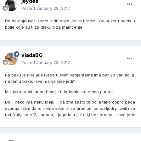
jeydee
Posted
January 28, 2017
Da da cajouser izbaci iz tih boila kojim hranis . Cajouzer ubacis u
boile koje su ti za dlaku tj za mamcenje
vladaBG
Posted
January 28, 2017
Pa baku je riba jela i jede u svim varijantama ima bar 20 varijacija
na temu bake,i sve manje više jedi?
Mix jako prost,lagan,hemije i dodatak isto nema puno...
Da li neko ima neku ideju ili da zna zašto ta boila tako dobro peca
svuda,mislim da to nema veze ni sa aromom jer su ljudi pravili i sa
tuti fruti,i sa e12,i jagoda, i jagoda tuti fruti,i bez arome... i sve jede