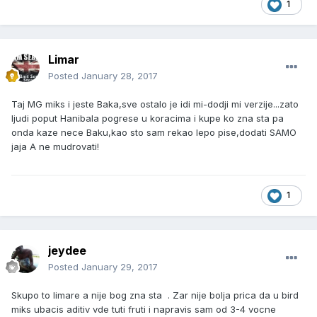
1
Limar
Posted
January 28, 2017
Taj MG miks i jeste Baka,sve ostalo je idi mi-dodji mi verzije...zato
ljudi poput Hanibala pogrese u koracima i kupe ko zna sta pa
onda kaze nece Baku,kao sto sam rekao lepo pise,dodati SAMO
jaja A ne mudrovati!
1
jeydee
Posted
January 29, 2017
Skupo to limare a nije bog zna sta . Zar nije bolja prica da u bird
miks ubacis aditiv vde tuti fruti i napravis sam od 3-4 vocne