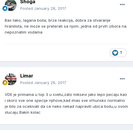
Shoga
Posted
January 28, 2017
Bas tako, lagana boila, brza reakcija, dobra za otvaranje
hranilista, ne moze se preterati sa njom...jedna od prvih izbora na
nepoznatim vodama
1
Limar
Posted
January 28, 2017
VDE je primama u top 3 u svetu,zato miksevi jako lepo pecaju kao
i skoro sve one specije njihove,kad imas sve vrhunsko normalno
je bilo za ocekivati da ce neko nekad napraviti ubica boilu,u ovom
slucaju Bakin kolac