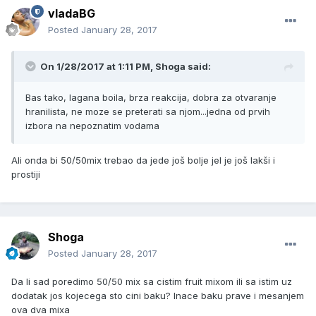
vladaBG
Posted
January 28, 2017
On 1/28/2017 at 1:11 PM, Shoga said:
Bas tako, lagana boila, brza reakcija, dobra za otvaranje
hranilista, ne moze se preterati sa njom...jedna od prvih
izbora na nepoznatim vodama
Ali onda bi 50/50mix trebao da jede još bolje jel je još lakši i
prostiji
Shoga
Posted
January 28, 2017
Da li sad poredimo 50/50 mix sa cistim fruit mixom ili sa istim uz
dodatak jos kojecega sto cini baku? Inace baku prave i mesanjem
ova dva mixa