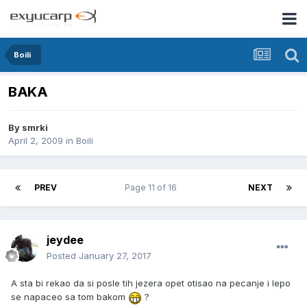
Boili
BAKA
By
smrki
April 2, 2009
in
Boili
PREV
Page 11 of 16
NEXT
jeydee
Posted
January 27, 2017
A sta bi rekao da si posle tih jezera opet otisao na pecanje i lepo
se napaceo sa tom bakom
?