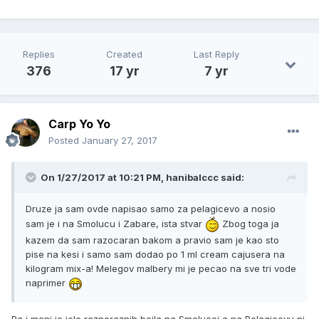
Replies
Created
Last Reply
376
17 yr
7 yr
Carp Yo Yo
Posted
January 27, 2017
On 1/27/2017 at 10:21 PM, hanibalccc said:
Druze ja sam ovde napisao samo za pelagicevo a nosio
sam je i na Smolucu i Zabare, ista stvar
Zbog toga ja
kazem da sam razocaran bakom a pravio sam je kao sto
pise na kesi i samo sam dodao po 1 ml cream cajusera na
kilogram mix-a! Melegov malbery mi je pecao na sve tri vode
naprimer
Pa i meni je jelo raznoraznih boila na Smolucoj a na Pelagicevu ni