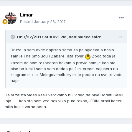
Limar
Posted
January 28, 2017
On 1/27/2017 at 10:21 PM, hanibalccc said:
Druze ja sam ovde napisao samo za pelagicevo a nosio
sam je i na Smolucu i Zabare, ista stvar
Zbog toga ja
kazem da sam razocaran bakom a pravio sam je kao sto
pise na kesi i samo sam dodao po 1 ml cream cajusera na
kilogram mix-a! Melegov malbery mi je pecao na sve tri vode
napr
Da si zaista video kesu verovatno bi i video da pise Dodati SAMO
jaja.........kao sto sam vec nekoliko puta rekao,JEDINI pravi kecer
miks koji stvarno peca.