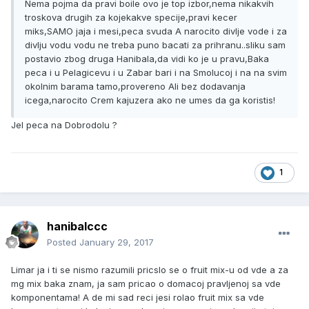
Nema pojma da pravi boile ovo je top izbor,nema nikakvih
troskova drugih za kojekakve specije,pravi kecer
miks,SAMO jaja i mesi,peca svuda A narocito divlje vode i za
divlju vodu vodu ne treba puno bacati za prihranu..sliku sam
postavio zbog druga Hanibala,da vidi ko je u pravu,Baka
peca i u Pelagicevu i u Zabar bari i na Smolucoj i na na svim
okolnim barama tamo,provereno Ali bez dodavanja
icega,narocito Crem kajuzera ako ne umes da ga koristis!
Jel peca na Dobrodolu ?
1
hanibalccc
Posted
January 29, 2017
Limar ja i ti se nismo razumili pricslo se o fruit mix-u od vde a za
mg mix baka znam, ja sam pricao o domacoj pravljenoj sa vde
komponentama! A de mi sad reci jesi rolao fruit mix sa vde