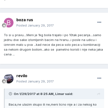
boza rus
Posted
January 29, 2017
To si u pravu....Meni je 1kg boila trajalo i po 10tak pecanja....samo
jednu dve sake izlomljenih bacim na hranu...i posle na udicu i
izmrvim malo u pva ...kad nece da peca solo peca u kombinaciji
sa nekom drugom boilom...ako se pametno koristi i nije neka jaka
cena ...
revilo
Posted
January 29, 2017
On 1/29/2017 at 8:25 AM, Limar said:
Baca,ne ulazim skupo ili ne,meni licno nije a i za nekog ko