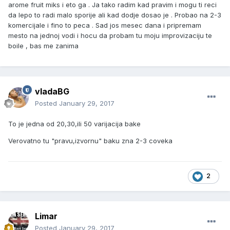
arome fruit miks i eto ga . Ja tako radim kad pravim i mogu ti reci
da lepo to radi malo sporije ali kad dodje dosao je . Probao na 2-3
komercijale i fino to peca . Sad jos mesec dana i pripremam
mesto na jednoj vodi i hocu da probam tu moju improvizaciju te
boile , bas me zanima
vladaBG
Posted
January 29, 2017
To je jedna od 20,30,ili 50 varijacija bake
Verovatno tu "pravu,izvornu" baku zna 2-3 coveka
2
Limar
Posted
January 29, 2017