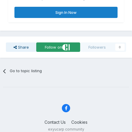
Sign In Now
Share
Follow on
Followers
0
Go to topic listing
Contact Us
Cookies
exyucarp community