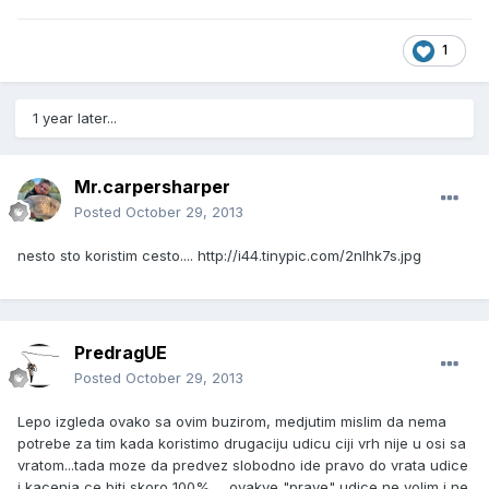
1
1 year later...
Mr.carpersharper
Posted
October 29, 2013
nesto sto koristim cesto....
http://i44.tinypic.com/2nlhk7s.jpg
PredragUE
Posted
October 29, 2013
Lepo izgleda ovako sa ovim buzirom, medjutim mislim da nema
potrebe za tim kada koristimo drugaciju udicu ciji vrh nije u osi sa
vratom...tada moze da predvez slobodno ide pravo do vrata udice
i kacenja ce biti skoro 100%......ovakve "prave" udice ne volim i ne