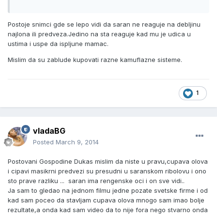
Postoje snimci gde se lepo vidi da saran ne reaguje na debljinu
najlona ili predveza.Jedino na sta reaguje kad mu je udica u
ustima i uspe da ispljune mamac.
Mislim da su zablude kupovati razne kamuflazne sisteme.
1
vladaBG
Posted
March 9, 2014
Postovani Gospodine Dukas mislim da niste u pravu,cupava olova
i cipavi masikrni predvezi su presudni u saranskom ribolovu i ono
sto prave razliku ... saran ima rengenske oci i on sve vidi..
Ja sam to gledao na jednom filmu jedne pozate svetske firme i od
kad sam poceo da stavljam cupava olova mnogo sam imao bolje
rezultate,a onda kad sam video da to nije fora nego stvarno onda