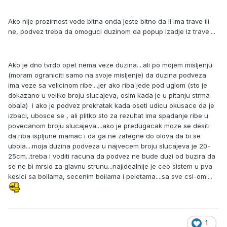
Ako nije prozirnost vode bitna onda jeste bitno da li ima trave ili
ne, podvez treba da omoguci duzinom da popup izadje iz trave....
Ako je dno tvrdo opet nema veze duzina....ali po mojem misljenju
(moram ograniciti samo na svoje misljenje) da duzina podveza
ima veze sa velicinom ribe....jer ako riba jede pod uglom (sto je
dokazano u veliko broju slucajeva, osim kada je u pitanju strma
obala) i ako je podvez prekratak kada oseti udicu okusace da je
izbaci, ubosce se , ali plitko sto za rezultat ima spadanje ribe u
povecanom broju slucajeva....ako je predugacak moze se desiti
da riba ispljune mamac i da ga ne zategne do olova da bi se
ubola....moja duzina podveza u najvecem broju slucajeva je 20-
25cm...treba i voditi racuna da podvez ne bude duzi od buzira da
se ne bi mrsio za glavnu strunu...najidealnije je ceo sistem u pva
kesici sa boilama, secenim boilama i peletama....sa sve csl-om....
1