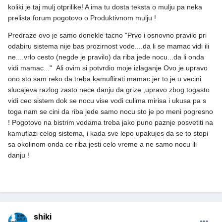
koliki je taj mulj otprilike! A ima tu dosta teksta o mulju pa neka
prelista forum pogotovo o Produktivnom mulju !
Predraze ovo je samo donekle tacno "
Prvo i osnovno pravilo pri
odabiru sistema nije bas prozirnost vode....da li se mamac vidi ili
ne....vrlo cesto (negde je pravilo) da riba jede nocu...da li onda
vidi mamac..." Ali ovim si potvrdio moje izlaganje Ovo je upravo
ono sto sam reko da treba kamuflirati mamac jer to je u vecini
slucajeva razlog zasto nece danju da grize ,upravo zbog togasto
vidi ceo sistem dok se nocu vise vodi culima mirisa i ukusa pa s
toga nam se cini da riba jede samo nocu sto je po meni pogresno
! Pogotovo na bistrim vodama treba jako puno paznje posvetiti na
kamuflazi celog sistema, i kada sve lepo upakujes da se to stopi
sa okolinom onda ce riba jesti celo vreme a ne samo nocu ili
danju !
shiki