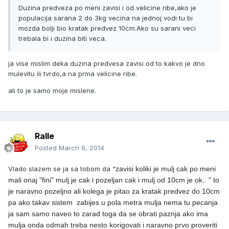
Duzina predveza po meni zavisi i od velicine ribe,ako je
populacija sarana 2 do 3kg vecina na jednoj vodi tu bi
mozda bolji bio kratak predvez 10cm.Ako su sarani veci
trebala bi i duzina biti veca.
ja vise mislim deka duzina predvesa zavisi od to kakvo je dno
mulevitu ili tvrdo,a na prma velicine ribe.
ali to je samo moje mislene.
Ralle
Posted
March 8, 2014
Vlado slazem se ja sa tobom da "
zavisi koliki je mulj cak po meni
mali onaj "fini" mulj je cak i pozeljan cak i mulj od 10cm je ok.. " to
je naravno pozeljno ali kolega je pitao za kratak predvez do 10cm
pa ako takav sistem zabijes u pola metra mulja nema tu pecanja
ja sam samo naveo to zarad toga da se obrati paznja ako ima
mulja onda odmah treba nesto korigovati i naravno prvo proveriti