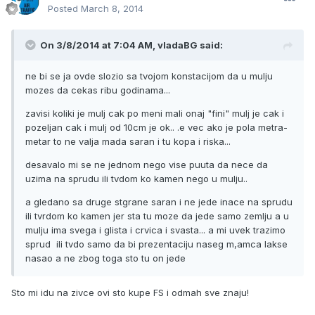
Posted
March 8, 2014
On 3/8/2014 at 7:04 AM, vladaBG said:
ne bi se ja ovde slozio sa tvojom konstacijom da u mulju
mozes da cekas ribu godinama...
zavisi koliki je mulj cak po meni mali onaj "fini" mulj je cak i
pozeljan cak i mulj od 10cm je ok.. .e vec ako je pola metra-
metar to ne valja mada saran i tu kopa i riska...
desavalo mi se ne jednom nego vise puuta da nece da
uzima na sprudu ili tvdom ko kamen nego u mulju..
a gledano sa druge stgrane saran i ne jede inace na sprudu
ili tvrdom ko kamen jer sta tu moze da jede samo zemlju a u
mulju ima svega i glista i crvica i svasta... a mi uvek trazimo
sprud ili tvdo samo da bi prezentaciju naseg m,amca lakse
nasao a ne zbog toga sto tu on jede
Sto mi idu na zivce ovi sto kupe FS i odmah sve znaju!