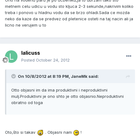
Ono na vodenu paru je po ucbeniku,ja to ubrzam tako sto
metnem celu udicu u vodu sto kljuca 2-3 sekunde,nakrivim koliko
treba i ponovo u hladnu vodu da se brzo ohladi.Sada ce mozda
neko da kaze da se predvez od pletenice osteti na taj nacin ali ja
licno ne verujem u to
lalicuss
Posted
October 24, 2012
On 10/8/2012 at 8:19 PM, JaneMk said:
Otto objasni im da ima produktivni i neproduktivni
mulj.Produktivni je ono shto je otto objasnio.Neproduktivni
obratno od toga
Oto,što si takav
. Objasni nam
!