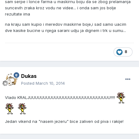
sam serpe i lonce farma u maskirnu boju da se zbog prelamanja
suncevih zraka kroz vodu ne videe... i onda sam jos bolje
rezultate ima
na kraju sam kupio i meredov maskirne boje,i sad samo uacim
dve kasike bucine u njega sarani udju ja dignem i trk u sumu...
8
Dukas
Posted
March 10, 2014
Vlado KRALJUUUUUUUUUUUUUUUUUUUUUUUUUUUUU!!!!!
Jedan vikend na "nasem jezeru" bice zaliven od piva i rakije!