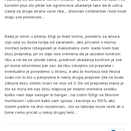
koristim plus sto plitak luk ogranicava ubadanje tako da bi udica
izasla sa druge strane usne ribe.....drennan continental i boili hook
imaju sve pomenuto...
Kada je olovo u pitanju 65gr je malo tezine, posebno za amura
cija usta su dosta tvrdja od saranskih....ako pricamo o kliznoj
montazi jedino izbegavam je maksimalno osim kada lovim bas
blizu prepreka, jer mi daje vise vremena da ja ubodem kontrom
ribu a ne da se ubode sama...prednost ubadanja kontrom je sok
pri kome iskoristimo par sec da ribu odvojimo od prepreke i
eventualno je povedemo u stranu, a ako bi montaza bila fiksna
svaki run bi bio u panjevima ili nekoj drugoj prepreki (da ne bude
zabune blizu sistem znaci ne vise od 2-3m od prepreke) mana je
sto se mora biti bas blizu stapova jer imamo vremena onoliko
koliko nam daje swinger ili hanger....na cistini 100gr sa fiksnom
montazom i udicom kako sam opisao i kacenja su 100% ako
sistem padne na dno nezamrsen....sto se takodje moze resiti ali o
tome cemo pricati u nekoj drugoj temi....