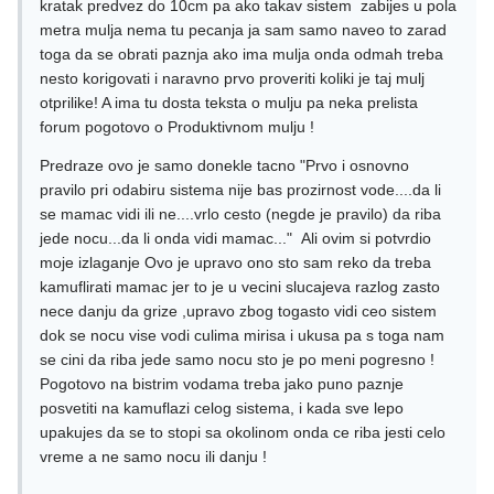
kratak predvez do 10cm pa ako takav sistem zabijes u pola
metra mulja nema tu pecanja ja sam samo naveo to zarad
toga da se obrati paznja ako ima mulja onda odmah treba
nesto korigovati i naravno prvo proveriti koliki je taj mulj
otprilike! A ima tu dosta teksta o mulju pa neka prelista
forum pogotovo o Produktivnom mulju !
Predraze ovo je samo donekle tacno "
Prvo i osnovno
pravilo pri odabiru sistema nije bas prozirnost vode....da li
se mamac vidi ili ne....vrlo cesto (negde je pravilo) da riba
jede nocu...da li onda vidi mamac..." Ali ovim si potvrdio
moje izlaganje Ovo je upravo ono sto sam reko da treba
kamuflirati mamac jer to je u vecini slucajeva razlog zasto
nece danju da grize ,upravo zbog togasto vidi ceo sistem
dok se nocu vise vodi culima mirisa i ukusa pa s toga nam
se cini da riba jede samo nocu sto je po meni pogresno !
Pogotovo na bistrim vodama treba jako puno paznje
posvetiti na kamuflazi celog sistema, i kada sve lepo
upakujes da se to stopi sa okolinom onda ce riba jesti celo
vreme a ne samo nocu ili danju !