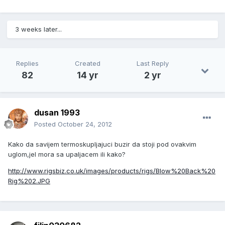
3 weeks later...
Replies
Created
Last Reply
82
14 yr
2 yr
dusan 1993
Posted
October 24, 2012
Kako da savijem termoskupljajuci buzir da stoji pod ovakvim
uglom,jel mora sa upaljacem ili kako?
http://www.rigsbiz.co.uk/images/products/rigs/Blow%20Back%20
Rig%202.JPG