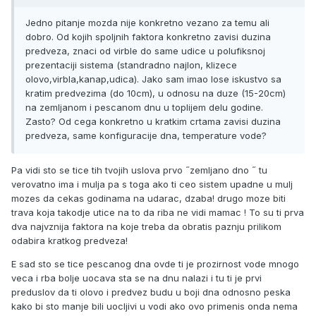
Jedno pitanje mozda nije konkretno vezano za temu ali
dobro. Od kojih spoljnih faktora konkretno zavisi duzina
predveza, znaci od virble do same udice u polufiksnoj
prezentaciji sistema (standradno najlon, klizece
olovo,virbla,kanap,udica). Jako sam imao lose iskustvo sa
kratim predvezima (do 10cm), u odnosu na duze (15-20cm)
na zemljanom i pescanom dnu u toplijem delu godine.
Zasto? Od cega konkretno u kratkim crtama zavisi duzina
predveza, same konfiguracije dna, temperature vode?
Pa vidi sto se tice tih tvojih uslova prvo ˝zemljano dno ˝ tu
verovatno ima i mulja pa s toga ako ti ceo sistem upadne u mulj
mozes da cekas godinama na udarac, dzaba! drugo moze biti
trava koja takodje utice na to da riba ne vidi mamac ! To su ti prva
dva najvznija faktora na koje treba da obratis paznju prilikom
odabira kratkog predveza!
E sad sto se tice pescanog dna ovde ti je prozirnost vode mnogo
veca i rba bolje uocava sta se na dnu nalazi i tu ti je prvi
preduslov da ti olovo i predvez budu u boji dna odnosno peska
kako bi sto manje bili uocljivi u vodi ako ovo primenis onda nema