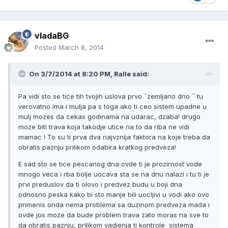
vladaBG
Posted
March 8, 2014
On 3/7/2014 at 8:20 PM, Ralle said:
Pa vidi sto se tice tih tvojih uslova prvo ˝zemljano dno ˝ tu
verovatno ima i mulja pa s toga ako ti ceo sistem upadne u
mulj mozes da cekas godinama na udarac, dzaba! drugo
moze biti trava koja takodje utice na to da riba ne vidi
mamac ! To su ti prva dva najvznija faktora na koje treba da
obratis paznju prilikom odabira kratkog predveza!
E sad sto se tice pescanog dna ovde ti je prozirnost vode
mnogo veca i rba bolje uocava sta se na dnu nalazi i tu ti je
prvi preduslov da ti olovo i predvez budu u boji dna
odnosno peska kako bi sto manje bili uocljivi u vodi ako ovo
primenis onda nema problema sa duzinom predveza mada i
ovde jos moze da bude problem trava zato moras na sve to
da obratis paznju, prilikom vadjenja tj kontrole sistema