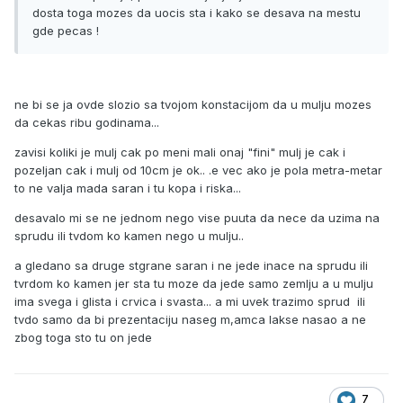
dosta toga mozes da uocis sta i kako se desava na mestu
gde pecas !
ne bi se ja ovde slozio sa tvojom konstacijom da u mulju mozes
da cekas ribu godinama...
zavisi koliki je mulj cak po meni mali onaj "fini" mulj je cak i
pozeljan cak i mulj od 10cm je ok.. .e vec ako je pola metra-metar
to ne valja mada saran i tu kopa i riska...
desavalo mi se ne jednom nego vise puuta da nece da uzima na
sprudu ili tvdom ko kamen nego u mulju..
a gledano sa druge stgrane saran i ne jede inace na sprudu ili
tvrdom ko kamen jer sta tu moze da jede samo zemlju a u mulju
ima svega i glista i crvica i svasta... a mi uvek trazimo sprud ili
tvdo samo da bi prezentaciju naseg m,amca lakse nasao a ne
zbog toga sto tu on jede
7