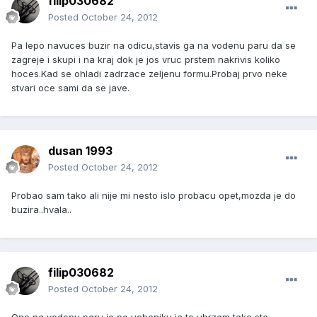
filip030682
Posted
October 24, 2012
Pa lepo navuces buzir na odicu,stavis ga na vodenu paru da se
zagreje i skupi i na kraj dok je jos vruc prstem nakrivis koliko
hoces.Kad se ohladi zadrzace zeljenu formu.Probaj prvo neke
stvari oce sami da se jave.
dusan 1993
Posted
October 24, 2012
Probao sam tako ali nije mi nesto islo probacu opet,mozda je do
buzira..hvala..
filip030682
Posted
October 24, 2012