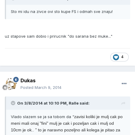
Sto mi idu na zivce ovi sto kupe FS i odmah sve znaju!
uz stapove sam dobio i prirucnik "do sarana bez muke..."
4
Dukas
Posted
March 9, 2014
On 3/8/2014 at 10:10 PM, Ralle said:
Vlado slazem se ja sa tobom da "
zavisi koliki je mulj cak po
meni mali onaj "fini" mulj je cak i pozeljan cak i mulj od
10cm je ok.. " to je naravno pozeljno ali kolega je pitao za