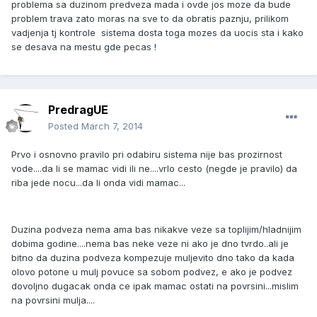
problema sa duzinom predveza mada i ovde jos moze da bude
problem trava zato moras na sve to da obratis paznju, prilikom
vadjenja tj kontrole sistema dosta toga mozes da uocis sta i kako
se desava na mestu gde pecas !
PredragUE
Posted
March 7, 2014
Prvo i osnovno pravilo pri odabiru sistema nije bas prozirnost
vode....da li se mamac vidi ili ne....vrlo cesto (negde je pravilo) da
riba jede nocu...da li onda vidi mamac...
Duzina podveza nema ama bas nikakve veze sa toplijim/hladnijim
dobima godine....nema bas neke veze ni ako je dno tvrdo..ali je
bitno da duzina podveza kompezuje muljevito dno tako da kada
olovo potone u mulj povuce sa sobom podvez, e ako je podvez
dovoljno dugacak onda ce ipak mamac ostati na povrsini...mislim
na povrsini mulja....