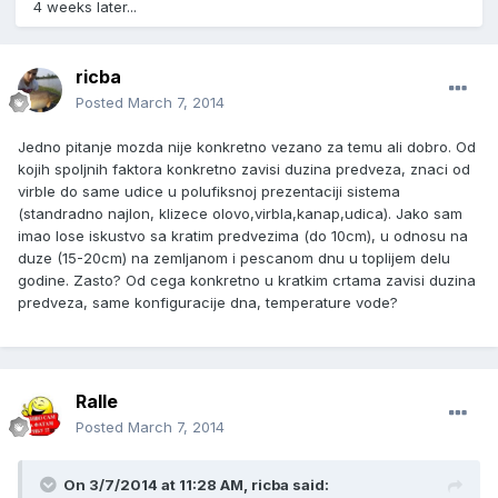
4 weeks later...
ricba
Posted
March 7, 2014
Jedno pitanje mozda nije konkretno vezano za temu ali dobro. Od
kojih spoljnih faktora konkretno zavisi duzina predveza, znaci od
virble do same udice u polufiksnoj prezentaciji sistema
(standradno najlon, klizece olovo,virbla,kanap,udica). Jako sam
imao lose iskustvo sa kratim predvezima (do 10cm), u odnosu na
duze (15-20cm) na zemljanom i pescanom dnu u toplijem delu
godine. Zasto? Od cega konkretno u kratkim crtama zavisi duzina
predveza, same konfiguracije dna, temperature vode?
Ralle
Posted
March 7, 2014
On 3/7/2014 at 11:28 AM, ricba said: