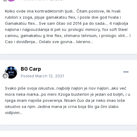
Kolko ovde ima kontradiktornih ljudi... Čitam postove, lik hvali
rubilon x zoga, pljuje gamakatsu flex, i posle dve god hvala i
Gamakatsu flex... Sve sam čitao od 2014 pa do sada.... 4 najbolja
najlona i najpouzdanija ili pet su :prologic mimicry, fox soft Steel
camou, gamakatsu g line flex, shimano tehnium, i prologic xlnt.... I
Cao i doviđenja... Ostalo sve govna... Iskreno...
BG Carp
Posted
March 12, 2021
Svako piše svoja iskustva...najbolji najlon je nov najlon...ako već
mora neka marka...po meni Xzoga busterlon je jedan od boljih, i u
njega imam najviše poverenja. Nisam čuo da je neko imao loše
iskustvo sa njim. Jedina mana je crna boja što ga čini slabo
vidljivim...