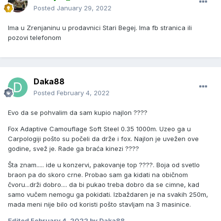
Posted
January 29, 2022
Ima u Zrenjaninu u prodavnici Stari Begej. Ima fb stranica ili
pozovi telefonom
Daka88
Posted
February 4, 2022
Evo da se pohvalim da sam kupio najlon ????
Fox Adaptive Camouflage Soft Steel 0.35 1000m. Uzeo ga u
Carpologiji pošto su počeli da drže i fox. Najlon je uvežen ove
godine, svež je. Rade ga braća kinezi ????
Šta znam..... ide u konzervi, pakovanje top ????. Boja od svetlo
braon pa do skoro crne. Probao sam ga kidati na običnom
čvoru...drži dobro.... da bi pukao treba dobro da se cimne, kad
samo vučem nemogu ga pokidati. Izbaždaren je na svakih 250m,
mada meni nije bilo od koristi pošto stavljam na 3 masinice.
Edited
February 4, 2022
by Daka88