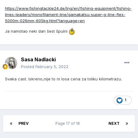
https://www.fishingtackle24.de/lng/en/fishing-equipment/fishing-
lines-leaders/monofilament-line/gamakatsu-super-g-line-flex-
5000m-026mm-605kg.html?language=en
Ja namotao neki dan šest špulni
Sasa Nadlacki
Posted
February 5, 2022
Svaka cast. Iskreno,nije to ni losa cena za toliku kilometrazu.
1
PREV
Page 17 of 18
NEXT