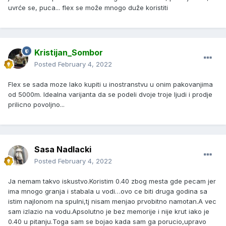
uvrće se, puca... flex se može mnogo duže koristiti
Kristijan_Sombor
Posted
February 4, 2022
Flex se sada moze lako kupiti u inostranstvu u onim pakovanjima
od 5000m. Idealna varijanta da se podeli dvoje troje ljudi i prodje
prilicno povoljno...
Sasa Nadlacki
Posted
February 4, 2022
Ja nemam takvo iskustvo.Koristim 0.40 zbog mesta gde pecam jer
ima mnogo granja i stabala u vodi…ovo ce biti druga godina sa
istim najlonom na spulni,tj nisam menjao prvobitno namotan.A vec
sam izlazio na vodu.Apsolutno je bez memorije i nije krut iako je
0.40 u pitanju.Toga sam se bojao kada sam ga porucio,upravo