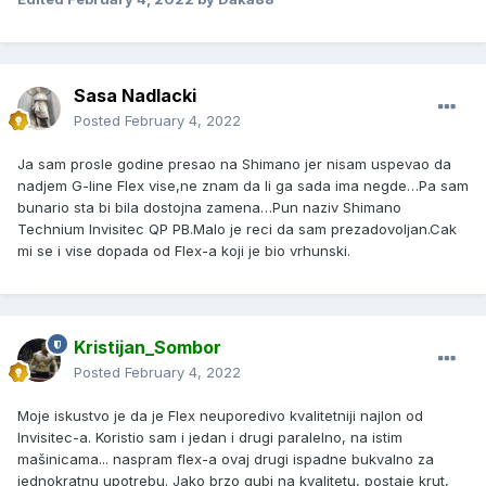
Sasa Nadlacki
Posted
February 4, 2022
Ja sam prosle godine presao na Shimano jer nisam uspevao da
nadjem G-line Flex vise,ne znam da li ga sada ima negde…Pa sam
bunario sta bi bila dostojna zamena…Pun naziv Shimano
Technium Invisitec QP PB.Malo je reci da sam prezadovoljan.Cak
mi se i vise dopada od Flex-a koji je bio vrhunski.
Kristijan_Sombor
Posted
February 4, 2022
Moje iskustvo je da je Flex neuporedivo kvalitetniji najlon od
Invisitec-a. Koristio sam i jedan i drugi paralelno, na istim
mašinicama... naspram flex-a ovaj drugi ispadne bukvalno za
jednokratnu upotrebu. Jako brzo gubi na kvalitetu, postaje krut,