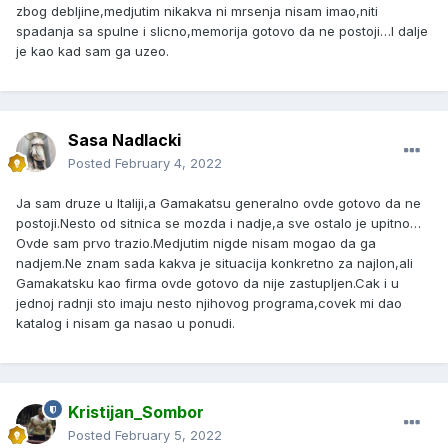
zbog debljine,medjutim nikakva ni mrsenja nisam imao,niti
spadanja sa spulne i slicno,memorija gotovo da ne postoji…I dalje
je kao kad sam ga uzeo.
Sasa Nadlacki
Posted
February 4, 2022
Ja sam druze u Italiji,a Gamakatsu generalno ovde gotovo da ne
postoji.Nesto od sitnica se mozda i nadje,a sve ostalo je upitno…
Ovde sam prvo trazio.Medjutim nigde nisam mogao da ga
nadjem.Ne znam sada kakva je situacija konkretno za najlon,ali
Gamakatsku kao firma ovde gotovo da nije zastupljen.Cak i u
jednoj radnji sto imaju nesto njihovog programa,covek mi dao
katalog i nisam ga nasao u ponudi.
Kristijan_Sombor
Posted
February 5, 2022