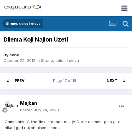
Strune, udice i olova
Dilema Koji Najlon Uzeti
By
sone
October 22, 2012
in
Strune, udice i olova
PREV
Page 17 of 18
NEXT
Majkan
Posted
July 24, 2020
Gamakatsu G line flex je dobar, dok je G line element golo g...o,
nikad gori najlon nisam imao...