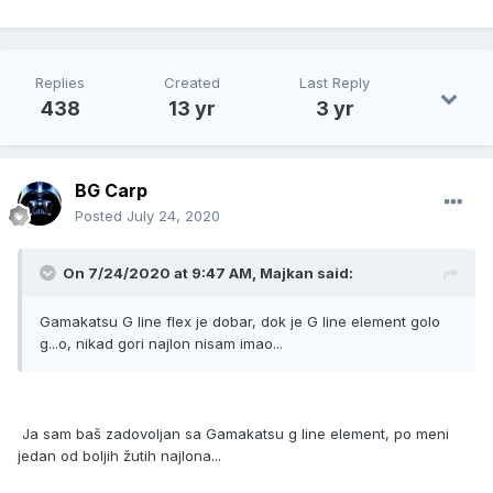
Replies
Created
Last Reply
438
13 yr
3 yr
BG Carp
Posted
July 24, 2020
On 7/24/2020 at 9:47 AM, Majkan said:
Gamakatsu G line flex je dobar, dok je G line element golo
g...o, nikad gori najlon nisam imao...
Ja sam baš zadovoljan sa Gamakatsu g line element, po meni
jedan od boljih žutih najlona...