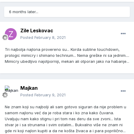
6 months later...
Zile Leskovac
Posted
February 8, 2021
Tri najbolja najlona provereno su... Korda subline touchdown,
prologic mimicry i shimano technium... Nema greške ni sa jednim....
Mimicry ubedljivo najotporniji, mekan ali otporan jako na habanje...
Majkan
Posted
February 9, 2021
Ne znam koji su najbolji ali sam gotovo siguran da nije problem u
samom najlonu već da je roba stara i ko zna kako čuvana.
Uvaljuju nam kako stignu i pri tom nas deru da sve zvoni... Ista
stvar je i sa strunama i svim ostalim... Bukvalno više ne znam ni
gde ni koji najlon kupiti a da ne košta živaca a i para poprilično...