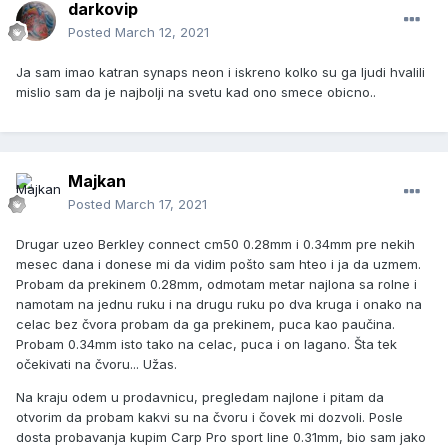
darkovip
Posted
March 12, 2021
Ja sam imao katran synaps neon i iskreno kolko su ga ljudi hvalili
mislio sam da je najbolji na svetu kad ono smece obicno..
Majkan
Posted
March 17, 2021
Drugar uzeo Berkley connect cm50 0.28mm i 0.34mm pre nekih
mesec dana i donese mi da vidim pošto sam hteo i ja da uzmem.
Probam da prekinem 0.28mm, odmotam metar najlona sa rolne i
namotam na jednu ruku i na drugu ruku po dva kruga i onako na
celac bez čvora probam da ga prekinem, puca kao paučina.
Probam 0.34mm isto tako na celac, puca i on lagano. Šta tek
očekivati na čvoru... Užas.
Na kraju odem u prodavnicu, pregledam najlone i pitam da
otvorim da probam kakvi su na čvoru i čovek mi dozvoli. Posle
dosta probavanja kupim Carp Pro sport line 0.31mm, bio sam jako