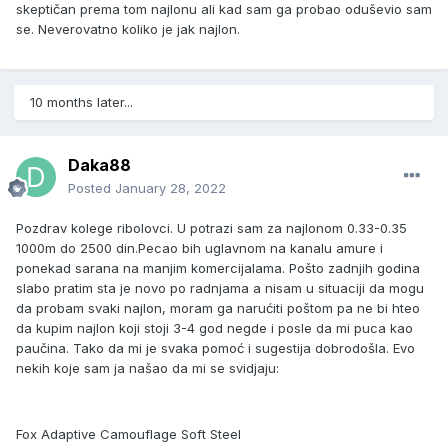
skeptičan prema tom najlonu ali kad sam ga probao oduševio sam
se. Neverovatno koliko je jak najlon.
10 months later...
Daka88
Posted
January 28, 2022
Pozdrav kolege ribolovci. U potrazi sam za najlonom 0.33-0.35
1000m do 2500 din.Pecao bih uglavnom na kanalu amure i
ponekad sarana na manjim komercijalama. Pošto zadnjih godina
slabo pratim sta je novo po radnjama a nisam u situaciji da mogu
da probam svaki najlon, moram ga narućiti poštom pa ne bi hteo
da kupim najlon koji stoji 3-4 god negde i posle da mi puca kao
paučina. Tako da mi je svaka pomoć i sugestija dobrodošla. Evo
nekih koje sam ja našao da mi se svidjaju:
Fox Adaptive Camouflage Soft Steel