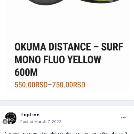
TopLine
Posted
March 7, 2022
Naravno, na prvom kompletu špulni se samo menja Gamakatsu G