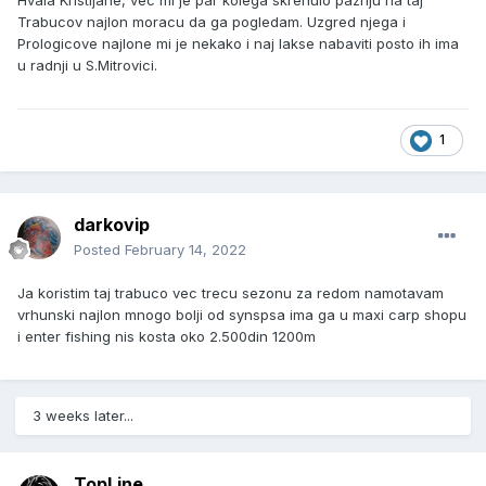
Hvala Kristijane, vec mi je par kolega skrenulo paznju na taj
Trabucov najlon moracu da ga pogledam. Uzgred njega i
Prologicove najlone mi je nekako i naj lakse nabaviti posto ih ima
u radnji u S.Mitrovici.
1
darkovip
Posted
February 14, 2022
Ja koristim taj trabuco vec trecu sezonu za redom namotavam
vrhunski najlon mnogo bolji od synspsa ima ga u maxi carp shopu
i enter fishing nis kosta oko 2.500din 1200m
3 weeks later...
TopLine