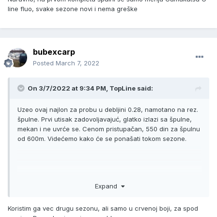
line fluo, svake sezone novi i nema greške
bubexcarp
Posted
March 7, 2022
On 3/7/2022 at 9:34 PM,
TopLine
said:
Uzeo ovaj najlon za probu u debljini 0.28, namotano na rez.
špulne. Prvi utisak zadovoljavajuć, glatko izlazi sa špulne,
mekan i ne uvrće se. Cenom pristupačan, 550 din za špulnu
od 600m. Videćemo kako će se ponašati tokom sezone.
Expand
Koristim ga vec drugu sezonu, ali samo u crvenoj boji, za spod