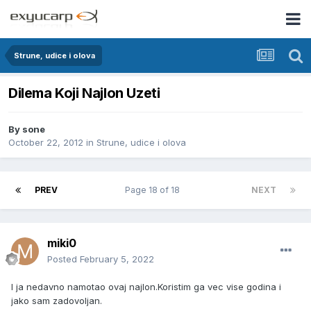
Strune, udice i olova
Dilema Koji Najlon Uzeti
By
sone
October 22, 2012
in
Strune, udice i olova
PREV
Page 18 of 18
NEXT
miki0
Posted
February 5, 2022
I ja nedavno namotao ovaj najlon.Koristim ga vec vise godina i
jako sam zadovoljan.