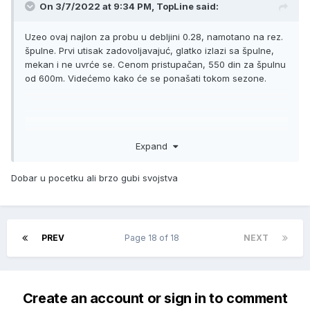
On 3/7/2022 at 9:34 PM,
TopLine
said:
Uzeo ovaj najlon za probu u debljini 0.28, namotano na rez.
špulne. Prvi utisak zadovoljavajuć, glatko izlazi sa špulne,
mekan i ne uvrće se. Cenom pristupačan, 550 din za špulnu
od 600m. Videćemo kako će se ponašati tokom sezone.
Expand
Dobar u pocetku ali brzo gubi svojstva
PREV
Page 18 of 18
NEXT
Create an account or sign in to comment