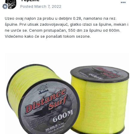
Posted
March 7, 2022
Uzeo ovaj najlon za probu u debljini 0.28, namotano na rez.
špulne. Prvi utisak zadovoljavajuć, glatko izlazi sa špulne, mekan i
ne uvrće se. Cenom pristupačan, 550 din za špulnu od 600m.
Videćemo kako će se ponašati tokom sezone.