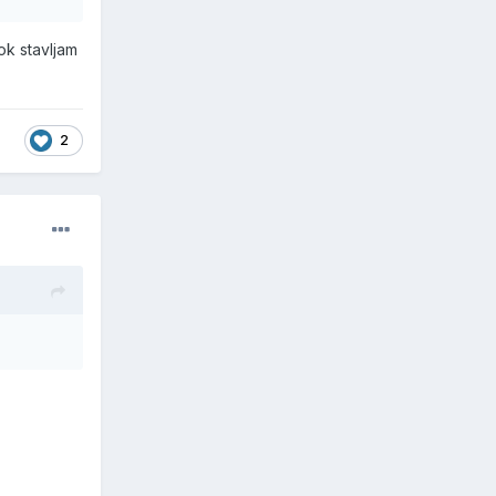
ok stavljam
2