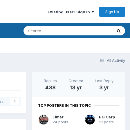
Sign Up
Existing user? Sign In
All Activity
Replies
Created
Last Reply
438
13 yr
3 yr
rs
0
TOP POSTERS IN THIS TOPIC
Limar
BG Carp
24 posts
21 posts