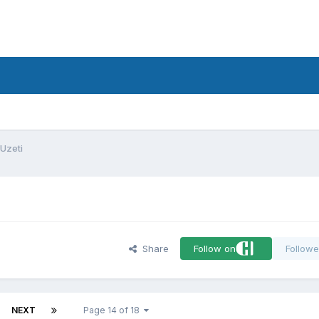
d
 Uzeti
Share
Follow on
Followe
NEXT
Page 14 of 18