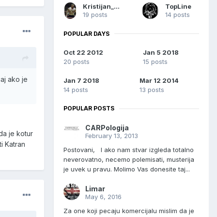
Kristijan_Sombor
TopLine
19 posts
14 posts
POPULAR DAYS
Oct 22 2012
Jan 5 2018
20 posts
15 posts
aj ako je
Jan 7 2018
Mar 12 2014
14 posts
13 posts
POPULAR POSTS
CARPologija
a je kotur
February 13, 2013
ti Katran
Postovani, I ako nam stvar izgleda totalno
neverovatno, necemo polemisati, musterija
je uvek u pravu. Molimo Vas donesite taj...
Limar
May 6, 2016
Za one koji pecaju komercijalu mislim da je