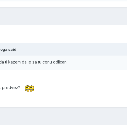
oga said:
da ti kazem da je za tu cenu odlican
ock predvez?