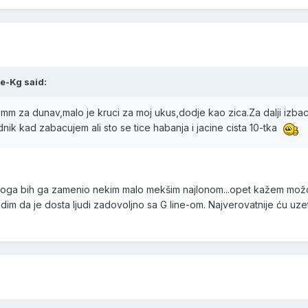
le-Kg said:
40mm za dunav,malo je kruci za moj ukus,dodje kao zica.Za dalji izbac
ik kad zabacujem ali sto se tice habanja i jacine cista 10-tka
oga bih ga zamenio nekim malo mekšim najlonom...opet kažem možd
j...Vidim da je dosta ljudi zadovoljno sa G line-om. Najverovatnije ću uze