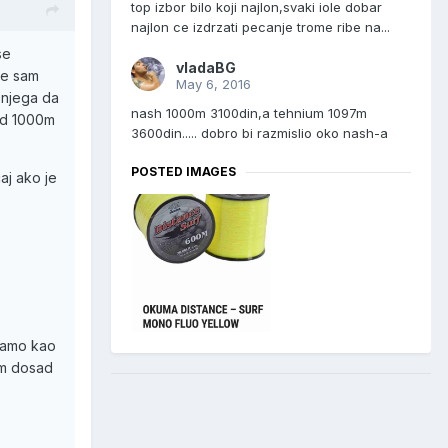
top izbor bilo koji najlon,svaki iole dobar
najlon ce izdrzati pecanje trome ribe na...
se
vladaBG
se sam
May 6, 2016
v njega da
nash 1000m 3100din,a tehnium 1097m
od 1000m
3600din..... dobro bi razmislio oko nash-a
POSTED IMAGES
aj ako je
 samo kao
am dosad