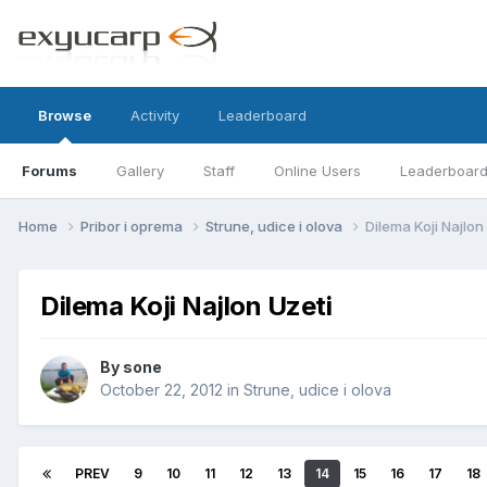
Browse
Activity
Leaderboard
Forums
Gallery
Staff
Online Users
Leaderboar
Home
Pribor i oprema
Strune, udice i olova
Dilema Koji Najlon
Dilema Koji Najlon Uzeti
By
sone
October 22, 2012
in
Strune, udice i olova
PREV
9
10
11
12
13
14
15
16
17
18