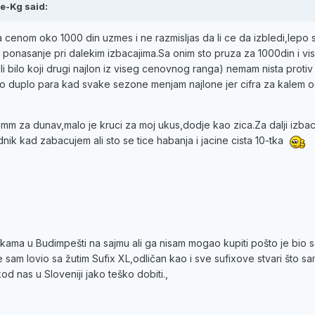
le-Kg said:
a cenom oko 1000 din uzmes i ne razmisljas da li ce da izbledi,lepo 
ponasanje pri dalekim izbacajima.Sa onim sto pruza za 1000din i vi
li bilo koji drugi najlon iz viseg cenovnog ranga) nemam nista proti
o duplo para kad svake sezone menjam najlone jer cifra za kalem 
40mm za dunav,malo je kruci za moj ukus,dodje kao zica.Za dalji izbac
ik kad zabacujem ali sto se tice habanja i jacine cista 10-tka
ukama u Budimpešti na sajmu ali ga nisam mogao kupiti pošto je bio
 sam lovio sa žutim Sufix XL,odličan kao i sve sufixove stvari što s
kod nas u Sloveniji jako teško dobiti.,