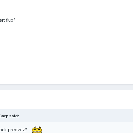
rt fluo?
Carp said:
š shock predvez?