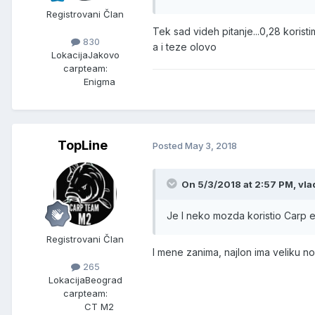
Registrovani Član
Tek sad videh pitanje...0,28 kori
830
a i teze olovo
Lokacija
Jakovo
carpteam:
Enigma
TopLine
Posted
May 3, 2018
On 5/3/2018 at 2:57 PM, vla
Je l neko mozda koristio Carp e
Registrovani Član
I mene zanima, najlon ima veliku no
265
Lokacija
Beograd
carpteam:
CT M2