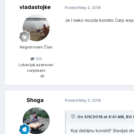
vladastojke
Posted
May 3, 2018
Je l neko mozda koristio Carp expe
Registrovani Član
109
Lokacija
Lazarevac
carpteam:
W
Shoga
Posted
May 3, 2018
On 3/6/2018 at 9:41 AM, BG 
Koji debljinu koristiš? Stavlja