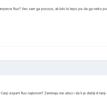
iece fluo? Vec sam ga porucio, ali bilo bi lepo jos da ga neko poh
rp expert fluo najlonom? Zanimaju me utisci i da li je deblji ili tanji