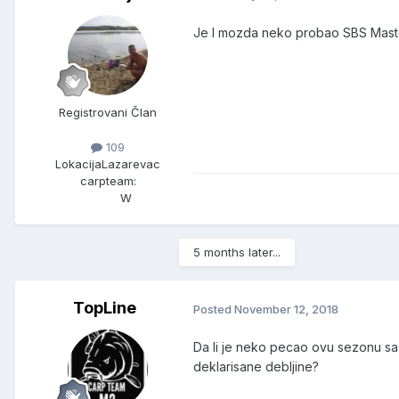
Je l mozda neko probao SBS Masterp
Registrovani Član
109
Lokacija
Lazarevac
carpteam:
W
5 months later...
TopLine
Posted
November 12, 2018
Da li je neko pecao ovu sezonu sa Ca
deklarisane debljine?