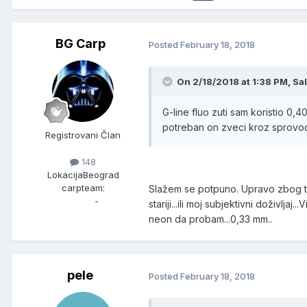
BG Carp
Posted
February 18, 2018
On 2/18/2018 at 1:38 PM, Sa
G-line fluo zuti sam koristio 0,
potreban on zveci kroz sprovodn
Registrovani Član
148
Lokacija
Beograd
carpteam:
Slažem se potpuno. Upravo zbog t
-
stariji...ili moj subjektivni doživlja
neon da probam...0,33 mm..
pele
Posted
February 18, 2018