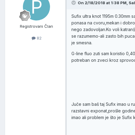
On 2/18/2018 at 1:38 PM, Sa
Sufix ultra knot 1195m 0.30mm s
ponasa na cvoru,mekan i dobro 
Registrovani Član
nego zadovoljan.Ko voli katran(i
se razumemo-ali zasto bih puca
82
je smesna.
G-line fluo zuti sam koristio 0,
potreban on zveci kroz sprovodn
Juče sam baš taj Sufix imao u r
razstavni exponat,prošle godine
imao ali problem je što je Sufix 