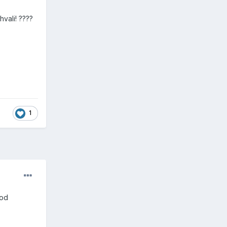
vali! ????
1
 od