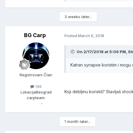
3 weeks later...
BG Carp
Posted
March 6, 2018
On 2/17/2018 at 5:06 PM, Sh
Katran synapse koristim i mogu 
Registrovani Član
148
Koji debljinu koristiš? Stavljaš sh
Lokacija
Beograd
carpteam:
-
1 month later...