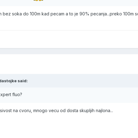
stim bez soka do 100m kad pecam a to je 90% pecanja...preko 100m s
dastojke said:
xpert fluo?
sivost na cvoru, mnogo vecu od dosta skupljih najlona...