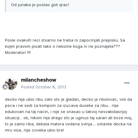
Od junaka je postao goli qrac!
Posle ovakvih reci stvarno ne treba ni zapocinjati prepisku. Sa
kojim pravom pisati tako o nekome koga ni ne poznajete???
Moderatori !!!!
milancheshow
Posted
October 8, 2013
decko nije ubio ribu zato sto je gladan, decko je ribolovac, voli da
peca i ne sedi za kompom za izucava duseke za ribu... nije
edukovan na taj nacin, i nije se snasao u takvoj nesvakidasnjoj
situaciji... ok, nikom nije drago sto je uginuo taj saran ali boze moj,
to je samo riba, debela matora vodena svinja.... ostavite decka na
mru vise, nije coveka ubio bre!