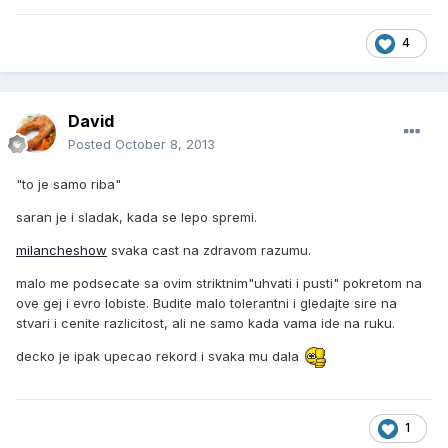
4
David
Posted
October 8, 2013
"to je samo riba"
saran je i sladak, kada se lepo spremi.
milancheshow
svaka cast na zdravom razumu.
malo me podsecate sa ovim striktnim"uhvati i pusti" pokretom na
ove gej i evro lobiste. Budite malo tolerantni i gledajte sire na
stvari i cenite razlicitost, ali ne samo kada vama ide na ruku.
decko je ipak upecao rekord i svaka mu dala
1