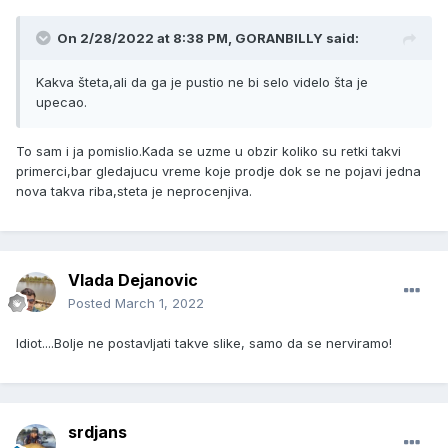
On 2/28/2022 at 8:38 PM,
GORANBILLY
said:
Kakva šteta,ali da ga je pustio ne bi selo videlo šta je
upecao.
To sam i ja pomislio.Kada se uzme u obzir koliko su retki takvi
primerci,bar gledajucu vreme koje prodje dok se ne pojavi jedna
nova takva riba,steta je neprocenjiva.
Vlada Dejanovic
Posted
March 1, 2022
Idiot....Bolje ne postavljati takve slike, samo da se nerviramo!
srdjans