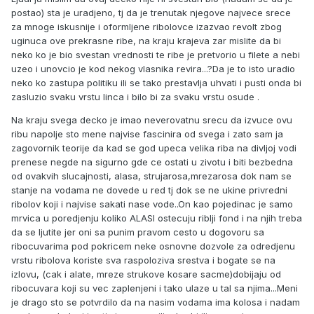
postao) sta je uradjeno, tj da je trenutak njegove najvece srece
za mnoge iskusnije i oformljene ribolovce izazvao revolt zbog
uginuca ove prekrasne ribe, na kraju krajeva zar mislite da bi
neko ko je bio svestan vrednosti te ribe je pretvorio u filete a nebi
uzeo i unovcio je kod nekog vlasnika revira...?Da je to isto uradio
neko ko zastupa politiku ili se tako prestavlja uhvati i pusti onda bi
zasluzio svaku vrstu linca i bilo bi za svaku vrstu osude .
Na kraju svega decko je imao neverovatnu srecu da izvuce ovu
ribu napolje sto mene najvise fascinira od svega i zato sam ja
zagovornik teorije da kad se god upeca velika riba na divljoj vodi
prenese negde na sigurno gde ce ostati u zivotu i biti bezbedna
od ovakvih slucajnosti, alasa, strujarosa,mrezarosa dok nam se
stanje na vodama ne dovede u red tj dok se ne ukine privredni
ribolov koji i najvise sakati nase vode..On kao pojedinac je samo
mrvica u poredjenju koliko ALASI ostecuju riblji fond i na njih treba
da se ljutite jer oni sa punim pravom cesto u dogovoru sa
ribocuvarima pod pokricem neke osnovne dozvole za odredjenu
vrstu ribolova koriste sva raspoloziva srestva i bogate se na
izlovu, (cak i alate, mreze strukove kosare sacme)dobijaju od
ribocuvara koji su vec zaplenjeni i tako ulaze u tal sa njima...Meni
je drago sto se potvrdilo da na nasim vodama ima kolosa i nadam