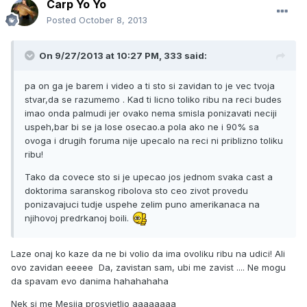
Carp Yo Yo
Posted
October 8, 2013
On 9/27/2013 at 10:27 PM, 333 said:
pa on ga je barem i video a ti sto si zavidan to je vec tvoja
stvar,da se razumemo . Kad ti licno toliko ribu na reci budes
imao onda palmudi jer ovako nema smisla ponizavati neciji
uspeh,bar bi se ja lose osecao.a pola ako ne i 90% sa
ovoga i drugih foruma nije upecalo na reci ni priblizno toliku
ribu!
Tako da covece sto si je upecao jos jednom svaka cast a
doktorima saranskog ribolova sto ceo zivot provedu
ponizavajuci tudje uspehe zelim puno amerikanaca na
njihovoj predrkanoj boili.
Laze onaj ko kaze da ne bi volio da ima ovoliku ribu na udici! Ali
ovo zavidan eeeee Da, zavistan sam, ubi me zavist .... Ne mogu
da spavam evo danima hahahahaha
Nek si me Mesija prosvjetlio aaaaaaaa