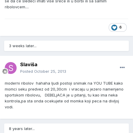
se da ce sledeci imati vise srece ili u borbi ili sa samim
ribolovcem....
6
3 weeks later...
Slaviša
Posted
October 25, 2013
moderni ribolov hahaha ljudi postoji snimak na YOU TUBE kako
momci seku predvez od 20,30cm i vracaju u jezero namenjeno
sportskom ribolovu, DEBELjACA je u pitanji, tu kao ima neka
kontrola,pa sta onda ocekujete od momka koji peca na divljoj
vodi.
8 years later...