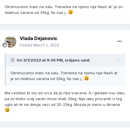
Okrenucemo malo na salu. Trenerka na njemu nije Nash al' je on
mlatnuo sarana od 35kg. Ko nas j...
Vlada Dejanovic
Posted
March 1, 2022
On 3/1/2022 at 9:36 PM,
srdjans
said:
Okrenucemo malo na salu. Trenerka na njemu nije Nash al'
je on mlatnuo sarana od 35kg. Ko nas j...
Ma cestitao bi mu od srca da je riba vracena. A i gledam ovu sliku
pa mi tesko ovaj saran moze imati 35kg. Nije lako proceniti iz tog
ugla ali mi ne deluje veci od 20-25kg. Mozda je merio u librama