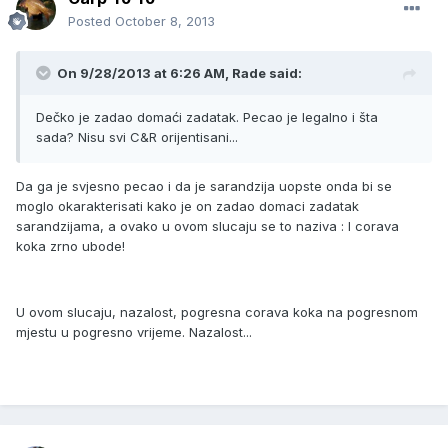
Posted
October 8, 2013
On 9/28/2013 at 6:26 AM, Rade said:
Dečko je zadao domaći zadatak. Pecao je legalno i šta
sada? Nisu svi C&R orijentisani...
Da ga je svjesno pecao i da je sarandzija uopste onda bi se
moglo okarakterisati kako je on zadao domaci zadatak
sarandzijama, a ovako u ovom slucaju se to naziva : I corava
koka zrno ubode!
U ovom slucaju, nazalost, pogresna corava koka na pogresnom
mjestu u pogresno vrijeme. Nazalost...