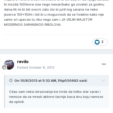
bi mozda 1000evra vise nego mesar(kako ga zovete) za godinu
dana.Ali mi bi bili srecni zato sto bi jurili tog sarana na neko
jezerce 100x100m i bili bi u mogucnosti da se hvalimo kako nije
samo on upecao tu ribu nego sam i JA VELIKI MAJSTOR
MODERNOG SARANSKOG RIBOLOVA.
2
revilo
Posted
October 8, 2013
On 10/8/2013 at 5:32 AM, filip030682 said:
Citao sam neka istrazivanja koi tvrde da toliko star saran i
nemoze da se mresti aktivno tacnije baca ikru koju nemoze
da oplodi.