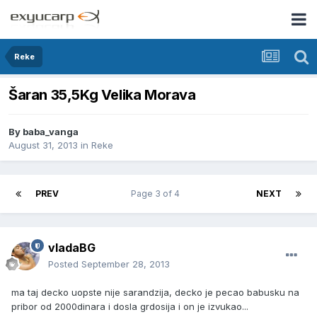
Reke
Šaran 35,5Kg Velika Morava
By
baba_vanga
August 31, 2013
in
Reke
PREV
Page 3 of 4
NEXT
vladaBG
Posted
September 28, 2013
ma taj decko uopste nije sarandzija, decko je pecao babusku na
pribor od 2000dinara i dosla grdosija i on je izvukao...