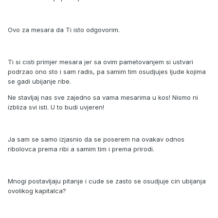
Ovo za mesara da Ti isto odgovorim.
Ti si cisti primjer mesara jer sa ovim pametovanjem si ustvari
podrzao ono sto i sam radis, pa samim tim osudjujes ljude kojima
se gadi ubijanje ribe.
Ne stavljaj nas sve zajedno sa vama mesarima u kos! Nismo ni
izbliza svi isti. U to budi uvjeren!
Ja sam se samo izjasnio da se poserem na ovakav odnos
ribolovca prema ribi a samim tim i prema prirodi.
Mnogi postavljaju pitanje i cude se zasto se osudjuje cin ubijanja
ovolikog kapitalca?