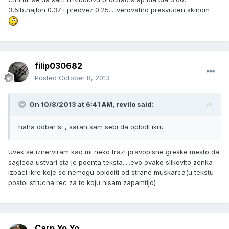
3,5lb,najlon 0.37 i predvez 0.25.....verovatno presvucen skinom
filip030682
Posted
October 8, 2013
On 10/8/2013 at 6:41 AM, revilo said:
haha dobar si , saran sam sebi da oplodi ikru
Uvek se iznerviram kad mi neko trazi pravopisne greske mesto da
sagleda ustvari sta je poenta teksta.....evo ovako slikovito zenka
izbaci ikre koje se nemogu oploditi od strane muskarca(u tekstu
postoi strucna rec za to koju nisam zapamtijo)
Carp Yo Yo