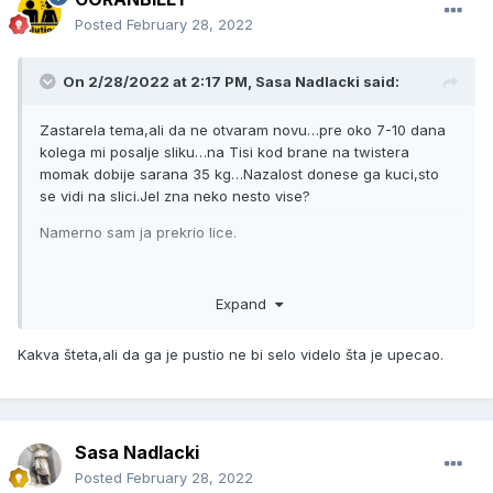
Posted
February 28, 2022
On 2/28/2022 at 2:17 PM,
Sasa Nadlacki
said:
Zastarela tema,ali da ne otvaram novu…pre oko 7-10 dana
kolega mi posalje sliku…na Tisi kod brane na twistera
momak dobije sarana 35 kg…Nazalost donese ga kuci,sto
se vidi na slici.Jel zna neko nesto vise?
Namerno sam ja prekrio lice.
Expand
Kakva šteta,ali da ga je pustio ne bi selo videlo šta je upecao.
Sasa Nadlacki
Posted
February 28, 2022