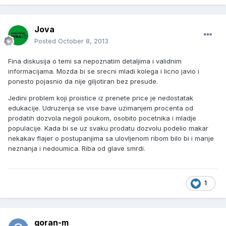
Jova
Posted
October 8, 2013
Fina diskusija o temi sa nepoznatim detaljima i validnim
informacijama. Mozda bi se srecni mladi kolega i licno javio i
ponesto pojasnio da nije giljotiran bez presude.
Jedini problem koji proistice iz prenete price je nedostatak
edukacije. Udruzenja se vise bave uzimanjem procenta od
prodatih dozvola negoli poukom, osobito pocetnika i mladje
populacije. Kada bi se uz svaku prodatu dozvolu podelio makar
nekakav flajer o postupanjima sa ulovljenom ribom bilo bi i manje
neznanja i nedoumica. Riba od glave smrdi.
1
goran-m