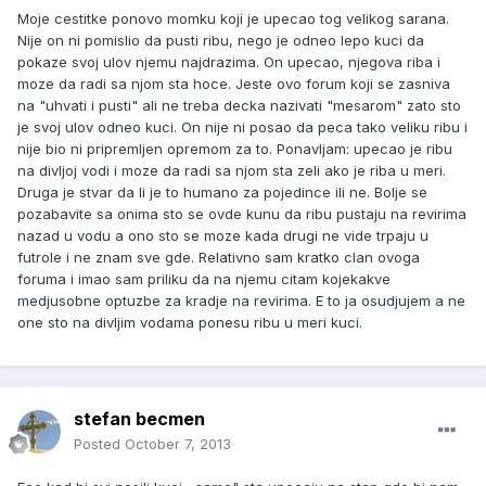
Moje cestitke ponovo momku koji je upecao tog velikog sarana.
Nije on ni pomislio da pusti ribu, nego je odneo lepo kuci da
pokaze svoj ulov njemu najdrazima. On upecao, njegova riba i
moze da radi sa njom sta hoce. Jeste ovo forum koji se zasniva
na "uhvati i pusti" ali ne treba decka nazivati "mesarom" zato sto
je svoj ulov odneo kuci. On nije ni posao da peca tako veliku ribu i
nije bio ni pripremljen opremom za to. Ponavljam: upecao je ribu
na divljoj vodi i moze da radi sa njom sta zeli ako je riba u meri.
Druga je stvar da li je to humano za pojedince ili ne. Bolje se
pozabavite sa onima sto se ovde kunu da ribu pustaju na revirima
nazad u vodu a ono sto se moze kada drugi ne vide trpaju u
futrole i ne znam sve gde. Relativno sam kratko clan ovoga
foruma i imao sam priliku da na njemu citam kojekakve
medjusobne optuzbe za kradje na revirima. E to ja osudjujem a ne
one sto na divljim vodama ponesu ribu u meri kuci.
stefan becmen
Posted
October 7, 2013