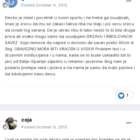
Posted
October 9, 2013
Decko je mlad i pocetnik u ovom sportu i ne treba ga osudjivati,
imao je srecu da mu se zakaci takva riba na stap i jos vecu srecu
da izvadi tog sarana. Da je ukrao ribu ili tako nesto to bi bila druga
prica ali ovako mogu samo da osudjujem DRZAVU I RIBOLOVACKI
SAVEZ koja nemoze da napise u dozvolu da saran preko 60cm ili
5kg. OBAVEZNO MORA BITI VRACEN U VODU!! Problem lezi i u
drzavnim institucijama i u nama, kada se to bude uskladilo bili bi
jaci od Italije iSpanije zajedno u rekama i jezerima. Bog nam je
podario prelepe reke i jezera a na nama je samo da malo pazimo i
da edukujemo nasu decu.
1
coja
Posted
October 9, 2013
Ljudi ja mislim da ovaj decko nije ni svestan bio (nadam se da je