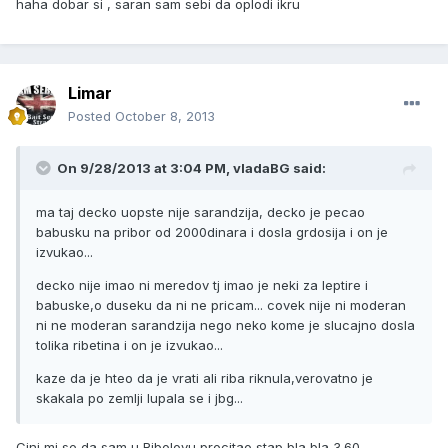
haha dobar si , saran sam sebi da oplodi ikru
Limar
Posted
October 8, 2013
On 9/28/2013 at 3:04 PM, vladaBG said:
ma taj decko uopste nije sarandzija, decko je pecao
babusku na pribor od 2000dinara i dosla grdosija i on je
izvukao...
decko nije imao ni meredov tj imao je neki za leptire i
babuske,o duseku da ni ne pricam... covek nije ni moderan
ni ne moderan sarandzija nego neko kome je slucajno dosla
tolika ribetina i on je izvukao...
kaze da je hteo da je vrati ali riba riknula,verovatno je
skakala po zemlji lupala se i jbg...
Cini mi se da sam u Ribolovu procitao stap bla bla 3.60,