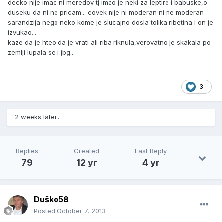
decko nije imao ni meredov tj imao je neki za leptire i babuske,o
duseku da ni ne pricam... covek nije ni moderan ni ne moderan
sarandzija nego neko kome je slucajno dosla tolika ribetina i on je
izvukao...
kaze da je hteo da je vrati ali riba riknula,verovatno je skakala po
zemlji lupala se i jbg...
3
2 weeks later...
Replies
Created
Last Reply
79
12 yr
4 yr
Duško58
Posted
October 7, 2013