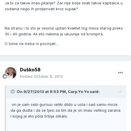
Ja bi za takve imao pitanje? Zar nije bolje imati takve kapitalce u
vodama nego ih protjerivati kroz supak?
Na stranu i to sto je veoma upitan kvalitet tog mesa starog preko
30 i 40 godina. Ali eto nekima je ukusnije od krompira.
O tome ne treba ni pocinjati...
Duško58
Posted
October 8, 2013
On 9/27/2013 at 9:53 PM, Carp Yo Yo said:
on je sam sebi gurnuo veliki dildo u usta i sad samo moze
da ga dudla i da se tjesi sa tim da je on imao velikog sarana
i kojeg je eto pola Srbije slikalo.