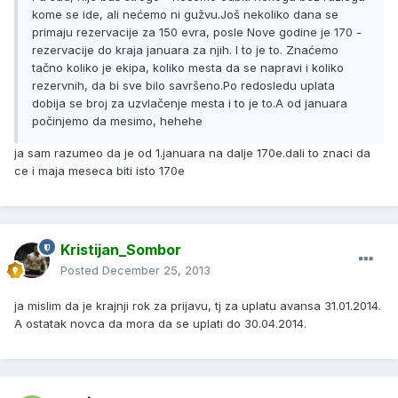
kome se ide, ali nećemo ni gužvu.Još nekoliko dana se
primaju rezervacije za 150 evra, posle Nove godine je 170 -
rezervacije do kraja januara za njih. I to je to. Znaćemo
tačno koliko je ekipa, koliko mesta da se napravi i koliko
rezervnih, da bi sve bilo savršeno.Po redosledu uplata
dobija se broj za uzvlačenje mesta i to je to.A od januara
počinjemo da mesimo, hehehe
ja sam razumeo da je od 1.januara na dalje 170e.dali to znaci da
ce i maja meseca biti isto 170e
Kristijan_Sombor
Posted
December 25, 2013
ja mislim da je krajnji rok za prijavu, tj za uplatu avansa 31.01.2014.
A ostatak novca da mora da se uplati do 30.04.2014.