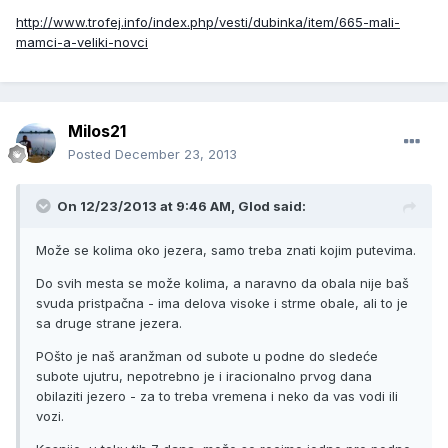
http://www.trofej.info/index.php/vesti/dubinka/item/665-mali-
mamci-a-veliki-novci
Milos21
Posted
December 23, 2013
On 12/23/2013 at 9:46 AM, Glod said:
Može se kolima oko jezera, samo treba znati kojim putevima.
Do svih mesta se može kolima, a naravno da obala nije baš
svuda pristpačna - ima delova visoke i strme obale, ali to je
sa druge strane jezera.
POšto je naš aranžman od subote u podne do sledeće
subote ujutru, nepotrebno je i iracionalno prvog dana
obilaziti jezero - za to treba vremena i neko da vas vodi ili
vozi.