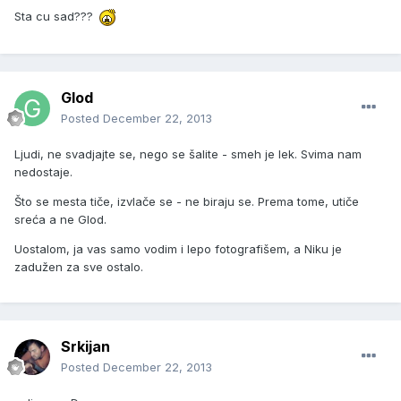
Sta cu sad???
Glod
Posted
December 22, 2013
Ljudi, ne svadjajte se, nego se šalite - smeh je lek. Svima nam
nedostaje.
Što se mesta tiče, izvlače se - ne biraju se. Prema tome, utiče
sreća a ne Glod.
Uostalom, ja vas samo vodim i lepo fotografišem, a Niku je
zadužen za sve ostalo.
Srkijan
Posted
December 22, 2013