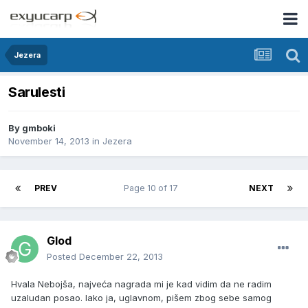
Jezera
Sarulesti
By
gmboki
November 14, 2013
in
Jezera
PREV
Page 10 of 17
NEXT
Glod
Posted
December 22, 2013
Hvala Nebojša, najveća nagrada mi je kad vidim da ne radim
uzaludan posao. Iako ja, uglavnom, pišem zbog sebe samog