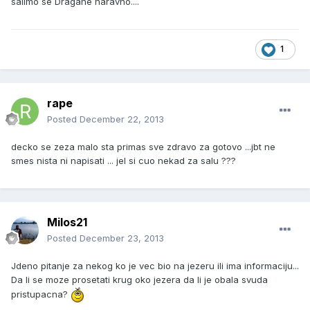
salimo se Dragane naravno....
1
rape
Posted
December 22, 2013
decko se zeza malo sta primas sve zdravo za gotovo ...jbt ne
smes nista ni napisati ... jel si cuo nekad za salu ???
Milos21
Posted
December 23, 2013
Jdeno pitanje za nekog ko je vec bio na jezeru ili ima informaciju...
Da li se moze prosetati krug oko jezera da li je obala svuda
pristupacna?