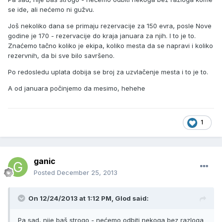
se ide, ali nećemo ni gužvu.
Još nekoliko dana se primaju rezervacije za 150 evra, posle Nove
godine je 170 - rezervacije do kraja januara za njih. I to je to.
Znaćemo tačno koliko je ekipa, koliko mesta da se napravi i koliko
rezervnih, da bi sve bilo savršeno.
Po redosledu uplata dobija se broj za uzvlačenje mesta i to je to.
A od januara počinjemo da mesimo, hehehe
1
ganic
Posted
December 25, 2013
On 12/24/2013 at 1:12 PM, Glod said:
Pa sad, nije baš strogo - nećemo odbiti nekoga bez razloga