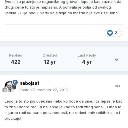
(ventil za pražnjenje nagomilanog gneva), lepo je kad saznam da i
drugi cene to što je napisano. A pohvala je bolja od svakog
ventila - ulije nadu. Nadu koja tinja da možda nije sve uzaludno.
2
Replies
Created
Last Reply
422
12 yr
4 yr
nebojsa1
Posted
December 22, 2013
Lepo je to sto jos uvek ima neko ko hoce da pise, jos lepse je kad
to zna i dobro radi, a najlepse je kad to radi zbog sebe… Onda to
sigurno radi sa puno posvecenosti, na radost onih retkih koji to i
procitaju!