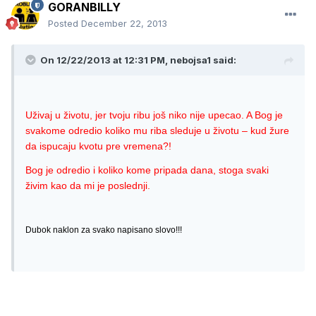
GORANBILLY
Posted
December 22, 2013
On 12/22/2013 at 12:31 PM, nebojsa1 said:
Uživaj u životu, jer tvoju ribu još niko nije upecao. A Bog je
svakome odredio koliko mu riba sleduje u životu – kud žure
da ispucaju kvotu pre vremena?!
Bog je odredio i koliko kome pripada dana, stoga svaki
živim kao da mi je poslednji.
Dubok naklon za svako napisano slovo!!!