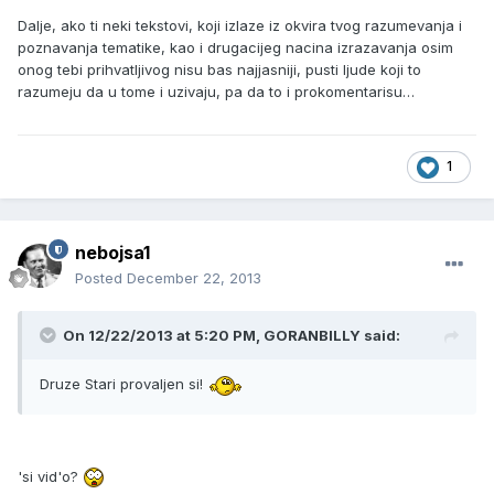
Dalje, ako ti neki tekstovi, koji izlaze iz okvira tvog razumevanja i
poznavanja tematike, kao i drugacijeg nacina izrazavanja osim
onog tebi prihvatljivog nisu bas najjasniji, pusti ljude koji to
razumeju da u tome i uzivaju, pa da to i prokomentarisu…
1
nebojsa1
Posted
December 22, 2013
On 12/22/2013 at 5:20 PM, GORANBILLY said:
Druze Stari provaljen si!
'si vid'o?