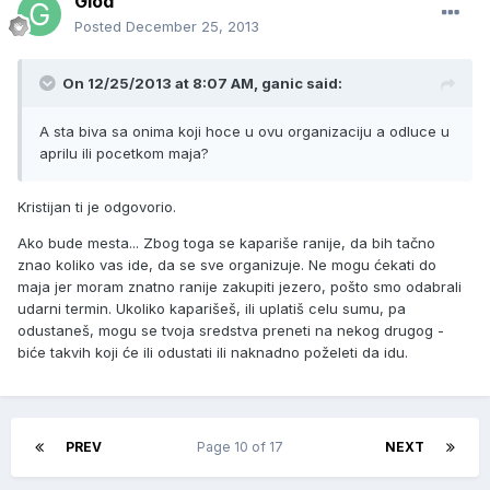
Glod
Posted
December 25, 2013
On 12/25/2013 at 8:07 AM, ganic said:
A sta biva sa onima koji hoce u ovu organizaciju a odluce u
aprilu ili pocetkom maja?
Kristijan ti je odgovorio.
Ako bude mesta... Zbog toga se kapariše ranije, da bih tačno
znao koliko vas ide, da se sve organizuje. Ne mogu ćekati do
maja jer moram znatno ranije zakupiti jezero, pošto smo odabrali
udarni termin. Ukoliko kaparišeš, ili uplatiš celu sumu, pa
odustaneš, mogu se tvoja sredstva preneti na nekog drugog -
biće takvih koji će ili odustati ili naknadno poželeti da idu.
PREV
Page 10 of 17
NEXT