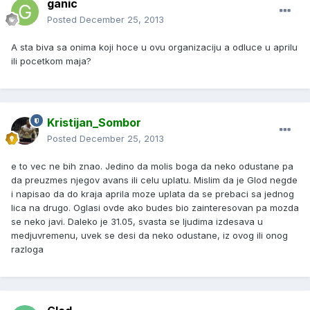
ganic
Posted
December 25, 2013
A sta biva sa onima koji hoce u ovu organizaciju a odluce u aprilu
ili pocetkom maja?
Kristijan_Sombor
Posted
December 25, 2013
e to vec ne bih znao. Jedino da molis boga da neko odustane pa
da preuzmes njegov avans ili celu uplatu. Mislim da je Glod negde
i napisao da do kraja aprila moze uplata da se prebaci sa jednog
lica na drugo. Oglasi ovde ako budes bio zainteresovan pa mozda
se neko javi. Daleko je 31.05, svasta se ljudima izdesava u
medjuvremenu, uvek se desi da neko odustane, iz ovog ili onog
razloga