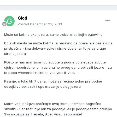
Glod
Posted
December 23, 2013
Može se kolima oko jezera, samo treba znati kojim putevima.
Do svih mesta se može kolima, a naravno da obala nije baš svuda
pristpačna - ima delova visoke i strme obale, ali to je sa druge
strane jezera.
POšto je naš aranžman od subote u podne do sledeće subote
ujutru, nepotrebno je i iracionalno prvog dana obilaziti jezero - za
to treba vremena i neko da vas vodi ili vozi.
Kasnije, u toku tih 7 dana, može se recimo jedno pre podne
odvojiti za obilazak i upoznavanje celog jezera.
Molim vas, pažljivo pročitajte ovaj tekst, i nemojte pogrešno
shvatiti - Sarulešti nije lak za pecanje. Ali je pecanje tamo prelepo.
Sva iskustva sa Treseta, Ade, Vira... zaboravite!