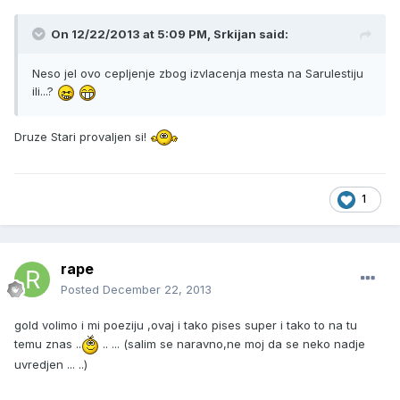
On 12/22/2013 at 5:09 PM, Srkijan said:
Neso jel ovo cepljenje zbog izvlacenja mesta na Sarulestiju
ili...?
Druze Stari provaljen si!
1
rape
Posted
December 22, 2013
gold volimo i mi poeziju ,ovaj i tako pises super i tako to na tu
temu znas ..
.. ... (salim se naravno,ne moj da se neko nadje
uvredjen ... ..)