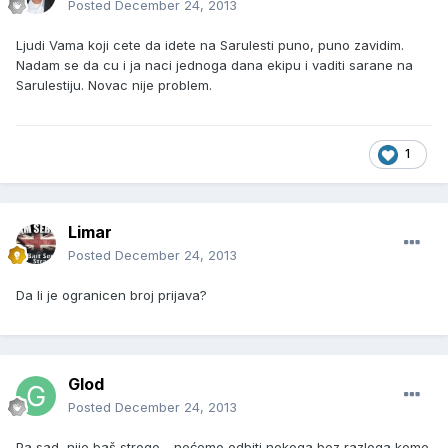
Posted
December 24, 2013
Ljudi Vama koji cete da idete na Sarulesti puno, puno zavidim.
Nadam se da cu i ja naci jednoga dana ekipu i vaditi sarane na
Sarulestiju. Novac nije problem.
1
Limar
Posted
December 24, 2013
Da li je ogranicen broj prijava?
Glod
Posted
December 24, 2013
Pa sad, nije baš strogo - nećemo odbiti nekoga bez razloga kome