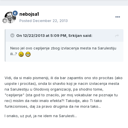
nebojsa1
Posted
December 22, 2013
On 12/22/2013 at 5:09 PM, Srkijan said:
Neso jel ovo cepljenje zbog izvlacenja mesta na Sarulestiju
ili...?
Vidi, da si malo pismeniji, ili da bar zapamtis ono sto procitas (ako
uopste i procitas), onda bi shavtio koji je nacin izvlacenja mesta
na Sarulestiju u Glodovoj organizaciji, pa shodno tome,
"cepljenje" (sta god to znacilo, jer moj vokabular ne poznaje tu
rec) mislim da nebi imalo efekta?! Takodje, ako Ti tako
funkcionises, daj za pravo drugima da ne mora tako...
I onako, uz put, ja ne idem na Sarulesti...