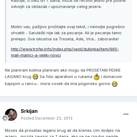
Kasnije, u toku tih 7 dana, može se recimo jedno pre podne
odvojiti za obilazak i upoznavanje celog jezera.
Molim vas, pažljivo pročitajte ovaj tekst, i nemojte pogrešno
shvatiti - Sarulešti nije lak za pecanje. Ali je pecanje tamo
prelepo. Sva iskustva sa Treseta, Ade, Vira... zaboravite!
http://www.trofej.info/index.php/vesti/dubinka/item/665-
mali-mamci-a-veliki-novci
Ne planiram kolima planiram ako mogu da PROSETAM PESKE
LAGANO krug
Sa foto aparatom u rukama
I domacom
kajsijom u rancu... mora covek da ima pogonsko gorivo
Srkijan
Posted
December 23, 2013
Mozes da prosetas lagano krug ali da krenes cim dodjes na
jezero....mozda zavrsis za 7 dana, ako se ne izgubis negde