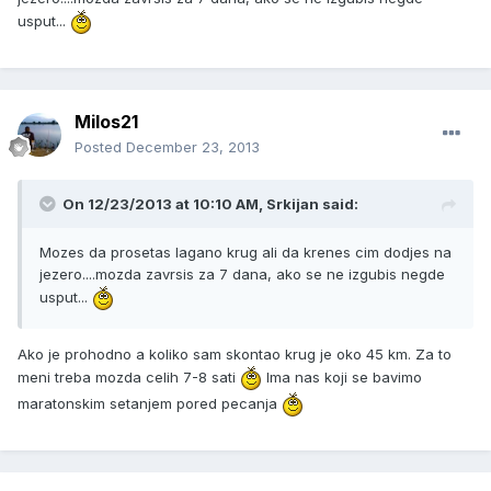
usput...
Milos21
Posted
December 23, 2013
On 12/23/2013 at 10:10 AM, Srkijan said:
Mozes da prosetas lagano krug ali da krenes cim dodjes na
jezero....mozda zavrsis za 7 dana, ako se ne izgubis negde
usput...
Ako je prohodno a koliko sam skontao krug je oko 45 km. Za to
meni treba mozda celih 7-8 sati
Ima nas koji se bavimo
maratonskim setanjem pored pecanja