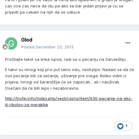
cas oce cas nece da idu pa ako se bar jedan prijavi ja cu se
prijaviti pa cekam na njih da se odluce
Glod
Posted
December 22, 2013
Pročitajte tekst sa linka ispod, radi se o pecanju na Saruleštiju.
E takvi su mnogi koji prvi put tamo odu, nestrpljivi. Nadam se da će
ovo pecanje biti za sećanje, uživanje pre svega. Koliko vidim iz
prijava, mnogi od šarandžija će se napecati... ali i nauživati.
Osećam da će biti lepo i nezaboravno.
http://trofej.info/index.php/vesti/razno/item/630-pecanje-na-eks-
ili-ribolov-za-meraklije
1