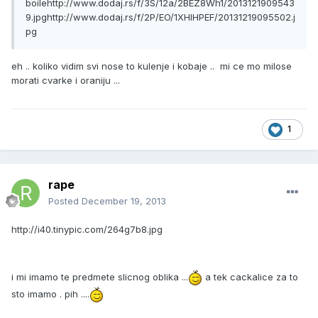
boile
http://www.dodaj.rs/f/3S/12a/2BEZ8Wh1/2013121909543
9.jpg
http://www.dodaj.rs/f/2P/EO/1XHIHPEF/20131219095502.j
pg
eh .. koliko vidim svi nose to kulenje i kobaje .. mi ce mo milose
morati cvarke i oraniju ...
1
rape
Posted
December 19, 2013
http://i40.tinypic.com/264g7b8.jpg
i mi imamo te predmete slicnog oblika ...
a tek cackalice za to
sto imamo . pih ....