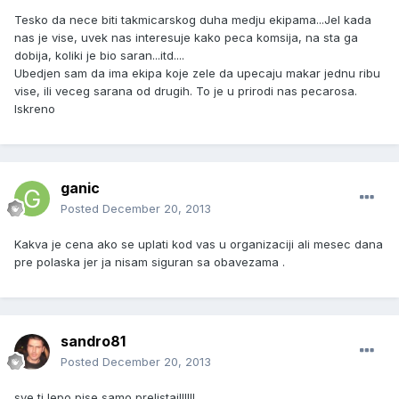
Tesko da nece biti takmicarskog duha medju ekipama...Jel kada
nas je vise, uvek nas interesuje kako peca komsija, na sta ga
dobija, koliki je bio saran...itd....
Ubedjen sam da ima ekipa koje zele da upecaju makar jednu ribu
vise, ili veceg sarana od drugih. To je u prirodi nas pecarosa.
Iskreno
ganic
Posted
December 20, 2013
Kakva je cena ako se uplati kod vas u organizaciji ali mesec dana
pre polaska jer ja nisam siguran sa obavezama .
sandro81
Posted
December 20, 2013
sve ti lepo pise,samo prelistaj!!!!!!