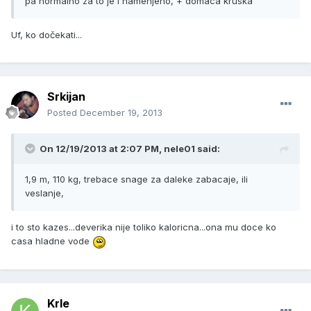
pa normalno za to je i namenjeno, + domaca kruska
Uf, ko dočekati...
Srkijan
Posted
December 19, 2013
On 12/19/2013 at 2:07 PM, nele01 said:
1,9 m, 110 kg, trebace snage za daleke zabacaje, ili
veslanje,
i to sto kazes...deverika nije toliko kaloricna...ona mu doce ko
casa hladne vode
Krle