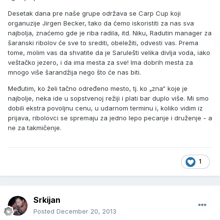
Desetak dana pre naše grupe održava se Carp Cup koji
organuzije Jirgen Becker, tako da ćemo iskoristiti za nas sva
najbolja, znaćemo gde je riba radila, itd. Niku, Radutin manager za
šaranski ribolov će sve to srediti, obeležiti, odvesti vas. Prema
tome, molim vas da shvatite da je Sarulešti velika divlja voda, iako
veštačko jezero, i da ima mesta za sve! Ima dobrih mesta za
mnogo više šarandžija nego što će nas biti.
Međutim, ko želi tačno određeno mesto, tj. ko „zna“ koje je
najbolje, neka ide u sopstvenoj režiji i plati bar duplo više. Mi smo
dobili ekstra povoljnu cenu, u udarnom terminu i, koliko vidim iz
prijava, ribolovci se spremaju za jedno lepo pecanje i druženje - a
ne za takmičenje.
1
Srkijan
Posted
December 20, 2013