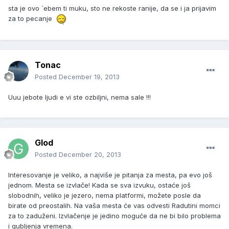
sta je ovo `ebem ti muku, sto ne rekoste ranije, da se i ja prijavim
za to pecanje
Tonac
Posted
December 19, 2013
Uuu jebote ljudi e vi ste ozbiljni, nema sale !!!
Glod
Posted
December 20, 2013
Interesovanje je veliko, a najviše je pitanja za mesta, pa evo još
jednom. Mesta se izvlače! Kada se sva izvuku, ostaće još
slobodnih, veliko je jezero, nema platformi, možete posle da
birate od preostalih. Na vaša mesta će vas odvesti Radutini momci
za to zaduženi. Izvlačenje je jedino moguće da ne bi bilo problema
i gubljenja vremena.