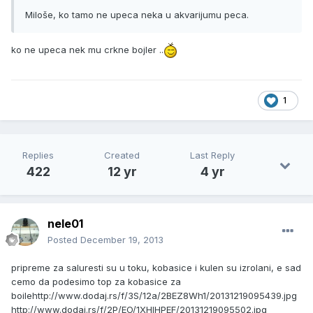
Miloše, ko tamo ne upeca neka u akvarijumu peca.
ko ne upeca nek mu crkne bojler ..
1
Replies
Created
Last Reply
422
12 yr
4 yr
nele01
Posted
December 19, 2013
pripreme za saluresti su u toku, kobasice i kulen su izrolani, e sad
cemo da podesimo top za kobasice za
boile
http://www.dodaj.rs/f/3S/12a/2BEZ8Wh1/20131219095439.jpg
http://www.dodaj.rs/f/2P/EO/1XHIHPEF/20131219095502.jpg