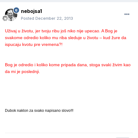
nebojsa1
Posted
December 22, 2013
Uživaj u životu, jer tvoju ribu još niko nije upecao. A Bog je
svakome odredio koliko mu riba sleduje u životu – kud žure da
ispucaju kvotu pre vremena?!
Bog je odredio i koliko kome pripada dana, stoga svaki živim kao
da mi je poslednji.
Dubok naklon za svako napisano slovo!!!