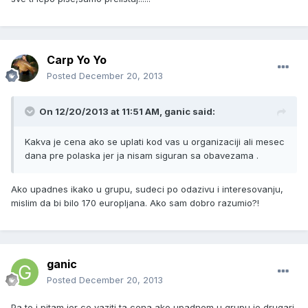
Carp Yo Yo
Posted
December 20, 2013
On 12/20/2013 at 11:51 AM, ganic said:
Kakva je cena ako se uplati kod vas u organizaciji ali mesec
dana pre polaska jer ja nisam siguran sa obavezama .
Ako upadnes ikako u grupu, sudeci po odazivu i interesovanju,
mislim da bi bilo 170 europljana. Ako sam dobro razumio?!
ganic
Posted
December 20, 2013
Pa to i pitam jer ce vaziti ta cena ako upadnem u grupu je drugari