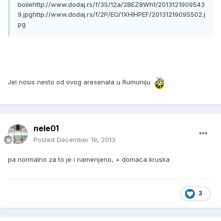
boile
http://www.dodaj.rs/f/3S/12a/2BEZ8Wh1/2013121909543
9.jpg
http://www.dodaj.rs/f/2P/EO/1XHIHPEF/20131219095502.j
pg
Jel nosis nesto od ovog aresenala u Rumuniju
nele01
Posted
December 19, 2013
pa normalno za to je i namenjeno, + domaca kruska
3