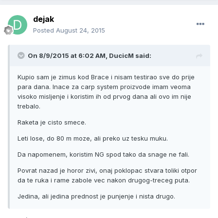
dejak
Posted
August 24, 2015
On 8/9/2015 at 6:02 AM, DucicM said:
Kupio sam je zimus kod Brace i nisam testirao sve do prije
para dana. Inace za carp system proizvode imam veoma
visoko misljenje i koristim ih od prvog dana ali ovo im nije
trebalo.
Raketa je cisto smece.
Leti lose, do 80 m moze, ali preko uz tesku muku.
Da napomenem, koristim NG spod tako da snage ne fali.
Povrat nazad je horor zivi, onaj poklopac stvara toliki otpor
da te ruka i rame zabole vec nakon drugog-treceg puta.
Jedina, ali jedina prednost je punjenje i nista drugo.