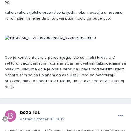
PS:
kako svako svjetsko prvenstvo iznjedri neku inovaciju u necemu,
licno moje misljenje da bi to ovaj puta moglo da bude ovo:
Ovo je koristio Bojan, a pored njega, isto su imali i Hrvati u C
sektoru. Jako pametna i korisna stvar na ovakvim takmicenjima sa
ovakvim uslovima gdje je obala neravna i pada pod velikim uglom.
Nasalio sam se sa Bojanom da ako uspiju prvi da patentiraju
proizvod, mozda uberu i lovu. Mada, da se ovo i napraviti u licnoj
reziji.
boza rus
Posted
October 18, 2015
Glupost nema dalje... Juče sam je koristio na miki 10 zabačaja dok