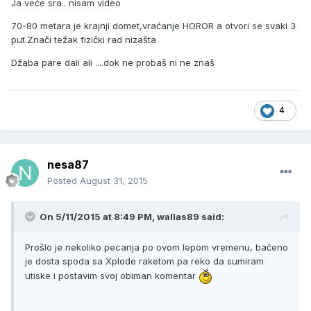
Ja veće sra.. nisam video
70-80 metara je krajnji domet,vraćanje HOROR a otvori se svaki 3
put.Znači težak fizički rad nizašta
Džaba pare dali ali ....dok ne probaš ni ne znaš
4
nesa87
Posted
August 31, 2015
On 5/11/2015 at 8:49 PM, wallas89 said:
Prošlo je nekoliko pecanja po ovom lepom vremenu, bačeno
je dosta spoda sa Xplode raketom pa reko da sumiram
utiske i postavim svoj obiman komentar