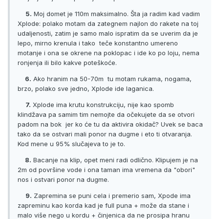
5.
Moj domet je 110m maksimalno. Šta ja radim kad vadim
Xplode: polako motam da zategnem najlon do rakete na toj
udaljenosti, zatim je samo malo ispratim da se uverim da je
lepo, mirno krenula i tako teče konstantno umereno
motanje i ona se okrene na poklopac i ide ko po loju, nema
ronjenja ili bilo kakve poteškoće.
6.
Ako hranim na 50-70m tu motam rukama, nogama,
brzo, polako sve jedno, Xplode ide laganica.
7.
Xplode ima krutu konstrukciju, nije kao spomb
klindžava pa samim tim nemojte da očekujete da se otvori
padom na bok jer ko će tu da aktivira okidač? Uvek se baca
tako da se ostvari mali ponor na dugme i eto ti otvaranja.
Kod mene u 95% slučajeva to je to.
8.
Bacanje na klip, opet meni radi odlično. Klipujem je na
2m od površine vode i ona taman ima vremena da "obori"
nos i ostvari ponor na dugme.
9.
Zapremina se puni cela i premerio sam, Xpode ima
zapreminu kao korda kad je full puna + može da stane i
malo više nego u kordu + činjenica da ne prosipa hranu