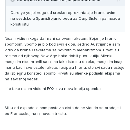
Caro yo yo jel nego od srbske reprezentacije hranio ovim
na svedsko u Spanii,Bojanic peca za Carp Sistem pa mozda
koristi istu.
Nisam vidio nikoga da hrani sa ovom raketom. Bojan je hranio
spombom. Spomb je bio kod svih ekipa. Jedino Austrijance sam
vidio da hrane i raketama sa povratnim mehanizmom. Hrvati su
recimo od njihovog New Age baita dobili punu kutiju Alienki
medjutim nisu hranili sa njima iako iste idu daleko, medjutim imaju
manu kao i sve ostale rakete, rasipaju hranu, sto svi sada nastoje
da izbjegnu koristeci spomb. Hrvati su alienke podijelili ekipama
na zavrsnoj veceri.
Isto tako nisam vidio ni FOX-ovu novu kopiju spomba.
Sliku od explode-a sam postavio cisto da se vidi da se prodaje i
po Francuskoj na njihovom trzistu.