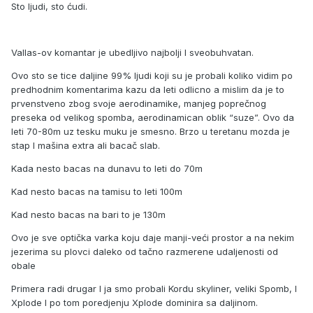
Sto ljudi, sto ćudi.
Vallas-ov komantar je ubedljivo najbolji I sveobuhvatan.
Ovo sto se tice daljine 99% ljudi koji su je probali koliko vidim po
predhodnim komentarima kazu da leti odlicno a mislim da je to
prvenstveno zbog svoje aerodinamike, manjeg poprečnog
preseka od velikog spomba, aerodinamican oblik “suze”. Ovo da
leti 70-80m uz tesku muku je smesno. Brzo u teretanu mozda je
stap I mašina extra ali bacač slab.
Kada nesto bacas na dunavu to leti do 70m
Kad nesto bacas na tamisu to leti 100m
Kad nesto bacas na bari to je 130m
Ovo je sve optička varka koju daje manji-veći prostor a na nekim
jezerima su plovci daleko od tačno razmerene udaljenosti od
obale
Primera radi drugar I ja smo probali Kordu skyliner, veliki Spomb, I
Xplode I po tom poredjenju Xplode dominira sa daljinom.