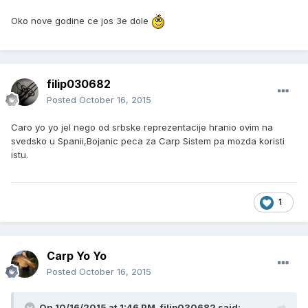
Oko nove godine ce jos 3e dole
filip030682
Posted
October 16, 2015
Caro yo yo jel nego od srbske reprezentacije hranio ovim na
svedsko u Spanii,Bojanic peca za Carp Sistem pa mozda koristi
istu.
1
Carp Yo Yo
Posted
October 16, 2015
On 10/16/2015 at 1:46 PM, filip030682 said: