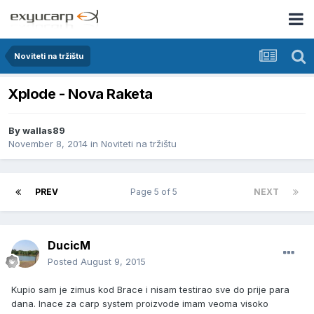
Noviteti na tržištu
Xplode - Nova Raketa
By
wallas89
November 8, 2014
in
Noviteti na tržištu
PREV
Page 5 of 5
NEXT
DucicM
Posted
August 9, 2015
Kupio sam je zimus kod Brace i nisam testirao sve do prije para
dana. Inace za carp system proizvode imam veoma visoko