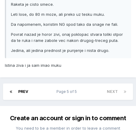
Raketa je cisto smece.
Leti lose, do 80 m moze, ali preko uz tesku muku.
Da napomenem, koristim NG spod tako da snage ne fali.
Povrat nazad je horor zivi, onaj poklopac stvara toliki otpor
da te ruka i rame zabole vec nakon drugog-treceg puta.
Jedina, ali jedina prednost je punjenje i nista drugo.
Istina ziva i ja sam imao muku
PREV
Page 5 of 5
NEXT
Create an account or sign in to comment
You need to be a member in order to leave a comment