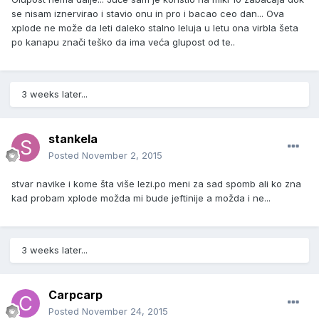
se nisam iznervirao i stavio onu in pro i bacao ceo dan... Ova
xplode ne može da leti daleko stalno leluja u letu ona virbla šeta
po kanapu znači teško da ima veća glupost od te..
3 weeks later...
stankela
Posted
November 2, 2015
stvar navike i kome šta više lezi.po meni za sad spomb ali ko zna
kad probam xplode možda mi bude jeftinije a možda i ne...
3 weeks later...
Carpcarp
Posted
November 24, 2015