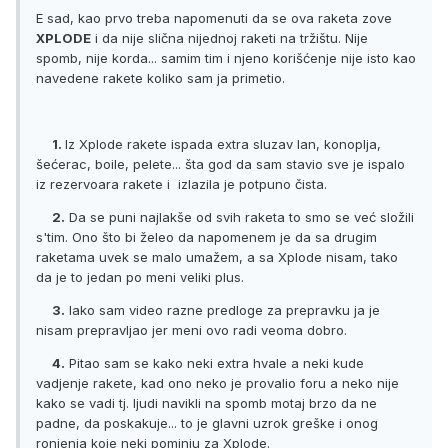
E sad, kao prvo treba napomenuti da se ova raketa zove
XPLODE
i da nije slična nijednoj raketi na tržištu. Nije
spomb, nije korda... samim tim i njeno korišćenje nije isto kao
navedene rakete koliko sam ja primetio.
1.
Iz Xplode rakete ispada extra sluzav lan, konoplja,
šećerac, boile, pelete... šta god da sam stavio sve je ispalo
iz rezervoara rakete i izlazila je potpuno čista.
2.
Da se puni najlakše od svih raketa to smo se već složili
s'tim. Ono što bi želeo da napomenem je da sa drugim
raketama uvek se malo umažem, a sa Xplode nisam, tako
da je to jedan po meni veliki plus.
3.
Iako sam video razne predloge za prepravku ja je
nisam prepravljao jer meni ovo radi veoma dobro.
4.
Pitao sam se kako neki extra hvale a neki kude
vadjenje rakete, kad ono neko je provalio foru a neko nije
kako se vadi tj. ljudi navikli na spomb motaj brzo da ne
padne, da poskakuje... to je glavni uzrok greške i onog
ronjenja koje neki pominju za Xplode.