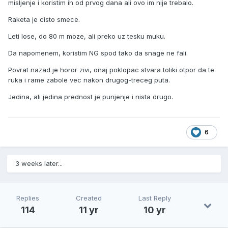
misljenje i koristim ih od prvog dana ali ovo im nije trebalo.
Raketa je cisto smece.
Leti lose, do 80 m moze, ali preko uz tesku muku.
Da napomenem, koristim NG spod tako da snage ne fali.
Povrat nazad je horor zivi, onaj poklopac stvara toliki otpor da te
ruka i rame zabole vec nakon drugog-treceg puta.
Jedina, ali jedina prednost je punjenje i nista drugo.
6
3 weeks later...
Replies
Created
Last Reply
114
11 yr
10 yr