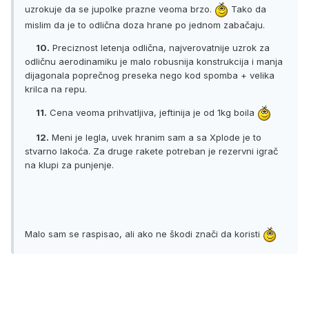
uzrokuje da se jupolke prazne veoma brzo.
Tako da
mislim da je to odlična doza hrane po jednom zabačaju.
10.
Preciznost letenja odlična, najverovatnije uzrok za
odličnu aerodinamiku je malo robusnija konstrukcija i manja
dijagonala poprečnog preseka nego kod spomba + velika
krilca na repu.
11.
Cena veoma prihvatljiva, jeftinija je od 1kg boila
12.
Meni je legla, uvek hranim sam a sa Xplode je to
stvarno lakoća. Za druge rakete potreban je rezervni igrač
na klupi za punjenje.
Malo sam se raspisao, ali ako ne škodi znači da koristi