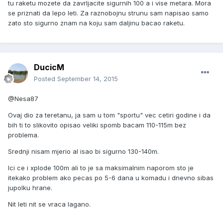
tu raketu mozete da zavrljacite sigurnih 100 a i vise metara. Mora
se priznati da lepo leti. Za raznobojnu strunu sam napisao samo
zato sto sigurno znam na koju sam daljinu bacao raketu.
DucicM
Posted
September 14, 2015
@Nesa87
Ovaj dio za teretanu, ja sam u tom "sportu" vec cetiri godine i da
bih ti to slikovito opisao veliki spomb bacam 110-115m bez
problema.
Srednji nisam mjerio al isao bi sigurno 130-140m.
Ici ce i xplode 100m ali to je sa maksimalnim naporom sto je
itekako problem ako pecas po 5-6 dana u komadu i dnevno sibas
jupolku hrane.
Nit leti nit se vraca lagano.