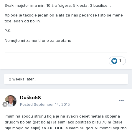
Svaki majstor ima min. 10 šrafcigera, 5 klesta, 3 busilice…
Xplode je takodje jedan od alata za nas pecarose I sto se mene
tice jedan od boljih.
P.S.
Nemojte mi zameriti ono za teretanu
1
2 weeks later...
Duško58
Posted
September 14, 2015
Imam na spodu strunu koja je na svakih deset metara obojena
drugom bojom (pet boja) i ja sam lako postizao blizu 70 m (dalje
nije moglo od sajle) sa
XPLODE,
a imam 58 god. Vi momci sigurno