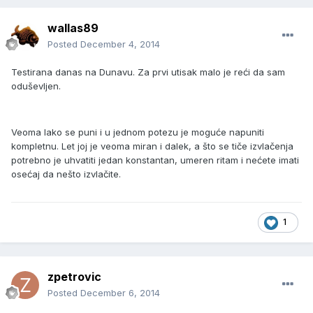
wallas89
Posted
December 4, 2014
Testirana danas na Dunavu. Za prvi utisak malo je reći da sam
oduševljen.
Veoma lako se puni i u jednom potezu je moguće napuniti
kompletnu. Let joj je veoma miran i dalek, a što se tiče izvlačenja
potrebno je uhvatiti jedan konstantan, umeren ritam i nećete imati
osećaj da nešto izvlačite.
1
zpetrovic
Posted
December 6, 2014