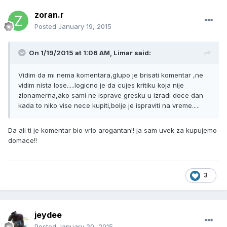
zoran.r
Posted
January 19, 2015
On 1/19/2015 at 1:06 AM, Limar said:
Vidim da mi nema komentara,glupo je brisati komentar ,ne
vidim nista lose.....logicno je da cujes kritiku koja nije
zlonamerna,ako sami ne isprave gresku u izradi doce dan
kada to niko vise nece kupiti,bolje je ispraviti na vreme.....
Da ali ti je komentar bio vrlo arogantan!! ja sam uvek za kupujemo
domace!!
3
jeydee
Posted
January 20, 2015