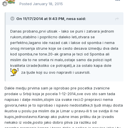
Posted
January 18, 2015
On 11/17/2014 at 9:43 PM, nesa said:
Danas probano,prvi utisak - lako se puni i zatvara jednom
rukom,stabilno i poprilicno daleko leti,otvara se
perfektno,lagano ide nazad cak i lakse od spomba i nema
onog mrsenja strune koje se cesto desava izmedju dva dela
kod spomba,ne tone.20-ak grama je tezi od Spomba ali
mislim da to ne smeta ni malo,ostaje samo da polozi ispit
kvaliteta izrade(koliko ce potrajati),a za ostalo kapa dole
za ljude koji su ovo napravili i usavrsili.
Dakle medju prvima sam je isprobao pre pocetka zvanicne
prodaie u Srbiji koja je pocela 1-12-2014,sve ovo sto sam tada
napisao i dalje mislim,stojim iza svake reci.O prepravci nema
govora,neko je to isprobao i ispavio nedostatke,ti ljudi imaju dosta
ikustva u poslu pa mislim da je Limar u pravu-ili ti se svidja ili ne
kupis,jednostavno.Kanap ako pukne imas priliku da je izvadis
nekako iz vode,posto jako dobro pliva za razliku od