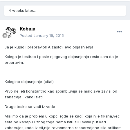
4 weeks later...
Kobaja
Posted
January 16, 2015
Ja je kupio i prepravio!! A zasto? evo objasnjenja
Kolega je testirao i posle njegovog objasnjenja resio sam da je
prepravim.
Kolegino objasnjenje (citat)
Prvo ne leti konstantno kao spomb,uvija se malo,sve zavisi od
zabacaja i kako izleti
.
Drugo tesko se vadi iz vode
Mislimo da je problem u kopci (gde se kaci) koja nije fiksna,vec
seta po kanapu i zbog toga nema istu silu svaki put kad
zabacujes,kada izleti,nije ravnomerno rasporedjena sila prilikom