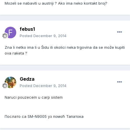
Mozeli se nabaviti u austriji ? Ako ima neko kontakt broj?
febus1
Posted
December 9, 2014
Zna li netko ima li u Šidu ili okolici neka trgovina da se može kupiti
ova raketa ?
Gedza
Posted
December 9, 2014
Naruci pouzecem u carp sistem
Послато са SM-N9005 уз помоћ Тапатока