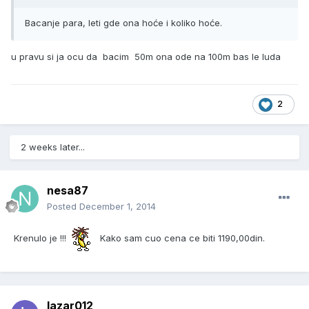
Bacanje para, leti gde ona hoće i koliko hoće.
u pravu si ja ocu da bacim 50m ona ode na 100m bas le luda
2
2 weeks later...
nesa87
Posted
December 1, 2014
Krenulo je !!!
Kako sam cuo cena ce biti 1190,00din.
lazar012