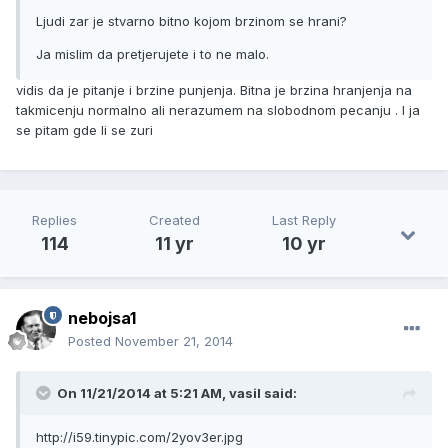
Ljudi zar je stvarno bitno kojom brzinom se hrani?
Ja mislim da pretjerujete i to ne malo.
vidis da je pitanje i brzine punjenja. Bitna je brzina hranjenja na
takmicenju normalno ali nerazumem na slobodnom pecanju . I ja
se pitam gde li se zuri
Replies
Created
Last Reply
114
11 yr
10 yr
nebojsa1
Posted
November 21, 2014
On 11/21/2014 at 5:21 AM, vasil said:
http://i59.tinypic.com/2yov3er.jpg