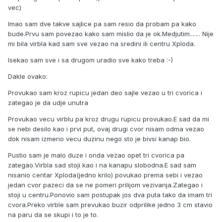
vec)
Imao sam dve takve sajlice pa sam resio da probam pa kako
bude.Prvu sam povezao kako sam mislio da je ok.Medjutim....... Nije
mi bila virbla kad sam sve vezao na sredini ili centru Xploda.
Isekao sam sve i sa drugom uradio sve kako treba :-)
Dakle ovako:
Provukao sam kroz rupicu jedan deo sajle vezao u tri cvorica i
zategao je da udje unutra
Provukao vecu virblu pa kroz drugu rupicu provukao.E sad da mi
se nebi desilo kao i prvi put, ovaj drugi cvor nisam odma vezao
dok nisam izmerio vecu duzinu nego sto je bivsi kanap bio.
Pustio sam je malo duze i onda vezao opet tri cvorica pa
zategao.Virbla sad stoji kao i na kanapu slobodna.E sad sam
nisanio centar Xploda(jedno krilo) povukao prema sebi i vezao
jedan cvor pazeci da se ne pomeri prilijom vezivanja.Zategao i
stoji u centru.Ponovio sam postupak jos dva puta tako da imam tri
cvora.Preko virble sam prevukao buzir odprilike jedno 3 cm stavio
na paru da se skupi i to je to.