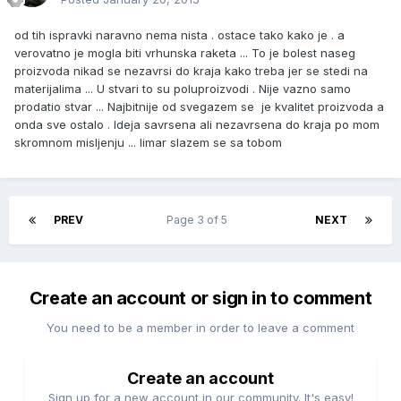
od tih ispravki naravno nema nista . ostace tako kako je . a
verovatno je mogla biti vrhunska raketa ... To je bolest naseg
proizvoda nikad se nezavrsi do kraja kako treba jer se stedi na
materijalima ... U stvari to su poluproizvodi . Nije vazno samo
prodatio stvar ... Najbitnije od svegazem se je kvalitet proizvoda a
onda sve ostalo . Ideja savrsena ali nezavrsena do kraja po mom
skromnom misljenju ... limar slazem se sa tobom
PREV
Page 3 of 5
NEXT
Create an account or sign in to comment
You need to be a member in order to leave a comment
Create an account
Sign up for a new account in our community. It's easy!