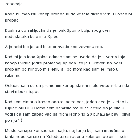
zabacaja
Kada bi imao isti kanap probao bi da vezem fiksno virblu i onda bi
probao.
Dosli su do zakljucka da je ipak Spomb bolji, zbog ovih
nedostataka
koje ima Xplod.
A ja nebi bio ja kad bi to prihvatio kao zavrsnu rec.
Kad mi je stigao Xplod odmah sam se uverio da je stvarno taja
kanap i virbla jedini promasaj Xploda. to je u ustvari naj veci
problem po njihovo misljenju a i po mom kad sam je imao u
rukama.
Odlucio sam se da promenim kanap stavim malo vecu virblu i da
stavim buzir ispod.
Kad sam cimnuo kanap,onako jacee bas, jedan deo je izleteo iz
rupice auuuuu.Odma sam pomislio sta bi se desilo da je bila u
vodi i da sam zabacivao sa njom jedno 10-20 puta.Bay bay i plivaj
po nju :-)
Mesto kanapa koristio sam sajlu, naj tanju koji sam imao(malo
tanja nego kanap na Xplodu,presvucenu zelenom bojom ili scim