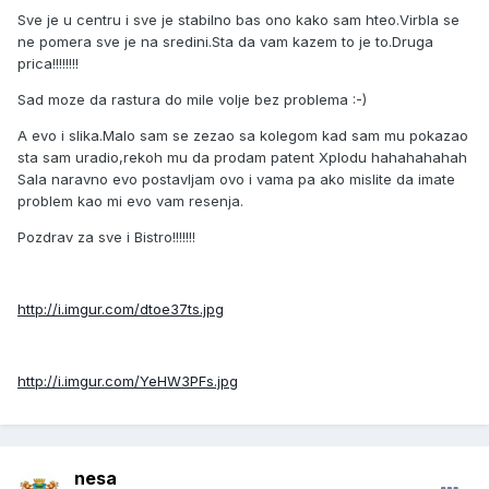
Sve je u centru i sve je stabilno bas ono kako sam hteo.Virbla se
ne pomera sve je na sredini.Sta da vam kazem to je to.Druga
prica!!!!!!!!
Sad moze da rastura do mile volje bez problema :-)
A evo i slika.Malo sam se zezao sa kolegom kad sam mu pokazao
sta sam uradio,rekoh mu da prodam patent Xplodu hahahahahah
Sala naravno evo postavljam ovo i vama pa ako mislite da imate
problem kao mi evo vam resenja.
Pozdrav za sve i Bistro!!!!!!!
http://i.imgur.com/dtoe37ts.jpg
http://i.imgur.com/YeHW3PFs.jpg
nesa