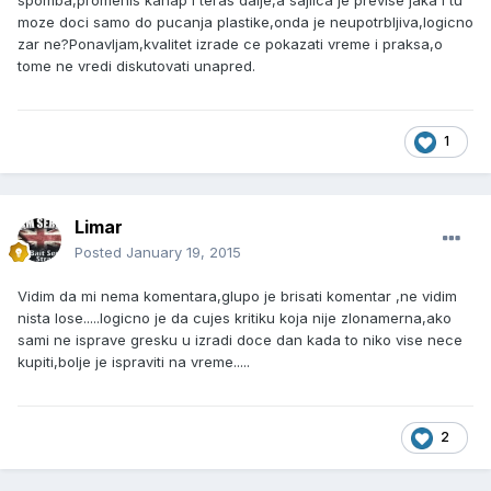
spomba,promenis kanap i teras dalje,a sajlica je previse jaka i tu
moze doci samo do pucanja plastike,onda je neupotrbljiva,logicno
zar ne?Ponavljam,kvalitet izrade ce pokazati vreme i praksa,o
tome ne vredi diskutovati unapred.
1
Limar
Posted
January 19, 2015
Vidim da mi nema komentara,glupo je brisati komentar ,ne vidim
nista lose.....logicno je da cujes kritiku koja nije zlonamerna,ako
sami ne isprave gresku u izradi doce dan kada to niko vise nece
kupiti,bolje je ispraviti na vreme.....
2