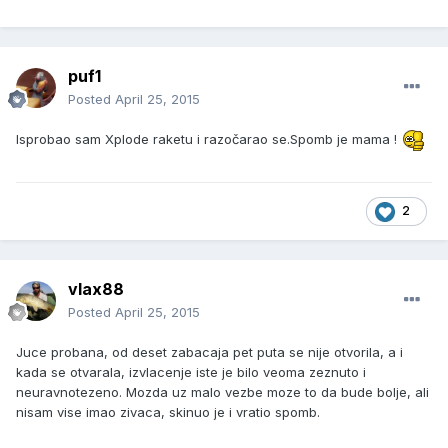
puf1
Posted
April 25, 2015
Isprobao sam Xplode raketu i razočarao se.Spomb je mama !
2
vlax88
Posted
April 25, 2015
Juce probana, od deset zabacaja pet puta se nije otvorila, a i
kada se otvarala, izvlacenje iste je bilo veoma zeznuto i
neuravnotezeno. Mozda uz malo vezbe moze to da bude bolje, ali
nisam vise imao zivaca, skinuo je i vratio spomb.