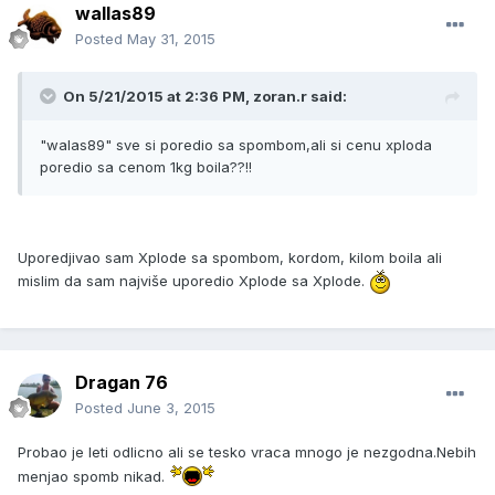
wallas89
Posted
May 31, 2015
On 5/21/2015 at 2:36 PM, zoran.r said:
"walas89" sve si poredio sa spombom,ali si cenu xploda
poredio sa cenom 1kg boila??!!
Uporedjivao sam Xplode sa spombom, kordom, kilom boila ali
mislim da sam najviše uporedio Xplode sa Xplode.
Dragan 76
Posted
June 3, 2015
Probao je leti odlicno ali se tesko vraca mnogo je nezgodna.Nebih
menjao spomb nikad.