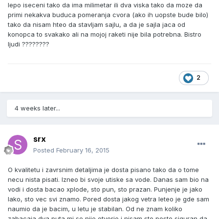
lepo iseceni tako da ima milimetar ili dva viska tako da moze da
primi nekakva buduca pomeranja cvora (ako ih uopste bude bilo)
tako da nisam hteo da stavljam sajlu, a da je sajla jaca od
konopca to svakako ali na mojoj raketi nije bila potrebna. Bistro
ljudi ????????
2
4 weeks later...
srx
Posted
February 16, 2015
O kvalitetu i zavrsnim detaljima je dosta pisano tako da o tome
necu nista pisati. Izneo bi svoje utiske sa vode. Danas sam bio na
vodi i dosta bacao xplode, sto pun, sto prazan. Punjenje je jako
lako, sto vec svi znamo. Pored dosta jakog vetra leteo je gde sam
naumio da je bacim, u letu je stabilan. Od ne znam koliko
zabacaja dva puta mi se nije otvorio i nisam sto posto siguran da