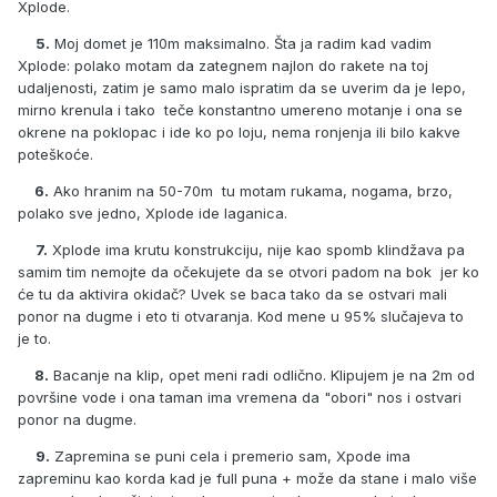
Xplode.
5.
Moj domet je 110m maksimalno. Šta ja radim kad vadim
Xplode: polako motam da zategnem najlon do rakete na toj
udaljenosti, zatim je samo malo ispratim da se uverim da je lepo,
mirno krenula i tako teče konstantno umereno motanje i ona se
okrene na poklopac i ide ko po loju, nema ronjenja ili bilo kakve
poteškoće.
6.
Ako hranim na 50-70m tu motam rukama, nogama, brzo,
polako sve jedno, Xplode ide laganica.
7.
Xplode ima krutu konstrukciju, nije kao spomb klindžava pa
samim tim nemojte da očekujete da se otvori padom na bok jer ko
će tu da aktivira okidač? Uvek se baca tako da se ostvari mali
ponor na dugme i eto ti otvaranja. Kod mene u 95% slučajeva to
je to.
8.
Bacanje na klip, opet meni radi odlično. Klipujem je na 2m od
površine vode i ona taman ima vremena da "obori" nos i ostvari
ponor na dugme.
9.
Zapremina se puni cela i premerio sam, Xpode ima
zapreminu kao korda kad je full puna + može da stane i malo više