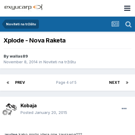
Noviteti na tržištu
Xplode - Nova Raketa
By
wallas89
November 8, 2014
in
Noviteti na tržištu
PREV
Page 4 of 5
NEXT
Kobaja
Posted
January 20, 2015
jeydee
kako mislis ideja nije zavrsena???