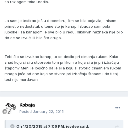
sa razlogom tako uradio.
Ja sam je testirao još u decembru, čim se bila pojavila, i nisam
primetio nedostatak u tome sto je kanap. Izbacao sam pola
jupolke i sa kanapom je sve bilo u redu, nikakvih naznaka nije bilo
da ce se izvući ili bilo šta drugo.
Tebi što se izvukao kanap, to se desilo pri cimanju rukom. Kako
znaš koju si silu utoprebio tom prilikom a koja sila je pri izbačaju
štapom? Meni je logično da je sila koju si stvorio cimanjem rukom
mnogo jača od one koja se stvara pri izbačaju štapom i da ti taj
test nije mordavan.
Kobaja
Posted
January 22, 2015
On 1/20/2015 at 7:06 PM, jeydee said: