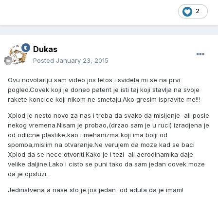
2
Dukas
Posted
January 23, 2015
Ovu novotariju sam video jos letos i svidela mi se na prvi
pogled.Covek koji je doneo patent je isti taj koji stavlja na svoje
rakete koncice koji nikom ne smetaju.Ako gresim ispravite me!!!
Xplod je nesto novo za nas i treba da svako da misljenje ali posle
nekog vremena.Nisam je probao,(drzao sam je u ruci) izradjena je
od odlicne plastike,kao i mehanizma koji ima bolji od
spomba,mislim na otvaranje.Ne verujem da moze kad se baci
Xplod da se nece otvoriti.Kako je i tezi ali aerodinamika daje
velike daljine.Lako i cisto se puni tako da sam jedan covek moze
da je opsluzi.
Jedinstvena a nase sto je jos jedan od aduta da je imam!