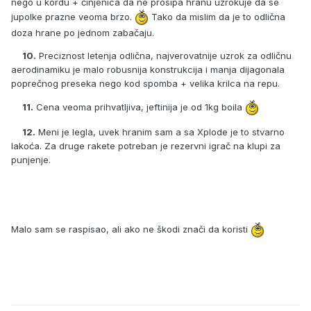
nego u kordu + činjenica da ne prosipa hranu uzrokuje da se
jupolke prazne veoma brzo.
Tako da mislim da je to odlična
doza hrane po jednom zabačaju.
10.
Preciznost letenja odlična, najverovatnije uzrok za odličnu
aerodinamiku je malo robusnija konstrukcija i manja dijagonala
poprečnog preseka nego kod spomba + velika krilca na repu.
11.
Cena veoma prihvatljiva, jeftinija je od 1kg boila
12.
Meni je legla, uvek hranim sam a sa Xplode je to stvarno
lakoća. Za druge rakete potreban je rezervni igrač na klupi za
punjenje.
Malo sam se raspisao, ali ako ne škodi znači da koristi