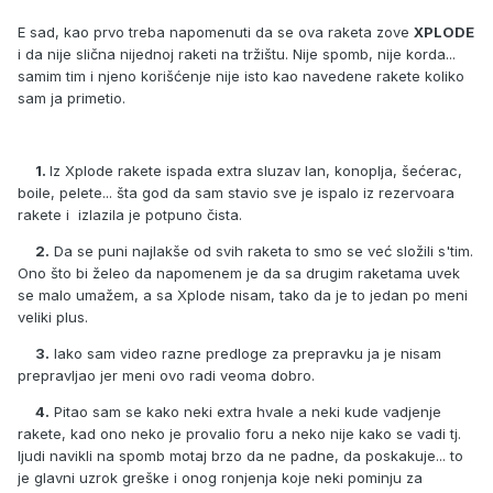
E sad, kao prvo treba napomenuti da se ova raketa zove
XPLODE
i da nije slična nijednoj raketi na tržištu. Nije spomb, nije korda...
samim tim i njeno korišćenje nije isto kao navedene rakete koliko
sam ja primetio.
1.
Iz Xplode rakete ispada extra sluzav lan, konoplja, šećerac,
boile, pelete... šta god da sam stavio sve je ispalo iz rezervoara
rakete i izlazila je potpuno čista.
2.
Da se puni najlakše od svih raketa to smo se već složili s'tim.
Ono što bi želeo da napomenem je da sa drugim raketama uvek
se malo umažem, a sa Xplode nisam, tako da je to jedan po meni
veliki plus.
3.
Iako sam video razne predloge za prepravku ja je nisam
prepravljao jer meni ovo radi veoma dobro.
4.
Pitao sam se kako neki extra hvale a neki kude vadjenje
rakete, kad ono neko je provalio foru a neko nije kako se vadi tj.
ljudi navikli na spomb motaj brzo da ne padne, da poskakuje... to
je glavni uzrok greške i onog ronjenja koje neki pominju za