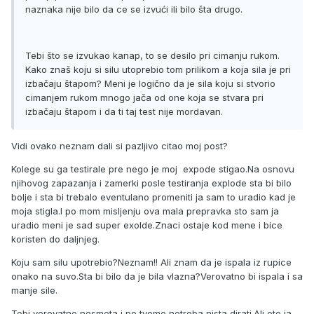
naznaka nije bilo da ce se izvući ili bilo šta drugo.
Tebi što se izvukao kanap, to se desilo pri cimanju rukom.
Kako znaš koju si silu utoprebio tom prilikom a koja sila je pri
izbačaju štapom? Meni je logično da je sila koju si stvorio
cimanjem rukom mnogo jača od one koja se stvara pri
izbačaju štapom i da ti taj test nije mordavan.
Vidi ovako neznam dali si pazljivo citao moj post?
Kolege su ga testirale pre nego je moj expode stigao.Na osnovu
njihovog zapazanja i zamerki posle testiranja explode sta bi bilo
bolje i sta bi trebalo eventulano promeniti ja sam to uradio kad je
moja stigla.I po mom misljenju ova mala prepravka sto sam ja
uradio meni je sad super exolde.Znaci ostaje kod mene i bice
koristen do daljnjeg.
Koju sam silu upotrebio?Neznam!! Ali znam da je ispala iz rupice
onako na suvo.Sta bi bilo da je bila vlazna?Verovatno bi ispala i sa
manje sile.
Tebi verovatno nesmeta i po tvome netreba nista dirati.Ali eto ja