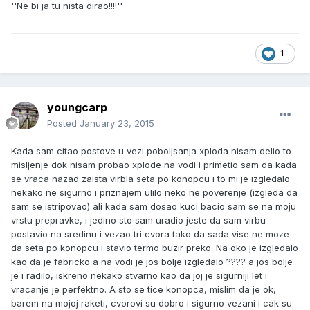
''Ne bi ja tu nista dirao!!!!''
1
youngcarp
Posted
January 23, 2015
Kada sam citao postove u vezi poboljsanja xploda nisam delio to
misljenje dok nisam probao xplode na vodi i primetio sam da kada
se vraca nazad zaista virbla seta po konopcu i to mi je izgledalo
nekako ne sigurno i priznajem ulilo neko ne poverenje (izgleda da
sam se istripovao) ali kada sam dosao kuci bacio sam se na moju
vrstu prepravke, i jedino sto sam uradio jeste da sam virbu
postavio na sredinu i vezao tri cvora tako da sada vise ne moze
da seta po konopcu i stavio termo buzir preko. Na oko je izgledalo
kao da je fabricko a na vodi je jos bolje izgledalo ???? a jos bolje
je i radilo, iskreno nekako stvarno kao da joj je sigurniji let i
vracanje je perfektno. A sto se tice konopca, mislim da je ok,
barem na mojoj raketi, cvorovi su dobro i sigurno vezani i cak su