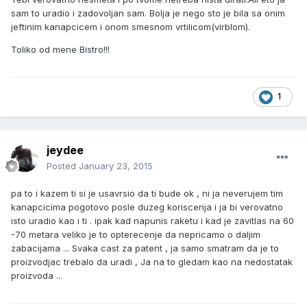
sam to uradio i zadovoljan sam. Bolja je nego sto je bila sa onim
jeftinim kanapcicem i onom smesnom vrtilicom(virblom).
Toliko od mene Bistro!!!
1
jeydee
Posted
January 23, 2015
pa to i kazem ti si je usavrsio da ti bude ok , ni ja neverujem tim
kanapcicima pogotovo posle duzeg koriscenja i ja bi verovatno
isto uradio kao i ti . ipak kad napunis raketu i kad je zavitlas na 60
-70 metara veliko je to opterecenje da nepricamo o daljim
zabacijama ... Svaka cast za patent , ja samo smatram da je to
proizvodjac trebalo da uradi , Ja na to gledam kao na nedostatak
proizvoda ...