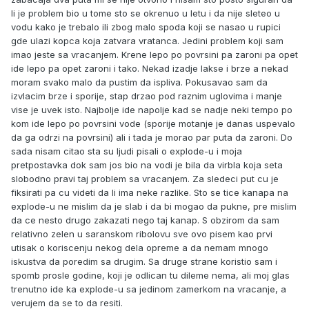
li je problem bio u tome sto se okrenuo u letu i da nije sleteo u
vodu kako je trebalo ili zbog malo spoda koji se nasao u rupici
gde ulazi kopca koja zatvara vratanca. Jedini problem koji sam
imao jeste sa vracanjem. Krene lepo po povrsini pa zaroni pa opet
ide lepo pa opet zaroni i tako. Nekad izadje lakse i brze a nekad
moram svako malo da pustim da ispliva. Pokusavao sam da
izvlacim brze i sporije, stap drzao pod raznim uglovima i manje
vise je uvek isto. Najbolje ide napolje kad se nadje neki tempo po
kom ide lepo po povrsini vode (sporije motanje je danas uspevalo
da ga odrzi na povrsini) ali i tada je morao par puta da zaroni. Do
sada nisam citao sta su ljudi pisali o explode-u i moja
pretpostavka dok sam jos bio na vodi je bila da virbla koja seta
slobodno pravi taj problem sa vracanjem. Za sledeci put cu je
fiksirati pa cu videti da li ima neke razlike. Sto se tice kanapa na
explode-u ne mislim da je slab i da bi mogao da pukne, pre mislim
da ce nesto drugo zakazati nego taj kanap. S obzirom da sam
relativno zelen u saranskom ribolovu sve ovo pisem kao prvi
utisak o koriscenju nekog dela opreme a da nemam mnogo
iskustva da poredim sa drugim. Sa druge strane koristio sam i
spomb prosle godine, koji je odlican tu dileme nema, ali moj glas
trenutno ide ka explode-u sa jedinom zamerkom na vracanje, a
verujem da se to da resiti.