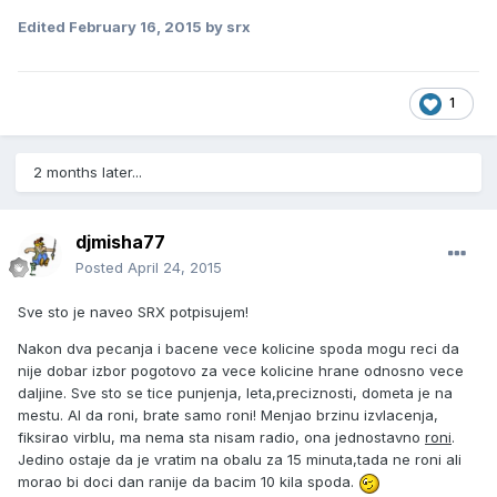
Edited
February 16, 2015
by srx
1
2 months later...
djmisha77
Posted
April 24, 2015
Sve sto je naveo SRX potpisujem!
Nakon dva pecanja i bacene vece kolicine spoda mogu reci da
nije dobar izbor pogotovo za vece kolicine hrane odnosno vece
daljine. Sve sto se tice punjenja, leta,preciznosti, dometa je na
mestu. Al da roni, brate samo roni! Menjao brzinu izvlacenja,
fiksirao virblu, ma nema sta nisam radio, ona jednostavno
roni
.
Jedino ostaje da je vratim na obalu za 15 minuta,tada ne roni ali
morao bi doci dan ranije da bacim 10 kila spoda.