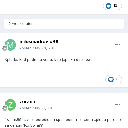
10
2 weeks later...
milosmarkovic88
Posted
May 20, 2015
Xplode, kad padne u vodu, kao jupolku da si bacio..
1
zoran.r
Posted
May 21, 2015
"walas89" sve si poredio sa spombom,ali si cenu xploda poredio
sa cenom 1kg boila??!!