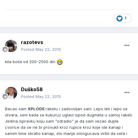
1
razotevs
Posted
May 22, 2015
kila boila od 200-2500 din
Duško58
Posted
May 22, 2015
Bacao sam
XPLODE
raketu i zadovoljan sam. Lepo leti i lepo se
otvara, sem kada se kukuruz uglavi ispod dugmeta u samoj raketi.
Jedina ispravku koju sam "odradio" je da sam vezao duple
cvorice da se ne bi provukli kroz rupice kroz koje ide kanap i
samim time skratio kanap, sto manje omogucava virbli da seta i