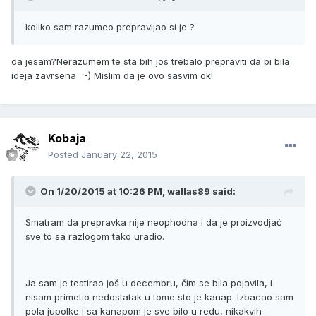
koliko sam razumeo prepravljao si je ?
da jesam?Nerazumem te sta bih jos trebalo prepraviti da bi bila
ideja zavrsena :-) Mislim da je ovo sasvim ok!
Kobaja
Posted
January 22, 2015
On 1/20/2015 at 10:26 PM, wallas89 said:
Smatram da prepravka nije neophodna i da je proizvodjač
sve to sa razlogom tako uradio.
Ja sam je testirao još u decembru, čim se bila pojavila, i
nisam primetio nedostatak u tome sto je kanap. Izbacao sam
pola jupolke i sa kanapom je sve bilo u redu, nikakvih