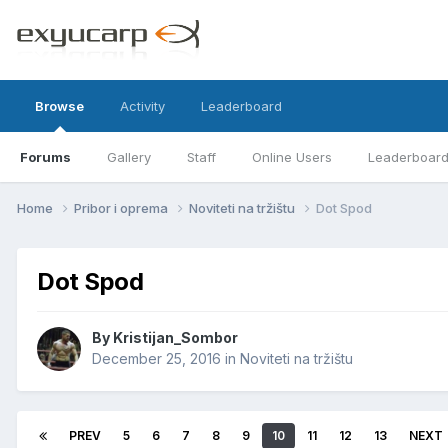
Browse
Activity
Leaderboard
Forums
Gallery
Staff
Online Users
Leaderboar
Home
Pribor i oprema
Noviteti na tržištu
Dot Spod
Dot Spod
By
Kristijan_Sombor
December 25, 2016
in
Noviteti na tržištu
PREV
5
6
7
8
9
10
11
12
13
NEXT