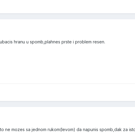
ubacis hranu u spomb,plahnes prste i problem resen.
 sto ne mozes sa jednom rukom(levom) da napunis spomb,dak za ist