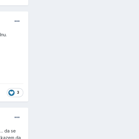
lnu.
3
.. da se
a kazem da