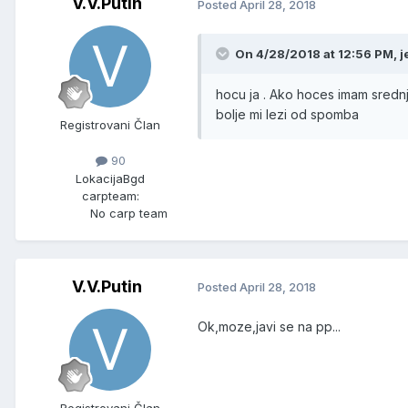
V.V.Putin
Posted
April 28, 2018
On 4/28/2018 at 12:56 PM, j
hocu ja . Ako hoces imam srednji
bolje mi lezi od spomba
Registrovani Član
90
Lokacija
Bgd
carpteam:
No carp team
V.V.Putin
Posted
April 28, 2018
Ok,moze,javi se na pp...
Registrovani Član