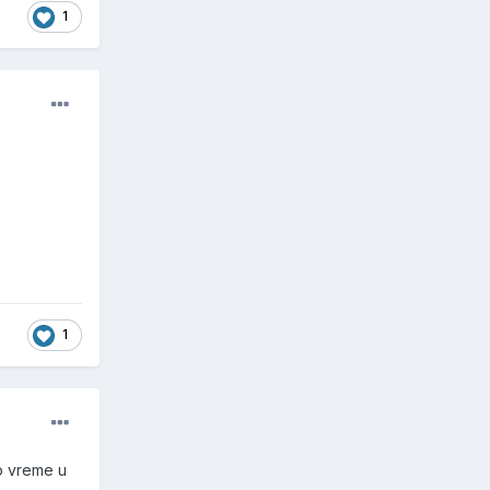
1
1
o vreme u