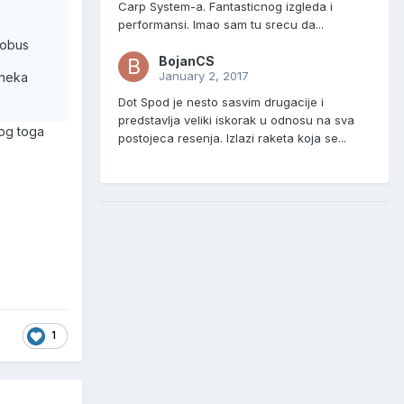
Carp System-a. Fantasticnog izgleda i
performansi. Imao sam tu srecu da...
lobus
BojanCS
January 2, 2017
 neka
Dot Spod je nesto sasvim drugacije i
predstavlja veliki iskorak u odnosu na sva
bog toga
postojeca resenja. Izlazi raketa koja se...
1