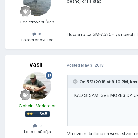
desnoj drzis stap.
Registrovani Član
85
Послато са SM-A520F уз помоћ 
Lokacija
novi sad
vasil
Posted
May 3, 2018
On 5/2/2018 at 9:10 PM, kos
KAD SI SAM, SVE MOZES DA UR
Globalni Moderator
1k
Lokacija
Sofija
Ma uzmes kutlacu i resena stvar, c