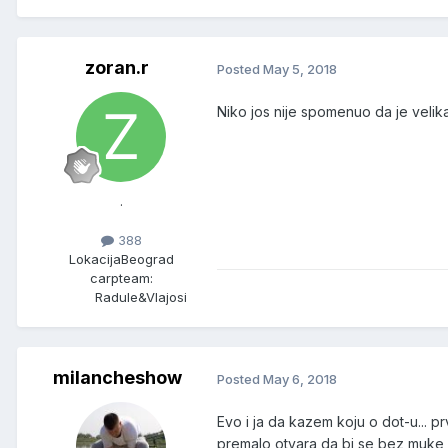
zoran.r
Posted
May 5, 2018
Niko jos nije spomenuo da je velika
.
388
Lokacija
Beograd
carpteam:
Radule&Vlajosi
milancheshow
Posted
May 6, 2018
Evo i ja da kazem koju o dot-u... p
premalo otvara da bi se bez muke 