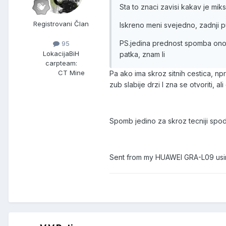
Sta to znaci zavisi kakav je mik
Registrovani Član
Iskreno meni svejedno, zadnji pu
PS.jedina prednost spomba onog 
95
Lokacija
BiH
patka, znam li
carpteam:
CT Mine
Pa ako ima skroz sitnih cestica, npr
zub slabije drzi I zna se otvoriti, ali
Spomb jedino za skroz tecniji spod 
Sent from my HUAWEI GRA-L09 usi