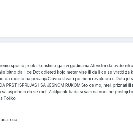
emo spomb je ok i koristimo ga svi godinama.Ali vidim da ovde niko
e bitno da li ce Dot odleteti kojo metar vise ili da li ce se vratiti za
 smo da radimo na pecanju.Glavna stvar i po meni revolucija u Dotu je 
PRST ISPRLJAS I SA JESNOM RUKOM.Sto ce mo, hteli priznati ili n
sa uspehom da se radi. Zakljucak-kada si sam na vodi ne postoji bo
a.Toliko.
Тапатока