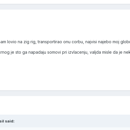
am lovio na zig rig, transportirao onu corbu, najvisi najebo moj glob
og je sto ga napadaju somovi pri izvlacenju, valjda misle da je ne
il said: