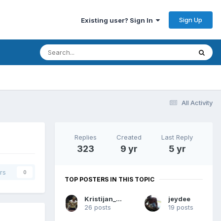
Sign Up
Existing user? Sign In
All Activity
Replies
Created
Last Reply
323
9 yr
5 yr
rs
0
TOP POSTERS IN THIS TOPIC
Kristijan_Sombor
jeydee
26 posts
19 posts