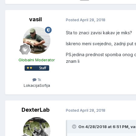
vasil
Posted
April 28, 2018
Sta to znaci zavisi kakav je miks?
Iskreno meni svejedno, zadnji put s
PS.jedina prednost spomba onog crn
Globalni Moderator
znam li
1k
Lokacija
Sofija
DexterLab
Posted
April 28, 2018
On 4/28/2018 at 6:51 PM, vas