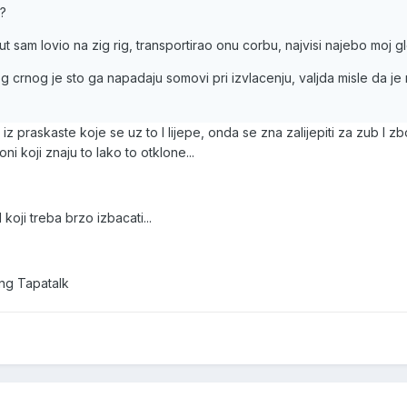
s?
t sam lovio na zig rig, transportirao onu corbu, najvisi najebo moj g
crnog je sto ga napadaju somovi pri izvlacenju, valjda misle da je
 iz praskaste koje se uz to I lijepe, onda se zna zalijepiti za zub I z
 oni koji znaju to lako to otklone...
koji treba brzo izbacati...
ng Tapatalk