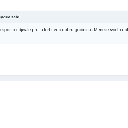
eydee said:
 spomb ridjinale prdi u torbi vec dobru godinicu . Meni se svidja do