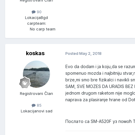
90
Lokacija
Bgd
carpteam:
No carp team
koskas
Posted
May 2, 2018
Evo da dodam i ja koju,da se razum
spomenuo mozda i najbitniju stvar,nij
brze,mi smo bre fizikalci i navikli
SAM, SVE MOZES DA URADIS BEZ DA 
jednom drugom raketom nije moglo 
Registrovani Član
naprava za plasiranje hrane od Dot
85
Lokacija
novi sad
Послато са SM-A520F уз помоћ 