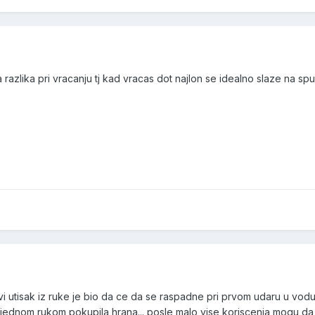
 razlika pri vracanju tj kad vracas dot najlon se idealno slaze na spu
rvi utisak iz ruke je bio da ce da se raspadne pri prvom udaru u vodu.
jednom rukom pokupila hrana... posle malo vise koriscenja mogu d