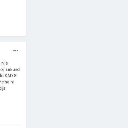
 nije
 koji sekund
sto KAD SI
e sa ni
lja