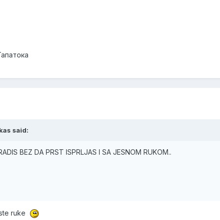
Тапатока
kas said:
ADIS BEZ DA PRST ISPRLJAS I SA JESNOM RUKOM..
iste ruke