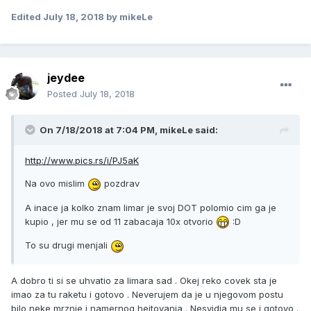
Edited
July 18, 2018
by mikeLe
jeydee
Posted
July 18, 2018
On 7/18/2018 at 7:04 PM, mikeLe said:
http://www.pics.rs/i/PJ5aK
Na ovo mislim
pozdrav
A inace ja kolko znam limar je svoj DOT polomio cim ga je
kupio , jer mu se od 11 zabacaja 10x otvorio
:D
To su drugi menjali
A dobro ti si se uhvatio za limara sad . Okej reko covek sta je
imao za tu raketu i gotovo . Neverujem da je u njegovom postu
bilo neke mrznje i namernog hejtovanja . Nesvidja mu se i gotovo .