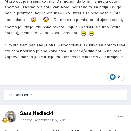
Micro dot jos nisam koristio. Da moram da biram izmedju dota i
spomba, izabrao bih dot uvek. Prvo, pokazao mi se bolje. Drugo,
nas je proizvod, koji je vrhunski i koji zasluzuje vise paznje (nije
kao xplode
). Da neko ne pomisli da pljujem spomb,
spomb je i dalje vrhunska raketa, koju cu koristiti sigurno (veliki
spomb), sem ako CS ne izbaci veci dot.
Ovo sto sam napisao je
MOJE
trogodisnje iskustvo sa dotom i sve
sto sam napisao je ono kako sam
JA
video/vidim dot. A ne kako
zapravo mozda jeste ili nije. Ne namecem nikome svoje misljenje.
5
1 month later...
Sasa Nadlacki
Posted
September 5, 2020