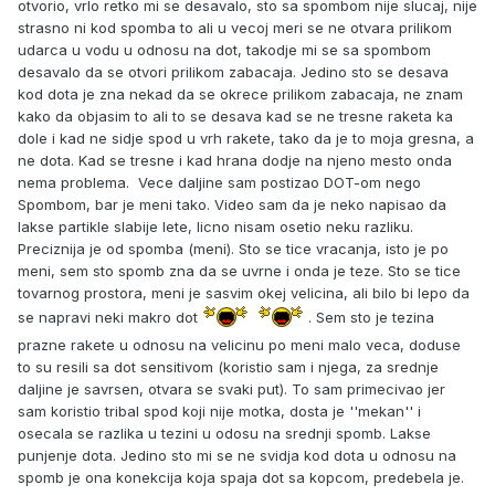
otvorio, vrlo retko mi se desavalo, sto sa spombom nije slucaj, nije
strasno ni kod spomba to ali u vecoj meri se ne otvara prilikom
udarca u vodu u odnosu na dot, takodje mi se sa spombom
desavalo da se otvori prilikom zabacaja. Jedino sto se desava
kod dota je zna nekad da se okrece prilikom zabacaja, ne znam
kako da objasim to ali to se desava kad se ne tresne raketa ka
dole i kad ne sidje spod u vrh rakete, tako da je to moja gresna, a
ne dota. Kad se tresne i kad hrana dodje na njeno mesto onda
nema problema. Vece daljine sam postizao DOT-om nego
Spombom, bar je meni tako. Video sam da je neko napisao da
lakse partikle slabije lete, licno nisam osetio neku razliku.
Preciznija je od spomba (meni). Sto se tice vracanja, isto je po
meni, sem sto spomb zna da se uvrne i onda je teze. Sto se tice
tovarnog prostora, meni je sasvim okej velicina, ali bilo bi lepo da
se napravi neki makro dot
. Sem sto je tezina
prazne rakete u odnosu na velicinu po meni malo veca, doduse
to su resili sa dot sensitivom (koristio sam i njega, za srednje
daljine je savrsen, otvara se svaki put). To sam primecivao jer
sam koristio tribal spod koji nije motka, dosta je ''mekan'' i
osecala se razlika u tezini u odosu na srednji spomb. Lakse
punjenje dota. Jedino sto mi se ne svidja kod dota u odnosu na
spomb je ona konekcija koja spaja dot sa kopcom, predebela je.