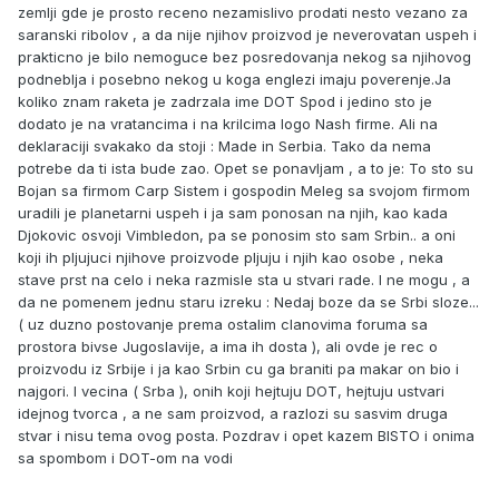
zemlji gde je prosto receno nezamislivo prodati nesto vezano za
saranski ribolov , a da nije njihov proizvod je neverovatan uspeh i
prakticno je bilo nemoguce bez posredovanja nekog sa njihovog
podneblja i posebno nekog u koga englezi imaju poverenje.Ja
koliko znam raketa je zadrzala ime DOT Spod i jedino sto je
dodato je na vratancima i na krilcima logo Nash firme. Ali na
deklaraciji svakako da stoji : Made in Serbia. Tako da nema
potrebe da ti ista bude zao. Opet se ponavljam , a to je: To sto su
Bojan sa firmom Carp Sistem i gospodin Meleg sa svojom firmom
uradili je planetarni uspeh i ja sam ponosan na njih, kao kada
Djokovic osvoji Vimbledon, pa se ponosim sto sam Srbin.. a oni
koji ih pljujuci njihove proizvode pljuju i njih kao osobe , neka
stave prst na celo i neka razmisle sta u stvari rade. I ne mogu , a
da ne pomenem jednu staru izreku : Nedaj boze da se Srbi sloze...
( uz duzno postovanje prema ostalim clanovima foruma sa
prostora bivse Jugoslavije, a ima ih dosta ), ali ovde je rec o
proizvodu iz Srbije i ja kao Srbin cu ga braniti pa makar on bio i
najgori. I vecina ( Srba ), onih koji hejtuju DOT, hejtuju ustvari
idejnog tvorca , a ne sam proizvod, a razlozi su sasvim druga
stvar i nisu tema ovog posta. Pozdrav i opet kazem BISTO i onima
sa spombom i DOT-om na vodi