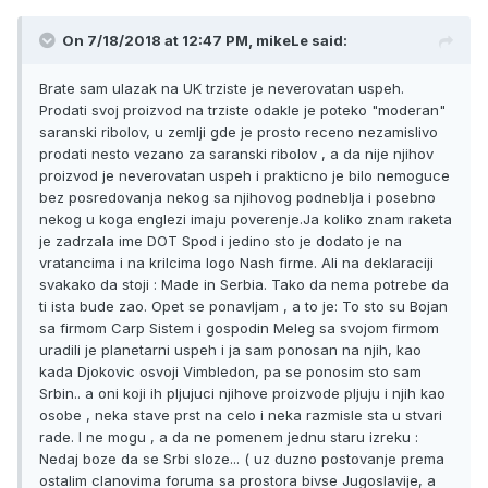
On 7/18/2018 at 12:47 PM, mikeLe said:
Brate sam ulazak na UK trziste je neverovatan uspeh.
Prodati svoj proizvod na trziste odakle je poteko "moderan"
saranski ribolov, u zemlji gde je prosto receno nezamislivo
prodati nesto vezano za saranski ribolov , a da nije njihov
proizvod je neverovatan uspeh i prakticno je bilo nemoguce
bez posredovanja nekog sa njihovog podneblja i posebno
nekog u koga englezi imaju poverenje.Ja koliko znam raketa
je zadrzala ime DOT Spod i jedino sto je dodato je na
vratancima i na krilcima logo Nash firme. Ali na deklaraciji
svakako da stoji : Made in Serbia. Tako da nema potrebe da
ti ista bude zao. Opet se ponavljam , a to je: To sto su Bojan
sa firmom Carp Sistem i gospodin Meleg sa svojom firmom
uradili je planetarni uspeh i ja sam ponosan na njih, kao
kada Djokovic osvoji Vimbledon, pa se ponosim sto sam
Srbin.. a oni koji ih pljujuci njihove proizvode pljuju i njih kao
osobe , neka stave prst na celo i neka razmisle sta u stvari
rade. I ne mogu , a da ne pomenem jednu staru izreku :
Nedaj boze da se Srbi sloze... ( uz duzno postovanje prema
ostalim clanovima foruma sa prostora bivse Jugoslavije, a