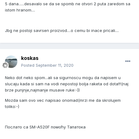
5 dana......desavalo se da se spomb ne otvori 2 puta zaredom sa
istom hranom....
Jbg ne postoji savrsen proizvod....o cemu bi inace pricali....
koskas
Posted
September 11, 2020
Neko dot neko spom...ali sa sigurnoscu mogu da napisem u
slucaju kada si sam na vodi nepostoji bolja raketa od dota!!!(naj
brze punjnje,najmanje musave ruke:-))
Mozda sam ovo vec napisao onomad(mrzi me da skrolujem
toliko:-)
Послато са SM-A520F помоћу Тапатока