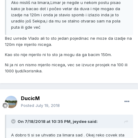
Ako misliš na limara,Limar je negde u nekom postu pisao
kako je bacao dot i počeo vetar da duva i nije mogao da
izadje na 120m i onda je stavio spomb i izlazio inda je to
uradilo još 5ekipa,i da mu se stalno otvarao sam na pola
puta ili gde već
Bez uvrede Vlado ali to sto jedan pojedinac ne moze da izadje na
120m nije mjerilo nicega.
Kao sto nije mjerilo ni to sto ja mogu da ga bacim 150m.
Ni ja ni on nismo mjerilo nicega, vec se izvuce prosjek na 100 ili
1000 ljudi/korisnika.
DucicM
Posted
July 19, 2018
On 7/18/2018 at 10:35 PM, jeydee said:
A dobro ti si se uhvatio za limara sad . Okej reko covek sta