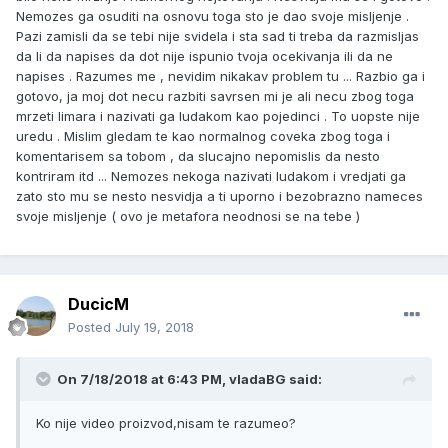
Nemozes ga osuditi na osnovu toga sto je dao svoje misljenje .
Pazi zamisli da se tebi nije svidela i sta sad ti treba da razmisljas
da li da napises da dot nije ispunio tvoja ocekivanja ili da ne
napises . Razumes me , nevidim nikakav problem tu ... Razbio ga i
gotovo, ja moj dot necu razbiti savrsen mi je ali necu zbog toga
mrzeti limara i nazivati ga ludakom kao pojedinci . To uopste nije
uredu . Mislim gledam te kao normalnog coveka zbog toga i
komentarisem sa tobom , da slucajno nepomislis da nesto
kontriram itd ... Nemozes nekoga nazivati ludakom i vredjati ga
zato sto mu se nesto nesvidja a ti uporno i bezobrazno nameces
svoje misljenje ( ovo je metafora neodnosi se na tebe )
DucicM
Posted
July 19, 2018
On 7/18/2018 at 6:43 PM, vladaBG said:
Ko nije video proizvod,nisam te razumeo?