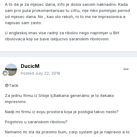
A to da je za mjesec dana, info je dosla sasvim naknadno. Kada
sam prvi puta prokomentarisao tu cifru, nije niko pominjao period
od mjesec dana. No , kao sto rekoh, ni to me ne impresionira a
napisao sam zasto.
U engleskoj imas vise radnji za ribolov nego naprimjer u BiH
ribolovaca koji se bave iskljucivo saranskim ribolovom.
DucicM
Posted
July 22, 2018
@Tarik
Za jednu firmu iz Srbije tj.Balkana generalno je to itekako
impresivno.
Nadji mi firmu iz exyu prostora koja je postigla takvo nesto?
Pogotovo u saranskom ribolovu?
Nemamo mi sta da pravimo bum, carp system ga je napravio a to