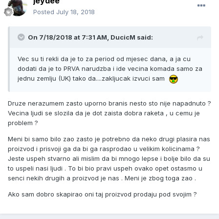
jeydee
Posted
July 18, 2018
On 7/18/2018 at 7:31 AM, DucicM said:
Vec su ti rekli da je to za period od mjesec dana, a ja cu
dodati da je to PRVA narudzba i ide vecina komada samo za
jednu zemlju (UK) tako da....zakljucak izvuci sam
Druze nerazumem zasto uporno branis nesto sto nije napadnuto ?
Vecina ljudi se slozila da je dot zaista dobra raketa , u cemu je
problem ?
Meni bi samo bilo zao zasto je potrebno da neko drugi plasira nas
proizvod i prisvoji ga da bi ga rasprodao u velikim kolicinama ?
Jeste uspeh stvarno ali mislim da bi mnogo lepse i bolje bilo da su
to uspeli nasi ljudi . To bi bio pravi uspeh ovako opet ostasmo u
senci nekih drugih a proizvod je nas . Meni je zbog toga zao .
Ako sam dobro skapirao oni taj proizvod prodaju pod svojim ?