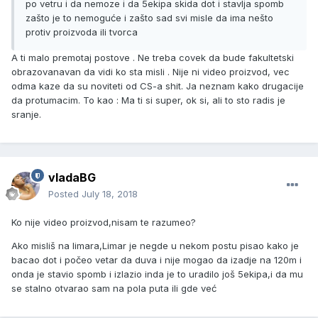
po vetru i da nemoze i da 5ekipa skida dot i stavlja spomb
zašto je to nemoguće i zašto sad svi misle da ima nešto
protiv proizvoda ili tvorca
A ti malo premotaj postove . Ne treba covek da bude fakultetski
obrazovanavan da vidi ko sta misli . Nije ni video proizvod, vec
odma kaze da su noviteti od CS-a shit. Ja neznam kako drugacije
da protumacim. To kao : Ma ti si super, ok si, ali to sto radis je
sranje.
vladaBG
Posted
July 18, 2018
Ko nije video proizvod,nisam te razumeo?
Ako misliš na limara,Limar je negde u nekom postu pisao kako je
bacao dot i počeo vetar da duva i nije mogao da izadje na 120m i
onda je stavio spomb i izlazio inda je to uradilo još 5ekipa,i da mu
se stalno otvarao sam na pola puta ili gde već