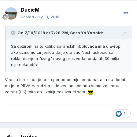
DucicM
Posted
July 18, 2018
On 7/16/2018 at 7:28 PM, Carp Yo Yo said:
Sa obzirom na to koliko saranskih ribolovaca ima u Evropi i
ako uzmemo cinjenicu da je eto sad Nash uskocio sa
reklamiranjem "svog" novog proizvoda, onda tih 30 milja i
nije neka cifra.
Vec su ti rekli da je to za period od mjesec dana, a ja cu dodati
da je to PRVA narudzba i ide vecina komada samo za jednu
zemlju (UK) tako da....zakljucak izvuci sam
1