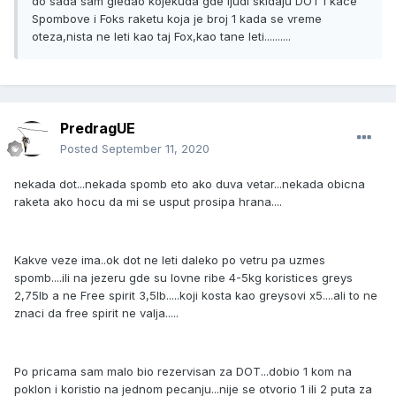
do sada sam gledao kojekuda gde ljudi skidaju DOT i kace
Spombove i Foks raketu koja je broj 1 kada se vreme
oteza,nista ne leti kao taj Fox,kao tane leti..........
PredragUE
Posted
September 11, 2020
nekada dot...nekada spomb eto ako duva vetar...nekada obicna
raketa ako hocu da mi se usput prosipa hrana....
Kakve veze ima..ok dot ne leti daleko po vetru pa uzmes
spomb....ili na jezeru gde su lovne ribe 4-5kg koristices greys
2,75lb a ne Free spirit 3,5lb.....koji kosta kao greysovi x5....ali to ne
znaci da free spirit ne valja.....
Po pricama sam malo bio rezervisan za DOT...dobio 1 kom na
poklon i koristio na jednom pecanju...nije se otvorio 1 ili 2 puta za