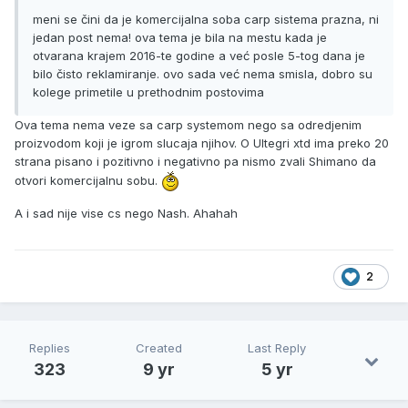
meni se čini da je komercijalna soba carp sistema prazna, ni
jedan post nema! ova tema je bila na mestu kada je
otvarana krajem 2016-te godine a već posle 5-tog dana je
bilo čisto reklamiranje. ovo sada već nema smisla, dobro su
kolege primetile u prethodnim postovima
Ova tema nema veze sa carp systemom nego sa odredjenim
proizvodom koji je igrom slucaja njihov. O Ultegri xtd ima preko 20
strana pisano i pozitivno i negativno pa nismo zvali Shimano da
otvori komercijalnu sobu.
A i sad nije vise cs nego Nash. Ahahah
2
Replies
Created
Last Reply
323
9 yr
5 yr