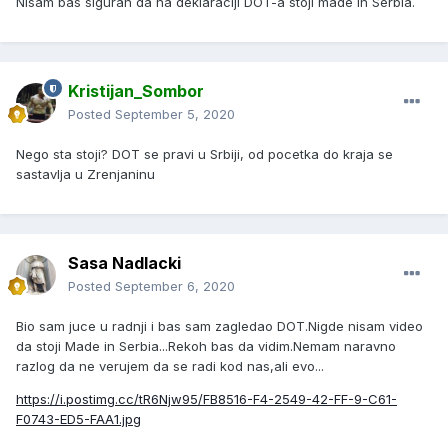
Nisam bas siguran da na deklaraciji DOT-a stoji made in Serbia.
Kristijan_Sombor
Posted
September 5, 2020
Nego sta stoji? DOT se pravi u Srbiji, od pocetka do kraja se
sastavlja u Zrenjaninu
Sasa Nadlacki
Posted
September 6, 2020
Bio sam juce u radnji i bas sam zagledao DOT.Nigde nisam video
da stoji Made in Serbia...Rekoh bas da vidim.Nemam naravno
razlog da ne verujem da se radi kod nas,ali evo...
https://i.postimg.cc/tR6Njw95/FB8516-F4-2549-42-FF-9-C61-
F0743-ED5-FAA1.jpg