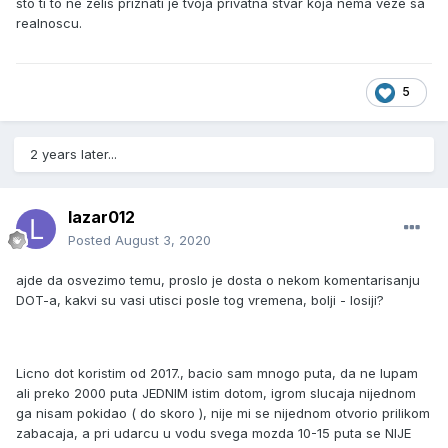
sto ti to ne zelis priznati je tvoja privatna stvar koja nema veze sa
realnoscu.
5
2 years later...
lazar012
Posted
August 3, 2020
ajde da osvezimo temu, proslo je dosta o nekom komentarisanju
DOT-a, kakvi su vasi utisci posle tog vremena, bolji - losiji?
Licno dot koristim od 2017., bacio sam mnogo puta, da ne lupam
ali preko 2000 puta JEDNIM istim dotom, igrom slucaja nijednom
ga nisam pokidao ( do skoro ), nije mi se nijednom otvorio prilikom
zabacaja, a pri udarcu u vodu svega mozda 10-15 puta se NIJE