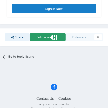
Sign In Now
Share
Follow on
Followers
0
Go to topic listing
Contact Us
Cookies
exyucarp community