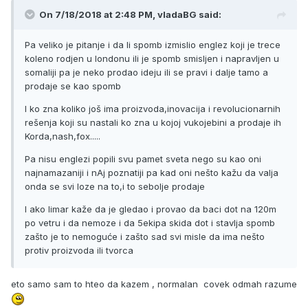
On 7/18/2018 at 2:48 PM, vladaBG said:
Pa veliko je pitanje i da li spomb izmislio englez koji je trece
koleno rodjen u londonu ili je spomb smisljen i napravljen u
somaliji pa je neko prodao ideju ili se pravi i dalje tamo a
prodaje se kao spomb
I ko zna koliko još ima proizvoda,inovacija i revolucionarnih
rešenja koji su nastali ko zna u kojoj vukojebini a prodaje ih
Korda,nash,fox.....
Pa nisu englezi popili svu pamet sveta nego su kao oni
najnamazaniji i nAj poznatiji pa kad oni nešto kažu da valja
onda se svi loze na to,i to sebolje prodaje
I ako limar kaže da je gledao i provao da baci dot na 120m
po vetru i da nemoze i da 5ekipa skida dot i stavlja spomb
zašto je to nemoguće i zašto sad svi misle da ima nešto
protiv proizvoda ili tvorca
eto samo sam to hteo da kazem , normalan covek odmah razume