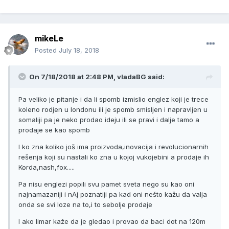
mikeLe
Posted
July 18, 2018
On 7/18/2018 at 2:48 PM, vladaBG said:
Pa veliko je pitanje i da li spomb izmislio englez koji je trece
koleno rodjen u londonu ili je spomb smisljen i napravljen u
somaliji pa je neko prodao ideju ili se pravi i dalje tamo a
prodaje se kao spomb
I ko zna koliko još ima proizvoda,inovacija i revolucionarnih
rešenja koji su nastali ko zna u kojoj vukojebini a prodaje ih
Korda,nash,fox.....
Pa nisu englezi popili svu pamet sveta nego su kao oni
najnamazaniji i nAj poznatiji pa kad oni nešto kažu da valja
onda se svi loze na to,i to sebolje prodaje
I ako limar kaže da je gledao i provao da baci dot na 120m