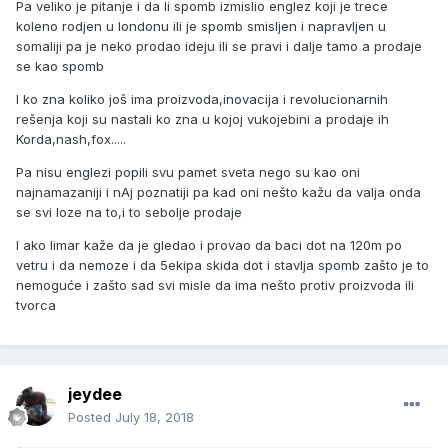
Pa veliko je pitanje i da li spomb izmislio englez koji je trece
koleno rodjen u londonu ili je spomb smisljen i napravljen u
somaliji pa je neko prodao ideju ili se pravi i dalje tamo a prodaje
se kao spomb
I ko zna koliko još ima proizvoda,inovacija i revolucionarnih
rešenja koji su nastali ko zna u kojoj vukojebini a prodaje ih
Korda,nash,fox.....
Pa nisu englezi popili svu pamet sveta nego su kao oni
najnamazaniji i nAj poznatiji pa kad oni nešto kažu da valja onda
se svi loze na to,i to sebolje prodaje
I ako limar kaže da je gledao i provao da baci dot na 120m po
vetru i da nemoze i da 5ekipa skida dot i stavlja spomb zašto je to
nemoguće i zašto sad svi misle da ima nešto protiv proizvoda ili
tvorca
jeydee
Posted
July 18, 2018