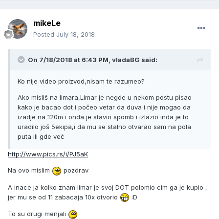
mikeLe
Posted
July 18, 2018
On 7/18/2018 at 6:43 PM, vladaBG said:
Ko nije video proizvod,nisam te razumeo?
Ako misliš na limara,Limar je negde u nekom postu pisao
kako je bacao dot i počeo vetar da duva i nije mogao da
izadje na 120m i onda je stavio spomb i izlazio inda je to
uradilo još 5ekipa,i da mu se stalno otvarao sam na pola
puta ili gde već
http://www.pics.rs/i/PJ5aK
Na ovo mislim
pozdrav
A inace ja kolko znam limar je svoj DOT polomio cim ga je kupio ,
jer mu se od 11 zabacaja 10x otvorio
:D
To su drugi menjali