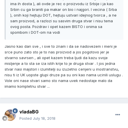
ima ih dosta ), ali ovde je rec o proizvodu iz Srbije i ja kao
Srbin cu ga braniti pa makar on bio i najgori. I vecina ( Srba
), onih koji hejtuju DOT, hejtuju ustvari idejnog tvorca , a ne
sam proizvod, a razlozi su sasvim druga stvar i nisu tema
ovog posta. Pozdrav i opet kazem BISTO i onima sa
spombom i DOT-om na vodi
Jasno kao dan sve , i sve to znam i da se nadovezem i meni je
srce puno zato sto je to nas proizvod a jos pogotovo jer je
stvarno savrsen , ali opet kazem treba ljudi da kazu svoje
misljenje a to sta se iza istih krije to je druga stvar . I jos jedna
stvar nasi majstori i izumitelji su izuzetno cenjeni u inostranstvu,
nisu ti iz UK uopste glupi druze pa su oni kao nama ucinili uslugu .
Vole oni nase stvari samo sto nama uvek nedostaje malo da
imamo kompletnu stvar ...
vladaBG
Posted
July 18, 2018