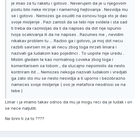
je imao za tu raketu i gotovo . Neverujem da je u njegovom
postu bilo neke mrznje i namernog hejtovanja . Nesvidja mu
se i gotovo . Nemozes ga osuditi na osnovu toga sto je dao
svoje misljenje . Pazi zamisli da se tebi nije svidela i sta sad
ti treba da razmisljas da li da napises da dot nije ispunio
tvoja ocekivanja ili da ne napises . Razumes me , nevidim
nikakav problem tu ... Razbio ga i gotovo, ja moj dot necu
razbiti savrsen mi je ali necu zbog toga mrzeti limara i
nazivati ga ludakom kao pojedinci . To uopste nije uredu .
Mislim gledam te kao normalnog coveka zbog toga i
komentarisem sa tobom , da slucajno nepomislis da nesto
kontriram itd ... Nemozes nekoga nazivati ludakom i vredjati
ga zato sto mu se nesto nesvidja a ti uporno i bezobrazno
nameces svoje misljenje ( ovo je metafora neodnosi se na
tebe )
Limar i ja imamo takav odnos da mu ja mogu reci da je ludak i on
se nece naljutiti.
Ne brini ti za to ????