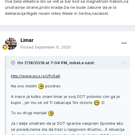
Ova bela etiketica sto se vidi je bar kod sa magnetnom trakom,sa
unutrasnje strane,protiv kradje.Da ne bude zabune da je to
deklaracija.Nigde nisam video Made in Serbia,nazalost.
Limar
Posted
September 6, 2020
On 7/18/2018 at 7:04 PM, mikeLe said:
http://www.pics.rs/i/PJ5aK
Na ovo mislim
pozdrav
A inace ja kolko znam limar je svoj DOT polomio cim ga je
kupio , jer mu se od 11 zabacaja 10x otvorio
:D
To su drugi menjali
Ja i dalje smatram da je DOT igracka naspram Spomba ako
se poredi,nema sta da trazi u njegovom drustvu....X situacija