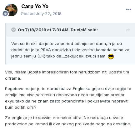
Carp Yo Yo
Posted
July 22, 2018
On 7/18/2018 at 7:31 AM, DucicM said:
Vec su ti rekli da je to za period od mjesec dana, a ja cu
dodati da je to PRVA narudzba i ide vecina komada samo za
jednu zemlju (UK) tako da....zakljucak izvuci sam
Vidi, nisam uopste impresioniran tom narudzbom niti uopste tim
ciframa.
Pogotovo ne jer je to narudzba za Englesku gdje u dvije regije te
zemlje ima vise saranskih ribolovaca nego na cijelom prostor
exyu tako da ne znam zasto potencirate i pokusavate napraviti
bum od tih cifri?
Za engleze je to sasvim normalna cifra. Ne narucuju u svoje
prodavnice po komad ili dva nekog proizvoda nego na desetine.