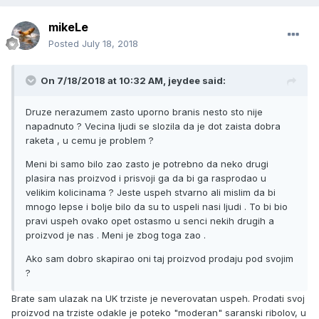
mikeLe
Posted
July 18, 2018
On 7/18/2018 at 10:32 AM, jeydee said:
Druze nerazumem zasto uporno branis nesto sto nije
napadnuto ? Vecina ljudi se slozila da je dot zaista dobra
raketa , u cemu je problem ?
Meni bi samo bilo zao zasto je potrebno da neko drugi
plasira nas proizvod i prisvoji ga da bi ga rasprodao u
velikim kolicinama ? Jeste uspeh stvarno ali mislim da bi
mnogo lepse i bolje bilo da su to uspeli nasi ljudi . To bi bio
pravi uspeh ovako opet ostasmo u senci nekih drugih a
proizvod je nas . Meni je zbog toga zao .
Ako sam dobro skapirao oni taj proizvod prodaju pod svojim
?
Brate sam ulazak na UK trziste je neverovatan uspeh. Prodati svoj
proizvod na trziste odakle je poteko "moderan" saranski ribolov, u