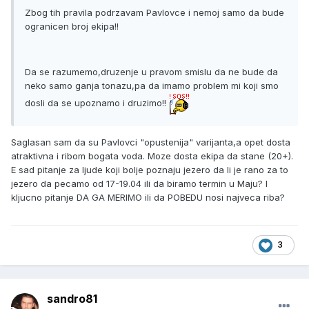
Zbog tih pravila podrzavam Pavlovce i nemoj samo da bude
ogranicen broj ekipa!!
Da se razumemo,druzenje u pravom smislu da ne bude da
neko samo ganja tonazu,pa da imamo problem mi koji smo
dosli da se upoznamo i druzimo!!
Saglasan sam da su Pavlovci "opustenija" varijanta,a opet dosta
atraktivna i ribom bogata voda. Moze dosta ekipa da stane (20+).
E sad pitanje za ljude koji bolje poznaju jezero da li je rano za to
jezero da pecamo od 17-19.04 ili da biramo termin u Maju? I
kljucno pitanje DA GA MERIMO ili da POBEDU nosi najveca riba?
3
sandro81