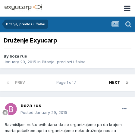
Pitanja, predlozi i žalbe
Druženje Exyucarp
By
boza rus
January 29, 2015
in
Pitanja, predlozi i žalbe
PREV
Page 1 of 7
NEXT
boza rus
Posted
January 29, 2015
Razmišljam nešto ovih dana da se organizujemo pa da krajem
marta početkom aprila organizujemo neko druženje nas sa