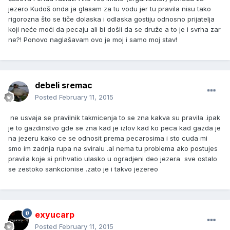
jezero Kudoš onda ja glasam za tu vodu jer tu pravila nisu tako
rigorozna što se tiče dolaska i odlaska gostiju odnosno prijatelja
koji neće moći da pecaju ali bi došli da se druže a to je i svrha zar
ne?! Ponovo naglašavam ovo je moj i samo moj stav!
debeli sremac
Posted
February 11, 2015
ne usvaja se pravilnik takmicenja to se zna kakva su pravila .ipak
je to gazdinstvo gde se zna kad je izlov kad ko peca kad gazda je
na jezeru kako ce se odnosit prema pecarosima i sto cuda mi
smo im zadnja rupa na sviralu .al nema tu problema ako postujes
pravila koje si prihvatio ulasko u ogradjeni deo jezera sve ostalo
se zestoko sankcionise .zato je i takvo jezereo
exyucarp
Posted
February 11, 2015