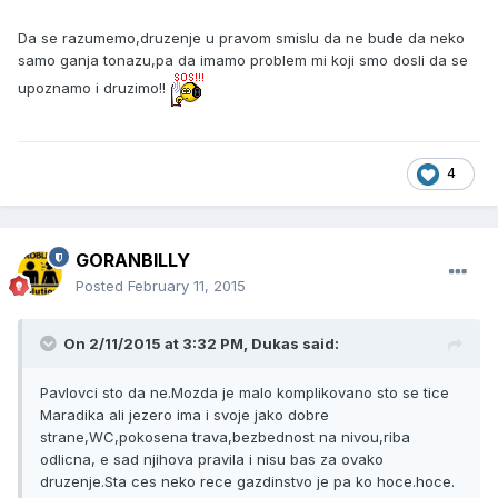
Da se razumemo,druzenje u pravom smislu da ne bude da neko
samo ganja tonazu,pa da imamo problem mi koji smo dosli da se
upoznamo i druzimo!!
4
GORANBILLY
Posted
February 11, 2015
On 2/11/2015 at 3:32 PM, Dukas said:
Pavlovci sto da ne.Mozda je malo komplikovano sto se tice
Maradika ali jezero ima i svoje jako dobre
strane,WC,pokosena trava,bezbednost na nivou,riba
odlicna, e sad njihova pravila i nisu bas za ovako
druzenje.Sta ces neko rece gazdinstvo je pa ko hoce.hoce.