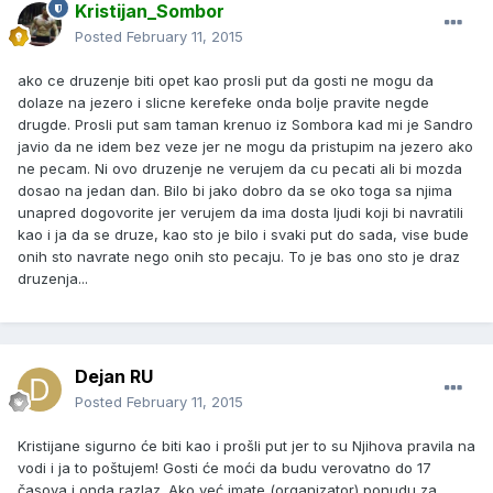
Kristijan_Sombor
Posted
February 11, 2015
ako ce druzenje biti opet kao prosli put da gosti ne mogu da
dolaze na jezero i slicne kerefeke onda bolje pravite negde
drugde. Prosli put sam taman krenuo iz Sombora kad mi je Sandro
javio da ne idem bez veze jer ne mogu da pristupim na jezero ako
ne pecam. Ni ovo druzenje ne verujem da cu pecati ali bi mozda
dosao na jedan dan. Bilo bi jako dobro da se oko toga sa njima
unapred dogovorite jer verujem da ima dosta ljudi koji bi navratili
kao i ja da se druze, kao sto je bilo i svaki put do sada, vise bude
onih sto navrate nego onih sto pecaju. To je bas ono sto je draz
druzenja...
Dejan RU
Posted
February 11, 2015
Kristijane sigurno će biti kao i prošli put jer to su Njihova pravila na
vodi i ja to poštujem! Gosti će moći da budu verovatno do 17
časova i onda razlaz. Ako već imate (organizator) ponudu za