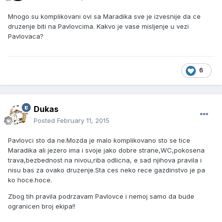
Mnogo su komplikovani ovi sa Maradika sve je izvesnije da ce
druzenje biti na Pavlovcima. Kakvo je vase misljenje u vezi
Pavlovaca?
6
Dukas
Posted
February 11, 2015
Pavlovci sto da ne.Mozda je malo komplikovano sto se tice
Maradika ali jezero ima i svoje jako dobre strane,WC,pokosena
trava,bezbednost na nivou,riba odlicna, e sad njihova pravila i
nisu bas za ovako druzenje.Sta ces neko rece gazdinstvo je pa
ko hoce.hoce.
Zbog tih pravila podrzavam Pavlovce i nemoj samo da bude
ogranicen broj ekipa!!