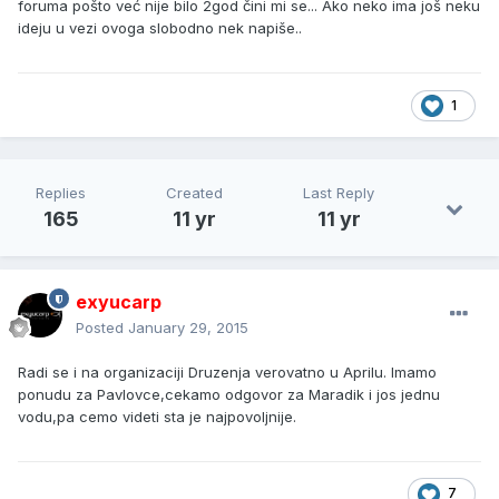
foruma pošto već nije bilo 2god čini mi se... Ako neko ima još neku
ideju u vezi ovoga slobodno nek napiše..
1
Replies
Created
Last Reply
165
11 yr
11 yr
exyucarp
Posted
January 29, 2015
Radi se i na organizaciji Druzenja verovatno u Aprilu. Imamo
ponudu za Pavlovce,cekamo odgovor za Maradik i jos jednu
vodu,pa cemo videti sta je najpovoljnije.
7