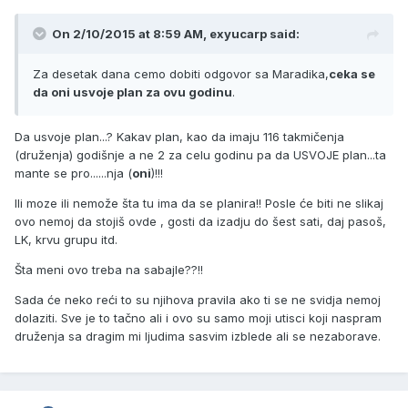
On 2/10/2015 at 8:59 AM, exyucarp said:
Za desetak dana cemo dobiti odgovor sa Maradika,
ceka se
da oni usvoje plan za ovu godinu
.
Da usvoje plan...? Kakav plan, kao da imaju 116 takmičenja
(druženja) godišnje a ne 2 za celu godinu pa da USVOJE plan...ta
mante se pro......nja (
oni
)!!!
Ili moze ili nemože šta tu ima da se planira!! Posle će biti ne slikaj
ovo nemoj da stojiš ovde , gosti da izadju do šest sati, daj pasoš,
LK, krvu grupu itd.
Šta meni ovo treba na sabajle??!!
Sada će neko reći to su njihova pravila ako ti se ne svidja nemoj
dolaziti. Sve je to tačno ali i ovo su samo moji utisci koji naspram
druženja sa dragim mi ljudima sasvim izblede ali se nezaborave.