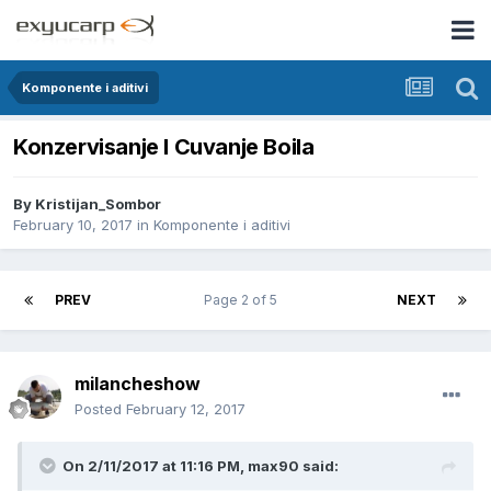
Komponente i aditivi
Konzervisanje I Cuvanje Boila
By
Kristijan_Sombor
February 10, 2017
in
Komponente i aditivi
PREV
Page 2 of 5
NEXT
milancheshow
Posted
February 12, 2017
On 2/11/2017 at 11:16 PM, max90 said: