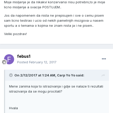
Moje misljenje je da nikakvi konzervansi nisu potrebni,to je moje
licno misljenje a svacije POSTUJEM..
Jos da napomenem da nista ne prepisujem i sve o cemu pisem
sam licno testirao i ucio od nekih pametnijih mozgova u nasem
sportu a o temama o kojima ne znam nista ja i ne pisem..
Veliki pozdrav!
febus1
Posted
February 12, 2017
On 2/12/2017 at 1:24 AM, Carp Yo Yo said:
Mene zanima koja to istrazivanja i gdje se nalaze ti rezultati
istrazivanja da se mogu procitati?
Hvala