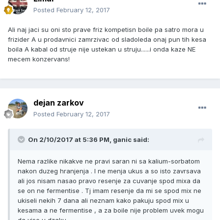
Posted
February 12, 2017
Ali naj jaci su oni sto prave friz kompetisn boile pa satro mora u
frizider A u prodavnici zamrzivac od sladoleda onaj pun tih kesa
boila A kabal od struje nije ustekan u struju......i onda kaze NE
mecem konzervans!
dejan zarkov
Posted
February 12, 2017
On 2/10/2017 at 5:36 PM, ganic said:
Nema razlike nikakve ne pravi saran ni sa kalium-sorbatom
nakon duzeg hranjenja . I ne menja ukus a so isto zavrsava
ali jos nisam nasao pravo resenje za cuvanje spod mixa da
se on ne fermentise . Tj imam resenje da mi se spod mix ne
ukiseli nekih 7 dana ali neznam kako pakuju spod mix u
kesama a ne fermentise , a za boile nije problem uvek mogu