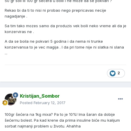
50 gr soli ili 100 gr secera u boili i ne moze da se pokvari ?
Rekao bi da ti to nisi ni probao nego prepricavas necije
nagadjanje .
Sa tim tako mozes samo da produzis vek boili neko vreme ali da je
konzerviras ne .
A da se boila ne pokvari 5 godina i da nema ni trunke
konzervansa to je vec magija . I da pri tome nije ni slatka ni slana
...
2
Kristijan_Sombor
Posted
February 12, 2017
100gr šećera na 1kg mixa? Pa to je 10%! Ima šaran da dobije
šećernu bolest. Pa kad krene da prima insuline biće mu kalijum
sorbat najmanji problem u životu. Ahahha