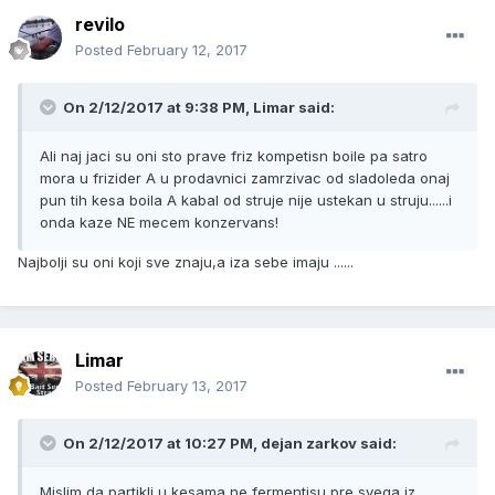
revilo
Posted
February 12, 2017
On 2/12/2017 at 9:38 PM, Limar said:
Ali naj jaci su oni sto prave friz kompetisn boile pa satro
mora u frizider A u prodavnici zamrzivac od sladoleda onaj
pun tih kesa boila A kabal od struje nije ustekan u struju......i
onda kaze NE mecem konzervans!
Najbolji su oni koji sve znaju,a iza sebe imaju ......
Limar
Posted
February 13, 2017
On 2/12/2017 at 10:27 PM, dejan zarkov said:
Mislim da partikli u kesama ne fermentisu pre svega iz