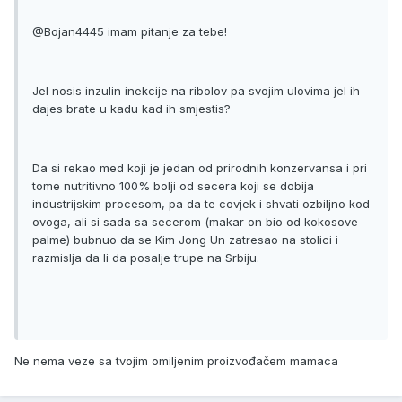
@Bojan4445 imam pitanje za tebe!
Jel nosis inzulin inekcije na ribolov pa svojim ulovima jel ih
dajes brate u kadu kad ih smjestis?
Da si rekao med koji je jedan od prirodnih konzervansa i pri
tome nutritivno 100% bolji od secera koji se dobija
industrijskim procesom, pa da te covjek i shvati ozbiljno kod
ovoga, ali si sada sa secerom (makar on bio od kokosove
palme) bubnuo da se Kim Jong Un zatresao na stolici i
razmislja da li da posalje trupe na Srbiju.
Ne nema veze sa tvojim omiljenim proizvođačem mamaca