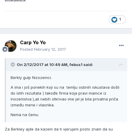
1
Carp Yo Yo
Posted
February 12, 2017
On 2/12/2017 at 10:49 AM, febus1 said:
Berkly gulp Nizozemci.
A ima i još ponekih koji su na temlju osbnih iskustava došli
do istih rezultata ( takođe firma koja pravi mamce iz
inozemstva ),ali nebih otkrivao ime jel je bila privatna priča
između mene i vlasnika.
Nema na čemu
Za Berkley ajde da kazem da ti vjerujem posto znam da su