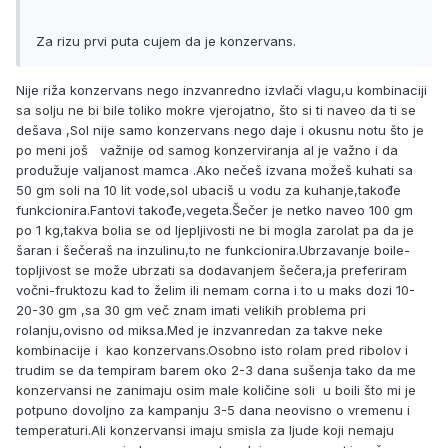
Za rizu prvi puta cujem da je konzervans.
Nije riža konzervans nego inzvanredno izvlači vlagu,u kombinaciji
sa solju ne bi bile toliko mokre vjerojatno, što si ti naveo da ti se
dešava ,Sol nije samo konzervans nego daje i okusnu notu što je
po meni još važnije od samog konzerviranja al je važno i da
produžuje valjanost mamca .Ako nečeš izvana možeš kuhati sa
50 gm soli na 10 lit vode,sol ubaciš u vodu za kuhanje,takođe
funkcionira.Fantovi takođe,vegeta.Šečer je netko naveo 100 gm
po 1 kg,takva bolia se od ljepljivosti ne bi mogla zarolat pa da je
šaran i šečeraš na inzulinu,to ne funkcionira.Ubrzavanje boile-
topljivost se može ubrzati sa dodavanjem šečera,ja preferiram
vočni-fruktozu kad to želim ili nemam corna i to u maks dozi 10-
20-30 gm ,sa 30 gm več znam imati velikih problema pri
rolanju,ovisno od miksa.Med je inzvanredan za takve neke
kombinacije i kao konzervans.Osobno isto rolam pred ribolov i
trudim se da tempiram barem oko 2-3 dana sušenja tako da me
konzervansi ne zanimaju osim male količine soli u boili što mi je
potpuno dovoljno za kampanju 3-5 dana neovisno o vremenu i
temperaturi.Ali konzervansi imaju smisla za ljude koji nemaju