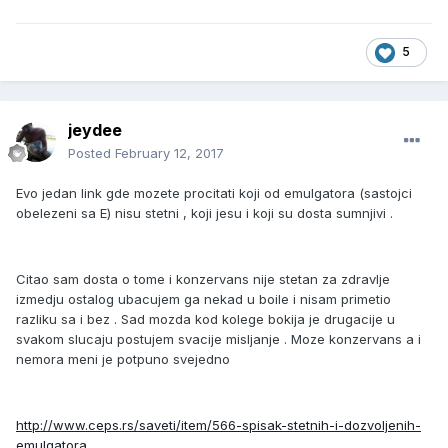
5
jeydee
Posted
February 12, 2017
Evo jedan link gde mozete procitati koji od emulgatora (sastojci
obelezeni sa E) nisu stetni , koji jesu i koji su dosta sumnjivi .
Citao sam dosta o tome i konzervans nije stetan za zdravlje
izmedju ostalog ubacujem ga nekad u boile i nisam primetio
razliku sa i bez . Sad mozda kod kolege bokija je drugacije u
svakom slucaju postujem svacije misljanje . Moze konzervans a i
nemora meni je potpuno svejedno
http://www.ceps.rs/saveti/item/566-spisak-stetnih-i-dozvoljenih-
emulgatora