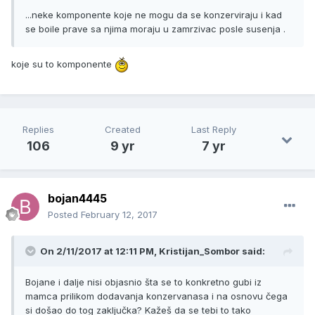
...neke komponente koje ne mogu da se konzerviraju i kad
se boile prave sa njima moraju u zamrzivac posle susenja .
koje su to komponente
Replies
Created
Last Reply
106
9 yr
7 yr
bojan4445
Posted
February 12, 2017
On 2/11/2017 at 12:11 PM, Kristijan_Sombor said:
Bojane i dalje nisi objasnio šta se to konkretno gubi iz
mamca prilikom dodavanja konzervanasa i na osnovu čega
si došao do tog zaključka? Kažeš da se tebi to tako