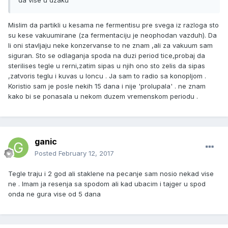
da vise u dzaku
Mislim da partikli u kesama ne fermentisu pre svega iz razloga sto
su kese vakuumirane (za fermentaciju je neophodan vazduh). Da
li oni stavljaju neke konzervanse to ne znam ,ali za vakuum sam
siguran. Sto se odlaganja spoda na duzi period tice,probaj da
sterilises tegle u rerni,zatim sipas u njih ono sto zelis da sipas
,zatvoris teglu i kuvas u loncu . Ja sam to radio sa konopljom .
Koristio sam je posle nekih 15 dana i nije 'prolupala' . ne znam
kako bi se ponasala u nekom duzem vremenskom periodu .
ganic
Posted
February 12, 2017
Tegle traju i 2 god ali staklene na pecanje sam nosio nekad vise
ne . Imam ja resenja sa spodom ali kad ubacim i tajger u spod
onda ne gura vise od 5 dana