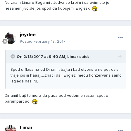
Ne znam Limare Boga mi . Jedva se krpim i sa ovim sto je
nezamenljivo,de jos spod da kupujem. Engleski
jeydee
Posted
February 13, 2017
On 2/13/2017 at 9:40 AM, Limar said:
Spod u flasama od Dinamit bajta i kad otvoris a ne potrosis
traje jos iii haaaj.....znaci da i Englezi mecu konzervans samo
izgleda nasi NE.
Dinamit bajt to mora da puca pod vodom e rasturi spot u
paramparcad
Limar