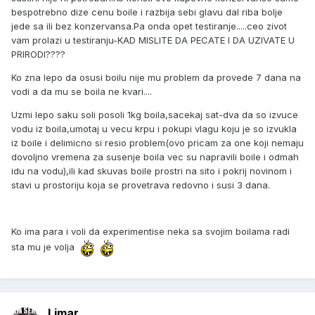
bespotrebno dize cenu boile i razbija sebi glavu dal riba bolje
jede sa ili bez konzervansa.Pa onda opet testiranje.....ceo zivot
vam prolazi u testiranju-KAD MISLITE DA PECATE I DA UZIVATE U
PRIRODI????
Ko zna lepo da osusi boilu nije mu problem da provede 7 dana na
vodi a da mu se boila ne kvari....
Uzmi lepo saku soli posoli 1kg boila,sacekaj sat-dva da so izvuce
vodu iz boila,umotaj u vecu krpu i pokupi vlagu koju je so izvukla
iz boile i delimicno si resio problem(ovo pricam za one koji nemaju
dovoljno vremena za susenje boila vec su napravili boile i odmah
idu na vodu),ili kad skuvas boile prostri na sito i pokrij novinom i
stavi u prostoriju koja se provetrava redovno i susi 3 dana.
Ko ima para i voli da experimentise neka sa svojim boilama radi
sta mu je volja
Limar