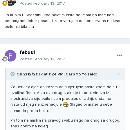
Posted
February 13, 2017
Ja kupim u Segedinu kad naletim cisto da imam na mec kad
pecam,radi dobar posao...i zato verujem da konzervans ne kvari
boile niti bila sta
febus1
Posted
February 13, 2017
On 2/12/2017 at 1:24 PM, Carp Yo Yo said:
Za Berkley ajde da kazem da ti vjerujem posto znam da su
ozbiljna firma. A za ovo drugo, ako je to onaj nindza iz
inostranstva cije boile i sam prodajes u radnji, onda me
nista od njeg ne iznenadjuje
Slagao bi mater u sebe
samo da proda boilu.
Pri tom ne mislim na pravog svabu nego na onog sa drugog,
znas dobro na kojeg.