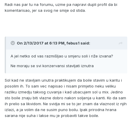
Radi nas par tu na forumu, uzme pa napravi dupli profil da bi
komentarisao, jer sa svog ne smije od stida.
On 2/13/2017 at 6:13 PM, febus1 said:
A jel netko od vas razmišljao u smjeru soli i riže izvana?
Ne moraju se svi konzervansi stavljati iznutra
Sol kad ne stavljam unutra praktikujem da boile stavim u kantu i
posolim ih. To sam vec napisao i nisam primjetio neku veliku
razliku izmedju takvog cuvanja i kad ubacujem sol u mix. Jedino
sto boile znaju biti vlazne dobro nakon soljenja u kanti. Ko da sam
ih prelio sa likvidom. Ne svidja mi se to jer znam da vlaznost iz njih
izlazi, a ja volim da ne susim puno boilu. Ipak prirodna hrana
sarana nije suha i lakse mu je probaviti takve boile.