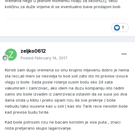
vremena nego u jednom momentu rolaju za sezonu,t.j. veču
količinu za duže vrijeme ili se eventualno bave prodajom boili.
1
zeljko0612
Posted
February 14, 2017
Koristi sam dugo vremena so onu krupno mljevenu dobro je nema
sta reci,ali meni se nesvidja to kod soli zato sto mi previse izvuce
vlagu iz boile. Sada posle rolanja susim boilu oko 24 sata
vakumiram i zamrzivac, ako idem na duzu kompaniju isto radim
samo sto boile izvadim iz zamrzivaca ostavim da se suse jos dva
dana onda u kiblu i preko sipam rizu da sve prekrije ( boile
nebudu tako isusene kao u soli ) kao sto Tarik rece nevolim boile
kad previse budu tvrde.
Kad boile potrosim rizu ne bacam koristim je vise puta , znaci
nista pretjerano skupo lagerovanje.