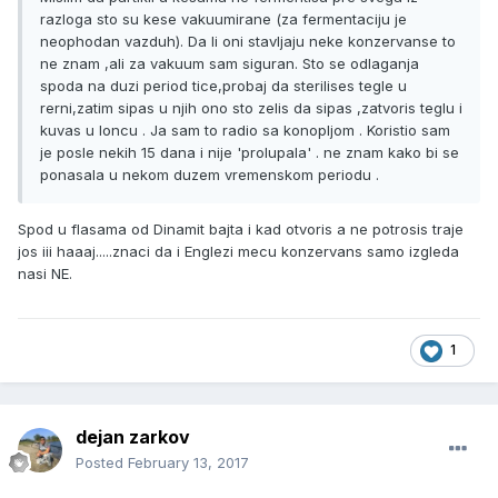
razloga sto su kese vakuumirane (za fermentaciju je
neophodan vazduh). Da li oni stavljaju neke konzervanse to
ne znam ,ali za vakuum sam siguran. Sto se odlaganja
spoda na duzi period tice,probaj da sterilises tegle u
rerni,zatim sipas u njih ono sto zelis da sipas ,zatvoris teglu i
kuvas u loncu . Ja sam to radio sa konopljom . Koristio sam
je posle nekih 15 dana i nije 'prolupala' . ne znam kako bi se
ponasala u nekom duzem vremenskom periodu .
Spod u flasama od Dinamit bajta i kad otvoris a ne potrosis traje
jos iii haaaj.....znaci da i Englezi mecu konzervans samo izgleda
nasi NE.
1
dejan zarkov
Posted
February 13, 2017