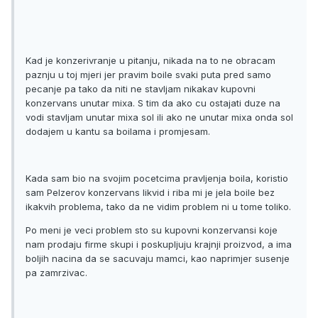
Kad je konzerivranje u pitanju, nikada na to ne obracam
paznju u toj mjeri jer pravim boile svaki puta pred samo
pecanje pa tako da niti ne stavljam nikakav kupovni
konzervans unutar mixa. S tim da ako cu ostajati duze na
vodi stavljam unutar mixa sol ili ako ne unutar mixa onda sol
dodajem u kantu sa boilama i promjesam.
Kada sam bio na svojim pocetcima pravljenja boila, koristio
sam Pelzerov konzervans likvid i riba mi je jela boile bez
ikakvih problema, tako da ne vidim problem ni u tome toliko.
Po meni je veci problem sto su kupovni konzervansi koje
nam prodaju firme skupi i poskupljuju krajnji proizvod, a ima
boljih nacina da se sacuvaju mamci, kao naprimjer susenje
pa zamrzivac.