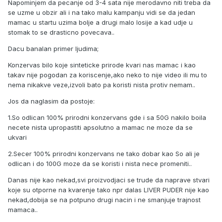
Napominjem da pecanje od 3-4 sata nije merodavno niti treba da
se uzme u obzir ali i na tako malu kampanju vidi se da jedan
mamac u startu uzima bolje a drugi malo losije a kad udje u
stomak to se drasticno povecava..
Dacu banalan primer ljudima;
Konzervas bilo koje sinteticke prirode kvari nas mamac i kao
takav nije pogodan za koriscenje,ako neko to nije video ili mu to
nema nikakve veze,izvoli bato pa koristi nista protiv nemam..
Jos da naglasim da postoje:
1.So odlican 100% prirodni konzervans gde i sa 50G nakilo boila
necete nista upropastiti apsolutno a mamac ne moze da se
ukvari
2.Secer 100% prirodni konzervans ne tako dobar kao So ali je
odlican i do 100G moze da se koristi i nista nece promeniti..
Danas nije kao nekad,svi proizvodjaci se trude da naprave stvari
koje su otporne na kvarenje tako npr dalas LIVER PUDER nije kao
nekad,dobija se na potpuno drugi nacin i ne smanjuje trajnost
mamaca..