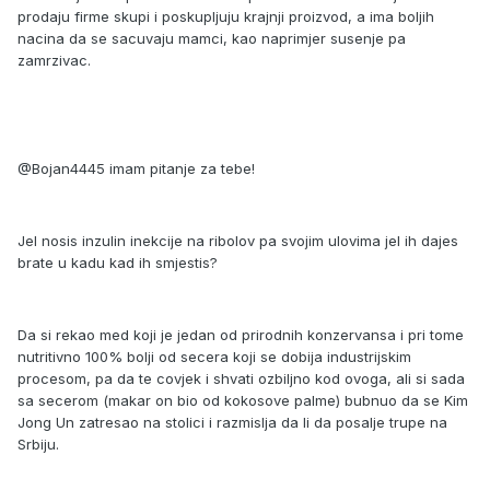
prodaju firme skupi i poskupljuju krajnji proizvod, a ima boljih
nacina da se sacuvaju mamci, kao naprimjer susenje pa
zamrzivac.
@Bojan4445 imam pitanje za tebe!
Jel nosis inzulin inekcije na ribolov pa svojim ulovima jel ih dajes
brate u kadu kad ih smjestis?
Da si rekao med koji je jedan od prirodnih konzervansa i pri tome
nutritivno 100% bolji od secera koji se dobija industrijskim
procesom, pa da te covjek i shvati ozbiljno kod ovoga, ali si sada
sa secerom (makar on bio od kokosove palme) bubnuo da se Kim
Jong Un zatresao na stolici i razmislja da li da posalje trupe na
Srbiju.