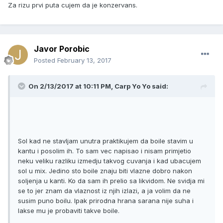
Za rizu prvi puta cujem da je konzervans.
Javor Porobic
Posted
February 13, 2017
On 2/13/2017 at 10:11 PM, Carp Yo Yo said:
Sol kad ne stavljam unutra praktikujem da boile stavim u
kantu i posolim ih. To sam vec napisao i nisam primjetio
neku veliku razliku izmedju takvog cuvanja i kad ubacujem
sol u mix. Jedino sto boile znaju biti vlazne dobro nakon
soljenja u kanti. Ko da sam ih prelio sa likvidom. Ne svidja mi
se to jer znam da vlaznost iz njih izlazi, a ja volim da ne
susim puno boilu. Ipak prirodna hrana sarana nije suha i
lakse mu je probaviti takve boile.