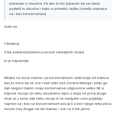
pokazalo iz iskustva. Pa ako bi bio ljubazan da sa nama
podeliš to iskustvo i kako si primetio razliku između mamaca
sa i bez konzervanasa
Gubi na :
1.Atrakciji
2.Na svarljivosti(iskoricscenosti odredjenih stvari)
to je najvaznije..
Nikako ne moze mamac sa konzervansom raditi bolje od mamca
bez,to mora da se zna i kad odes kod Zorana Melega i pitas ga
dali njegovi mamci imaju konzervansa odgovorice veliko NE a
trajnost vezuje za neku iskustvenu tajnu o kojoj ne prica,druga
stvar je u tome dali neko veruje ili ne medjutim uzmi prijatelju
napravi sa i bez sa konzervansom pecaj ti a bez njega neka peca
recimo tvoj drugar na isti mamac i sve ce ti biti jasno..