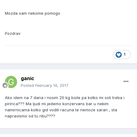
Mozda sam nekome pomogo
Pozdrav
1
ganic
Posted
February 14, 2017
Ako idem na 7 dana i nosim 20 kg boile pa kolko mi soli treba i
pirinca??? Ma ljudi mi jedemo konzervans bar u nekim
namirnicama kolko gid vodili racuna te nemoze saran , sta
napravismo od tu ribu????