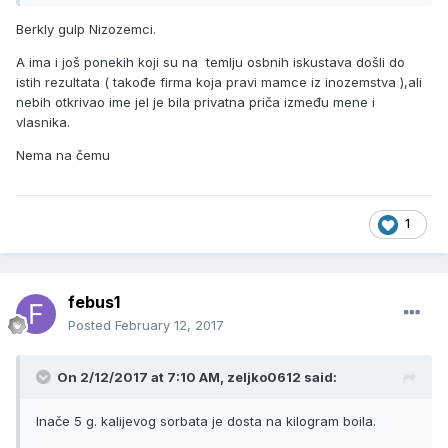
Berkly gulp Nizozemci.
A ima i još ponekih koji su na temlju osbnih iskustava došli do
istih rezultata ( takođe firma koja pravi mamce iz inozemstva ),ali
nebih otkrivao ime jel je bila privatna priča između mene i
vlasnika.
Nema na čemu
1
febus1
Posted
February 12, 2017
On 2/12/2017 at 7:10 AM, zeljko0612 said:
Inače 5 g. kalijevog sorbata je dosta na kilogram boila.