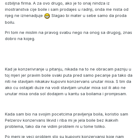
ozbiljna firma. A za ovo drugo, ako je to onaj nindza iz
inostranstva cije boile i sam prodajes u radnji, onda me nista od
njeg ne iznenadjuje
Slagao bi mater u sebe samo da proda
boilu.
Pri tom ne mislim na pravog svabu nego na onog sa drugog, znas
dobro na kojeg.
Kad je konzerivranje u pitanju, nikada na to ne obracam paznju u
toj mjeri jer pravim boile svaki puta pred samo pecanje pa tako da
niti ne stavljam nikakav kupovni konzervans unutar mixa. S tim da
ako cu ostajati duze na vodi stavljam unutar mixa sol ili ako ne
unutar mixa onda sol dodajem u kantu sa boilama i promjesam.
Kada sam bio na svojim pocetcima pravljenja boila, koristio sam
Pelzerov konzervans likvid i riba mi je jela boile bez ikakvih
problema, tako da ne vidim problem ni u tome toliko.
Po meni je veci problem sto su kupovni konzervansi koje nam