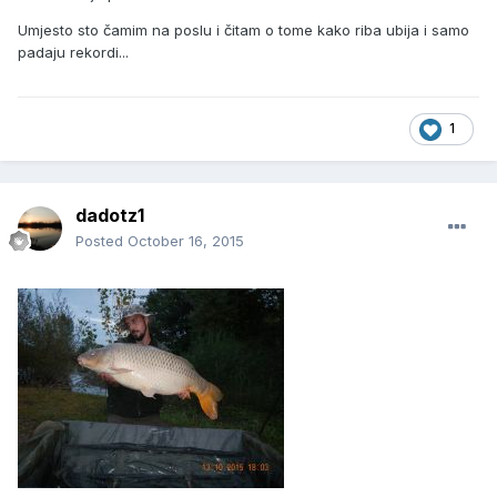
Umjesto sto čamim na poslu i čitam o tome kako riba ubija i samo
padaju rekordi...
1
dadotz1
Posted
October 16, 2015