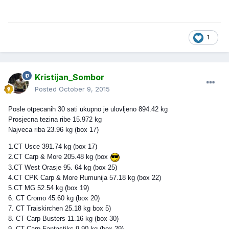
1
Kristijan_Sombor
Posted
October 9, 2015
Posle otpecanih 30 sati ukupno je ulovljeno 894.42 kg
Prosjecna tezina ribe 15.972 kg
Najveca riba 23.96 kg (box 17)
1.CT Usce 391.74 kg (box 17)
2.CT Carp & More 205.48 kg (box
3.CT West Orasje 95. 64 kg (box 25)
4.CT CPK Carp & More Rumunija 57.18 kg (box 22)
5.CT MG 52.54 kg (box 19)
6. CT Cromo 45.60 kg (box 20)
7. CT Traiskirchen 25.18 kg box 5)
8. CT Carp Busters 11.16 kg (box 30)
9. CT Carp Fantastiks 9.90 kg (box 29)