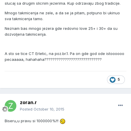
slucaj sa drugim slicnim jezerima. Kup odrzavaju zbog tradicije.
Mnogo takmicenja ne zele, a da se ja pitam, potpuno bi ukinuo
sva takmicenja tamo.
Neznam bas mnogo jezera gde redovno love 25+ i 30+ da su
dozvoljena takmicenja.
A sto se tice CT Erletic, na poz.br.1. Pa on gde god ode istoooooo
pecaaaaa, hahahaha????????????????????????????
5
zoran.r
Posted
October 10, 2015
Biseru,u pravu si 1000000%!!!