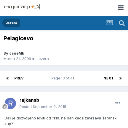
Jezera
Pelagicevo
By
JaneMk
March 21, 2009
in
Jezera
PREV
Page 13 of 41
NEXT
rajkansb
Posted
September 9, 2015
Dali je dozvoljeno loviti od 11.10. na dan kada završava šaranski
kup?