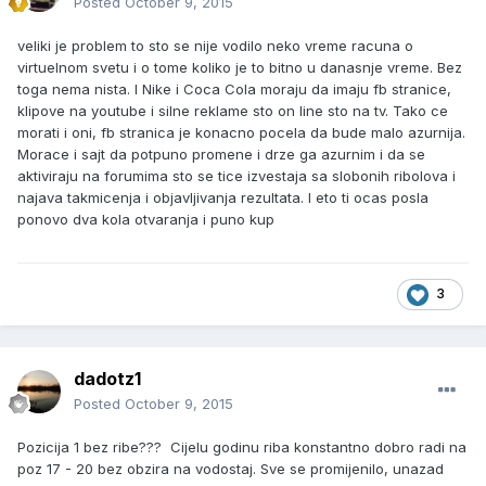
Posted
October 9, 2015
veliki je problem to sto se nije vodilo neko vreme racuna o
virtuelnom svetu i o tome koliko je to bitno u danasnje vreme. Bez
toga nema nista. I Nike i Coca Cola moraju da imaju fb stranice,
klipove na youtube i silne reklame sto on line sto na tv. Tako ce
morati i oni, fb stranica je konacno pocela da bude malo azurnija.
Morace i sajt da potpuno promene i drze ga azurnim i da se
aktiviraju na forumima sto se tice izvestaja sa slobonih ribolova i
najava takmicenja i objavljivanja rezultata. I eto ti ocas posla
ponovo dva kola otvaranja i puno kup
3
dadotz1
Posted
October 9, 2015
Pozicija 1 bez ribe??? Cijelu godinu riba konstantno dobro radi na
poz 17 - 20 bez obzira na vodostaj. Sve se promijenilo, unazad