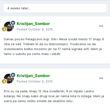
4 weeks later...
Kristijan_Sombor
Posted
October 8, 2015
Danas poceo Pelagicevo kup. Srki i Nesa izvukli mesto 17. Imaju 6
riba za sad. Trebalo bi da su dobrostojeci. Trudicemo se da
izvestavamo koliko mozemo jer na 17 nema signala wifi. Idem ja
tamo u subotu pa cemo malo i slikati.
Kristijan_Sombor
Posted
October 9, 2015
Prvi su za sada. Imaju 12 riba izvađenih, 4 im otpalo i jedno
kidanje. Ne znaju kako drugi love jer nema lista ni ničega. Idem ja
sutra pa ćemo nešto smisliti da okačimo listu