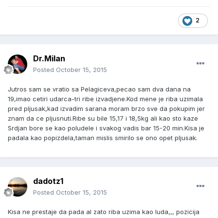
2
Dr.Milan
Posted
October 15, 2015
Jutros sam se vratio sa Pelagiceva,pecao sam dva dana na
19,imao cetiri udarca-tri ribe izvadjene.Kod mene je riba uzimala
pred pljusak,kad izvadim sarana moram brzo sve da pokupim jer
znam da ce pljusnuti.Ribe su bile 15,17 i 18,5kg ali kao sto kaze
Srdjan bore se kao poludele i svakog vadis bar 15-20 min.Kisa je
padala kao popizdela,taman mislis smirilo se ono opet pljusak.
dadotz1
Posted
October 15, 2015
Kisa ne prestaje da pada al zato riba uzima kao luda,,, pozicija