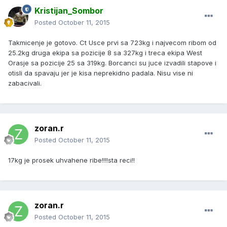
Kristijan_Sombor
Posted
October 11, 2015
Takmicenje je gotovo. Ct Usce prvi sa 723kg i najvecom ribom od
25.2kg druga ekipa sa pozicije 8 sa 327kg i treca ekipa West
Orasje sa pozicije 25 sa 319kg. Borcanci su juce izvadili stapove i
otisli da spavaju jer je kisa neprekidno padala. Nisu vise ni
zabacivali.
zoran.r
Posted
October 11, 2015
17kg je prosek uhvahene ribe!!!!sta reci!!
zoran.r
Posted
October 11, 2015