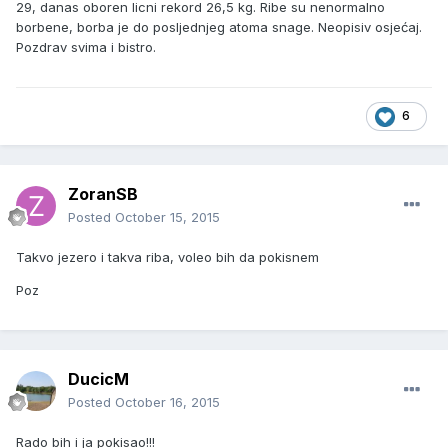
29, danas oboren licni rekord 26,5 kg. Ribe su nenormalno
borbene, borba je do posljednjeg atoma snage. Neopisiv osjećaj.
Pozdrav svima i bistro.
6
ZoranSB
Posted
October 15, 2015
Takvo jezero i takva riba, voleo bih da pokisnem
Poz
DucicM
Posted
October 16, 2015
Rado bih i ja pokisao!!!