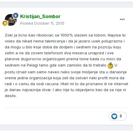
Kristijan_Sombor
Posted
October 11, 2015
Zoki ja licno kao ribolovac se 1000% slazem sa tobom. Najvise bi
voleo da nikad nema takmicenja i da je jezero uvek poluprazno i
da mogu u bilo koje doba da dodjem i sednem na poziciju koju
zelim a ne da zovem telefonom dva meseca unapred i sve
planove dugorocno organizujem prema tome kada cu moci da
sednem na Pelagi tamo gde sam zamislio da bi trebalo
U
postu iznad sam samo naveo neko svoje misljenje sta u danasnje
vreme jedna organizacija koja zeli da ostvari neki profit mora da
radi i o cemu da vodi racuna. Hteli mi to da priznamo ili ne internet
je danas najvaznija stvar. I ako nije tu objavljeno kao da se nije ni
desilo.
3