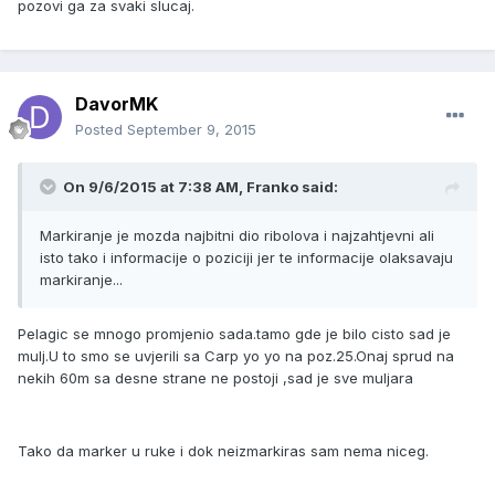
pozovi ga za svaki slucaj.
DavorMK
Posted
September 9, 2015
On 9/6/2015 at 7:38 AM, Franko said:
Markiranje je mozda najbitni dio ribolova i najzahtjevni ali
isto tako i informacije o poziciji jer te informacije olaksavaju
markiranje...
Pelagic se mnogo promjenio sada.tamo gde je bilo cisto sad je
mulj.U to smo se uvjerili sa Carp yo yo na poz.25.Onaj sprud na
nekih 60m sa desne strane ne postoji ,sad je sve muljara
Tako da marker u ruke i dok neizmarkiras sam nema niceg.