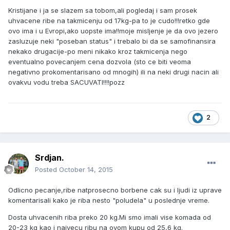
Kristijane i ja se slazem sa tobom,ali pogledaj i sam prosek
uhvacene ribe na takmicenju od 17kg-pa to je cudo!!!retko gde
ovo ima i u Evropi,ako uopste ima!!moje misljenje je da ovo jezero
zasluzuje neki "poseban status" i trebalo bi da se samofinansira
nekako drugacije-po meni nikako kroz takmicenja nego
eventualno povecanjem cena dozvola (sto ce biti veoma
negativno prokomentarisano od mnogih) ili na neki drugi nacin ali
ovakvu vodu treba SACUVATI!!!!pozz
2
Srdjan.
Posted
October 14, 2015
Odlicno pecanje,ribe natprosecno borbene cak su i ljudi iz uprave
komentarisali kako je riba nesto "poludela" u poslednje vreme.
Dosta uhvacenih riba preko 20 kg.Mi smo imali vise komada od
20-23 kg kao i najvecu ribu na ovom kupu od 25,6 kg.