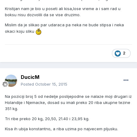
Kristijan nam je bio u poseti ali kisa,lose vreme a i sam rad u
boksu nisu dozvolili da se vise druzimo.
Mislim da je slikao par udaraca pa neka ne bude stipsa i neka
okaci koju sliku
2
DucicM
Posted
October 15, 2015
Na poziciji broj 5 od nedelje poslijepodne se nalaze moji drugari iz
Holandije i Njemacke, dosad su imali preko 20 riba ukupne tezine
351 kg.
Tri ribe preko 20 kg, 20,50, 21.40 i 23,95 kg.
Kisa ih ubija konstantno, a riba uzima po najvecem pljusku.