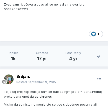
Zvao sam ribočuvara Jovu ali se ne javlja na ovaj broj
0038765207212.
1
Replies
Created
Last Reply
1k
17 yr
4 yr
Srdjan.
Posted
September 9, 2015
To je taj broj koji imas,ja sam se cuo sa njim pre 3-4 dana.Probaj
preko dana opet da ga okrenes.
Mislim da se nista ne menja sto se tice slobodnog pecanja ali