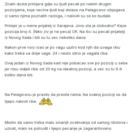
Znam dosta primjera gdje su ljudi pecali po nekim drugim
pozicijama, koje vecina ljudi koji dolaze na Pelagicevo izbjegava
iz samo njima poznatih razloga, i nalovili su se ko budale.
Primjer je u mene prijatelj iz Sarajeva. Jovo sta je slobodno? Kaze
pozicija broj 4. (Niko ziv je ne peca) OK. Na 6ci su pecali prijatelji
iz Novog Sada i bili su tu vec nekoliko dana.
Nakon prve noci isao je po vagu ujutro kod njih da izvaga ribu
kako treba sa dvije vage. 24 i nesto sitno je vagala riba.
Ovaj jedan iz Novog Sada kad nije pobacao sve po poziciji u sebe
jer nisu vidjeli ribe od 20 kg na idealnoj poziciji, a vec su tu 6 ili
koliko dana bili.
Na Pelagicevu je pravilo da pravila nema. Na svakoj poziciji se da
lijepo nalovit ribe.
Mislim da samo treba malo smanjit ocekivanja od samog ribolova i
uzivat, malo se potrudit i lijepo pecanje je zagarantovano.