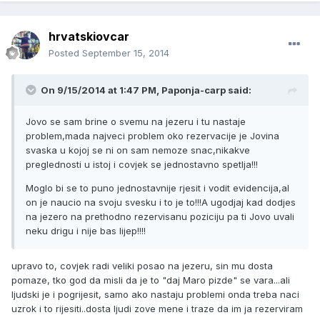
hrvatskiovcar
Posted
September 15, 2014
On 9/15/2014 at 1:47 PM, Paponja-carp said:
Jovo se sam brine o svemu na jezeru i tu nastaje
problem,mada najveci problem oko rezervacije je Jovina
svaska u kojoj se ni on sam nemoze snac,nikakve
preglednosti u istoj i covjek se jednostavno spetlja!!!
Moglo bi se to puno jednostavnije rjesit i vodit evidencija,al
on je naucio na svoju svesku i to je to!!!A ugodjaj kad dodjes
na jezero na prethodno rezervisanu poziciju pa ti Jovo uvali
neku drigu i nije bas lijep!!!!
upravo to, covjek radi veliki posao na jezeru, sin mu dosta
pomaze, tko god da misli da je to "daj Maro pizde" se vara...ali
ljudski je i pogrijesit, samo ako nastaju problemi onda treba naci
uzrok i to rijesiti..dosta ljudi zove mene i traze da im ja rezerviram