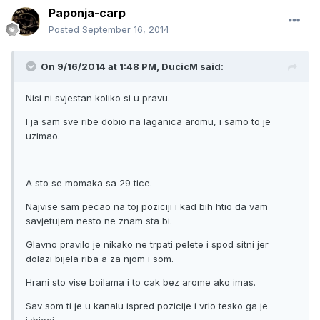
Paponja-carp
Posted
September 16, 2014
On 9/16/2014 at 1:48 PM, DucicM said:
Nisi ni svjestan koliko si u pravu.
I ja sam sve ribe dobio na laganica aromu, i samo to je
uzimao.
A sto se momaka sa 29 tice.
Najvise sam pecao na toj poziciji i kad bih htio da vam
savjetujem nesto ne znam sta bi.
Glavno pravilo je nikako ne trpati pelete i spod sitni jer
dolazi bijela riba a za njom i som.
Hrani sto vise boilama i to cak bez arome ako imas.
Sav som ti je u kanalu ispred pozicije i vrlo tesko ga je