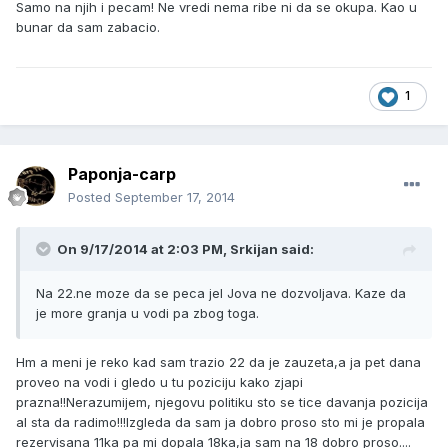
Samo na njih i pecam! Ne vredi nema ribe ni da se okupa. Kao u
bunar da sam zabacio.
1
Paponja-carp
Posted
September 17, 2014
On 9/17/2014 at 2:03 PM, Srkijan said:
Na 22.ne moze da se peca jel Jova ne dozvoljava. Kaze da
je more granja u vodi pa zbog toga.
Hm a meni je reko kad sam trazio 22 da je zauzeta,a ja pet dana
proveo na vodi i gledo u tu poziciju kako zjapi
prazna!!Nerazumijem, njegovu politiku sto se tice davanja pozicija
al sta da radimo!!!Izgleda da sam ja dobro proso sto mi je propala
rezervisana 11ka pa mi dopala 18ka,ja sam na 18 dobro proso....