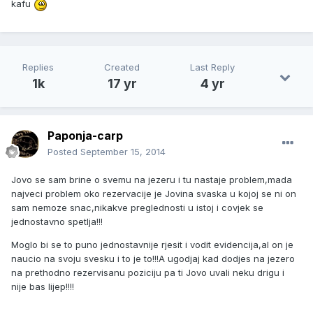
kafu
Replies
Created
Last Reply
1k
17 yr
4 yr
Paponja-carp
Posted
September 15, 2014
Jovo se sam brine o svemu na jezeru i tu nastaje problem,mada
najveci problem oko rezervacije je Jovina svaska u kojoj se ni on
sam nemoze snac,nikakve preglednosti u istoj i covjek se
jednostavno spetlja!!!
Moglo bi se to puno jednostavnije rjesit i vodit evidencija,al on je
naucio na svoju svesku i to je to!!!A ugodjaj kad dodjes na jezero
na prethodno rezervisanu poziciju pa ti Jovo uvali neku drigu i
nije bas lijep!!!!