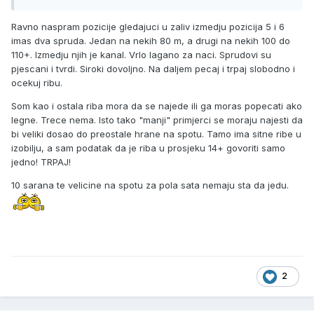
Ravno naspram pozicije gledajuci u zaliv izmedju pozicija 5 i 6
imas dva spruda. Jedan na nekih 80 m, a drugi na nekih 100 do
110+. Izmedju njih je kanal. Vrlo lagano za naci. Sprudovi su
pjescani i tvrdi. Siroki dovoljno. Na daljem pecaj i trpaj slobodno i
ocekuj ribu.
Som kao i ostala riba mora da se najede ili ga moras popecati ako
legne. Trece nema. Isto tako "manji" primjerci se moraju najesti da
bi veliki dosao do preostale hrane na spotu. Tamo ima sitne ribe u
izobilju, a sam podatak da je riba u prosjeku 14+ govoriti samo
jedno! TRPAJ!
10 sarana te velicine na spotu za pola sata nemaju sta da jedu.
2