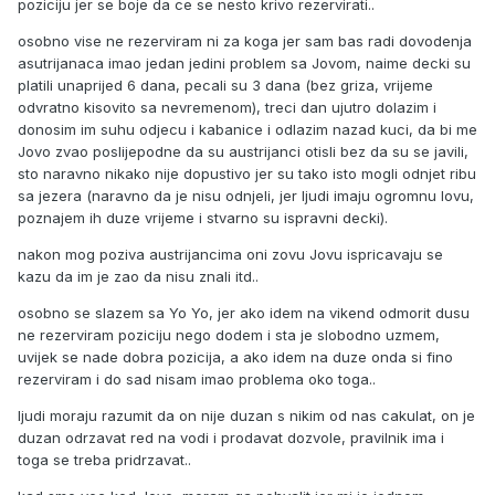
poziciju jer se boje da ce se nesto krivo rezervirati..
osobno vise ne rezerviram ni za koga jer sam bas radi dovodenja
asutrijanaca imao jedan jedini problem sa Jovom, naime decki su
platili unaprijed 6 dana, pecali su 3 dana (bez griza, vrijeme
odvratno kisovito sa nevremenom), treci dan ujutro dolazim i
donosim im suhu odjecu i kabanice i odlazim nazad kuci, da bi me
Jovo zvao poslijepodne da su austrijanci otisli bez da su se javili,
sto naravno nikako nije dopustivo jer su tako isto mogli odnjet ribu
sa jezera (naravno da je nisu odnjeli, jer ljudi imaju ogromnu lovu,
poznajem ih duze vrijeme i stvarno su ispravni decki).
nakon mog poziva austrijancima oni zovu Jovu ispricavaju se
kazu da im je zao da nisu znali itd..
osobno se slazem sa Yo Yo, jer ako idem na vikend odmorit dusu
ne rezerviram poziciju nego dodem i sta je slobodno uzmem,
uvijek se nade dobra pozicija, a ako idem na duze onda si fino
rezerviram i do sad nisam imao problema oko toga..
ljudi moraju razumit da on nije duzan s nikim od nas cakulat, on je
duzan odrzavat red na vodi i prodavat dozvole, pravilnik ima i
toga se treba pridrzavat..