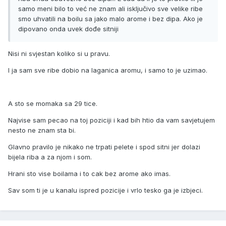
samo meni bilo to već ne znam ali isključivo sve velike ribe
smo uhvatili na boilu sa jako malo arome i bez dipa. Ako je
dipovano onda uvek dođe sitniji
Nisi ni svjestan koliko si u pravu.
I ja sam sve ribe dobio na laganica aromu, i samo to je uzimao.
A sto se momaka sa 29 tice.
Najvise sam pecao na toj poziciji i kad bih htio da vam savjetujem
nesto ne znam sta bi.
Glavno pravilo je nikako ne trpati pelete i spod sitni jer dolazi
bijela riba a za njom i som.
Hrani sto vise boilama i to cak bez arome ako imas.
Sav som ti je u kanalu ispred pozicije i vrlo tesko ga je izbjeci.