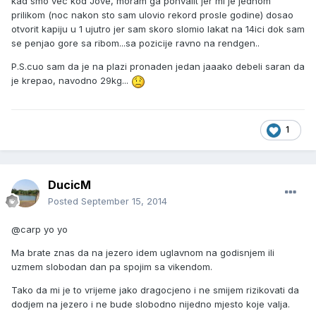
kad smo vec kod Jove, moram ga pohvalit jer mi je jednom
prilikom (noc nakon sto sam ulovio rekord prosle godine) dosao
otvorit kapiju u 1 ujutro jer sam skoro slomio lakat na 14ici dok sam
se penjao gore sa ribom...sa pozicije ravno na rendgen..
P.S.cuo sam da je na plazi pronaden jedan jaaako debeli saran da
je krepao, navodno 29kg...
1
DucicM
Posted
September 15, 2014
@carp yo yo
Ma brate znas da na jezero idem uglavnom na godisnjem ili
uzmem slobodan dan pa spojim sa vikendom.
Tako da mi je to vrijeme jako dragocjeno i ne smijem rizikovati da
dodjem na jezero i ne bude slobodno nijedno mjesto koje valja.