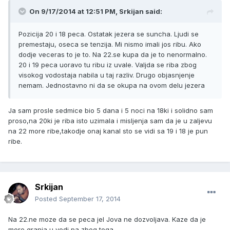
On 9/17/2014 at 12:51 PM, Srkijan said:
Pozicija 20 i 18 peca. Ostatak jezera se suncha. Ljudi se
premestaju, oseca se tenzija. Mi nismo imali jos ribu. Ako
dodje veceras to je to. Na 22.se kupa da je to nenormalno.
20 i 19 peca uoravo tu ribu iz uvale. Valjda se riba zbog
visokog vodostaja nabila u taj razliv. Drugo objasnjenje
nemam. Jednostavno ni da se okupa na ovom delu jezera
Ja sam prosle sedmice bio 5 dana i 5 noci na 18ki i solidno sam
proso,na 20ki je riba isto uzimala i misljenja sam da je u zaljevu
na 22 more ribe,takodje onaj kanal sto se vidi sa 19 i 18 je pun
ribe.
Srkijan
Posted
September 17, 2014
Na 22.ne moze da se peca jel Jova ne dozvoljava. Kaze da je
more granja u vodi pa zbog toga.