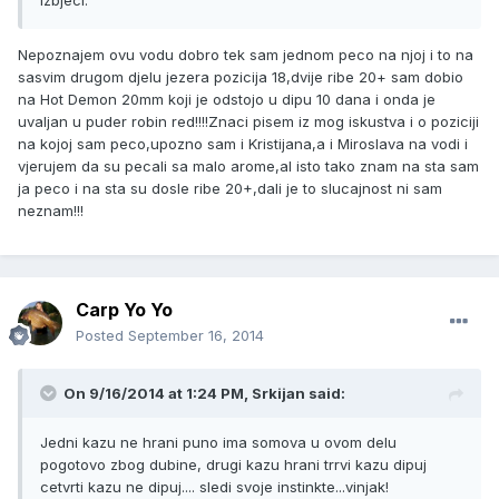
izbjeci.
Nepoznajem ovu vodu dobro tek sam jednom peco na njoj i to na
sasvim drugom djelu jezera pozicija 18,dvije ribe 20+ sam dobio
na Hot Demon 20mm koji je odstojo u dipu 10 dana i onda je
uvaljan u puder robin red!!!!Znaci pisem iz mog iskustva i o poziciji
na kojoj sam peco,upozno sam i Kristijana,a i Miroslava na vodi i
vjerujem da su pecali sa malo arome,al isto tako znam na sta sam
ja peco i na sta su dosle ribe 20+,dali je to slucajnost ni sam
neznam!!!
Carp Yo Yo
Posted
September 16, 2014
On 9/16/2014 at 1:24 PM, Srkijan said:
Jedni kazu ne hrani puno ima somova u ovom delu
pogotovo zbog dubine, drugi kazu hrani trrvi kazu dipuj
cetvrti kazu ne dipuj.... sledi svoje instinkte...vinjak!