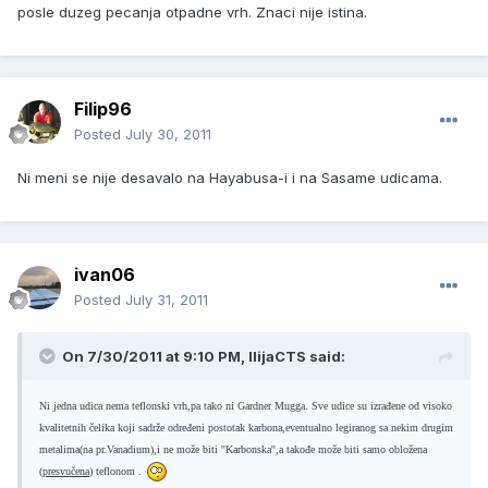
posle duzeg pecanja otpadne vrh. Znaci nije istina.
Filip96
Posted
July 30, 2011
Ni meni se nije desavalo na Hayabusa-i i na Sasame udicama.
ivan06
Posted
July 31, 2011
On 7/30/2011 at 9:10 PM, IlijaCTS said:
Ni jedna udica nema teflonski vrh,pa tako ni Gardner Mugga. Sve udice su izrađene od visoko
kvalitetnih čelika koji sadrže određeni postotak karbona,eventualno legiranog sa nekim drugim
metalima(na pr.Vanadium),i ne može biti ''Karbonska'',a takođe može biti samo obložena
(
presvučena
) teflonom .