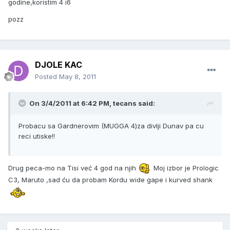
godine,koristim 4 i6
pozz
DJOLE KAC
Posted
May 8, 2011
On 3/4/2011 at 6:42 PM, tecans said:
Probacu sa Gardnerovim (MUGGA 4)za divlji Dunav pa cu
reci utiske!!
Drug peca-mo na Tisi već 4 god na njih
Moj izbor je Prologic
C3, Maruto ,sad ću da probam Kordu wide gape i kurved shank