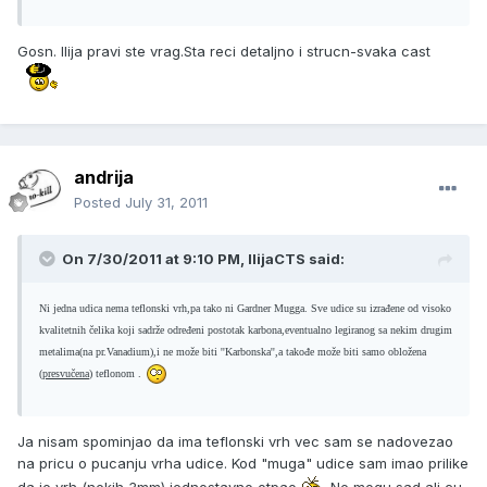
Gosn. Ilija pravi ste vrag.Sta reci detaljno i strucn-svaka cast
andrija
Posted
July 31, 2011
On 7/30/2011 at 9:10 PM, IlijaCTS said:
Ni jedna udica nema teflonski vrh,pa tako ni Gardner Mugga. Sve udice su izrađene od visoko
kvalitetnih čelika koji sadrže određeni postotak karbona,eventualno legiranog sa nekim drugim
metalima(na pr.Vanadium),i ne može biti ''Karbonska'',a takođe može biti samo obložena
(
presvučena
) teflonom .
Ja nisam spominjao da ima teflonski vrh vec sam se nadovezao
na pricu o pucanju vrha udice. Kod "muga" udice sam imao prilike
da je vrh (nekih 3mm) jednostavno otpao
.Ne mogu sad ali cu