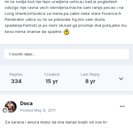
mi se svidja kod nje lepo uradjena ushica,i kad je pogledash
odozgo nije ravna vech iskrivljena.Inache sam ranije pecao i na
Long shenk(vrh)udica za mene,pa zatim neke stare Foxerice.A
Penetrator udice su mi se pokazale fuj,imo sam dosta
spadanja.Partridz je po meni ok,kad ga proshije dva puta,jebe mu
kevu-nema shanse da spadne.
1 month later...
Replies
Created
Last Reply
334
15 yr
8 yr
Doca
Posted
May 8, 2011
Za sarana i amura tesko da ima danas boljih od ove tri: