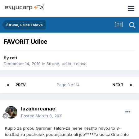
Strune, udice i olova
FAVORIT Udice
By
rott
December 14, 2010
in
Strune, udice i olova
PREV
Page 3 of 14
NEXT
lazaborcanac
Posted
March 8, 2011
Kupio za probu Gardner Talon-za mene neshto novo,i to 8-
icu.Sad za pochetak pecanja,mala ali jeb*****a udica.Ono shto