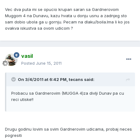
Vec dva puta mi se opucio krupan saran sa Gardnerovom
Muggom 4 na Dunavu, kazu hvata u donju usnu a zadnjeg sto
sam dobio ubola ga u gornju. Pecam na dlaku/boila.Ima li ko jos
ovakva iskustva sa ovom udicom ?
vasil
Posted
June 15, 2011
On 3/4/2011 at 6:42 PM, tecans said:
Probacu sa Gardnerovim (MUGGA 4)za divlji Dunav pa cu
reci utiske!!
Drugu godinu lovim sa svim Gardnerovim udicama, probaj neces
pogresiti