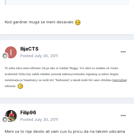
Kod gardner muga se meni desavalo
IlijaCTS
Posted
July 30, 2011
Ni jedna udica nema teflonski vrh,pa tako ni Gardner Mugga. Sve udice su izrađene od visoko
kvalitetnih čelika koji sadrže određeni postotak karbona,eventualno legiranog sa nekim drugim
metalima(na pr.Vanadium),i ne može biti ''Karbonska'',a takođe može biti samo obložena (
presvučena
)
teflonom .
Filip96
Posted
July 30, 2011
Meni se to nije desilo ali sam cuo tu pricu da na takvim udicama