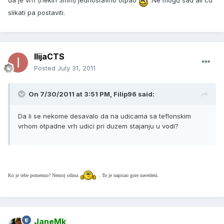
slikati pa postaviti.
IlijaCTS
Posted
July 31, 2011
On 7/30/2011 at 3:51 PM, Filip96 said:
Da li se nekome desavalo da na udicama sa teflonskim
vrhom otpadne vrh udici pri duzem stajanju u vodi?
Ko je tebe pomenuo? Nemoj odma
. To je napisao gore navedeni.
JaneMk