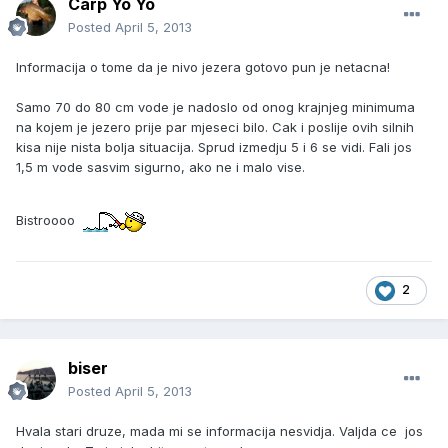
Carp Yo Yo
Posted
April 5, 2013
Informacija o tome da je nivo jezera gotovo pun je netacna!
Samo 70 do 80 cm vode je nadoslo od onog krajnjeg minimuma
na kojem je jezero prije par mjeseci bilo. Cak i poslije ovih silnih
kisa nije nista bolja situacija. Sprud izmedju 5 i 6 se vidi. Fali jos
1,5 m vode sasvim sigurno, ako ne i malo vise.
Bistroooo
2
biser
Posted
April 5, 2013
Hvala stari druze, mada mi se informacija nesvidja. Valjda ce jos