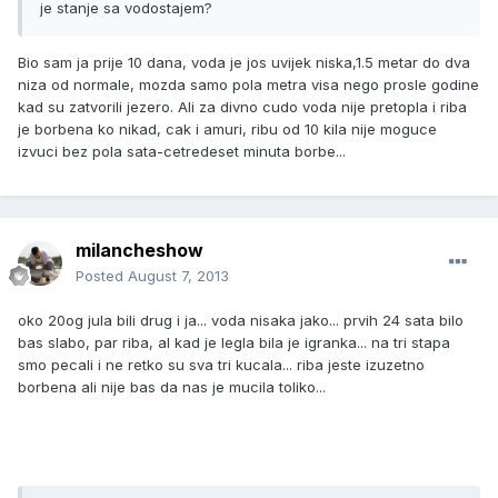
je stanje sa vodostajem?
Bio sam ja prije 10 dana, voda je jos uvijek niska,1.5 metar do dva
niza od normale, mozda samo pola metra visa nego prosle godine
kad su zatvorili jezero. Ali za divno cudo voda nije pretopla i riba
je borbena ko nikad, cak i amuri, ribu od 10 kila nije moguce
izvuci bez pola sata-cetredeset minuta borbe...
milancheshow
Posted
August 7, 2013
oko 20og jula bili drug i ja... voda nisaka jako... prvih 24 sata bilo
bas slabo, par riba, al kad je legla bila je igranka... na tri stapa
smo pecali i ne retko su sva tri kucala... riba jeste izuzetno
borbena ali nije bas da nas je mucila toliko...