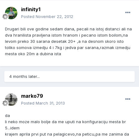
infinity1
Posted
November 22, 2012
Drugari bili ove godine sedam dana, pecali na istoj distanci ali na
dva hranilista pravljena istom hranom i pecano istom boilom,na
levom preko 30 sarana desetak 20+ ,a na desnom skoro isto
toliko somova izmedju 4 i 7kg i jedva par sarana,razmak izmedju
mesta oko 20m a dubina ista
4 months later...
marko79
Posted
March 31, 2013
da
li neko moze malo bolje da me uputi na konfiguraciju mesta br
5...idem
krajem aprila prvi put na pelagicevo,na peticu,pa me zanima da