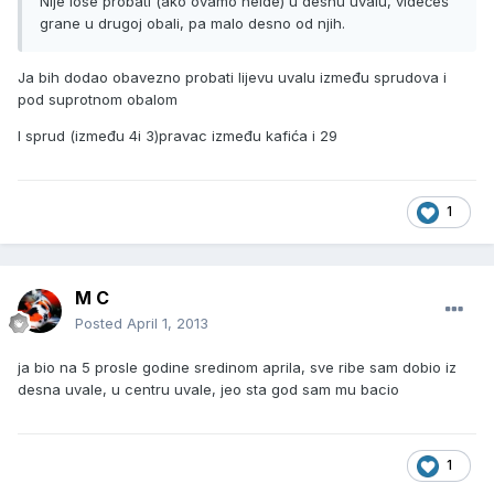
Nije lose probati (ako ovamo neide) u desnu uvalu, videćeš
grane u drugoj obali, pa malo desno od njih.
Ja bih dodao obavezno probati lijevu uvalu između sprudova i
pod suprotnom obalom
I sprud (između 4i 3)pravac između kafića i 29
1
M C
Posted
April 1, 2013
ja bio na 5 prosle godine sredinom aprila, sve ribe sam dobio iz
desna uvale, u centru uvale, jeo sta god sam mu bacio
1