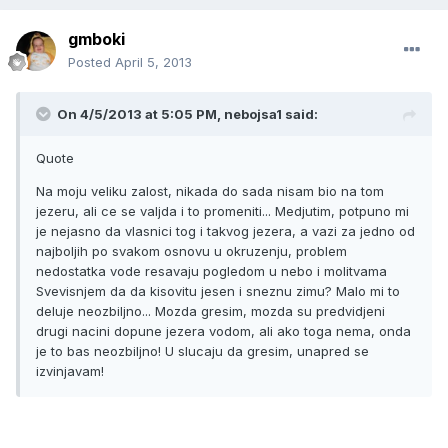
gmboki
Posted
April 5, 2013
On 4/5/2013 at 5:05 PM, nebojsa1 said:
Quote
Na moju veliku zalost, nikada do sada nisam bio na tom
jezeru, ali ce se valjda i to promeniti... Medjutim, potpuno mi
je nejasno da vlasnici tog i takvog jezera, a vazi za jedno od
najboljih po svakom osnovu u okruzenju, problem
nedostatka vode resavaju pogledom u nebo i molitvama
Svevisnjem da da kisovitu jesen i sneznu zimu? Malo mi to
deluje neozbiljno... Mozda gresim, mozda su predvidjeni
drugi nacini dopune jezera vodom, ali ako toga nema, onda
je to bas neozbiljno! U slucaju da gresim, unapred se
izvinjavam!