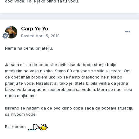
doci vode. To je jako bitno za tu vodu.
Carp Yo Yo
Posted
April 5, 2013
Nema na cemu prijatelju.
Ja sam mislio da ce poslije ovih kisa da bude stanje bolje
medjutim ne valja nikako. Samo 80 cm vode se slilo u jezero. Oni
ce opet imati problem ukoliko se nesto drasticno ne rijesi po
pitanju te vode. Nazalost ali tako je. Steta bi bila velika da jedna
takva voda propadne radi problema sa vodom. Mora se naci neki
nacin majku mu.
Iskreno se nadam da ce ovo kisno doba sada da popravi situaciju
sa nivoom vode.
Bistrooooo