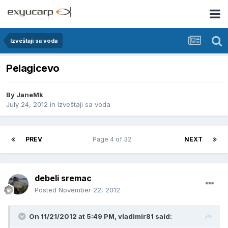
Izveštaji sa voda
Pelagicevo
By
JaneMk
July 24, 2012
in
Izveštaji sa voda
PREV
Page 4 of 32
NEXT
debeli sremac
Posted
November 22, 2012
On 11/21/2012 at 5:49 PM, vladimir81 said: