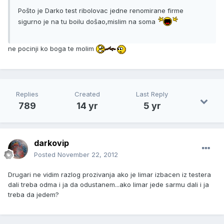
Pošto je Darko test ribolovac jedne renomirane firme
sigurno je na tu boilu došao,mislim na soma
ne pocinji ko boga te molim
Replies
Created
Last Reply
789
14 yr
5 yr
darkovip
Posted
November 22, 2012
Drugari ne vidim razlog prozivanja ako je limar izbacen iz testera
dali treba odma i ja da odustanem...ako limar jede sarmu dali i ja
treba da jedem?