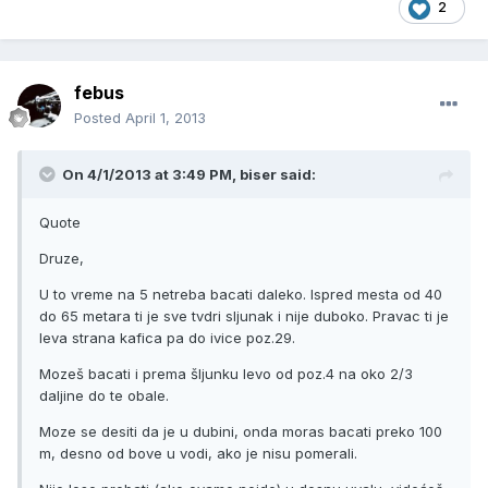
2
febus
Posted
April 1, 2013
On 4/1/2013 at 3:49 PM, biser said:
Quote
Druze,
U to vreme na 5 netreba bacati daleko. Ispred mesta od 40
do 65 metara ti je sve tvdri sljunak i nije duboko. Pravac ti je
leva strana kafica pa do ivice poz.29.
Mozeš bacati i prema šljunku levo od poz.4 na oko 2/3
daljine do te obale.
Moze se desiti da je u dubini, onda moras bacati preko 100
m, desno od bove u vodi, ako je nisu pomerali.