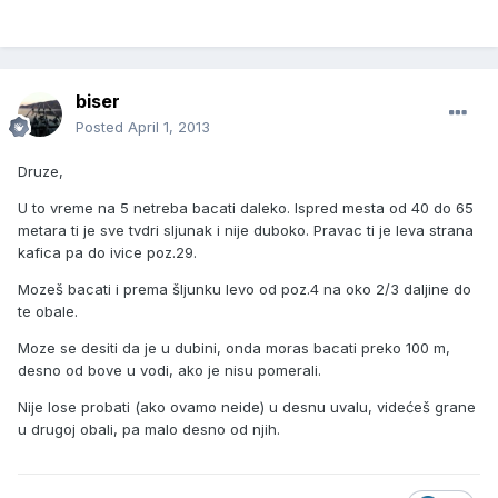
biser
Posted
April 1, 2013
Druze,
U to vreme na 5 netreba bacati daleko. Ispred mesta od 40 do 65
metara ti je sve tvdri sljunak i nije duboko. Pravac ti je leva strana
kafica pa do ivice poz.29.
Mozeš bacati i prema šljunku levo od poz.4 na oko 2/3 daljine do
te obale.
Moze se desiti da je u dubini, onda moras bacati preko 100 m,
desno od bove u vodi, ako je nisu pomerali.
Nije lose probati (ako ovamo neide) u desnu uvalu, videćeš grane
u drugoj obali, pa malo desno od njih.