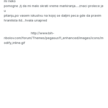
mi neko
pomogne ,tj da mi malo skrati vreme markiranja.....znaci prolece je
u
pitanju,po vasem iskustvu na kojoj se daljini peca gde da pravim
hranilista itd....hvala unapred
http://www.bih-
ribolov.com/forum/Themes/pegasus11_enhanced/images/icons/m
odify_inline.gif