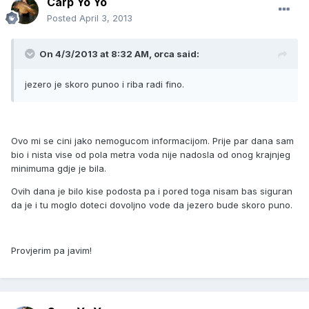
Carp Yo Yo
Posted
April 3, 2013
On 4/3/2013 at 8:32 AM, orca said:
jezero je skoro punoo i riba radi fino.
Ovo mi se cini jako nemogucom informacijom. Prije par dana sam
bio i nista vise od pola metra voda nije nadosla od onog krajnjeg
minimuma gdje je bila.
Ovih dana je bilo kise podosta pa i pored toga nisam bas siguran
da je i tu moglo doteci dovoljno vode da jezero bude skoro puno.
Provjerim pa javim!