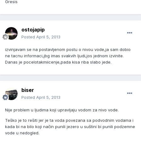
Gresis
ostojapip
Posted
April 5, 2013
izvinjavam se na postavljenom postu o nivou vode,ja sam dobio
ne tacnu informaci,jbg imas svakvih ljudi,jos jednom izvinite.
Danas je pocelotakmiicenje,pada kisa riba slabo jede.
biser
Posted
April 5, 2013
Nije problem u ljudima koji upravljaju vodom za nivo vode.
Teško je to rešiti jer je ta voda povezana sa podvodnim vodama i
kada bi na bilo koji način punili jezero u suštini bi punili podzemne
vode u nedogled.