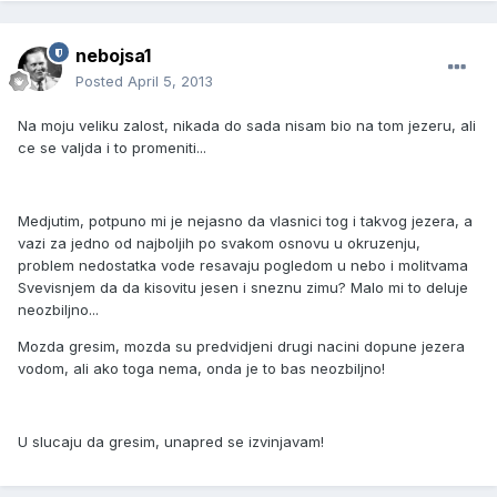
nebojsa1
Posted
April 5, 2013
Na moju veliku zalost, nikada do sada nisam bio na tom jezeru, ali
ce se valjda i to promeniti...
Medjutim, potpuno mi je nejasno da vlasnici tog i takvog jezera, a
vazi za jedno od najboljih po svakom osnovu u okruzenju,
problem nedostatka vode resavaju pogledom u nebo i molitvama
Svevisnjem da da kisovitu jesen i sneznu zimu? Malo mi to deluje
neozbiljno...
Mozda gresim, mozda su predvidjeni drugi nacini dopune jezera
vodom, ali ako toga nema, onda je to bas neozbiljno!
U slucaju da gresim, unapred se izvinjavam!