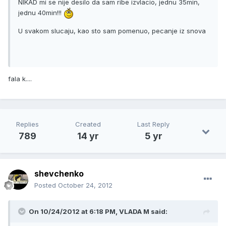
NIKAD mi se nije desilo da sam ribe izvlacio, jednu 35min,
jednu 40min!!!
U svakom slucaju, kao sto sam pomenuo, pecanje iz snova
fala k....
Replies
Created
Last Reply
789
14 yr
5 yr
shevchenko
Posted
October 24, 2012
On 10/24/2012 at 6:18 PM, VLADA M said: