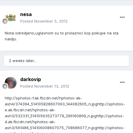
nesa
Posted
November 5, 2012
Nista odredjeno,uglavnom su to prolaznici koji pokupe na sta
naidju.
2 weeks later...
darkovip
Posted
November 13, 2012
http://sphotos-f.ak.fbcdn.net/hphotos-ak-
ash4/374394_514105828607093_144082605_n.jpg
http://sphotos-
e.ak.fbcdn.net/hphotos-ak-
ash3/532331_514105635273779_266160899_n.jpg
http://sphotos-
d.ak.fbcdn.net/hphotos-ak-
ash3/561486_514106008607075_708686077_n.jpg
http://sphotos-