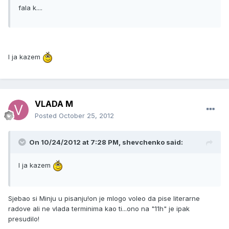
fala k....
I ja kazem
VLADA M
Posted
October 25, 2012
On 10/24/2012 at 7:28 PM, shevchenko said:
I ja kazem
Sjebao si Minju u pisanju!on je mlogo voleo da pise literarne
radove ali ne vlada terminima kao ti...ono na "11h" je ipak
presudilo!