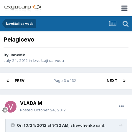
Izveštaji sa voda
Pelagicevo
By
JaneMk
July 24, 2012
in
Izveštaji sa voda
PREV
Page 3 of 32
NEXT
VLADA M
Posted
October 24, 2012
On 10/24/2012 at 9:32 AM, shevchenko said: