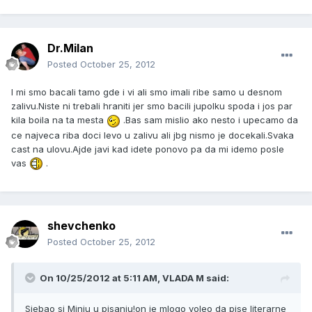
Dr.Milan
Posted
October 25, 2012
I mi smo bacali tamo gde i vi ali smo imali ribe samo u desnom
zalivu.Niste ni trebali hraniti jer smo bacili jupolku spoda i jos par
kila boila na ta mesta
.Bas sam mislio ako nesto i upecamo da
ce najveca riba doci levo u zalivu ali jbg nismo je docekali.Svaka
cast na ulovu.Ajde javi kad idete ponovo pa da mi idemo posle
vas
.
shevchenko
Posted
October 25, 2012
On 10/25/2012 at 5:11 AM, VLADA M said:
Sjebao si Minju u pisanju!on je mlogo voleo da pise literarne