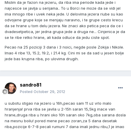
Mislim da je fazon na jezeru, da riba ima periode kada jede i
najcesce se javlja u serijama.. To u Borci ne moze da se vidi jel
ima mnogo ribe i uvek neka jede. U delovima jezera riube su kao
odvojene grupe koje se menjaju naravno, i te grupe cesto krecu
da se hrane u tom delu jezera. Ne znaci ako petica peca da ce i
dvadesetpetica, jer jedna grupa jede a druga ne... Cinjenica je da
se te ribe retko hrane, ali kada odluce da jedu ciste spot.
Pecao na 25 poziciji 3 dana i 3 noici, negde posle Zokija i Nikole.
Imao 4 ribe 13, 15.2, 19.2, i 21.4 kg. Cini mi se da sad u jesen bolje
jede bas krupna riba, po ulovima drugih.
sandro81
Posted
October 29, 2012
u subotu stigao na jezero u 16h,pecao sam 11 uz vrlo malo
hranjenja! prva riba se javila u 2-15h saran 15,5kg inace van
hrane,druga riba u hrani oko 10h saran oko 7kg,oba sarana dosla
na mesnu boilu! pored mene pecao zoran,za 5 dana desetak
riba,pozicije 6-7-8 pecali rumuni 7 dana imali jednu ribu,1 je imao