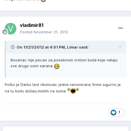
vladimir81
Posted
November 21, 2012
On 11/21/2012 at 4:51 PM, Limar said:
Bosanac nije pecao sa posebnom vrstom boila koje vataju
sve drugo osim sarana
Pošto je Darko test ribolovac jedne renomirane firme sigurno je
na tu boilu došao,mislim na soma
1