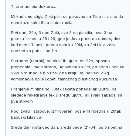
Ti si znaci bio doktore...
Mi kad smo stigli, Zoki pilot se pakovao sa 11ice i svratio da
nam kaze kako 5ica slabo radila...
Prvi dan, 24h, 3 ribe Zoki, sve 3 na plastiku, sva 3 na
potezu 'izmedju 28 i 29, gde je Jova parkirao camac, dok
kod mene 'blank', pecao sam ka 29ki, ka 3ci i levi zaliv
unazad ka putu, ''na 11h''.
Sutradan (utorak), od oko 11h ujutru do 22h, opasno
propecala i moja strana, uglavnom ka 3ci, pa onda i ona ka
29ki. Vrhunac je bio i zaliv na kraju, taj najveci 21kg.
Kombinacija boile i.opet, famoznog plasticnog kukuruza
Hranjenje minimalno, 10tak raketa ponedeljak ujutru, pa
sledece raketiranje tek u sredu ujutru, ali svaki zabacaj sa
pva stik-om
Noc izvadili stapove, izmrcvareni posle 14 ribetina (i 20tak
babuski kilasica).
Sreda dan nista ceo dan, sreda vece (21-04) jos 6 ribetina