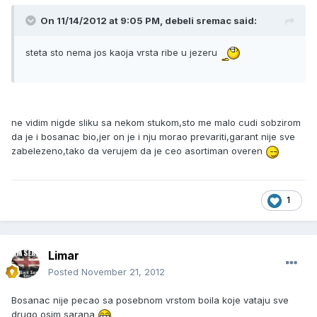
On 11/14/2012 at 9:05 PM, debeli sremac said:
steta sto nema jos kaoja vrsta ribe u jezeru
ne vidim nigde sliku sa nekom stukom,sto me malo cudi sobzirom
da je i bosanac bio,jer on je i nju morao prevariti,garant nije sve
zabelezeno,tako da verujem da je ceo asortiman overen
1
Limar
Posted
November 21, 2012
Bosanac nije pecao sa posebnom vrstom boila koje vataju sve
drugo osim sarana