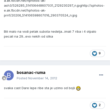
a.ak.fbcdn.net/hphotos-ak-
ash3/526285_514106448607031_2129230297_n.jpg
http://sphotos-
e.ak.fbcdn.net/hphotos-ak-
prn1/20206_514106598607016_290370524_n.jpg
Bili malo na vodi petak subota nedelja...imali 7 riba i 4 otpalo
pecali na 29...evo nekih od slika
9
bosanac-ruma
Posted
November 14, 2012
svaka cast Dare lepe ribe sta je uzimo od bojli
2