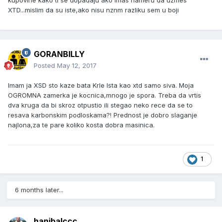
kupovine kako ti se dopadaju ako imas nameru da uzmes
XTD...mislim da su iste,ako nisu nznm razliku sem u boji
GORANBILLY
Posted
May 12, 2017
Imam ja XSD sto kaze bata Krle Ista kao xtd samo siva. Moja
OGROMNA zamerka je kocnica,mnogo je spora. Treba da vrtis
dva kruga da bi skroz otpustio ili stegao neko rece da se to
resava karbonskim podloskama?! Prednost je dobro slaganje
najlona,za te pare koliko kosta dobra masinica.
1
6 months later...
hanibalccc