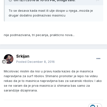
On 12/7/2016 at 10:05 PM, Shoga said:
To se desava kada mast ili ulje dospe u njega...mozda je
drugar dodatno podmazivao masinicu
nije podmazivana, tri pecanja, prakticno nova...
Srkijan
Posted
December 8, 2016
Micolovac mislim da nisi u pravu kada kazes da je masinica
napravljena za surf ribolov. Shimano promoter je lepo na videu
rekao da je to masinica napravljena bas za saranski ribolov. I ako
se ne varam da je prva masinica iz shimana bas samo za
sarandzije dizajnirana.
1