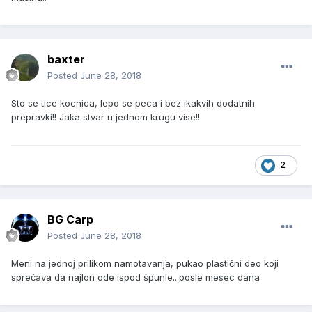
baxter
Posted
June 28, 2018
Sto se tice kocnica, lepo se peca i bez ikakvih dodatnih
prepravki!! Jaka stvar u jednom krugu vise!!
2
BG Carp
Posted
June 28, 2018
Meni na jednoj prilikom namotavanja, pukao plastični deo koji
sprečava da najlon ode ispod špunle...posle mesec dana