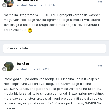
Posted
December 8, 2017
Na mojim Ultegrama 14000 XSC su ugradjeni karbonski washeri i
mogu vam reci da je razlika ogromna, prije si morao vrtiti skoro
dva kruga a sada pola kruga tacno masina je skroz odvrnuta ili
skroz zavrnuta
6 months later...
baxter
Posted
June 28, 2018
Posle godinu ipo dana koriscenja XTD masina, lepih izvadjenih
riba i lepih runova i drilova, mogu da kazem da je masina
ODLICNA za ulozene pare!! Mozda je mala zamerka na kocnicu,
mogla biti brza, ali to je smesna zamerka!! Slaze najlon perfektno,
mota savrseno, stvar ukusa, ali meni prelepa, niti se uvija rucka,
niti se kvari, niti proklizava... Za 150 evra po komadu, SAVRSENA
masina!!