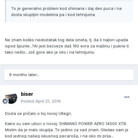
To je generalno problem kod shimana i daj deo puca i na
dosta skupljim modelima pa i kod tehnijuma
Ne znam koliko nedostatak tog dela smeta, tj. da li najlon upada
ispod špunle...?Al jest bezveze daš 160 evra za mašinu i pukne ti
tako nešto...Još gore ako je isto i na tehnijumu
9 months later...
biser
Posted
April 21, 2019
Dosta se pričalo o toj novoj Ultegri.
Kakvi su vam utisci o novoj: SHIMANO POWER AERO 14000 XTB.
Mislim da je malo skuplja. To jedino za sad znam. Gledao sam je
kod jednog našeg iskusnog pecaroša, i na oko mi prija...