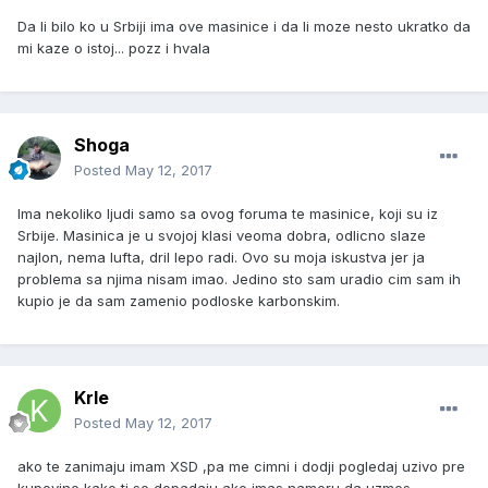
Da li bilo ko u Srbiji ima ove masinice i da li moze nesto ukratko da
mi kaze o istoj... pozz i hvala
Shoga
Posted
May 12, 2017
Ima nekoliko ljudi samo sa ovog foruma te masinice, koji su iz
Srbije. Masinica je u svojoj klasi veoma dobra, odlicno slaze
najlon, nema lufta, dril lepo radi. Ovo su moja iskustva jer ja
problema sa njima nisam imao. Jedino sto sam uradio cim sam ih
kupio je da sam zamenio podloske karbonskim.
Krle
Posted
May 12, 2017
ako te zanimaju imam XSD ,pa me cimni i dodji pogledaj uzivo pre