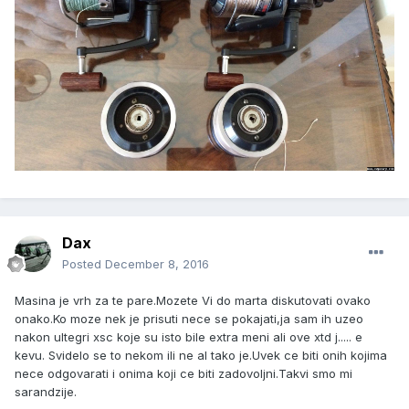
Dax
Posted
December 8, 2016
Masina je vrh za te pare.Mozete Vi do marta diskutovati ovako
onako.Ko moze nek je prisuti nece se pokajati,ja sam ih uzeo
nakon ultegri xsc koje su isto bile extra meni ali ove xtd j..... e
kevu. Svidelo se to nekom ili ne al tako je.Uvek ce biti onih kojima
nece odgovarati i onima koji ce biti zadovoljni.Takvi smo mi
sarandzije.