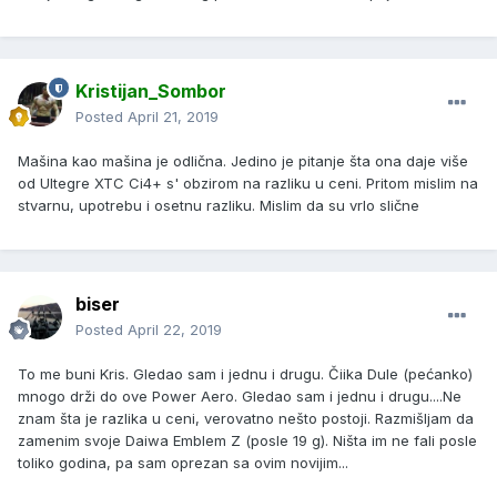
Kristijan_Sombor
Posted
April 21, 2019
Mašina kao mašina je odlična. Jedino je pitanje šta ona daje više
od Ultegre XTC Ci4+ s' obzirom na razliku u ceni. Pritom mislim na
stvarnu, upotrebu i osetnu razliku. Mislim da su vrlo slične
biser
Posted
April 22, 2019
To me buni Kris. Gledao sam i jednu i drugu. Čiika Dule (pećanko)
mnogo drži do ove Power Aero. Gledao sam i jednu i drugu....Ne
znam šta je razlika u ceni, verovatno nešto postoji. Razmišljam da
zamenim svoje Daiwa Emblem Z (posle 19 g). Ništa im ne fali posle
toliko godina, pa sam oprezan sa ovim novijim...