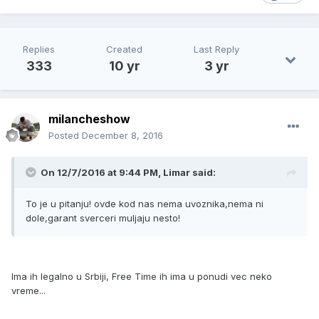
Replies
Created
Last Reply
333
10 yr
3 yr
milancheshow
Posted
December 8, 2016
On 12/7/2016 at 9:44 PM, Limar said:
To je u pitanju! ovde kod nas nema uvoznika,nema ni
dole,garant sverceri muljaju nesto!
Ima ih legalno u Srbiji, Free Time ih ima u ponudi vec neko
vreme...