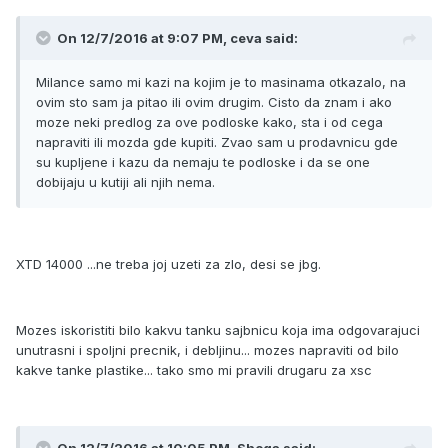
On 12/7/2016 at 9:07 PM, ceva said:
Milance samo mi kazi na kojim je to masinama otkazalo, na
ovim sto sam ja pitao ili ovim drugim. Cisto da znam i ako
moze neki predlog za ove podloske kako, sta i od cega
napraviti ili mozda gde kupiti. Zvao sam u prodavnicu gde
su kupljene i kazu da nemaju te podloske i da se one
dobijaju u kutiji ali njih nema.
XTD 14000 ...ne treba joj uzeti za zlo, desi se jbg.
Mozes iskoristiti bilo kakvu tanku sajbnicu koja ima odgovarajuci
unutrasni i spoljni precnik, i debljinu... mozes napraviti od bilo
kakve tanke plastike... tako smo mi pravili drugaru za xsc