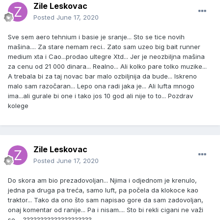
Zile Leskovac
Posted
June 17, 2020
Sve sem aero tehnium i basie je sranje... Sto se tice novih
mašina.... Za stare nemam reci.. Zato sam uzeo big bait runner
medium xta i Cao...prodao ultegre Xtd... Jer je neozbiljna mašina
za cenu od 21 000 dinara... Realno... Ali kolko pare tolko muzike...
A trebala bi za taj novac bar malo ozbiljnija da bude... Iskreno
malo sam razočaran... Lepo ona radi jaka je... Ali lufta mnogo
ima...ali gurale bi one i tako jos 10 god ali nije to to... Pozdrav
kolege
Zile Leskovac
Posted
June 17, 2020
Do skora am bio prezadovoljan... Njima i odjednom je krenulo,
jedna pa druga pa treća, samo luft, pa počela da klokoce kao
traktor... Tako da ono što sam napisao gore da sam zadovoljan,
onaj komentar od ranije... Pa i nisam.... Sto bi rekli cigani ne važi
se.... ????????????????????