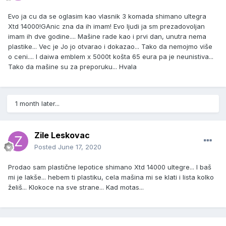
Evo ja cu da se oglasim kao vlasnik 3 komada shimano ultegra
Xtd 14000!GAnic zna da ih imam! Evo ljudi ja sm prezadovoljan
imam ih dve godine.... Mašine rade kao i prvi dan, unutra nema
plastike... Vec je Jo jo otvarao i dokazao... Tako da nemojmo više
o ceni.... I daiwa emblem x 5000t košta 65 eura pa je neunistiva...
Tako da mašine su za preporuku... Hvala
1 month later...
Zile Leskovac
Posted
June 17, 2020
Prodao sam plastične lepotice shimano Xtd 14000 ultegre... I baš
mi je lakše... hebem ti plastiku, cela mašina mi se klati i lista kolko
želiš... Klokoce na sve strane... Kad motas...