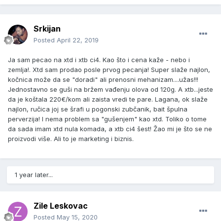
Srkijan
Posted
April 22, 2019
Ja sam pecao na xtd i xtb ci4. Kao što i cena kaže - nebo i
zemlja!. Xtd sam prodao posle prvog pecanja! Super slaže najlon,
kočnica može da se "doradi" ali prenosni mehanizam....užas!!!
Jednostavno se guši na bržem vađenju olova od 120g. A xtb...jeste
da je koštala 220€/kom ali zaista vredi te pare. Lagana, ok slaže
najlon, ručica joj se šrafi u pogonski zubčanik, bait špulna
perverzija! I nema problem sa "gušenjem" kao xtd. Toliko o tome
da sada imam xtd nula komada, a xtb ci4 šest! Žao mi je što se ne
proizvodi više. Ali to je marketing i biznis.
1 year later...
Zile Leskovac
Posted
May 15, 2020