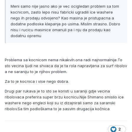
Meni samo nije jasno ako je vec ocigledan problem sa tom
kocnicom, zasto lepo nisu fabricki ugradili ice washere
nego ih prodaju odvojeno? Kao masina je pristupacna a
dodatne podloske klepanje po usima. Mislim strasno. Dobro
nisu i rucicu masinice omanuli pa i nju da prodaju kao
dodatnu opremu
Problema sa kocnicom nema nikakvih.ona radi najnormalnije.To
sto vecina ljudi ne shvaca da je ta rola napravljena za surf ribolov
a ne saraniju to je njihov problem.
Za to je kocnica i vise nego dobra.
Drugi par rukava je to sto se koristi u saraniji gdje vecina
ribolovaca preferira super brzu kocnicu.Nije Shimano smislio ice
washere nego englezi koji su iz dizajnirali samo za saranski
ribolov.Sa tim podloškama to je sasvim drugacija kočnica
2