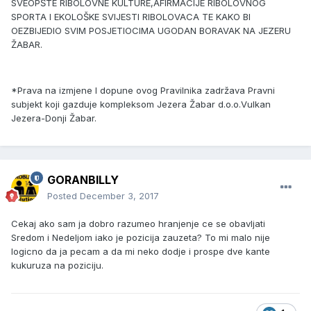
SVEOPŠTE RIBOLOVNE KULTURE,AFIRMACIJE RIBOLOVNOG
SPORTA I EKOLOŠKE SVIJESTI RIBOLOVACA TE KAKO BI
OEZBIJEDIO SVIM POSJETIOCIMA UGODAN BORAVAK NA JEZERU
ŽABAR.
*Prava na izmjene I dopune ovog Pravilnika zadržava Pravni
subjekt koji gazduje kompleksom Jezera Žabar d.o.o.Vulkan
Jezera-Donji Žabar.
GORANBILLY
Posted
December 3, 2017
Cekaj ako sam ja dobro razumeo hranjenje ce se obavljati
Sredom i Nedeljom iako je pozicija zauzeta? To mi malo nije
logicno da ja pecam a da mi neko dodje i prospe dve kante
kukuruza na poziciju.