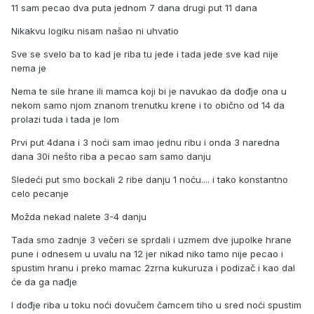
11 sam pecao dva puta jednom 7 dana drugi put 11 dana
Nikakvu logiku nisam našao ni uhvatio
Sve se svelo ba to kad je riba tu jede i tada jede sve kad nije
nema je
Nema te sile hrane ili mamca koji bi je navukao da dođje ona u
nekom samo njom znanom trenutku krene i to obično od 14 da
prolazi tuda i tada je lom
Prvi put 4dana i 3 noći sam imao jednu ribu i onda 3 naredna
dana 30i nešto riba a pecao sam samo danju
Sledeći put smo bockali 2 ribe danju 1 noću.... i tako konstantno
celo pecanje
Možda nekad nalete 3-4 danju
Tada smo zadnje 3 večeri se sprdali i uzmem dve jupolke hrane
pune i odnesem u uvalu na 12 jer nikad niko tamo nije pecao i
spustim hranu i preko mamac 2zrna kukuruza i podizač i kao dal
će da ga nađje
I dođje riba u toku noći dovučem čamcem tiho u sred noći spustim