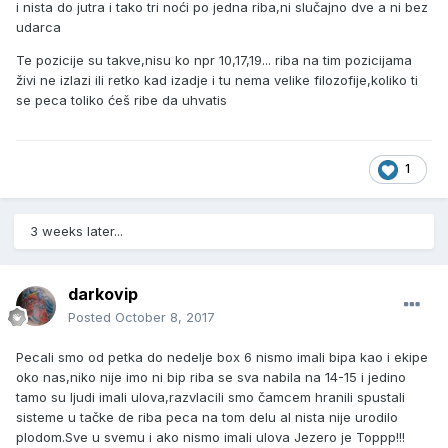
i nista do jutra i tako tri noći po jedna riba,ni slučajno dve a ni bez
udarca
Te pozicije su takve,nisu ko npr 10,17,19... riba na tim pozicijama
živi ne izlazi ili retko kad izadje i tu nema velike filozofije,koliko ti
se peca toliko ćeš ribe da uhvatis
1
3 weeks later...
darkovip
Posted
October 8, 2017
Pecali smo od petka do nedelje box 6 nismo imali bipa kao i ekipe
oko nas,niko nije imo ni bip riba se sva nabila na 14-15 i jedino
tamo su ljudi imali ulova,razvlacili smo čamcem hranili spustali
sisteme u tačke de riba peca na tom delu al nista nije urodilo
plodom.Sve u svemu i ako nismo imali ulova Jezero je Toppp!!!