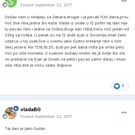
Posted
September 22, 2017
Došao sam u nedjelju sa žabara,drugar i ja pecali 11,tri dana,prvu
noć dve ribe,jedna što kaže Vlada iz uvale u 12 pošto taj dan nije
tu pecao niko i jedna sa ćoška,drugi dan ništa,treću noć jedan od
22kg sa ćoška. U petak su na 12 došli ljudi iz Slovenije,imali četiri
udarca u toj uvali.Sve u svemu jako čudno kretanje ribe u tom
delu jezera. Na 17,16,19,20, ljudi po pet dana ništa pa onda petu
noć po više komada. U svakom slučaju mislim da je bolje što ste
se prebacili na 6,jer je čovek na petici pecao samo danju i imao
više riba,dok je noću vadio štapove.
1
vladaBG
Posted
September 22, 2017
Taj deo je jako čudan