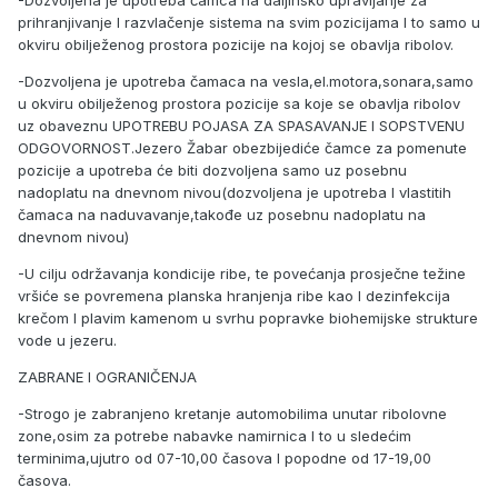
-Dozvoljena je upotreba čamca na daljinsko upravljanje za
prihranjivanje I razvlačenje sistema na svim pozicijama I to samo u
okviru obilježenog prostora pozicije na kojoj se obavlja ribolov.
-Dozvoljena je upotreba čamaca na vesla,el.motora,sonara,samo
u okviru obilježenog prostora pozicije sa koje se obavlja ribolov
uz obaveznu UPOTREBU POJASA ZA SPASAVANJE I SOPSTVENU
ODGOVORNOST.Jezero Žabar obezbijediće čamce za pomenute
pozicije a upotreba će biti dozvoljena samo uz posebnu
nadoplatu na dnevnom nivou(dozvoljena je upotreba I vlastitih
čamaca na naduvavanje,takođe uz posebnu nadoplatu na
dnevnom nivou)
-U cilju održavanja kondicije ribe, te povećanja prosječne težine
vršiće se povremena planska hranjenja ribe kao I dezinfekcija
krečom I plavim kamenom u svrhu popravke biohemijske strukture
vode u jezeru.
ZABRANE I OGRANIČENJA
-Strogo je zabranjeno kretanje automobilima unutar ribolovne
zone,osim za potrebe nabavke namirnica I to u sledećim
terminima,ujutro od 07-10,00 časova I popodne od 17-19,00
časova.