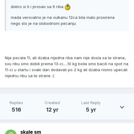
dobro si ti i prosao sa 6 riba
mada verovatno je na vulkanu 12ca bila malo prosirena
nego sto je na slobodnom pecanju
Nije pecala 11, ali dzaba nijedna riba nam nije dosla sa te strane,
svu ribu smo dobili prema 13-ci.....10 kg boila smo bacili na spot na
11-ci u startu i svaki dan dodavali po 2 kg ali dzaba nismo upecali
nijednu ribu sa te strane :(
Replies
Created
Last Reply
516
12 yr
5 yr
skale sm