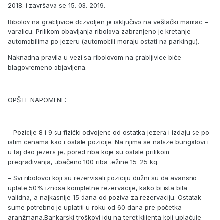
2018. i završava se 15. 03. 2019.
Ribolov na grabljivice dozvoljen je isključivo na veštački mamac –
varalicu. Prilikom obavljanja ribolova zabranjeno je kretanje
automobilima po jezeru (automobili moraju ostati na parkingu).
Naknadna pravila u vezi sa ribolovom na grabljivice biće
blagovremeno objavljena.
OPŠTE NAPOMENE:
– Pozicije 8 i 9 su fizički odvojene od ostatka jezera i izdaju se po
istim cenama kao i ostale pozicije. Na njima se nalaze bungalovi i
u taj deo jezera je, pored riba koje su ostale prilikom
pregrađivanja, ubačeno 100 riba težine 15–25 kg.
– Svi ribolovci koji su rezervisali poziciju dužni su da avansno
uplate 50% iznosa kompletne rezervacije, kako bi ista bila
validna, a najkasnije 15 dana od poziva za rezervaciju. Ostatak
sume potrebno je uplatiti u roku od 60 dana pre početka
aranžmana.Bankarski troškovi idu na teret klijenta koji uplaćuje