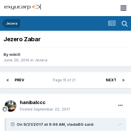
Jezera
Jezero Zabar
By
miki0
June 29, 2014
in
Jezera
PREV
Page 15 of 21
NEXT
hanibalccc
Posted
September 22, 2017
On 9/21/2017 at 9:46 AM, vladaBG said: