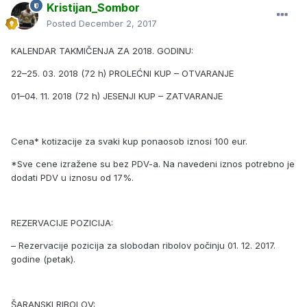
Kristijan_Sombor
Posted
December 2, 2017
KALENDAR TAKMIČENJA ZA 2018. GODINU:
22–25. 03. 2018 (72 h) PROLEĆNI KUP – OTVARANJE
01–04. 11. 2018 (72 h) JESENJI KUP – ZATVARANJE
Cena* kotizacije za svaki kup ponaosob iznosi 100 eur.
*Sve cene izražene su bez PDV-a. Na navedeni iznos potrebno je
dodati PDV u iznosu od 17%.
REZERVACIJE POZICIJA:
– Rezervacije pozicija za slobodan ribolov počinju 01. 12. 2017.
godine (petak).
ŠARANSKI RIBOLOV: