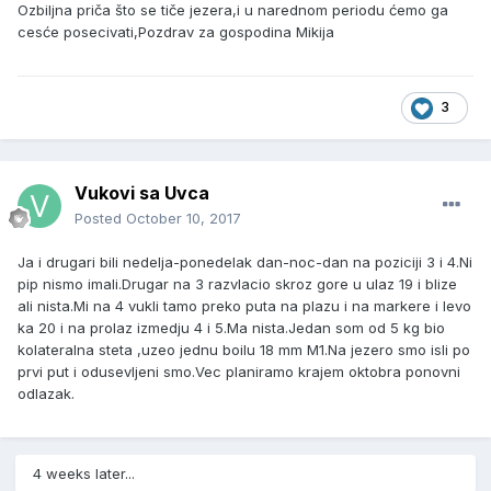
Ozbiljna priča što se tiče jezera,i u narednom periodu ćemo ga
cesće posecivati,Pozdrav za gospodina Mikija
3
Vukovi sa Uvca
Posted
October 10, 2017
Ja i drugari bili nedelja-ponedelak dan-noc-dan na poziciji 3 i 4.Ni
pip nismo imali.Drugar na 3 razvlacio skroz gore u ulaz 19 i blize
ali nista.Mi na 4 vukli tamo preko puta na plazu i na markere i levo
ka 20 i na prolaz izmedju 4 i 5.Ma nista.Jedan som od 5 kg bio
kolateralna steta ,uzeo jednu boilu 18 mm M1.Na jezero smo isli po
prvi put i odusevljeni smo.Vec planiramo krajem oktobra ponovni
odlazak.
4 weeks later...