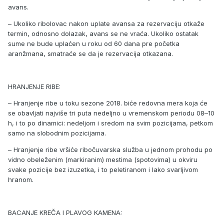
avans.
– Ukoliko ribolovac nakon uplate avansa za rezervaciju otkaže
termin, odnosno dolazak, avans se ne vraća. Ukoliko ostatak
sume ne bude uplaćen u roku od 60 dana pre početka
aranžmana, smatraće se da je rezervacija otkazana.
HRANJENJE RIBE:
– Hranjenje ribe u toku sezone 2018. biće redovna mera koja će
se obavljati najviše tri puta nedeljno u vremenskom periodu 08–10
h, i to po dinamici: nedeljom i sredom na svim pozicijama, petkom
samo na slobodnim pozicijama.
– Hranjenje ribe vršiće ribočuvarska služba u jednom prohodu po
vidno obeleženim (markiranim) mestima (spotovima) u okviru
svake pozicije bez izuzetka, i to peletiranom i lako svarljivom
hranom.
BACANJE KREČA I PLAVOG KAMENA: