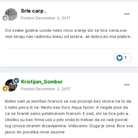
Srle carp .
Posted
December 3, 2017
Ovi svake godine uvode neko novo sranje sto se tice cena,sve
vise teraju nas radnicku klasu od jezera.. ali dobro,ko ima platice..
1
Kristijan_Sombor
Posted
December 3, 2017
Koliko sam ja skontao hranice se sve pozicije bez obzira na to da
li neko peca ili ne. Nesto kao Euro Aqua fazon. A negde pise da
ce se hraniti samo peletiranom hranom. E sad, sto se tice pdv-a.
Ukoliko su kao firma usli u pdv onda bi trebao da se radi povrat
tog iznosa stranim drzavljanima. Videcemo. Duga je zima. Bice sve
jasno do pocetka nove sezone