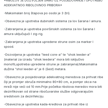
*RIBOLOV JE DOZVOLJEN SAMO UZ POSJEDOVANJE I UPOTREBU
ADEKVATNOG RIBOLOVNOG PRIBORA*
-Maksimalan broj štapova po osobi je 3 (tri).
-Obavezna je upotreba dubinskih sistema za lov šarana I amura.
-Zabranjena je upotreba površinskih sistema za lov šarana I
amura uključujući I zig-rig.
-Zabranjena je upotreba upredene strune osim za marker I
spood.
-Dozvoljena je upotreba “leed core-a” te “shok leeder-a”
(material za izradu “shok leedera” mora biti isključivo
monofil,upotreba upredene strune je zabranjena).Maksimalna
dužina “shol leeder-a” je 6 (šest) metara.
-Obavezno je posjedovanje adekvatnog meredova za prihvat ribe
čiji je promjer obruča minimalno 80x80 cm, a pomjer okca na
mreži nije veći od 10 mm.Prije početka ribolova meredov mora biti
dezinfikovan od strane ribočuvarske službe odgovarajućim
sredstvom za dezinfekciju.
-Obavezna je upotreba kada-kredlova za prihvat ribe iz