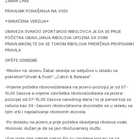
ZABAR LAKE
PRAVILNIK PONAŠANJA NA VODI
*SKRAĆENA VERZIJA*
OBAVEZA SVAKOG SPORTSKOG RIBOLOVCA JE DA SE PRIJE
POČETKA OBAVLJANJA RIBOLOVA UPOZNA SA OVIM
PRAVILNIKOM,TE DA SE TOKOM RIBOLOVA PRIDRŽAVA PROPISANIH
PRAVILA
OPŠTE ODREDBE
-Ribolov na Jezeru Žabar obavlja se isključivo u skladu sa
pokretom“Uhvati & Pusti“-„Catch & Release“.
-Vrijeme početka ribolova(dolaska na jezero-poziciju) je od 07-
10,00 časova a vrijeme završetka ribolova(odlaska sa jezera-
pozicije) od 07-10,00 časova narednog dana I to je period koji se
računa kao 24- časovni ribolov(dnevna dozvola)te se u skladu sa
njim vrši I naplaćivanje ribolovnih dozvola.
-Po dolasku na jezero,a prije početka obavljanja ribolova svaki
ribolovac dužan je da se javi ribočuvarskoj službi.
-Sve vrste ribe,odmah nakon što su ulovljene moraju se sa