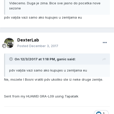
Videcemo. Duga je zima. Bice sve jasno do pocetka nove
sezone
pdv valjda vazi samo ako kupujes u zemljama eu
DexterLab
Posted
December 3, 2017
On 12/3/2017 at 1:18 PM, ganic said:
pdv valjda vazi samo ako kupujes u zemljama eu
Ne, mozete I Bosni vratiti pdv ukoliko ste iz neke druge zemlje.
Sent from my HUAWEI GRA-L09 using Tapatalk
1