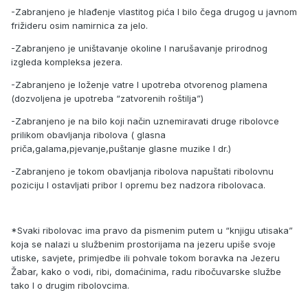
-Zabranjeno je hlađenje vlastitog pića I bilo čega drugog u javnom
frižideru osim namirnica za jelo.
-Zabranjeno je uništavanje okoline I narušavanje prirodnog
izgleda kompleksa jezera.
-Zabranjeno je loženje vatre I upotreba otvorenog plamena
(dozvoljena je upotreba “zatvorenih roštilja”)
-Zabranjeno je na bilo koji način uznemiravati druge ribolovce
prilikom obavljanja ribolova ( glasna
priča,galama,pjevanje,puštanje glasne muzike I dr.)
-Zabranjeno je tokom obavljanja ribolova napuštati ribolovnu
poziciju I ostavljati pribor I opremu bez nadzora ribolovaca.
*Svaki ribolovac ima pravo da pismenim putem u “knjigu utisaka”
koja se nalazi u službenim prostorijama na jezeru upiše svoje
utiske, savjete, primjedbe ili pohvale tokom boravka na Jezeru
Žabar, kako o vodi, ribi, domaćinima, radu ribočuvarske službe
tako I o drugim ribolovcima.