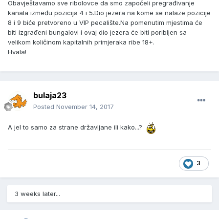
Obavještavamo sve ribolovce da smo započeli pregrađivanje
kanala između pozicija 4 i 5.Dio jezera na kome se nalaze pozicije
8 i 9 biće pretvoreno u VIP pecalište.Na pomenutim mjestima će
biti izgrađeni bungalovi i ovaj dio jezera će biti poribljen sa
velikom količinom kapitalnih primjeraka ribe 18+.
Hvala!
bulaja23
Posted
November 14, 2017
A jel to samo za strane državljane ili kako...?
3
3 weeks later...