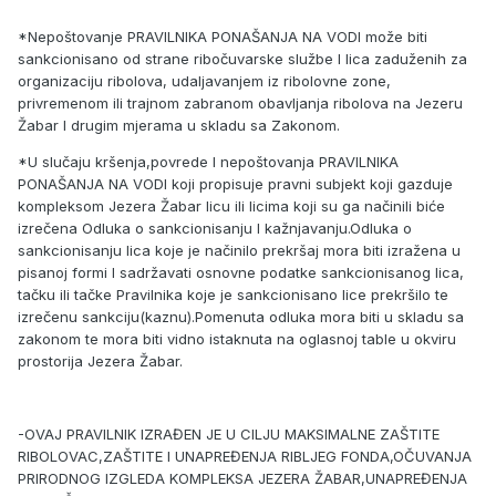
*Nepoštovanje PRAVILNIKA PONAŠANJA NA VODI može biti
sankcionisano od strane ribočuvarske službe I lica zaduženih za
organizaciju ribolova, udaljavanjem iz ribolovne zone,
privremenom ili trajnom zabranom obavljanja ribolova na Jezeru
Žabar I drugim mjerama u skladu sa Zakonom.
*U slučaju kršenja,povrede I nepoštovanja PRAVILNIKA
PONAŠANJA NA VODI koji propisuje pravni subjekt koji gazduje
kompleksom Jezera Žabar licu ili licima koji su ga načinili biće
izrečena Odluka o sankcionisanju I kažnjavanju.Odluka o
sankcionisanju lica koje je načinilo prekršaj mora biti izražena u
pisanoj formi I sadržavati osnovne podatke sankcionisanog lica,
tačku ili tačke Pravilnika koje je sankcionisano lice prekršilo te
izrečenu sankciju(kaznu).Pomenuta odluka mora biti u skladu sa
zakonom te mora biti vidno istaknuta na oglasnoj table u okviru
prostorija Jezera Žabar.
-OVAJ PRAVILNIK IZRAĐEN JE U CILJU MAKSIMALNE ZAŠTITE
RIBOLOVAC,ZAŠTITE I UNAPREĐENJA RIBLJEG FONDA,OČUVANJA
PRIRODNOG IZGLEDA KOMPLEKSA JEZERA ŽABAR,UNAPREĐENJA