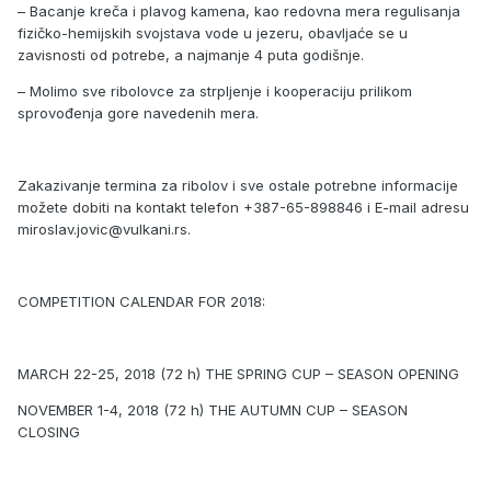
– Bacanje kreča i plavog kamena, kao redovna mera regulisanja
fizičko-hemijskih svojstava vode u jezeru, obavljaće se u
zavisnosti od potrebe, a najmanje 4 puta godišnje.
– Molimo sve ribolovce za strpljenje i kooperaciju prilikom
sprovođenja gore navedenih mera.
Zakazivanje termina za ribolov i sve ostale potrebne informacije
možete dobiti na kontakt telefon +387-65-898846 i E-mail adresu
miroslav.jovic@vulkani.rs.
COMPETITION CALENDAR FOR 2018:
MARCH 22-25, 2018 (72 h) THE SPRING CUP – SEASON OPENING
NOVEMBER 1-4, 2018 (72 h) THE AUTUMN CUP – SEASON
CLOSING