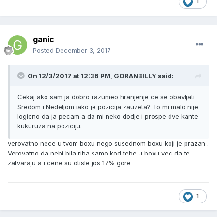
1
ganic
Posted
December 3, 2017
On 12/3/2017 at 12:36 PM, GORANBILLY said:
Cekaj ako sam ja dobro razumeo hranjenje ce se obavljati
Sredom i Nedeljom iako je pozicija zauzeta? To mi malo nije
logicno da ja pecam a da mi neko dodje i prospe dve kante
kukuruza na poziciju.
verovatno nece u tvom boxu nego susednom boxu koji je prazan .
Verovatno da nebi bila riba samo kod tebe u boxu vec da te
zatvaraju a i cene su otisle jos 17% gore
1