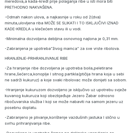
meredova,a kada-kredl prije polaganja ribe u isti mora biti
PRETHODNO NAKVAŠENA.
-Odmah nakon ulova, a najkasnije u roku od 2(dva)
minuta,ulovljena riba MOŽE SE SLIKATI I TO ISKLJUČIVI IZNAD
KADE-KREDLA u klečećem stavu ili u vodi.
-Minimalna dozvoljena debljina osnovnog najlona je 0,31 mm.
-Zabranjena je upotreba”živog mamca” za sve vrste ribolova.
HRANJENJE-PRIHRANJIVANJE RIBE
-Za hranjenje ribe dozvoljena je upotreba boila,peletirane
hrane,šećerca,konoplje I sitnog partikla(ptičija hrana koja u sebi
ne sadrži kukuruz) a koje svaki ribolovac može donijeti sa sobom.
-Hranjenje kukuruzom dozvoljeno je isključivo uz upotrebu svježe
kuvanog kukuruza koji obezbjeđuje Jezero Žabar odnosno
ribočuvarska služba I koji se može nabaviti na samom jezeru uz
posebnu doplatu.
-Zabranjeno je plivanje,korištenje vazdušnih jastuka I slično u
svrhu prihranjivanja ribe.