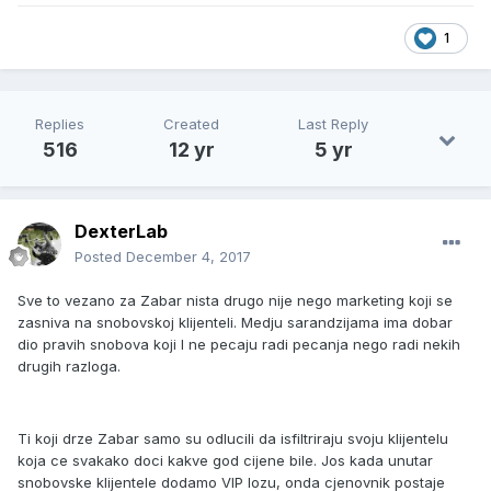
1
Replies
Created
Last Reply
516
12 yr
5 yr
DexterLab
Posted
December 4, 2017
Sve to vezano za Zabar nista drugo nije nego marketing koji se
zasniva na snobovskoj klijenteli. Medju sarandzijama ima dobar
dio pravih snobova koji I ne pecaju radi pecanja nego radi nekih
drugih razloga.
Ti koji drze Zabar samo su odlucili da isfiltriraju svoju klijentelu
koja ce svakako doci kakve god cijene bile. Jos kada unutar
snobovske klijentele dodamo VIP lozu, onda cjenovnik postaje