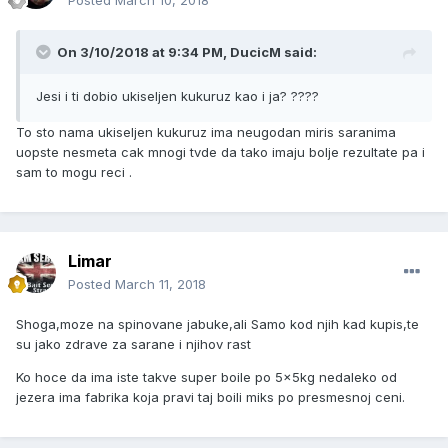
Posted
March 10, 2018
On 3/10/2018 at 9:34 PM, DucicM said:
Jesi i ti dobio ukiseljen kukuruz kao i ja? ????
To sto nama ukiseljen kukuruz ima neugodan miris saranima
uopste nesmeta cak mnogi tvde da tako imaju bolje rezultate pa i
sam to mogu reci .
Limar
Posted
March 11, 2018
Shoga,moze na spinovane jabuke,ali Samo kod njih kad kupis,te
su jako zdrave za sarane i njihov rast
Ko hoce da ima iste takve super boile po 5x5kg nedaleko od
jezera ima fabrika koja pravi taj boili miks po presmesnoj ceni.