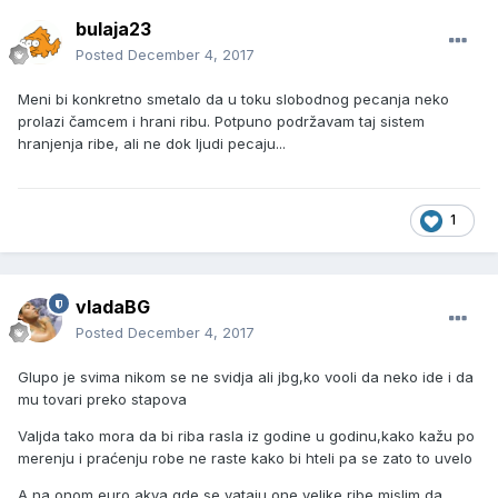
bulaja23
Posted
December 4, 2017
Meni bi konkretno smetalo da u toku slobodnog pecanja neko
prolazi čamcem i hrani ribu. Potpuno podržavam taj sistem
hranjenja ribe, ali ne dok ljudi pecaju...
1
vladaBG
Posted
December 4, 2017
Glupo je svima nikom se ne svidja ali jbg,ko vooli da neko ide i da
mu tovari preko stapova
Valjda tako mora da bi riba rasla iz godine u godinu,kako kažu po
merenju i praćenju robe ne raste kako bi hteli pa se zato to uvelo
A na onom euro akva gde se vataju one velike ribe mislim da