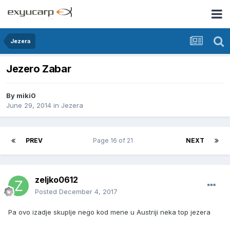
Jezera
Jezero Zabar
By
miki0
June 29, 2014
in
Jezera
PREV
Page 16 of 21
NEXT
zeljko0612
Posted
December 4, 2017
Pa ovo izadje skuplje nego kod mene u Austriji neka top jezera