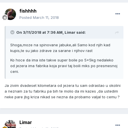
fishhhh
Posted
March 11, 2018
On 3/11/2018 at 7:36 AM, Limar said:
Shoga,moze na spinovane jabuke,ali Samo kod njih kad
kupis,te su jako zdrave za sarane i njihov rast
Ko hoce da ima iste takve super boile po 5x5kg nedaleko
od jezera ima fabrika koja pravi taj boili miks po presmesnoj
ceni.
Ja zivim dvadeset kilometara od jezera tu sam odrastao u okolini
a neznam za tu fabriku pa bih te molio da mi kazes ,da ustedim
neke pare jbg kriza nikad se nezna da probamo valjal to cemu ?
Limar