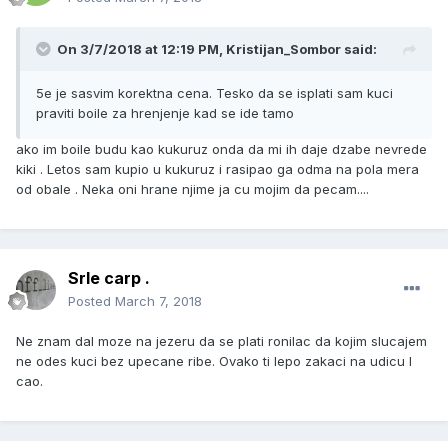
On 3/7/2018 at 12:19 PM, Kristijan_Sombor said:
5e je sasvim korektna cena. Tesko da se isplati sam kuci
praviti boile za hrenjenje kad se ide tamo
ako im boile budu kao kukuruz onda da mi ih daje dzabe nevrede
kiki . Letos sam kupio u kukuruz i rasipao ga odma na pola mera
od obale . Neka oni hrane njime ja cu mojim da pecam....
Srle carp .
Posted
March 7, 2018
Ne znam dal moze na jezeru da se plati ronilac da kojim slucajem
ne odes kuci bez upecane ribe. Ovako ti lepo zakaci na udicu I
cao.