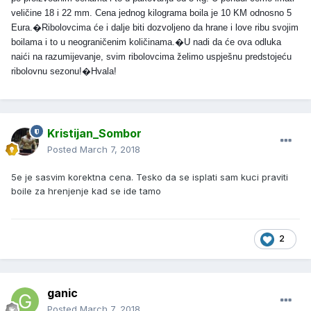
veličine 18 i 22 mm. Cena jednog kilograma boila je 10 KM odnosno 5
Eura.�Ribolovcima će i dalje biti dozvoljeno da hrane i love ribu svojim
boilama i to u neograničenim količinama.�U nadi da će ova odluka
naići na razumijevanje, svim ribolovcima želimo uspješnu predstojeću
ribolovnu sezonu!�Hvala!
Kristijan_Sombor
Posted
March 7, 2018
5e je sasvim korektna cena. Tesko da se isplati sam kuci praviti
boile za hrenjenje kad se ide tamo
2
ganic
Posted
March 7, 2018