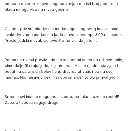
potpuno otvoren za sve moguce varijante,a isti broj pecarosa
placa mnogo vise na nivou godine.
Cijene +pdv su takodje dio marketinga istog onog koji vidjamo
svakodnevno u marketima kada stave cijenu npr 3.99 umjesto 4.
Prosto ljudski mozak vidi ovo 3 a ne vidi da je to 4.
Potom ce uvesti pravilo I da mozes pecati samo na njihove boile,
cime dalje filtriraju ljude, klijente, nas. A time ujedno stavljaju I
pecat na saranski ribolov I onu draz da uhvatis ribu na svoj
mamac. No, naravno nekim snobovima ce I to biti prihvatljivo...
Srecom svi imamo mogucnost izbora, pa tako mozemo reci NE
Zabaru I pecati negdje drugo.