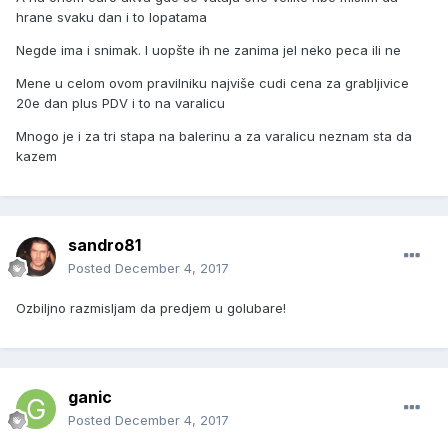
hrane svaku dan i to lopatama
Negde ima i snimak. I uopšte ih ne zanima jel neko peca ili ne
Mene u celom ovom pravilniku najviše cudi cena za grabljivice
20e dan plus PDV i to na varalicu
Mnogo je i za tri stapa na balerinu a za varalicu neznam sta da
kazem
sandro81
Posted
December 4, 2017
Ozbiljno razmisljam da predjem u golubare!
ganic
Posted
December 4, 2017