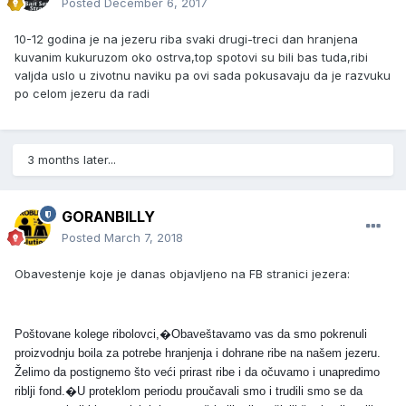
Posted
December 6, 2017
10-12 godina je na jezeru riba svaki drugi-treci dan hranjena
kuvanim kukuruzom oko ostrva,top spotovi su bili bas tuda,ribi
valjda uslo u zivotnu naviku pa ovi sada pokusavaju da je razvuku
po celom jezeru da radi
3 months later...
GORANBILLY
Posted
March 7, 2018
Obavestenje koje je danas objavljeno na FB stranici jezera:
Poštovane kolege ribolovci,�Obaveštavamo vas da smo pokrenuli
proizvodnju boila za potrebe hranjenja i dohrane ribe na našem jezeru.
Želimo da postignemo što veći prirast ribe i da očuvamo i unapredimo
riblji fond.�U proteklom periodu proučavali smo i trudili smo se da