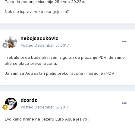
Tako da pecanje vise nije 25e vec 29.25e.
Nek me ispravi neko ako grijesim?
nebojsacukovic
Posted
December 5, 2017
Trebalo bi da bude ali nisam siguran da placanje PDV ide samo
ako se placa preko racuna.
Ja sam za Adu safari platio preko racuna i morao je i PDV
dzordz
Posted
December 5, 2017
Evo kako hrane na jezeru Euro Aqua jezivo :