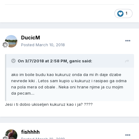
1
DucicM
Posted
March 10, 2018
On 3/7/2018 at 2:58 PM, ganic said:
ako im boile budu kao kukuruz onda da mi ih daje dzabe
nevrede kiki . Letos sam kupio u kukuruz i rasipao ga odma
na pola mera od obale . Neka oni hrane njime ja cu mojim
da pecam....
Jesi i ti dobio ukiseljen kukuruz kao i ja? ????
fishhhh