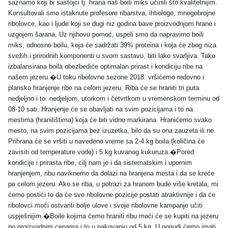
saznamo koji bi sastojci tj. hrana naš boili miks učinili što kvalitetnijim.
Konsultovali smo istaknute profesore ribarstva, ihtiologe, mnogobrojne
ribolovce, kao i ljude koji se dugi niz godina bave proizvod
njom hrane i
uzgojem šarana. Uz njihovu pomoć, uspeli smo da napravimo boili
miks, odnosno boilu, koja će sadržati 39% proteina i koja će zbog niza
svežih i prirodnih komponenti u svom sastavu, biti lako svarljiva. Tako
izbalansirana boila obezbediće optimalan prirast i kondiciju ribe na
našem jezeru.�U toku ribolovne sezone 2018. vršićemo redovno i
plansko hranjenje ribe na celom jezeru. Riba će se hraniti tri puta
nedjeljno i to: nedjeljom, utorkom i četvrtkom u vremenskom terminu od
08-10 sati. Hranjenje će se obavljati na svim pozicijama i to na
mestima (hranilištima) koja će biti vidno markirana. Hranićemo svako
mesto, na svim pozicijama bez izuzetka, bilo da su ona zauzeta ili ne.
Prihrana će se vršiti u navedeno vreme sa 2-4 kg boila (količina će
zavisiti od temperature vode) i 5 kg kuvanog kukuruza.�Pored
kondicije i prirasta ribe, cilj nam je i da sistematskim i upornim
hranjenjem, ribu naviknemo da dolazi na hranjena mesta i da se kreće
po celom jezeru. Ako se riba, u potrazi za hranom bude više kretala, mi
ćemo postići to da će sve ribolovne pozicije postati atraktivnije i da će
ribolovci moći ostvariti bolje ulove i svoje ribolovne kampanje učiti
uspješnijim.�Boile kojima ćemo hraniti ribu moći će se kupiti na jezeru
po proizvodnim cenama i to u pakovanju od 5 kg. U ponudi ćemo imati