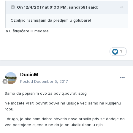
On 12/4/2017 at 9:00 PM, sandro81 said:
Ozbiljno razmisljam da predjem u golubare!
ja u štigličare ili medare
1
DucicM
Posted
December 5, 2017
Samo da pojasnim ovo za pdv tj.povrat istog.
Ne mozete vrsiti povrat pdv-a na usluge vec samo na kupljenu
robu.
I drugo, ja ako sam dobro shvatio nova pravila pdv se dodaje na
vec postojece cijene a ne da je on ukalkulisan u njih.