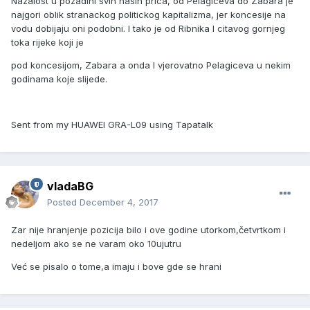
Nazalost u pozadini svih nasih prica, od Pelagiceva do Zabara je
najgori oblik stranackog politickog kapitalizma, jer koncesije na
vodu dobijaju oni podobni. I tako je od Ribnika I citavog gornjeg
toka rijeke koji je
pod koncesijom, Zabara a onda I vjerovatno Pelagiceva u nekim
godinama koje slijede.
Sent from my HUAWEI GRA-L09 using Tapatalk
vladaBG
Posted
December 4, 2017
Zar nije hranjenje pozicija bilo i ove godine utorkom,četvrtkom i
nedeljom ako se ne varam oko 10ujutru
Već se pisalo o tome,a imaju i bove gde se hrani