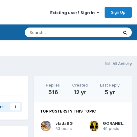
Sign Up
Existing user? Sign In
All Activity
Replies
Created
Last Reply
516
12 yr
5 yr
rs
1
TOP POSTERS IN THIS TOPIC
vladaBG
GORANBILLY
63 posts
49 posts