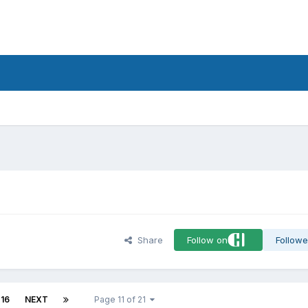
d
Share
Follow on
Followe
16
NEXT
Page 11 of 21