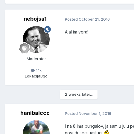
nebojsa1
Posted
October 21, 2016
Alal im vera!
Moderator
1.1k
Lokacija
Bgd
2 weeks later...
hanibalccc
Posted
November 1, 2016
I na 8 ima bungalov, ja sam u julu p
novi duseci, jastuci