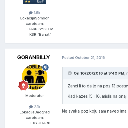
1.5k
Lokacija
Sombor
carpteam:
CARP SYSTEM
KSR "Banat"
GORANBILLY
Posted
October 21, 2016
On 10/20/2016 at 9:40 PM, n
Zanci li to da je na poz 13 post
Moderator
Kad kazes 15 i 16, mislis na onaj
2.1k
Ne svaka poz koju sam naveo ima 
Lokacija
Beograd
carpteam:
EXYUCARP