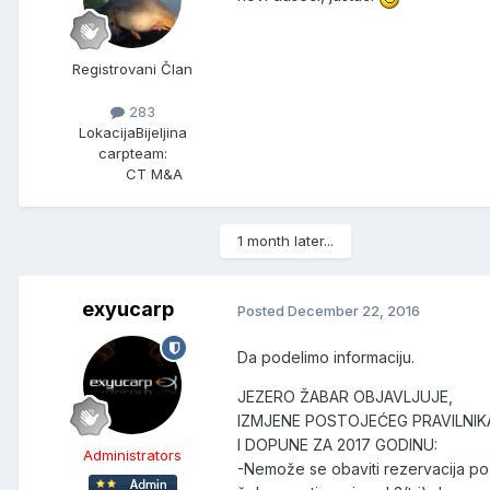
Registrovani Član
283
Lokacija
Bijeljina
carpteam:
CT M&A
1 month later...
exyucarp
Posted
December 22, 2016
Da podelimo informaciju.
JEZERO ŽABAR OBJAVLJUJE,
IZMJENE POSTOJEĆEG PRAVILNIK
I DOPUNE ZA 2017 GODINU:
Administrators
-Nemože se obaviti rezervacija pozi