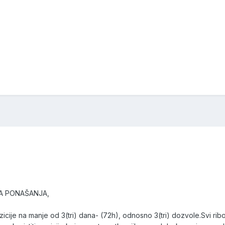
A PONAŠANJA,
cije na manje od 3(tri) dana- (72h), odnosno 3(tri) dozvole.Svi ribo