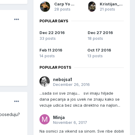
Carp Yo Yo
Kristijan_Sombor
28 posts
21 posts
POPULAR DAYS
Dec 22 2016
Dec 27 2016
33 posts
18 posts
Feb 11 2016
Oct 17 2016
14 posts
13 posts
POPULAR POSTS
nebojsa1
December 26, 2016
...sada svi sve znaju... svi imaju hiljade
dana pecanja a jos uvek ne znaju kako se
vezuje udica bez okca direktno na najlon...
 poseduju?
Minja
November 6, 2017
Na osmici za vikend sa sinom. Sve ribe dobili