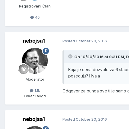
Registrovani Član
40
nebojsa1
Posted
October 20, 2016
On 10/20/2016 at 9:31 PM, D
Koja je cena dozvole za 6 stapov
poseduju? Hvala
Moderator
1.1k
Odgovor za bungalove ti je samo d
Lokacija
Bgd
nebojsa1
Posted
October 20, 2016