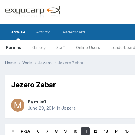
Browse
Activity
Leaderboard
Forums
Gallery
Staff
Online Users
Leaderboar
Home
Vode
Jezera
Jezero Zabar
Jezero Zabar
By
miki0
June 29, 2014
in
Jezera
PREV
6
7
8
9
10
11
12
13
14
15