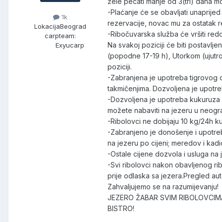
žele pecati manje od 3(tri) dana mo
-Plaćanje će se obavljati unaprijed 
1k
rezervacije, novac mu za ostatak 
Lokacija
Beograd
-Ribočuvarska služba će vršiti redo
carpteam:
Na svakoj poziciji će biti postavlje
Exyucarp
(popodne 17-19 h), Utorkom (ujutro
poziciji.
-Zabranjena je upotreba tigrovog o
takmičenjima. Dozvoljena je upotre
-Dozvoljena je upotreba kukuruza z
možete nabaviti na jezeru u neogra
-Ribolovci ne dobijaju 10 kg/24h ku
-Zabranjeno je donošenje i upotreba
na jezeru po cijeni; meredov i kad
-Ostale cijene dozvola i usluga na j
-Svi ribolovci nakon obavljenog ri
prije odlaska sa jezera.Pregled a
Zahvaljujemo se na razumijevanju!
JEZERO ŽABAR SVIM RIBOLOVCIMA
BISTRO!