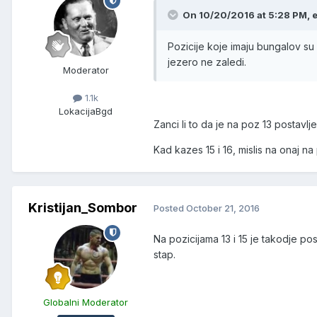
On 10/20/2016 at 5:28 PM, 
Pozicije koje imaju bungalov su 
jezero ne zaledi.
Moderator
1.1k
Lokacija
Bgd
Zanci li to da je na poz 13 postavl
Kad kazes 15 i 16, mislis na onaj na
Kristijan_Sombor
Posted
October 21, 2016
Na pozicijama 13 i 15 je takodje po
stap.
Globalni Moderator