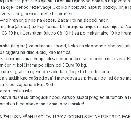
gu koristiti pozicije koje su u trenutku njihovog dolaska na jezero 
za cijeli period rezervacije.Ukoliko ribolovac napusti poziciju prije i
rezervisanog per
ioda neće biti vraćen.
vno hranjenje ribe na Jezeru Žabar i to na sledeći način:
n marker(atropa) uz koji će riba biti hranjena uvijek na isto mjesto, N
 08-10 h), i Četvrtkom (ujutro 08-10 h) sa po maksimalno 10 kg hra
raha (tajgera) za prihranu i spood, kako na slobodnom ribolovu tak
ba tajgera na dlaci-udici, kao mamca.
a prihranu i mamčenje, ali samo onog koji se priprema na jezeru. 
ničenim količinama po cijeni od 3 Eura/10 kg.
kuruza gratis u cijenu dozvole kao što je to bilo do sada.
 vlastitih kadica(kredlova) i meredova za prihvat ribe. Isti će se moć
ica-kredl zajedno 5 Eura/24h.
ezeru ostaju iste.
bolova dužni su omogućiti ribočuvarskoj službi pregled automobila i
utomobila biće obavezan svima, bez iznimke!
 ŽELI USPJEŠAN RIBOLOV U 2017 GODINI I SRETNE PREDSTOJEĆE