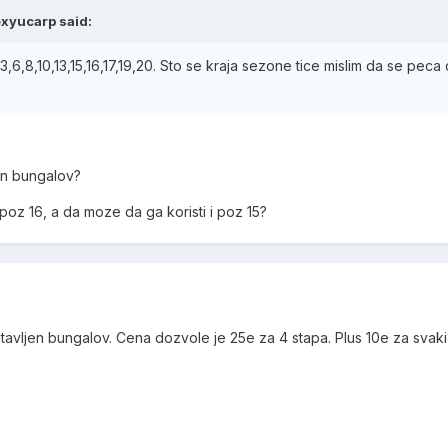
exyucarp said:
3,6,8,10,13,15,16,17,19,20. Sto se kraja sezone tice mislim da se peca
jen bungalov?
 poz 16, a da moze da ga koristi i poz 15?
stavljen bungalov. Cena dozvole je 25e za 4 stapa. Plus 10e za svak