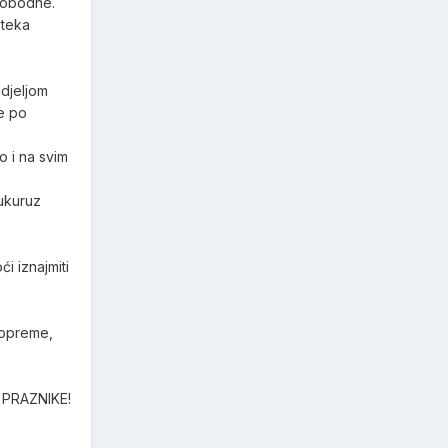
slobodne.
steka
edjeljom
ne po
o i na svim
Kukuruz
i iznajmiti
 opreme,
 PRAZNIKE!