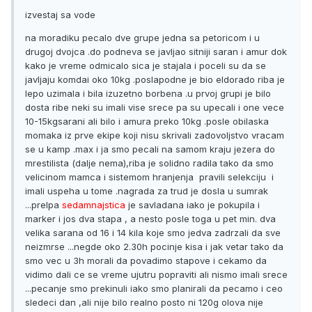
izvestaj sa vode
na moradiku pecalo dve grupe jedna sa petoricom i u
drugoj dvojca .do podneva se javljao sitniji saran i amur dok
kako je vreme odmicalo sica je stajala i poceli su da se
javljaju komdai oko 10kg .poslapodne je bio eldorado riba je
lepo uzimala i bila izuzetno borbena .u prvoj grupi je bilo
dosta ribe neki su imali vise srece pa su upecali i one vece
10-15kgsarani ali bilo i amura preko 10kg .posle obilaska
momaka iz prve ekipe koji nisu skrivali zadovoljstvo vracam
se u kamp .max i ja smo pecali na samom kraju jezera do
mrestilista (dalje nema),riba je solidno radila tako da smo
velicinom mamca i sistemom hranjenja pravili selekciju i
imali uspeha u tome .nagrada za trud je dosla u sumrak
...prelpa
sedamnajstica
je savladana iako je pokupila i
marker i jos dva stapa , a nesto posle toga u pet min. dva
velika sarana od 16 i 14 kila koje smo jedva zadrzali da sve
neizmrse ...negde oko 2.30h pocinje kisa i jak vetar tako da
smo vec u 3h morali da povadimo stapove i cekamo da
vidimo dali ce se vreme ujutru popraviti ali nismo imali srece
...pecanje smo prekinuli iako smo planirali da pecamo i ceo
sledeci dan ,ali nije bilo realno posto ni 120g olova nije