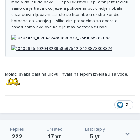
moglo da leti do bove ..... lepo iskustvo i lep ambijent recicu
samo da je trava oko jezera pokosena put uredjen obala
cista cuvari ljubazni ....a sto se tice ribe u ekstra kondiciji
borbena do zadnjeg ....slike cim prebacimo sa aparata
zasad samo ove dve koje je max postavio tu noc....
Momci svaka cast na ulovu i hvala na lepom izvestaju sa vode.
2
Replies
Created
Last Reply
222
17 yr
5 yr