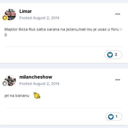
Limar
Posted
August 2, 2014
Majstor Boza Rus satra sarana na jezeru,mali mu je usao u foru :-
D
2
milancheshow
Posted
August 2, 2014
jel na bananu
1