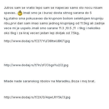
Jutros sam se vratio lepo sam se napecao samo sto nocu nisam
spavao..
Imali smo ja i buraz dosta sitnog sarana do 5
kg,stalno sma pokusavao da krupnom boilom selektujem krupniju
ribu,prvi dan sam imao samo jednog krupnijeg od 11.5kg ali zadnje
vece mi je uspelo..imali smo sarane 11.3 ,10.5 ,11 i 9kg i nekoliko
oko 6kg i za kraj veceri jedan lep divljak od 7.5kg..
http://www.dodaj.rs/f/27/YU/38ltwUBK/1.jpg
http://www.dodaj.rs/f/1n/zF/CbgsYu2/2.jpg
Mlade nade saranskog ribolov na Maradiku..Boza i moj brat..
http://www.dodaj.rs/f/2X/0/4qwLRY5k/3.jpg