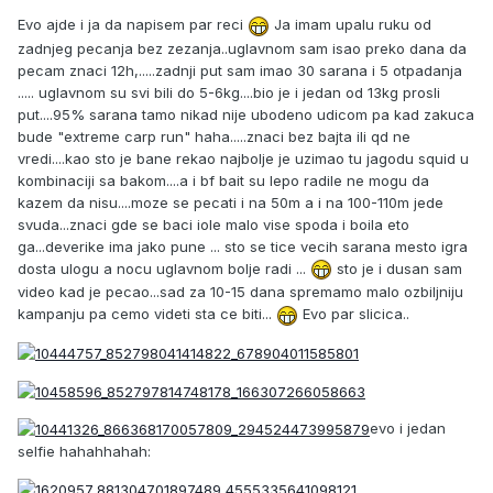
Evo ajde i ja da napisem par reci
Ja imam upalu ruku od
zadnjeg pecanja bez zezanja..uglavnom sam isao preko dana da
pecam znaci 12h,.....zadnji put sam imao 30 sarana i 5 otpadanja
..... uglavnom su svi bili do 5-6kg....bio je i jedan od 13kg prosli
put....95% sarana tamo nikad nije ubodeno udicom pa kad zakuca
bude "extreme carp run" haha.....znaci bez bajta ili qd ne
vredi....kao sto je bane rekao najbolje je uzimao tu jagodu squid u
kombinaciji sa bakom....a i bf bait su lepo radile ne mogu da
kazem da nisu....moze se pecati i na 50m a i na 100-110m jede
svuda...znaci gde se baci iole malo vise spoda i boila eto
ga...deverike ima jako pune ... sto se tice vecih sarana mesto igra
dosta ulogu a nocu uglavnom bolje radi ...
sto je i dusan sam
video kad je pecao...sad za 10-15 dana spremamo malo ozbiljniju
kampanju pa cemo videti sta ce biti...
Evo par slicica..
evo i jedan
selfie hahahhahah: