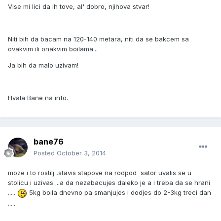
Vise mi lici da ih tove, al' dobro, njihova stvar!
Niti bih da bacam na 120-140 metara, niti da se bakcem sa
ovakvim ili onakvim boilama...
Ja bih da malo uzivam!
Hvala Bane na info.
bane76
Posted
October 3, 2014
moze i to rostilj ,stavis stapove na rodpod sator uvalis se u
stolicu i uzivas ...a da nezabacujes daleko je a i treba da se hrani
.....
5kg boila dnevno pa smanjujes i dodjes do 2-3kg treci dan
.....