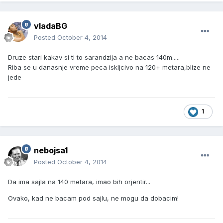
vladaBG
Posted
October 4, 2014
Druze stari kakav si ti to sarandzija a ne bacas 140m.....
Riba se u danasnje vreme peca iskljcivo na 120+ metara,blize ne
jede
1
nebojsa1
Posted
October 4, 2014
Da ima sajla na 140 metara, imao bih orjentir...
Ovako, kad ne bacam pod sajlu, ne mogu da dobacim!