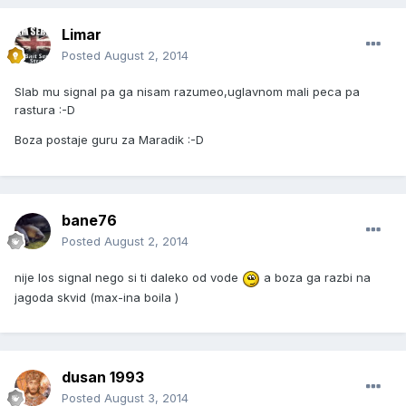
Limar
Posted
August 2, 2014
Slab mu signal pa ga nisam razumeo,uglavnom mali peca pa
rastura :-D
Boza postaje guru za Maradik :-D
bane76
Posted
August 2, 2014
nije los signal nego si ti daleko od vode
a boza ga razbi na
jagoda skvid (max-ina boila )
dusan 1993
Posted
August 3, 2014